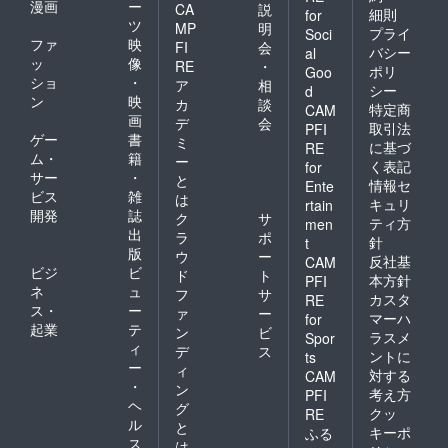
漫画
ー
CA
説
細則
for
ツ
MP
明
プライ
Soci
ファ
映
FI
会
バシー
al
ッ
像
RE
・
ポリ
Goo
ショ
・
ア
相
シー
d
ン
映
カ
談
特定商
CAM
画
デ
会
取引法
PFI
ゲー
書
ミ
に基づ
RE
ム・
籍
ー
く表記
for
サー
・
と
情報セ
Ente
ビス
雑
は
キュリ
rtain
開発
誌
ク
サ
ティ方
men
出
ラ
ポ
針
t
版
ウ
ー
反社基
CAM
ビジ
ビ
ド
ト
本方針
PFI
ネ
ュ
フ
サ
カスタ
RE
ス・
ー
ァ
ー
マーハ
for
起業
テ
ン
ビ
ラスメ
Spor
ィ
デ
ス
ントに
ts
ー
ィ
対する
CAM
・
ン
考え方
PFI
ヘ
グ
クッ
RE
ル
と
キーポ
ふる
ス
は