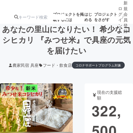
新
ロ
規
グ
会
プロジェクトを掲
はじ
プロジェクト
/
載するには
める
をさがす
イ
員
ン
登
あなたの里山になりたい！ 希少なコ
録
シヒカリ 『みつせ米』で具座の元気
を届けたい
人気のプロ
注目のリ
注目の新着プロ
募集終了が近いプ
もうすぐ公開
ジェクト
ターン
ジェクト
ロジェクト
されます
農家民宿 具座
フード・飲食店
コロナサポートプログラム対象
アート・写真
音楽
現在の支援総
テクノロジー・ガジェット
ゲーム・サ
額
322,
映像・映画
書籍・雑誌
500
ビジネス・起業
チャレンジ