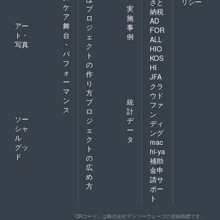
リシー
さと
ケ
プ
実
納税
ア
ロ
施
AD
アー
舞
ジ
事
FOR
ト・
台
ェ
例
ALL
写真
・
ク
HIO
パ
ト
KOS
フ
の
HI
ォ
作
JFA
ー
り
クラ
マ
方
ウド
ン
プ
統
ファ
ス
ロ
計
ン
ソー
ジ
デ
ディ
シャ
ェ
ー
ング
ル
ク
タ
mac
グッ
ト
hi-ya
ド
の
補助
広
金申
め
請サ
方
ポー
ト
「QRコード」は株式会社デンソーウェーブの登録商標です。