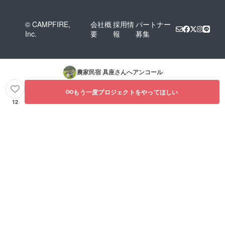
© CAMPFIRE,
会社概
採用情
パートナー
Inc.
要
報
募集
農家民宿 具座
さんへアンコール
もう一度プロジェクトをやってほしい
12