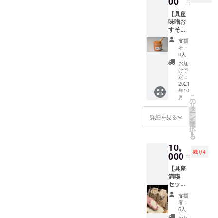
00
いは、
円
えのあ
いろん
【具座
る味わ
な生活
味噌お
いが特
シーン
すそわ
徴で
でお役
けセ
す。 ＊
に立つ
支援
セッ
具座手
と思い
者：
ト】 ＊
拭い 農
ます。
0人
米味噌
家民宿
・具座
お届
800g×2
「具
女将さ
け予
お味噌
座」の
定：
んのお
は集落
2021
看板は
礼状
年10
の加工
全て手
こ
月
組合の
書き。
の
リ
手づく
この手
タ
ー
り味噌
書き文
ン
詳細を見る
を
で原料
字をそ
選
択
のお米
のまま
す
る
は全て
手ぬぐ
10,
集落内
いにし
残り4
で栽培
000
まし
円
された
た。ぜ
【具座
コシヒ
ひ手も
満喫
カリ
とに置
セッ
（主食
いて具
ト：
米）大
座の風
支援
米・米
豆は全
情を暮
者：
セッ
てJA佐
らしの
6人
ト】限
賀の大
中でお
お届