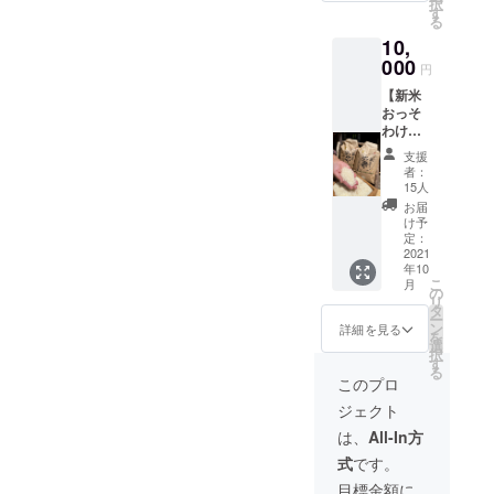
択
で、一
り味噌
す
です。
る
粒一粒
で原料
出来た
10,
の粘り
のお米
てのご
が強く
000
は全て
飯と一
円
歯ごた
集落内
緒にお
【新米
えのあ
で栽培
召し上
おっそ
る味わ
された
がりく
わけ
いが特
コシヒ
ださ
セッ
徴で
カリ
い。 ・
支援
ト】 ＊
す。 ・
（主食
米糀
者：
みつせ
具座オ
米）大
15人
500g×2
米コシ
リジナ
豆は全
三瀬村
お届
ヒカリ
ルでぬ
てJA佐
け予
産コシ
新米５
ぐい
定：
賀の大
ヒカリ
キロ×２
2021
１枚 農
豆を使
を使っ
年10
袋 ふっ
家民宿
用して
ていま
こ
月
くらと
「具
の
いま
す。く
リ
した炊
座」の
タ
す。具
ず米で
ー
きあが
看板は
ン
座の女
詳細を見る
はなく
を
りで、
全て手
選
将は味
て主食
択
一粒一
書き。
す
噌加工
米を
る
粒の粘
この手
所の事
このプロ
使った
りが強
書き文
務局長
米糀で
ジェクト
く歯ご
字をそ
として
す。 味
たえの
のまま
も活動
は、
All-In方
噌（保
ある味
手ぬぐ
をして
存方
式
です。
わいが
いにし
いま
法）要
特徴で
まし
す。 ・
目標金額に
冷蔵賞