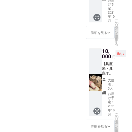
定10
豆を使
楽しみ
け予
セット
用して
定：
下さ
▼内容
2021
いま
い。濡
年10
▼ ・コ
す。具
れても
こ
月
シヒカ
座の女
の
すぐに
リ
リ米
将は味
タ
乾く和
ー
5kg×1
噌加工
ン
手ぬぐ
詳細を見る
を
ふっく
所の事
選
いは、
択
らとし
務局長
す
いろん
る
た炊き
として
な生活
10,
あがり
も活動
シーン
残り7
で、一
000
をして
でお役
円
粒一粒
いま
に立つ
【具座
の粘り
す。 ＊
と思い
米・具
が強く
ピーマ
ます。
座オリ
歯ごた
ン味噌
配送方
ジナル
えのあ
230g×2
法：常
支援
でぬぐ
る味わ
ピーマ
温配送
者：
い】 ▼
いが特
ン味
3人
内容▼
徴で
噌：具
お届
・コシ
す。 ・
座の畑
け予
ヒカリ
米味噌
定：
で栽培
米５
2021
800g×1
した
年10
kg×1
お味噌
ピーマ
こ
月
ふっく
は集落
の
ンをふ
リ
らとし
の加工
タ
んだん
ー
た炊き
組合の
ン
に使っ
詳細を見る
を
あがり
手づく
選
た味噌