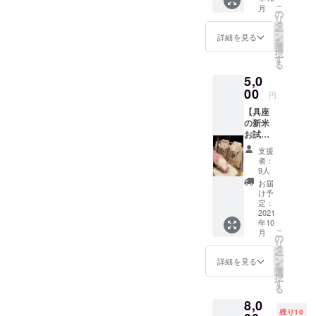
農家民
こ
月
宿「具
の
リ
座」の
タ
ー
看板は
ン
詳細を見る
を
全て手
選
択
書き。
す
る
この手
5,0
書き文
字をそ
00
円
のまま
【具座
手ぬぐ
の新米
いにし
お試し
まし
セッ
た。ぜ
支援
ト】 ＊
ひ手も
者：
みつせ
とに置
9人
米コシ
いて具
お届
ヒカリ
座の風
け予
新米３
情を暮
定：
キロ
2021
らしの
年10
ふっく
中でお
こ
月
らとし
楽しみ
の
リ
た炊き
下さ
タ
ー
あがり
い。濡
ン
詳細を見る
を
で、一
れても
選
択
粒一粒
すぐに
す
る
の粘り
乾く和
8,0
が強く
手ぬぐ
残り10
歯ごた