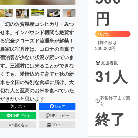
円
まちづくり・地域活性化
「幻の佐賀県産コシヒカリ・みつ
CAMPFIRE for Social Good
CAMPFIRE Creation
せ米」インバウンド機関も絶賛す
107%
CAMPFIREふるさと納税
machi-ya
コミュニティ
る完全クローズド流通米が解禁！
目標金額は
300,000円
農家民宿具座は、コロナの自粛で
宿泊客が少ない状況が続いていま
支援者数
す。三瀬村には来ることができな
31
人
くても、愛情込めて育てた秋の新
米を全国の特別な食卓に届け、大
切な人と至高のお米を食べていた
募集終了まで残
だきたいと思います
り
ポスト
シェア
終了
LINEで送る
URLコピー
埋め込み
QRコード