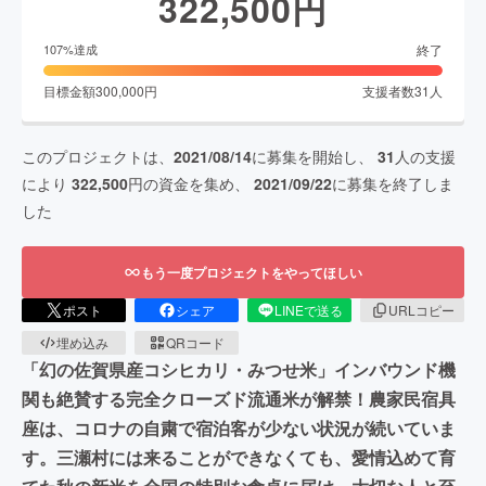
322,500
円
終了
107
%達成
目標金額
300,000
円
支援者数
31
人
このプロジェクトは、
2021/08/14
に募集を開始し、
31
人の支援
により
322,500
円の資金を集め、
2021/09/22
に募集を終了しま
した
もう一度プロジェクトをやってほしい
ポスト
シェア
LINEで送る
URLコピー
埋め込み
QRコード
「幻の佐賀県産コシヒカリ・みつせ米」インバウンド機
関も絶賛する完全クローズド流通米が解禁！農家民宿具
座は、コロナの自粛で宿泊客が少ない状況が続いていま
す。三瀬村には来ることができなくても、愛情込めて育