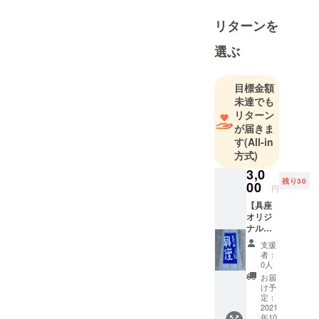
リターンを
選ぶ
目標金額
未達でも
リターン
が届きま
す
(All-in
方式)
3,0
残り30
00
円
【具座
オリジ
ナルて
ぬぐい
支援
とお礼
者：
状】 ・
0人
具座オ
お届
リジナ
け予
ルてぬ
定：
ぐい1枚
2021
年10