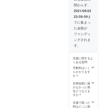
す。 ・
た。ぜ
米糀
味期
関わらず、
具座オ
ひ手も
500g×1
限：3ヶ
リジナ
とに置
三瀬村
2021/09/22
月（要
ルてぬ
いて具
産コシ
冷蔵）
23:59:59
ま
ぐい1枚
座の風
ヒカリ
配送方
農家民
情を暮
を使っ
でに集まっ
法：常
宿「具
らしの
ていま
温配送
た金額が
座」の
中でお
す。く
看板は
楽しみ
ず米で
ファンディ
全て手
下さ
はなく
ングされま
書き。
い。濡
て主食
この手
れても
米を
す。
書き文
すぐに
使った
字をそ
乾く和
米糀で
のまま
手ぬぐ
す。 ・
支援に関するよ
手ぬぐ
いは、
季節の
くある質問
いにし
いろん
味味噌
まし
な生活
手数料はいく
400g×1
た。ぜ
シーン
らかかります
▼発送
ひ手も
でお役
か？
▼ 常
とに置
に立つ
温発送
いて具
と思い
目標金額に届
▼賞味
座の風
ます。
かなかった場
期限▼
情を暮
・味味
合どうなりま
米なし/
らしの
噌 １
すか？
米糀：
中でお
つ ▼発
賞味期
楽しみ
送▼
支援で困った
限1ヶ月
下さ
常温発
時はどこに相
（完封