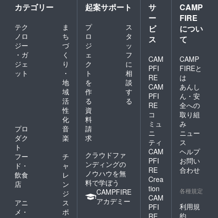
カテゴリー
起案サポート
サ
CAMP
ー
FIRE
テク
ま
プ
ス
ビ
につい
ノロ
ち
ロ
タ
ス
て
ジー
づ
ジ
ッ
・ガ
く
ェ
フ
CAM
CAMP
ジェ
り
ク
に
PFI
FIREと
ット
・
ト
相
RE
は
地
を
談
CAM
あんし
域
作
す
PFI
ん・安
活
る
る
RE
全への
性
資
コ
取り組
化
料
ミュ
み
プロ
音
請
ニ
ニュー
ダク
楽
求
ティ
ス
ト
CAM
ヘルプ
クラウドファ
フー
チ
PFI
お問い
ンディングの
ド・
ャ
RE
合わせ
ノウハウを無
飲食
レ
Crea
料で学ぼう
店
ン
tion
各種規定
CAMPFIRE
ジ
CAM
アカデミー
アニ
ス
利用規
PFI
メ・
ポ
約
RE