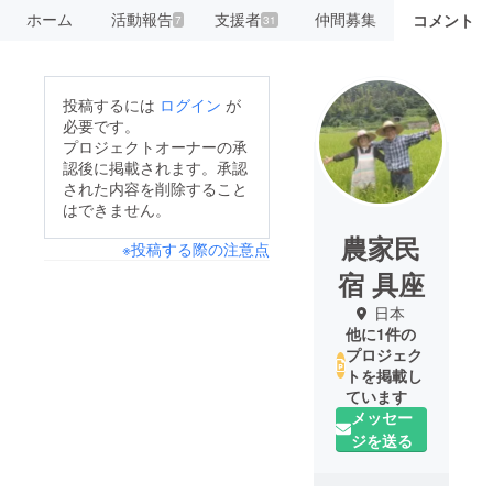
ホーム
活動報告
支援者
仲間募集
コメント
7
31
投稿するには
ログイン
が
必要です。
プロジェクトオーナーの承
認後に掲載されます。承認
された内容を削除すること
はできません。
農家民
※投稿する際の注意点
宿 具座
日本
他に1件の
プロジェク
トを掲載し
ています
メッセー
ジを送る