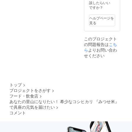
い。濡
送 ▼賞
談したらいい
後要冷
れても
味期限
ですか？
蔵） ・
すぐに
▼ 米な
冷凍保
乾く和
し 味噌
存の場
ヘルプページを
手ぬぐ
（保存
合より
見る
いは、
方法）
長持ち
いろん
要冷蔵
します
な生活
賞味期
味味噌
このプロジェクト
シーン
限：3ヶ
（保存
の問題報告は
こち
でお役
月（要
方法）
に立つ
ら
よりお問い合わ
冷蔵）
要冷蔵
と思い
賞味期
せください
ます。
限：3ヶ
配送方
月（要
法：常
冷蔵）
温配送
トップ
>
プロジェクトをさがす
>
フード・飲食店
>
あなたの里山になりたい！ 希少なコシヒカリ 『みつせ米』
で具座の元気を届けたい
>
コメント