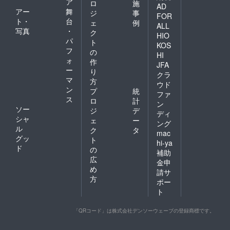
ア
ロ
施
AD
アー
舞
ジ
事
FOR
ト・
台
ェ
例
ALL
写真
・
ク
HIO
パ
ト
KOS
フ
の
HI
ォ
作
JFA
ー
り
クラ
マ
方
ウド
ン
プ
統
ファ
ス
ロ
計
ン
ソー
ジ
デ
ディ
シャ
ェ
ー
ング
ル
ク
タ
mac
グッ
ト
hi-ya
ド
の
補助
広
金申
め
請サ
方
ポー
ト
「QRコード」は株式会社デンソーウェーブの登録商標です。