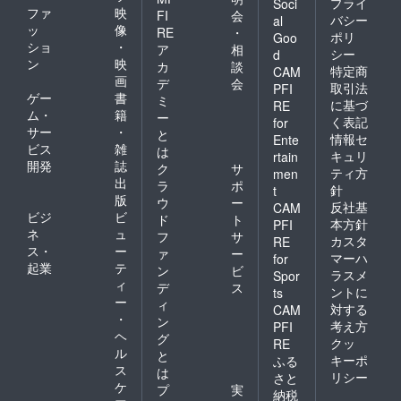
プライ
Soci
ファ
映
FI
会
バシー
al
ッ
像
RE
・
ポリ
Goo
ショ
・
ア
相
シー
d
ン
映
カ
談
特定商
CAM
画
デ
会
取引法
PFI
ゲー
書
ミ
に基づ
RE
ム・
籍
ー
く表記
for
サー
・
と
情報セ
Ente
ビス
雑
は
キュリ
rtain
開発
誌
ク
サ
ティ方
men
出
ラ
ポ
針
t
版
ウ
ー
反社基
CAM
ビジ
ビ
ド
ト
本方針
PFI
ネ
ュ
フ
サ
カスタ
RE
ス・
ー
ァ
ー
マーハ
for
起業
テ
ン
ビ
ラスメ
Spor
ィ
デ
ス
ントに
ts
ー
ィ
対する
CAM
・
ン
考え方
PFI
ヘ
グ
クッ
RE
ル
と
キーポ
ふる
ス
は
リシー
さと
ケ
プ
実
納税