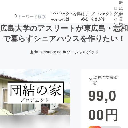
新
ロ
規
グ
会
プロジェクトを掲
はじ
プロジェクト
/
載するには
める
をさがす
イ
員
ン
登
広島大学のアスリートが東広島・志和
録
で暮らすシェアハウスを作りたい！
人気のプロ
注目のリ
注目の新着プロ
募集終了が近いプ
もうすぐ公開
danketsuproject
ソーシャルグッド
ジェクト
ターン
ジェクト
ロジェクト
されます
アート・写真
音楽
現在の支援総
額
99,0
テクノロジー・ガジェット
ゲーム・サ
00
円
映像・映画
書籍・雑誌
ビジネス・起業
チャレンジ