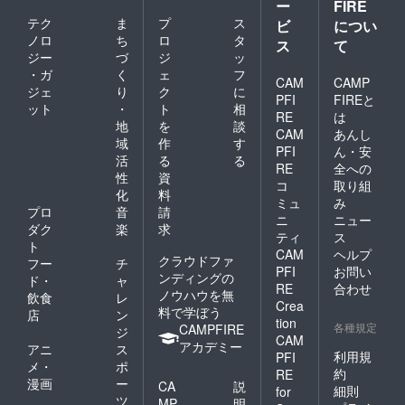
ー
FIRE
テク
ま
プ
ス
ビ
につい
ノロ
ち
ロ
タ
ス
て
ジー
づ
ジ
ッ
・ガ
く
ェ
フ
CAM
CAMP
ジェ
り
ク
に
PFI
FIREと
ット
・
ト
相
RE
は
地
を
談
CAM
あんし
域
作
す
PFI
ん・安
活
る
る
RE
全への
性
資
コ
取り組
化
料
ミュ
み
プロ
音
請
ニ
ニュー
ダク
楽
求
ティ
ス
ト
CAM
ヘルプ
クラウドファ
フー
チ
PFI
お問い
ンディングの
ド・
ャ
RE
合わせ
ノウハウを無
飲食
レ
Crea
料で学ぼう
店
ン
tion
各種規定
CAMPFIRE
ジ
CAM
アカデミー
アニ
ス
利用規
PFI
メ・
ポ
約
RE
漫画
ー
CA
説
細則
for
ツ
MP
明