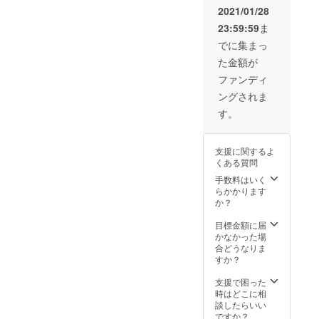
自身で
2021/01/28
お越し
23:59:59
ま
いただ
きます
でに集まっ
ようお
た金額が
願い致
しま
ファンディ
す。定
ングされま
員は10
人で
す。
す。
支援に関するよ
くある質問
手数料はいく
らかかります
か？
目標金額に届
かなかった場
合どうなりま
すか？
支援で困った
時はどこに相
談したらいい
ですか？