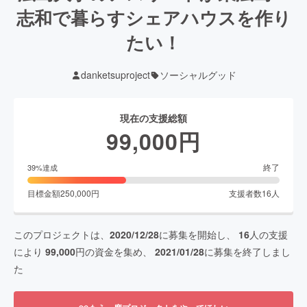
志和で暮らすシェアハウスを作り
たい！
danketsuproject
ソーシャルグッド
現在の支援総額
99,000
円
終了
39
%達成
目標金額
250,000
円
支援者数
16
人
このプロジェクトは、
2020/12/28
に募集を開始し、
16
人の支援
により
99,000
円の資金を集め、
2021/01/28
に募集を終了しまし
た