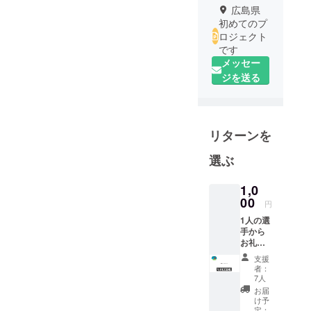
広島県
初めてのプ
ロジェクト
です
メッセー
ジを送る
リターンを
選ぶ
1,0
00
円
1人の選
手から
お礼の
メッ
支援
セージ
者：
カード
7人
をゲッ
お届
ト！ 選
け予
手一人
定：