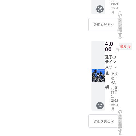
からの
2021
年04
メッ
こ
月
セージ
の
リ
カード
タ
ー
を郵送
ン
詳細を見る
を
で送り
選
択
ます。
す
る
4,0
残り46
00
円
選手の
サイン
入りの
写真 広
支援
大アメ
者：
フト部
4人
の選手
お届
全員が
け予
写真の
定：
裏にサ
2021
年04
インを
こ
月
書いた
の
リ
もので
タ
ー
す！
ン
詳細を見る
を
89x127
選
択
写真
す
る
サイズ