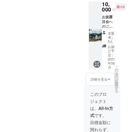
10,
写真は
残り5
３種類
000
円
から一
お披露
枚お選
目会へ
びいた
のご招
だけま
待（屋
す
支援
外で
者：
BBQを
5人
予定）
お届
BBQは
け予
2021年
定：
６月の
2021
年06
予定で
こ
月
す。 (日
の
リ
程は後
タ
ー
日お伝
ン
詳細を見る
を
えしま
選
択
す。）
す
る
食べ物
このプロ
はこち
ジェクト
らで提
供しま
は、
All-In方
す。会
式
です。
場とな
る団結
目標金額に
ハウス
関わらず、
にはご