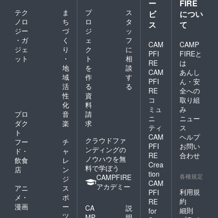
ー
FIRE
ングができるスペース
わたしたちは自
テク
ま
プ
ス
ビ
につい
もありません。志和に
身が通う大学を
ノロ
ち
ロ
タ
ス
て
シェアハウスを作れ
愛し、日本人の
ジー
づ
ジ
ッ
ば、家賃は1万円以下
・ガ
く
ェ
フ
友人たちを愛し
CAM
CAMP
ジェ
り
ク
に
に抑えることができま
ています。
PFI
FIREと
ット
・
ト
相
す。
RE
は
はっきり言わせ
地
を
談
CAM
あんし
ていただくと、
域
作
す
PFI
ん・安
活
る
る
この貴殿の意見
RE
全への
性
資
には感謝できま
コ
取り組
化
料
ミュ
み
せん。貴殿が
プロ
音
請
ニ
ニュー
おっしゃった
ダク
楽
求
ティ
ス
ト
「危険な」考え
CAM
ヘルプ
クラウドファ
フー
チ
を決め込むこと
PFI
お問い
ンディングの
ド・
ャ
RE
合わせ
は恥じるべきだ
ノウハウを無
飲食
レ
Crea
料で学ぼう
とさえ思いま
店
ン
tion
各種規定
CAMPFIRE
ジ
す。
CAM
アカデミー
アニ
ス
利用規
PFI
差別的な信念を
メ・
ポ
約
RE
撲滅し、わたし
漫画
ー
CA
説
細則
for
ツ
たちに対する考
MP
明