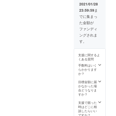
このシェアハウスは、
自身で
ロジェクトのカ
2021/01/28
お越し
将来的には留学生のア
テゴリーはソー
23:59:59
ま
いただ
スリートも住めるよう
きます
シャルグッドの
でに集まっ
ようお
にしたいと考えていま
ため、利益を生
た金額が
願い致
す。
しま
むことを目的と
ファンディ
す。定
3つ目は地域交流の機
しません。
ングされま
員は10
会を提供することで
人で
す。
す。
す。志和という地域
2）A,Bの留学生
は、高齢化が進んでお
の質問に関して
支援に関するよ
り、子どもが減ってい
お伝えしたいこ
くある質問
て小学校も統廃合され
とがあります。
手数料はいく
らかかります
ていっている、いわば
貴殿の質問は、
か？
「過疎地域」です。し
まさになぜわた
目標金額に届
かし、ここには地域社
しがこのプロ
かなかった場
会の温かさがまだ残っ
ジェクトを始め
合どうなりま
すか？
ています。「これ食べ
たかに関係しま
んさい」と近所のおば
す。
支援で困った
時はどこに相
あちゃんが野菜を持っ
貴殿のように、
談したらいい
てきてくれたり、月に
海外から来た学
ですか？