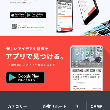
の家は日本文化
4万円の家賃をシェア
と、共生してい
ハウスで仮に4分の1に
くルーム/チー
抑えても、採算が取れ
ムメイトをつな
るのか。
ぐ空間を創出し
質問3）の以上で終わ
ます。
ります。
海外からの学生
はいかなる社会
彼らから話を聞いてい
にも悪影響を及
ると、経済的に余裕が
ぼしません。も
ない中でなんとかやり
ちろん日本にも
くりしている学生がい
です。わたした
ることがわかりまし
ちは日本の大学
た。例えば広島大学か
で学位を取得す
ら最も近い下見エリア
るために努力し
では、家賃が大体４万
たり、それぞれ
円くらいかかります。
の夢を追いかけ
しかもアパートの部屋
たりしている一
は広くなく、トレーニ
カテゴリー
起案サポート
サ
CAMP
人間なのです。