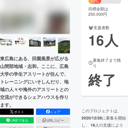
39%
目標金額は
まちづくり・地域活性化
250,000円
支援者数
CAMPFIRE for Social Good
CAMPFIRE Creation
16
人
CAMPFIREふるさと納税
machi-ya
コミュニティ
東広島にある、田園風景が広がる
募集終了まで残
り
山間部地域・志和。ここに、広島
終了
大学の学生アスリートが住んで、
トレーニングにいそしんだり、地
域の人々や海外のアスリートとの
交流ができるシェアハウスを作り
ます。
このプロジェクトは、
ポスト
シェア
2020/12/28
に募集を開始
LINEで送る
URLコピー
し、
16
人の支援により