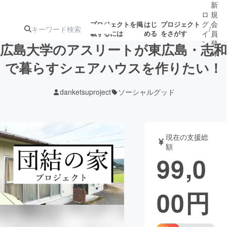
新
ロ
規
グ
会
プロジェクトを掲
はじ
プロジェクト
/
載するには
める
をさがす
イ
員
ン
登
広島大学のアスリートが東広島・志和
録
で暮らすシェアハウスを作りたい！
人気のプロ
注目のリ
注目の新着プロ
募集終了が近いプ
もうすぐ公開
danketsuproject
ソーシャルグッド
ジェクト
ターン
ジェクト
ロジェクト
されます
アート・写真
音楽
現在の支援総
額
99,0
テクノロジー・ガジェット
ゲーム・サ
00
円
映像・映画
書籍・雑誌
ビジネス・起業
チャレンジ