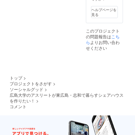
一度地域のみんなで清
生は根本的に危
ヘルプページを
掃などをする奉仕活動
険だと決め込む
見る
があったり。広島大学
人々がいます。
の近くに住んでいては
わたしはこう
このプロジェクト
経験できない地域との
いった考えがど
の問題報告は
こち
交流が、志和ではでき
のように生まれ
ら
よりお問い合わ
ます。
せください
るのかはっきり
とはわかりませ
質問 3）A,
ん。これからこ
A, シェアハウスの所在
の家に住むの
地が何処なのか。
トップ
>
は、勉学や自身
プロジェクトをさがす
>
志和東郵便局を起点に
の成長を目的と
ソーシャルグッド
>
広島大学までの距離は
する学生ばかり
広島大学のアスリートが東広島・志和で暮らすシェアハウス
凡そ12キロ、クルマで
です。態度が悪
を作りたい！
>
18分、
コメント
いということ
公共手段では電車とバ
も、もちろん犯
スを乗り継いで凡そ1
罪もありませ
時間15分程度かかりま
ん。むしろ、こ
す。