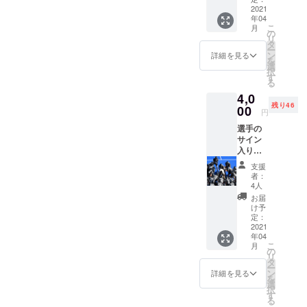
境をアスリートに提供
からの
2021
ジュールにある
年04
メッ
できます。
こ
月
とおり２月中旬
セージ
の
リ
カード
タ
に契約を完了さ
ー
を郵送
ン
詳細を見る
C,敷地面積。
を
せます。
で送り
選
択
D,建坪面積。（庭の面
ます。
す
C,D,E,シェアハ
る
積）
ウス完成まで回
4,0
残り46
E,倉庫の面積
00
答を控えさせて
円
E,現在の部屋数。
いただきます。
選手の
サイン
F,リフォームの作業に
E(2),共同スペー
入りの
ついて、将来の増改築
スが２部屋と個
写真 広
支援
大アメ
は可能か否か。
者：
室が３部屋で
フト部
4人
部屋数を増築できるな
す。
の選手
お届
全員が
らば何部屋増やせる見
け予
F,リフォームの
写真の
定：
込みか。
作業について、
裏にサ
2021
年04
インを
部屋数を増やす
こ
月
書いた
の
質問 2）A,B
リ
予定はありませ
もので
タ
ー
す！
A, 留学生について、一
ン
詳細を見る
ん。
を
89x127
選
部の国の留学生の生活
択
写真
す
る
サイズ
態度が悪い人々が問題