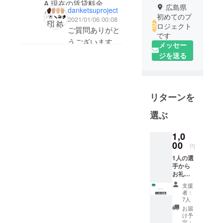
A,現在の賃貸料金。
広島県
danketsuproject
B,今後の賃貸料金の値
初めてのプ
2021/01/06 00:08
ロジェクト
上げの可能性と大家と
ご質問ありがと
です
の契約はどうなってい
うございます。
メッセー
るのか。
以下、回答にな
ジを送る
（シェアハウスとして
ります。
値上げが無いことが好
ましいからお尋ねして
1）A,家賃に関
リターンを
います。
しては検討中で
すが、10,000円
選ぶ
家賃は1万円以下に抑
を越えることは
えることができます。
1,0
ありません。
00
しかも、大きい庭や倉
円
B,家賃の増加は
庫も使うことができま
1人の選
考えていませ
手から
す。庭をグラウンド
ん。大屋様との
お礼の
へ、倉庫をトレーニン
メッ
契約については
支援
セージ
者：
グジムにすることで、
話し合いを継続
カード
7人
いつでも好きなだけト
をゲッ
しているところ
お届
ト！ 選
け予
レーニングができる環
です。スケ
手一人
定：