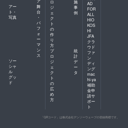
ア
ロ
施
AD
アー
舞
ジ
事
FOR
ト・
台
ェ
例
ALL
写真
・
ク
HIO
パ
ト
KOS
フ
の
HI
ォ
作
JFA
ー
り
クラ
マ
方
ウド
ン
プ
統
ファ
ス
ロ
計
ン
ソー
ジ
デ
ディ
シャ
ェ
ー
ング
ル
ク
タ
mac
グッ
ト
hi-ya
ド
の
補助
広
金申
め
請サ
方
ポー
ト
「QRコード」は株式会社デンソーウェーブの登録商標です。