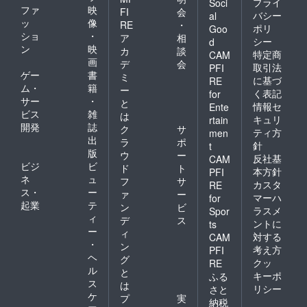
プライ
Soci
ファ
映
FI
会
えが誤りである
バシー
al
ッ
像
RE
・
ポリ
Goo
ということを貴
ショ
・
ア
相
シー
d
殿のような人々
ン
映
カ
談
特定商
CAM
画
に証明する、こ
デ
会
取引法
PFI
ゲー
書
ミ
れこそがこのプ
に基づ
RE
ム・
籍
ー
く表記
for
ロジェクトを行
サー
・
と
情報セ
Ente
う理由です。
ビス
雑
は
キュリ
rtain
開発
誌
ク
サ
ティ方
men
出
ラ
ポ
針
t
版
ウ
ー
反社基
CAM
ビジ
ビ
ド
ト
本方針
PFI
ネ
ュ
フ
サ
カスタ
RE
ス・
ー
ァ
ー
マーハ
for
起業
テ
ン
ビ
ラスメ
Spor
ィ
デ
ス
ントに
ts
ー
ィ
対する
CAM
・
ン
考え方
PFI
ヘ
グ
クッ
RE
ル
と
キーポ
ふる
ス
は
リシー
さと
ケ
プ
実
納税