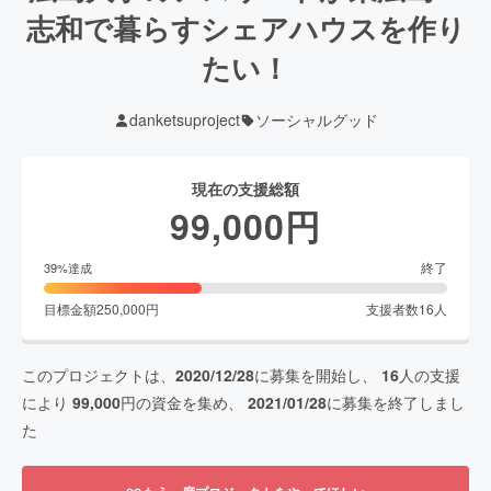
志和で暮らすシェアハウスを作り
たい！
danketsuproject
ソーシャルグッド
現在の支援総額
99,000
円
終了
39
%達成
目標金額
250,000
円
支援者数
16
人
このプロジェクトは、
2020/12/28
に募集を開始し、
16
人の支援
により
99,000
円の資金を集め、
2021/01/28
に募集を終了しまし
た