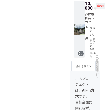
前後しますが、
10,
写真は
になる可能性。
残り5
先に3)に対して
３種類
000
円
から一
志和に住んで地域の
回答いたしま
お披露
枚お選
人々と何かを通じて交
目会へ
す。
びいた
のご招
だけま
流することで得られる
3）A, シェアハ
待（屋
す
支援
メリットは理解できま
外で
ウスの場所につ
者：
BBQを
す。異文化を肌で感じ
5人
いて、シェアハ
予定）
お届
られる経験も貴重にな
BBQは
ウスは広島大学
け予
2021年
定：
るでしょう。
から車で約20分
６月の
2021
一方で、留学生の無責
年06
予定で
の地点にありま
こ
月
す。 (日
の
任な言動が地域や国内
す。よって自家
リ
程は後
タ
ー
にデメリットの発生に
日お伝
用車での通学が
ン
詳細を見る
を
えしま
選
ならないか。
望ましいです。
択
す。）
す
る
食べ物
“4万円の家賃を
このプロ
はこち
B, 例えば、失踪、犯罪
シェアハウスで
ジェクト
らで提
など。留学生の選定は
供しま
仮に4分の1に抑
は、
All-In方
す。会
しっかりしているの
えても、採算が
式
です。
場とな
か。
る団結
取れるのか”に
目標金額に
ハウス
ついて、このプ
関わらず、
にはご