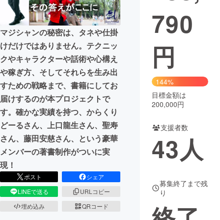
790
マジシャンの秘密は、タネや仕掛
円
けだけではありません。テクニッ
クやキャラクターや話術や心構え
や稼ぎ方、そしてそれらを生み出
144%
すための戦略まで、書籍にしてお
目標金額は
届けするのが本プロジェクトで
200,000円
す。確かな実績を持つ、からくり
どーるさん、上口龍生さん、聖寿
支援者数
43
人
さん、藤田安慈さん、という豪華
メンバーの著書制作がついに実
現！
ポスト
シェア
募集終了まで残
LINEで送る
URLコピー
り
終了
埋め込み
QRコード