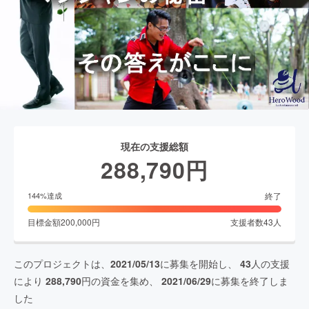
現在の支援総額
288,790
円
終了
144
%達成
目標金額
200,000
円
支援者数
43
人
このプロジェクトは、
2021/05/13
に募集を開始し、
43
人の支援
により
288,790
円の資金を集め、
2021/06/29
に募集を終了しま
した