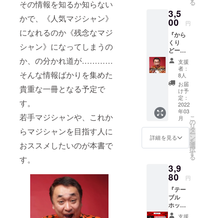
る
その情報を知るか知らない
noteア
りしま
プレゼ
覧する
3,5
カウン
す
ント機
ことは
かで、《人気マジシャン》
トで
00
（@not
能に
できま
円
3480円
e.muま
よって
せん。
になれるのか《残念なマジ
『から
で販売
たは
送付い
目次
くり
する予
@note.
たしま
シャン》になってしまうの
１．ま
どーる
定の作
comか
す。
えがき
の人気
品で
か、の分かれ道が…………
らの送
note書
２．大
支援
マジ
す。 先
信にな
籍です
者：
道芸に
シャン
そんな情報ばかりを集めた
行販売
りま
8人
が、
必要な
になる
特典と
す。迷
メール
お届
もの
貴重な一冊となる予定で
秘訣
して、
惑メー
け予
配信し
３．よ
（仮）
3000円
定：
ル振り
ますの
く演じ
す。
』をお
2022
にてご
分けに
で、
られて
年03
届けし
提供い
ご注意
noteア
若手マジシャンや、これか
いる芸
こ
月
ます。
たしま
の
くださ
カウン
４．大
リ
この作
す。 お
タ
い）
らマジシャンを目指す人に
トで閲
道芸を
ー
品は、
届け方
ン
注）
詳細を見る
覧する
始める
を
ヒー
おススメしたいのが本書で
法：
選
note社
ことは
５．大
択
ロー
メール
す
規定の
できま
道芸の
る
す。
ウッド
にて電
プレゼ
せん。
現場術
3,9
出版の
子記事
ント機
６．投
noteア
80
をお送
能に
円
げ銭の
カウン
りしま
よって
もらい
『テー
トで
す
送付い
方 ７．
ブル
3980円
（@not
たしま
大道芸
ホッピ
で販売
e.muま
す。
中のト
ング入
する予
たは
note書
支援
ラブル