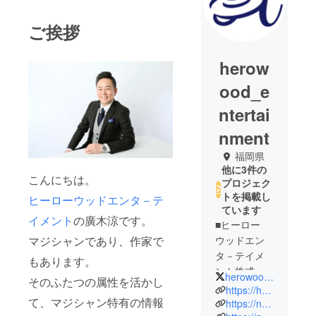
ご挨拶
herow
ood_e
ntertai
nment
福岡県
他に3件の
こんにちは。
プロジェク
トを掲載し
ヒーローウッドエンタ－テ
ています
イメント
の廣木涼です。
■ヒーロー
マジシャンであり、作家で
ウッドエン
タ－テイメ
もあります。
ント株式会
herowood2019
そのふたつの属性を活かし
社
https://herowood-entertainment.co.jp/
て、マジシャン特有の情報
・設立日：
https://note.com/hirokiryoo