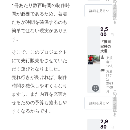
す。 こ
も500円
の
noteア
物語
リ
1冊あたり数百時間の制作時
の作品
引きに
タ
カウン
4．Aと
ー
は、
てご提
ン
詳細を見る
トで閲
Kの出現
を
間が必要であるため、著者
ヒー
供いた
選
覧する
5．モン
択
ロー
しま
す
ことは
たちが時間を確保するのも
ゴリア
る
ウッド
す。
できま
ン・ク
2,5
出版の
簡単ではない現実がありま
せん。
ロック
noteア
00
円
6．ク
カウン
す。
イッ
『藤田
トで同
ク・ア
安慈の
料金で
ズ・
大道芸
そこで、このプロジェクト
販売し
ア・
スター
ている
支援
ウィン
にて先行販売をさせていた
トアッ
作品で
者：
ク 7．
プガイ
す。
12人
だく運びとなりました。
あなた
ド』を
https://
お届
は赤い
お届け
note.co
け予
売れ行きが良ければ、制作
カード
しま
m/hirok
定：
を選ぶ
す。 こ
2021
iryoo/m
時間を確保しやすくもなり
8．ブラ
年09
の作品
/m3773
こ
イン
月
は、
c1c360
ますし、また内容を充実さ
の
リ
ド・ダ
ヒー
ab お届
タ
ー
イス
せるための予算も捻出しや
ロー
け方
ン
詳細を見る
を
9．ささ
ウッド
法：
選
択
やく
すくなるからです。
出版の
メール
す
る
ジョー
noteア
にて電
カー
2,9
カウン
子記事
10．
トで
80
をお送
円
ネー
2980円