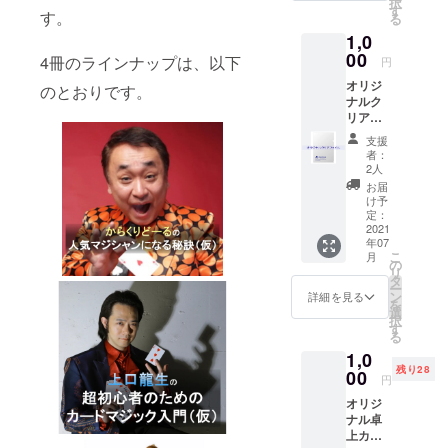
択
出版の
で修業
す
届け方
す。
る
noteア
法：
・出版：
1,0
カウン
メール
2016年、推
トで同
00
にて電
4冊のラインナップは、以下
円
料金で
理小説『十
子記事
オリジ
販売し
のとおりです。
をお送
字架は誰の
ナルク
ている
りしま
リア
手に』を出
作品で
す
ファイ
す。
（@not
版。現在ま
支援
ルをお
https://
e.muま
者：
でに、2冊の
届けし
note.co
2人
たは
ます。
m/hirok
小説と7冊の
@note.
お届
iryoo/m
け予
comか
ビジネス書
/m7d50
定：
らの送
を制作・販
2021
d64e3f
信にな
年07
81 お届
売
りま
こ
月
け方
の
す。迷
・起業：
リ
法：
タ
惑メー
ー
2019年に法
メール
ン
詳細を見る
ル振り
を
にて電
選
分けに
人成。ヒー
択
子記事
す
ご注意
る
ローウッド
をお送
くださ
1,0
りしま
エンタ－テ
い）
残り28
00
す
注）
円
イメント株
（@not
note社
オリジ
式会社を設
e.muま
規定の
ナル卓
たは
立
プレゼ
上カレ
@note.
ント機