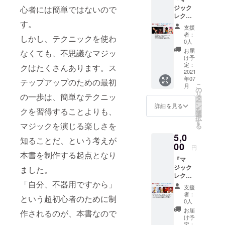
トのリ
トでは
たしま
できま
を続け
ジック
心者には簡単ではないので
ターン
6000円
す。
せん。
ていく
レク
とし
で販売
note書
目次
ために
す。
チャー
て、同
してお
籍です
１．マ
支援
・安定
動画
料金で
ります
が、
者：
ジック
した収
しかし、テクニックを使わ
（エ
販売し
が、ク
0人
メール
を学ぶ
入を
ディッ
た作品
ラウド
配信し
お届
方法
なくても、不思議なマジッ
キープ
ション
です。
ファン
け予
ますの
２．分
する術
ル
https://
定：
ディン
クはたくさんあります。ス
で、
類ごと
・稼ぐ
ビー）
2021
camp-
グ特典
noteア
の学び
ための
年07
』をお
fire.jp/p
テップアップのための最初
として
カウン
方 ３．
お金の
こ
月
届けし
rojects/
の
割引に
トで閲
上達す
使い方
リ
の一歩は、簡単なテクニッ
ます。
view/36
タ
てご提
覧する
るため
他
ー
この作
0133
ン
供いた
詳細を見る
ことは
に ４．
を
クを習得することよりも、
品は、
ヒー
選
しま
できま
マジ
択
『マジ
ロー
す
す。
せん。
シャン
マジックを演じる楽しさを
る
シャン
ウッド
https://
という
5,0
たちに
出版の
note.co
知ることだ、という考えが
職業
活躍の
00
noteア
m/hirok
円
５．収
場
カウン
本書を制作する起点となり
iryoo/m
入を得
『マ
を！』
トでは
/ma029
る ６．
ジック
プロ
ました。
6000円
a84bb2
有名に
レク
ジェク
で販売
e8 お届
なるこ
「自分、不器用ですから」
チャー
トのリ
してお
け方
支援
と ７．
動画
ターン
ります
法：
者：
マジ
という超初心者のために制
（エ
とし
が、ク
0人
メール
シャン
ディッ
て、同
ラウド
にて電
お届
作されるのが、本書なので
のため
ション
料金で
ファン
け予
子記事
の心理
サファ
販売し
定：