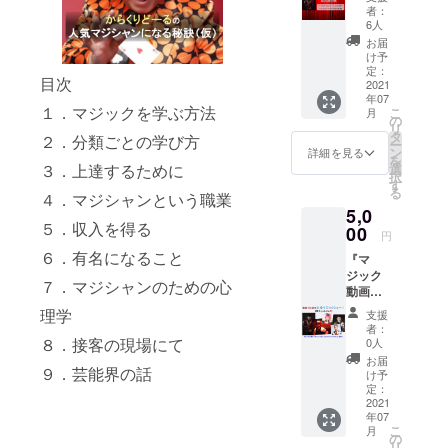
門』を
定の作
@note.
籍です
者：
につい
お届け
品で
comか
6人
が、
て ８．
しま
す。 先
らの送
メール
お届
大道芸
す。 こ
行販売
信にな
け予
配信し
の今後
の作品
特典と
定：
りま
ますの
９．あ
目次
は、
2021
して、
す。迷
で、
とがき
年07
ヒー
3500円
惑メー
noteア
１．マジックを学ぶ方法
こ
月
ロー
にてご
の
ル振り
カウン
リ
ウッド
提供い
タ
分けに
トで閲
２．分類ごとの学び方
ー
出版の
たしま
ン
ご注意
詳細を見る
覧する
を
noteア
す。 お
選
３．上達するために
くださ
ことは
択
カウン
届け方
す
い）
できま
る
トで同
４．マジシャンという職業
法：
注）
せん。
5,0
料金で
メール
note社
５．収入を得る
販売し
00
にて電
規定の
円
ている
子記事
プレゼ
６．有名になること
『マ
作品で
をお送
ント機
ジック
す。
りしま
能に
７．マジシャンのための心
動画
https://
す
よって
（エ
note.co
（@not
送付い
理学
支援
ディッ
m/hirok
e.muま
たしま
者：
ション
iryoo/m
８．接客の現場にて
たは
0人
す。
A）』を
/mdaea
@note.
note書
お届
お届け
９．芸能界の話
f92616
comか
け予
籍です
しま
1e お届
定：
らの送
が、
す。 こ
2021
け方
信にな
メール
年07
の作品
法：
りま
配信し
こ
月
は、
メール
の
す。迷
ますの
リ