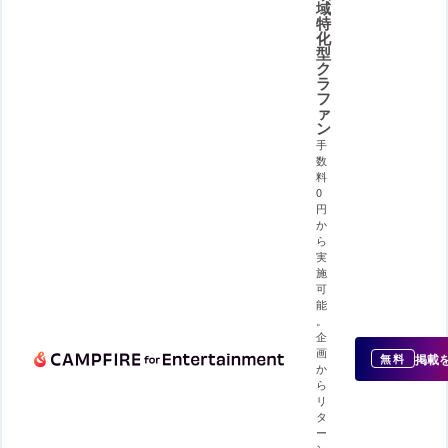
域
特
化
型
ク
ラ
フ
ァ
ン
手
数
料
0
円
か
ら
実
施
可
能
。
企
画
掲載
無料
か
ら
リ
タ
ー
ン