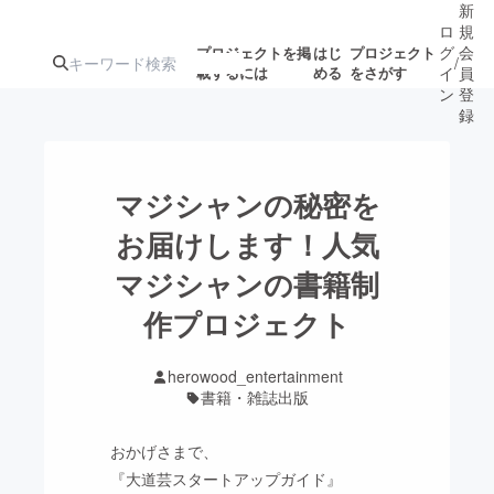
新
ロ
規
グ
会
プロジェクトを掲
はじ
プロジェクト
/
載するには
める
をさがす
イ
員
ン
登
録
人気のプロ
注目のリ
注目の新着プロ
募集終了が近いプ
もうすぐ公開
マジシャンの秘密を
ジェクト
ターン
ジェクト
ロジェクト
されます
お届けします！人気
マジシャンの書籍制
アート・写真
音楽
作プロジェクト
テクノロジー・ガジェット
ゲーム・サ
herowood_entertainment
書籍・雑誌出版
映像・映画
書籍・雑誌
おかげさまで、
ビジネス・起業
チャレンジ
『大道芸スタートアップガイド』