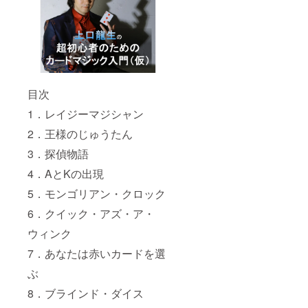
カウン
a84bb2
分けに
トで閲
e8 お届
ご注意
覧する
け方
くださ
ことは
法：
い）
できま
メール
注）
せん。
にて電
note社
子記事
規定の
をお送
プレゼ
目次
りしま
ント機
す
能に
1．レイジーマジシャン
（@not
よって
e.muま
送付い
2．王様のじゅうたん
たは
たしま
3．探偵物語
@note.
す。
comか
note書
4．AとKの出現
らの送
籍です
信にな
が、
5．モンゴリアン・クロック
りま
メール
す。迷
配信し
6．クイック・アズ・ア・
惑メー
ますの
ル振り
で、
ウィンク
分けに
noteア
ご注意
7．あなたは赤いカードを選
カウン
くださ
トで閲
ぶ
い）
覧する
注）
ことは
8．ブラインド・ダイス
note社
できま
規定の
せん。