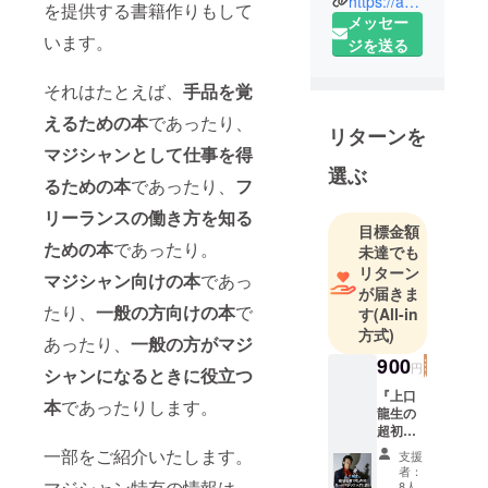
https://ameblo.jp/herowood-entertainment/
2019年7月
を提供する書籍作りもして
メッセー
19日
います。
ジを送る
・本社：東
京
それはたとえば、
手品を覚
えるための本
であったり、
■廣木涼（ひ
リターンを
ろきりょ
マジシャンとして仕事を得
う）
選ぶ
るための本
であったり、
フ
・生年月
リーランスの働き方を知る
日：1977年5
目標金額
月28日
ための本
であったり。
未達でも
・性別：男
リターン
マジシャン向けの本
であっ
・血液型：O
が届きま
たり、
一般の方向けの本
で
す
(All-in
型
方式)
・出生：福
あったり、
一般の方がマジ
岡県朝倉市
900
円
シャンになるときに役立つ
（当時は甘
『上口
本
であったりします。
木市）
龍生の
超初心
・学歴：九
者のた
一部をご紹介いたします。
支援
州大学理学
めの
者：
府卒。27歳
カード
マジシャン特有の情報は、
8人