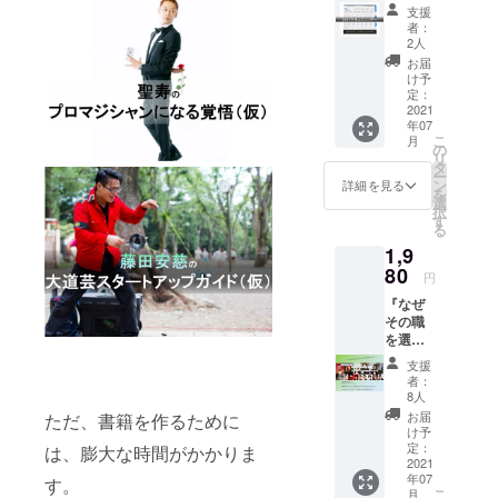
ンダー
comか
能に
支援
（2021
現在は、執
らの送
者：
よって
年）を
信にな
2人
送付い
筆を行いな
お届け
りま
お届
たしま
がら、自社
しま
す。迷
け予
す。
す。 こ
定：
惑メー
業務として
note書
ちら
2021
ル振り
籍です
マジシャン
年07
は、
分けに
が、
こ
月
2021年
たちの働く
の
ご注意
メール
リ
1月～2
タ
くださ
場を整える
配信し
ー
月に
ン
い）
詳細を見る
ますの
を
べく活動
行った
選
注）
で、
択
別プロ
中。
す
note社
noteア
る
ジェク
規定の
カウン
1,9
トの
プレゼ
トで閲
1500円
80
ント機
円
覧する
リター
能に
ことは
『なぜ
ンです
よって
できま
その職
が、お
送付い
せん。
を選ぶ
届け時
たしま
目次
のか？
点では
す。
支援
1．レイ
マジ
半分の
note書
者：
ジーマ
シャン
期間が
8人
籍です
ジシャ
たちに
過ぎて
が、
お届
ただ、書籍を作るために
ン 2．
聞
おりま
け予
メール
王様の
く！』
すた
定：
は、膨大な時間がかかりま
配信し
じゅう
をお届
2021
め、前
ますの
たん
年07
けしま
す。
回より
で、
3．探偵
こ
月