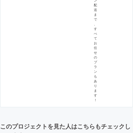
配
送
ま
で
、
す
べ
て
お
任
せ
の
プ
ラ
ン
も
あ
り
ま
す
！
このプロジェクトを見た人はこちらもチェックし