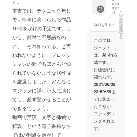
ディン
をお送
す。
学 ８．
イ
2021
た作品
グ特典
りしま
接客の
年07
ア）』
です。
本書では、テクニック無し
として
す
現場に
こ
月
をお届
https://
の
割引に
（@not
て ９．
リ
けしま
でも簡単に演じられる作品
camp-
タ
てご提
e.muま
芸能界
ー
す。 こ
fire.jp/p
ン
供いた
詳細を見る
たは
の話
を
10種を収録の予定です。し
の作品
rojects/
選
しま
@note.
択
は、
view/36
す
す。
comか
かも、簡単で不思議なの
る
『マジ
0133
https://
このプロ
らの送
シャン
ヒー
note.co
信にな
に、「それ知ってる」と言
ジェクト
たちに
ロー
m/hirok
りま
活躍の
ウッド
iryoo/m
われないように、プロマジ
は、
All-In方
す。迷
場
出版の
/ma029
惑メー
式
です。
を！』
シャンの間でもほとんど知
noteア
a84bb2
ル振り
プロ
カウン
e8 お届
目標金額に
分けに
られていないような10作品
ジェク
トでは
け方
ご注意
関わらず、
トのリ
6000円
法：
くださ
を厳選しました。どんなに
ターン
で販売
メール
2021/06/29
い）
とし
してお
にて電
注）
マジックに詳しい人に演じ
23:59:59
ま
て、同
ります
子記事
note社
料金で
が、ク
をお送
でに集まっ
ても、必ず驚かせることが
規定の
販売し
ラウド
りしま
プレゼ
た金額が
た作品
ファン
できるでしょう。
す
ント機
です。
ディン
（@not
ファンディ
能に
動画で実演、文字と挿絵で
https://
グ特典
e.muま
よって
ングされま
camp-
として
たは
送付い
解説、という電子書籍なら
fire.jp/p
割引に
@note.
す。
たしま
rojects/
てご提
comか
す。
ではの利点を活かして、
view/36
供いた