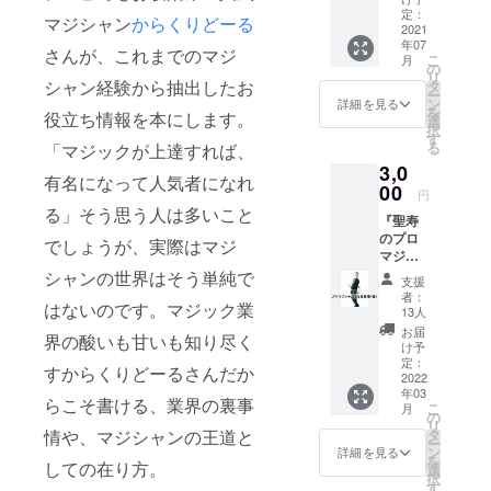
籍です
す。 こ
426454
定：
りま
が、
マジシャン
からくりどーる
の作品
2021
cc お届
す。迷
メール
年07
は、
け方
惑メー
さんが、これまでのマジ
配信し
こ
月
ヒー
法：
の
ル振り
ますの
リ
ロー
メール
シャン経験から抽出したお
タ
分けに
で、
ー
ウッド
にて電
ン
ご注意
詳細を見る
noteア
を
役立ち情報を本にします。
出版の
子記事
選
くださ
カウン
択
noteア
をお送
す
い）
トで閲
る
「マジックが上達すれば、
カウン
りしま
注）
覧する
3,0
トで同
す
note社
ことは
有名になって人気者になれ
料金で
00
（@not
規定の
できま
円
販売し
e.muま
プレゼ
せん。
る」そう思う人は多いこと
『聖寿
ている
たは
ント機
のプロ
作品で
@note.
でしょうが、実際はマジ
能に
マジ
す。
comか
よって
シャン
https://
シャンの世界はそう単純で
らの送
送付い
支援
になる
note.co
信にな
たしま
者：
はないのです。マジック業
覚悟
m/hirok
りま
13人
す。
（仮）
iryoo/m
す。迷
note書
お届
界の酸いも甘いも知り尽く
』をお
/md9f7
惑メー
け予
籍です
届けし
671efa
定：
ル振り
が、
すからくりどーるさんだか
ます。
2022
87 お届
分けに
メール
年03
この作
け方
ご注意
配信し
らこそ書ける、業界の裏事
こ
月
品は、
法：
の
くださ
ますの
リ
ヒー
メール
タ
情や、マジシャンの王道と
い）
で、
ー
ロー
にて電
ン
注）
詳細を見る
noteア
を
ウッド
しての在り方。
子記事
選
note社
カウン
択
出版の
をお送
す
規定の
トで閲