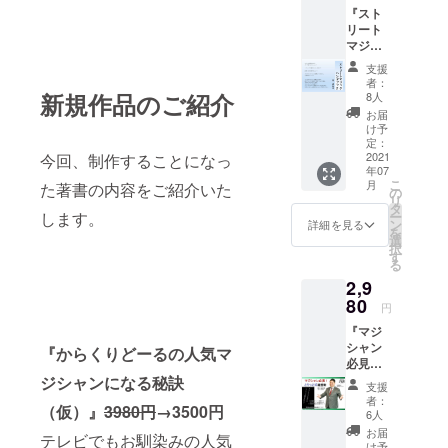
りしま
ム・
『スト
で販売
す
ザッ
リート
する予
（@not
ト・
マジッ
定の作
e.muま
カード
クハン
品で
たは
支援
ドブッ
す。 先
@note.
者：
ク』を
行販売
新規作品のご紹介
comか
8人
お届け
特典と
らの送
お届
しま
して、
信にな
け予
す。 こ
2500円
定：
りま
の作品
2021
今回、制作することになっ
にてご
す。迷
年07
は、
提供い
惑メー
こ
月
た著書の内容をご紹介いた
ヒー
たしま
の
ル振り
リ
ロー
す。 お
タ
分けに
ー
します。
ウッド
届け方
ン
ご注意
詳細を見る
を
出版の
法：
選
くださ
択
noteア
メール
す
い）
る
カウン
にて電
注）
2,9
トで同
子記事
note社
料金で
80
をお送
規定の
円
販売し
りしま
プレゼ
『マジ
ている
す
ント機
シャン
作品で
（@not
『からくりどーるの人気マ
能に
必見！
す。
e.muま
よって
とりっ
ジシャンになる秘訣
https://
たは
送付い
支援
と式経
note.co
@note.
たしま
者：
（仮）』
3980
円
→3500円
営術』
m/hirok
comか
6人
す。
をお届
iryoo/m
らの送
note書
お届
テレビでもお馴染みの人気
けしま
/m7e23
信にな
け予