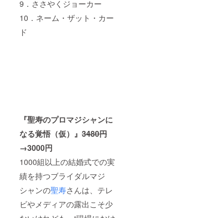
9．ささやくジョーカー
プレゼ
ント機
10．ネーム・ザット・カー
能に
よって
ド
送付い
たしま
す。
note書
籍です
が、
メール
配信し
ますの
で、
noteア
『聖寿のプロマジシャンに
カウン
トで閲
なる覚悟（仮）』
3480円
覧する
→3000円
ことは
できま
1000組以上の結婚式での実
せん。
績を持つブライダルマジ
シャンの
聖寿
さんは、テレ
ビやメディアの露出こそ少