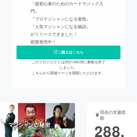
『超初心者のためのカードマジック入
門』
まちづくり・地域活性化
『プロマジシャンになる覚悟』
『人気マジシャンになる秘訣』
CAMPFIRE for Social Good
CAMPFIRE Creation
がリリースできました！
CAMPFIREふるさと納税
machi-ya
コミュニティ
絶賛発売中！
ご購入はこちら
このプロジェクトは2021/06/29に募集を終了
しました。
こちらから関連ページを閲覧いただけます。
現在の支援総
額
288,