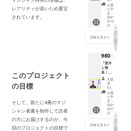
マジッ
で博士号
お届
レアリティが高いため重宝
ク入門
け予
（理学）取
（仮）
定：
されています。
』をお
2021
得
年12
届けし
・職歴：国
こ
月
ます。
の
リ
内大手化学
この作
タ
ー
品は、
メーカーに
ン
詳細を見る
を
ヒー
選
て次世代
択
ロー
す
る
ディスプレ
ウッド
980
出版の
イの開発に
円
noteア
従事。後に
『意外
カウン
と簡
トで980
退職
単！プ
このプロジェクト
円で販
・独立：22
ロマジ
売する
支援
シャン
年間のアマ
予定の
者：
の目標
への
作品で
5人
チュア活動
道』を
す。 先
お届
を経て、
お届け
行販売
け予
しま
定：
2015年、38
特典と
そして、新たに4冊のマジ
す。 こ
2021
して、
歳でプロマ
年07
の作品
シャン著書を制作して読者
900円に
こ
月
ジシャンに
は、
の
てご提
リ
の方にお届けするのが、今
ヒー
タ
供いた
転向。ヨー
ー
ロー
ン
しま
詳細を見る
ロッパ5ヶ国
を
回のプロジェクトの目標で
ウッド
選
す。 お