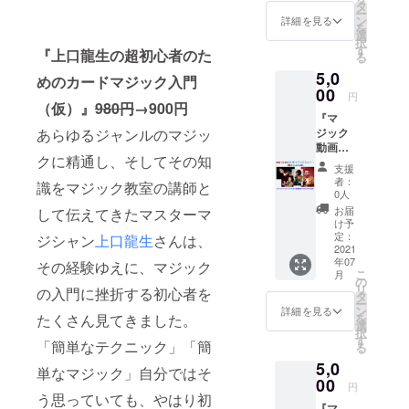
『マジ
にて電
タ
惑メー
で、
ー
シャン
子記事
ン
ル振り
詳細を見る
noteア
を
たちに
をお送
選
分けに
カウン
択
活躍の
りしま
す
ご注意
トで閲
『上口龍生の超初心者のた
る
場
す
くださ
覧する
5,0
を！』
（@not
い）
めのカードマジック入門
ことは
プロ
00
e.muま
注）
できま
円
ジェク
（仮）』
980円
→900円
たは
note社
せん。
『マ
トのリ
@note.
規定の
目次 ・
ジック
あらゆるジャンルのマジッ
ターン
comか
プレゼ
プロマ
動画
とし
らの送
ント機
ジシャ
クに精通し、そしてその知
（エ
て、同
信にな
能に
ンにな
支援
ディッ
料金で
りま
よって
者：
るには
識をマジック教室の講師と
ション
販売し
す。迷
0人
送付い
・マジ
B）』を
た作品
惑メー
たしま
お届
して伝えてきたマスターマ
シャン
お届け
です。
ル振り
け予
す。
として
しま
https://
定：
分けに
ジシャン
上口龍生
さんは、
note書
の収入
す。 こ
2021
camp-
ご注意
籍です
・プロ
年07
の作品
その経験ゆえに、マジック
fire.jp/p
くださ
が、
とセミ
こ
月
は、
rojects/
の
い）
メール
プロと
リ
の入門に挫折する初心者を
『マジ
view/36
タ
注）
配信し
アマ
ー
シャン
0133
ン
note社
詳細を見る
ますの
チュア
を
たくさん見てきました。
たちに
ヒー
選
規定の
で、
・ブラ
択
活躍の
ロー
す
プレゼ
noteア
イダル
「簡単なテクニック」「簡
る
場
ウッド
ント機
カウン
という
5,0
を！』
出版の
能に
単なマジック」自分ではそ
トで閲
現場 ・
プロ
00
noteア
よって
覧する
円
マジ
ジェク
カウン
う思っていても、やはり初
送付い
ことは
シャン
『マ