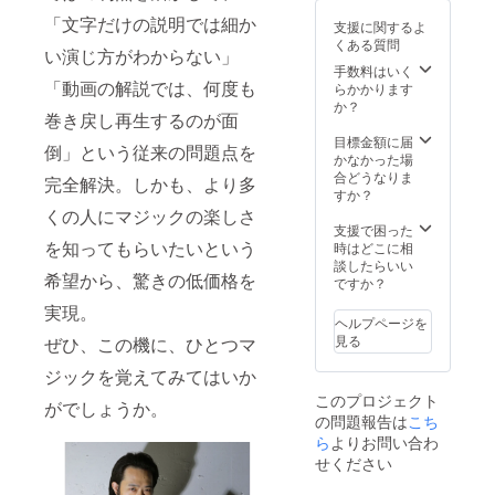
らの送
note書
0133
しま
信にな
籍です
「文字だけの説明では細か
支援に関するよ
ヒー
す。
りま
が、
くある質問
ロー
https://
い演じ方がわからない」
す。迷
メール
ウッド
note.co
手数料はいく
惑メー
配信し
出版の
「動画の解説では、何度も
m/hirok
らかかります
ル振り
ますの
noteア
iryoo/m
か？
分けに
で、
巻き戻し再生するのが面
カウン
/ma029
ご注意
noteア
トでは
a84bb2
目標金額に届
くださ
カウン
倒」という従来の問題点を
6000円
e8 お届
かなかった場
い）
トで閲
で販売
け方
合どうなりま
注）
覧する
完全解決。しかも、より多
してお
法：
すか？
note社
ことは
ります
メール
規定の
くの人にマジックの楽しさ
できま
が、ク
にて電
支援で困った
プレゼ
せん。
ラウド
を知ってもらいたいという
子記事
時はどこに相
ント機
ファン
をお送
談したらいい
能に
希望から、驚きの低価格を
ディン
りしま
ですか？
よって
グ特典
す
送付い
実現。
として
（@not
たしま
ヘルプページを
割引に
e.muま
す。
見る
ぜひ、この機に、ひとつマ
てご提
たは
note書
供いた
@note.
籍です
ジックを覚えてみてはいか
しま
comか
が、
このプロジェクト
す。
らの送
がでしょうか。
メール
の問題報告は
こち
https://
信にな
配信し
note.co
ら
よりお問い合わ
りま
ますの
m/hirok
す。迷
で、
せください
iryoo/m
惑メー
noteア
/ma029
ル振り