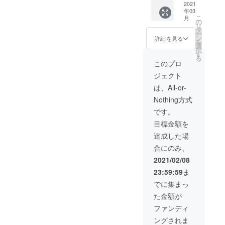
ドライT
2021
ご提
み。画
年03
シャツ
供。野
像はラ
こ
月
（ポリ
球のみ
の
イトブ
リ
エステ
なら
タ
ルー。T
ー
ル
ず、
ン
シャツ
詳細を見る
を
100％）
サッ
選
は作成
択
：支援
カーや
す
後、小
る
者様が
バレー
さな梱
このプロ
所属さ
ボール
包でポ
ジェクト
れてい
などの
スト投
るチー
練習時
函とさ
は、All-or-
ム名、
などに
せてい
Nothing方式
背番
着用で
ただき
号、ご
きま
ま
です。
希望の
す。
す。）
目標金額を
お名前
（カ
②「み
をプリ
ラーは
んなで
達成した場
ントし
ライト
野球を
合にのみ、
たTシャ
ブルー
やろ
ツを1枚
とホワ
う！」
2021/02/08
ご提供
イトか
定例野
23:59:59
ま
いたし
らお選
球練習
ます。
びいた
会参加
でに集まっ
野球の
だけま
チケッ
た金額が
みなら
す。画
ト2回
ず、
像はラ
分：参
ファンディ
サッ
イトブ
加費1回
ングされま
カーや
ルー。
500円の