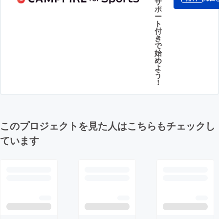
サ
ポ
ー
ト
付
き
で
始
め
よ
う
！
このプロジェクトを見た人はこちらもチェックし
ています