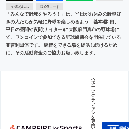
埋め込み
QRコード
「みんなで野球をやろう！」は、平日がお休みの野球好
きの人たちが気軽に野球を楽しめるよう、基本週2回、
平日の昼間や夜間(ナイター)に大阪府門真市の野球場に
て、ワンコインで参加できる野球練習会を開催している
非営利団体です。 練習をできる場を提供し続けるため
に、その活動資金のご協力お願い致します。
ス
ポ
ー
ツ
ク
ラ
フ
ァ
ン
を
専
門
掲載
無料