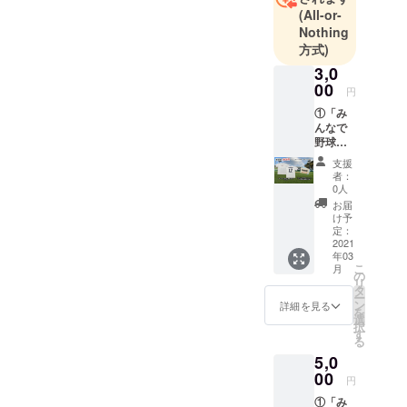
・第77回大
(All-or-
Nothing
阪府春季軟
方式)
式野球大会
3,0
門真市代表
00
・第45回西
円
日本軟式野
①「み
んなで
球大会大阪
野球を
府予選会 門
やろ
支援
う！」
真市代表
者：
特製
0人
・第76回大
ネーム
お届
阪府夏季軟
入りス
け予
ポーツ
定：
式野球大会B
ドライT
2021
級 第二ブ
年03
シャツ
こ
月
ロック 門真
（ポリ
の
リ
エステ
タ
市代表
ー
ル
ン
詳細を見る
・高松宮賜
を
100％）
選
択
：支援
杯第66回全
す
る
者様が
日本軟式野
5,0
所属さ
球大会1部大
れてい
00
円
るチー
阪府予選門
①「み
ム名、