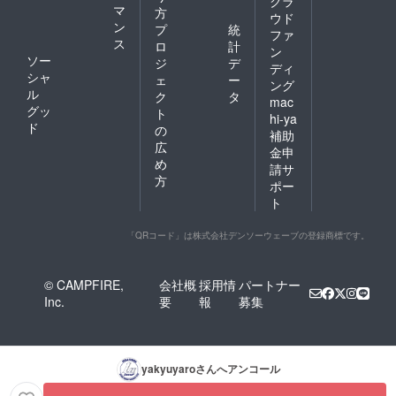
クラ
ム動画
マ
ケット
方
ウド
を撮影
の発送
ン
プ
統
ファ
いただ
は、小
ス
ロ
計
く必要
ン
さな梱
ソー
ジ
デ
がござ
包でポ
ディ
シャ
いま
ェ
ー
スト投
ング
す。 ※1.
ル
函とさ
ク
タ
mac
昇華プ
せてい
グッ
ト
hi-ya
リント
ただき
ド
の
補助
の為、
ま
広
多少の
す。）
金申
め
色むら
請サ
が起き
方
ポー
る場合
ト
があり
ます。
ご理解
「QRコード」は株式会社デンソーウェーブの登録商標です。
の程、
よろし
くお願
© CAMPFIRE,
会社概
採用情
パートナー
い申し
Inc.
要
報
募集
上げま
す。 ※2.
支援時
のリ
ターン
yakyuyaro
さんへアンコール
品に掲
載する