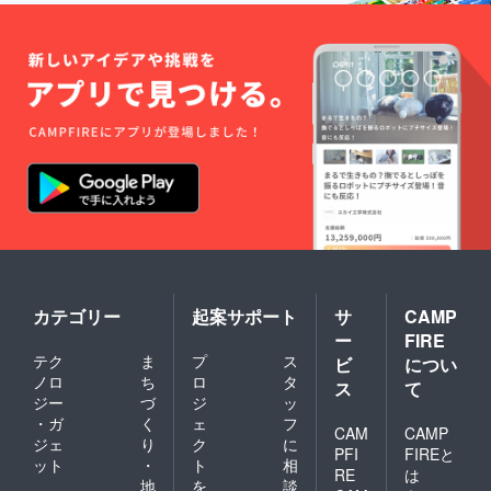
やグ
頂けま
ただき
ロー
す。
ま
ブ、試
（カ
す。）
合後の
ラーは
着替え
ダ紺ま
などを
たは
入れて
赤。）※
ご使用
昇華プ
頂けま
リント
す。
の為、
（カ
多少の
ラーは
色むら
紺また
が起き
は
る場合
赤。）※
があり
昇華プ
ます。
リント
ご理解
の為、
の程、
カテゴリー
起案サポート
サ
CAMP
多少の
よろし
ー
FIRE
色むら
くお願
テク
ま
プ
ス
が起き
ビ
につい
い申し
る場合
上げま
ノロ
ち
ロ
タ
ス
て
があり
す。
ジー
づ
ジ
ッ
ます。
③「み
・ガ
く
ェ
フ
ご理解
CAM
CAMP
んなで
ジェ
り
ク
に
の程、
野球を
PFI
FIREと
ット
・
ト
相
よろし
やろ
RE
は
くお願
地
を
談
う！」