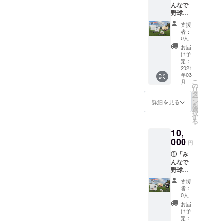
真市代表
んなで
背番
野球を
号、ご
やろ
希望の
支援
う！」
お名前
者：
特製
をプリ
0人
ネーム
ントし
お届
入りス
たTシャ
け予
ポーツ
ツを1枚
定：
ドライT
2021
ご提供
年03
シャツ
致しま
こ
月
（ポリ
す。野
の
リ
エステ
球のみ
タ
ー
ル
なら
ン
詳細を見る
を
100％）
ず、
選
択
：支援
サッ
す
る
者様が
カーや
10,
所属さ
バレー
れてい
000
ボール
円
るチー
などの
①「み
ム名、
練習時
んなで
背番
などに
野球を
号、ご
着用で
やろ
希望の
きま
支援
う！」
お名前
す。
者：
特製
をプリ
（カ
0人
ネーム
ントし
ラーは
お届
入りス
たTシャ
ホワイ
け予
ポーツ
ツを1枚
定：
トの