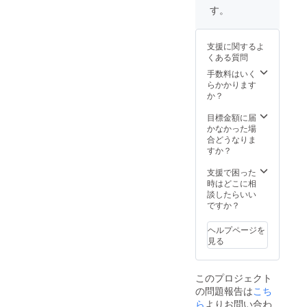
バレー
）※昇華
参加チ
す。
ボール
プリン
ケット
などの
トの
を2枚ご
練習時
為、多
提供い
支援に関するよ
などに
少の色
たしま
くある質問
着用で
むらが
す。
きま
起きる
手数料はいく
（2021
す。
場合が
らかかります
年12月
（カ
ありま
か？
31日ま
ラー
す。ご
で有
は、ホ
理解の
目標金額に届
効） ※1.
ワイ
程、よ
かなかった場
昇華プ
ト、ラ
ろしく
合どうなりま
リント
イトブ
お願い
すか？
の為、
ルー、
申し上
多少の
ライト
げま
支援で困った
色むら
ピンク
す。
時はどこに相
が起き
からお
②「み
談したらいい
る場合
選びい
んなで
ですか？
があり
ただけ
野球を
ます。
ます。
やろ
ご理解
ヘルプページを
画像は
う！」
の程、
見る
ライト
特製
よろし
ピン
ネーム
くお願
ク。）
入り
い申し
このプロジェクト
②「み
トート
上げま
の問題報告は
こち
んなで
バック
す。 ※2.
野球を
ら
よりお問い合わ
（綿
支援時