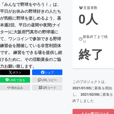
「みんなで野球をやろう！」は、
支援者数
まちづくり・地域活性化
平日がお休みの野球好きの人たち
0
人
が気軽に野球を楽しめるよう、基
本週2回、平日の昼間や夜間(ナイ
CAMPFIRE for Social Good
CAMPFIRE Creation
ター)に大阪府門真市の野球場に
CAMPFIREふるさと納税
machi-ya
コミュニティ
募集終了まで残
て、ワンコインで参加できる野球
り
練習会を開催している非営利団体
終了
です。 練習をできる場を提供し続
けるために、その活動資金のご協
力お願い致します。
ポスト
シェア
LINEで送る
URLコピー
このプロジェクトは、
埋め込み
QRコード
2021/01/05
に募集を開始
し、
2021/02/08
に募集を
終了しました
もう一度プロジェク