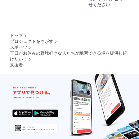
やろ
100％）
のリ
せください
う！」
：支援
ターン
特製
者様が
品に掲
ネーム
所属さ
載する
入り
れてい
ため、
トート
るチー
必ずフ
バック
ム名、
ルネー
トップ
>
（綿
背番
ムを
プロジェクトをさがす
>
100％）
号、ご
ローマ
スポーツ
>
：支援
希望の
字表記
者様が
平日がお休みの野球好きな人たちが練習できる場を提供し続
お名前
で備考
所属さ
をプリ
けたい！
>
欄にご
れてい
ントし
記入く
支援者
るチー
たトー
ださ
ム名、
トバッ
い。
背番
グを1枚
※3.T
号、ご
ご提供
シャ
希望の
致しま
ツ、
お名前
す。ス
バッ
をプリ
パイク
グ、チ
ントし
やグ
ケット
たトー
ロー
の発送
トバッ
ブ、試
は、小
グを1枚
合後の
さな梱
ご提供
着替え
包でポ
致しま
などを
スト投
す。ス
入れて
函とさ
パイク
ご使用
せてい