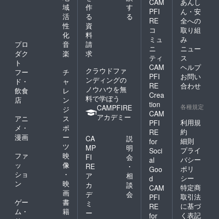
CAM
あんし
い申し
定例野
域
作
す
PFI
ん・安
上げま
球練習
活
る
る
す。
RE
全への
会参加
性
資
③「み
チケッ
コ
取り組
化
料
んなで
ト5回
ミュ
み
野球を
プロ
音
請
分：参
ニ
ニュー
やろ
加費1回
ダク
楽
求
ティ
ス
う！」
500円の
ト
CAM
ヘルプ
定例野
参加チ
クラウドファ
フー
チ
球練習
ケット
PFI
お問い
ンディングの
ド・
ャ
会参加
を5枚ご
RE
合わせ
ノウハウを無
飲食
レ
チケッ
提供い
Crea
料で学ぼう
ト10回
たしま
店
ン
tion
分：参
各種規定
す。
CAMPFIRE
ジ
CAM
加費1回
（2021
アカデミー
アニ
ス
500円の
利用規
PFI
年12月
メ・
ポ
チケッ
31日ま
約
RE
漫画
ー
トを10
CA
説
で有
細則
for
枚ご提
ツ
効） ※1.
MP
明
プライ
Soci
供いた
昇華プ
ファ
映
FI
会
バシー
al
しま
リント
ッ
像
RE
・
ポリ
す。
Goo
の為、
ショ
・
ア
相
（2021
多少の
シー
d
ン
映
年12月
カ
談
色むら
特定商
CAM
31日ま
画
が起き
デ
会
取引法
PFI
で有
る場合
ゲー
書
ミ
に基づ
RE
効） ④
があり
ム・
籍
ー
く表記
for
オンラ
ます。