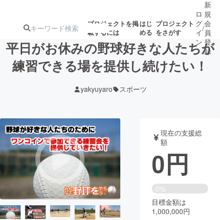
新
ロ
規
グ
会
プロジェクトを掲
はじ
プロジェクト
/
載するには
める
をさがす
イ
員
ン
登
平日がお休みの野球好きな人たちが
録
練習できる場を提供し続けたい！
人気のプロ
注目のリ
注目の新着プロ
募集終了が近いプ
もうすぐ公開
yakyuyaro
スポーツ
ジェクト
ターン
ジェクト
ロジェクト
されます
アート・写真
音楽
現在の支援総
額
0
円
テクノロジー・ガジェット
ゲーム・サ
映像・映画
書籍・雑誌
0%
目標金額は
1,000,000円
ビジネス・起業
チャレンジ