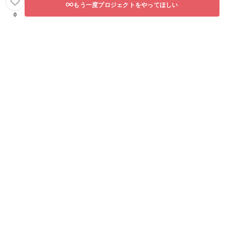
ため、
もう一度プロジェクトをやってほしい
必ずフ
0
ルネー
ムを
ローマ
字表記
で備考
欄にご
記入く
ださ
い。
※3.T
シャ
ツ、
バッ
グ、チ
ケット
の発送
は、小
さな梱
包でポ
スト投
函とさ
せてい
ただき
ま
す。）