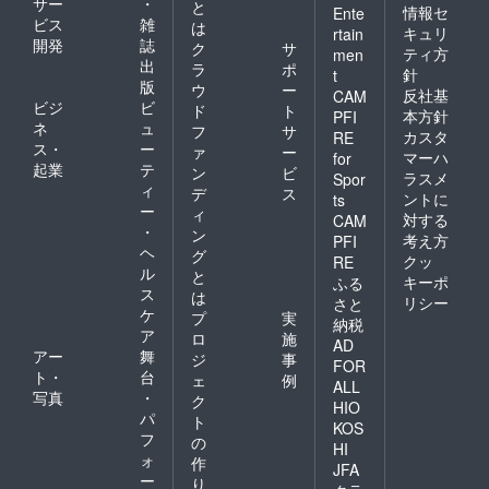
サー
・
と
イン動
情報セ
ご理解
Ente
ビス
雑
は
作解析
の程、
キュリ
rtain
開発
誌
レッス
よろし
ク
サ
ティ方
men
ン1時間
くお願
出
ラ
ポ
針
t
1回分：
い申し
版
ウ
ー
反社基
CAM
オンラ
上げま
ビジ
ビ
ド
ト
インで
本方針
PFI
す。 ※2.
ネ
ュ
フ
サ
あなた
支援時
カスタ
RE
ス・
ー
の打撃
ァ
ー
のリ
マーハ
for
や投球
起業
テ
ターン
ン
ビ
ラスメ
Spor
動作を
品に掲
ィ
デ
ス
ントに
ts
バラン
載する
ー
ィ
対する
ス解析
CAM
ため、
・
ン
し、よ
必ずフ
考え方
PFI
ヘ
り良い
グ
ルネー
クッ
RE
フォー
ル
ムを
と
キーポ
ふる
ムへの
ローマ
ス
は
リシー
さと
レッス
字表記
ケ
プ
実
納税
ン指導
で備考
ア
ロ
施
を行い
欄にご
AD
アー
舞
ジ
事
ます。※
記入く
FOR
ト・
台
事前に
ださ
ェ
例
ALL
指定の
い。
写真
・
ク
HIO
方向か
※3.T
パ
ト
KOS
ら動画
シャ
フ
の
撮影し
HI
ツ、
ォ
作
た
バッ
JFA
ー
フォー
り
グ、チ