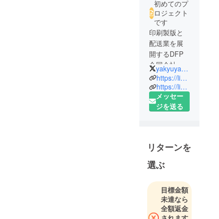
初めてのプ
ロジェクト
です
印刷製版と
配送業を展
開するDFP
合同会社の
yakyuyaro2019
軟式野球部
https://liveuposaka.localinfo.jp/
です。選手
https://lin.ee/12zH0Iq
メッセー
は当社や協
ジを送る
力会社で業
務しながら
全国へ向け
活動してい
リターンを
ます。
・高松宮賜
選ぶ
杯第67回全
日本軟式野
目標金額
球大会1部大
未達なら
阪府予選 準
全額返金
優勝
されます