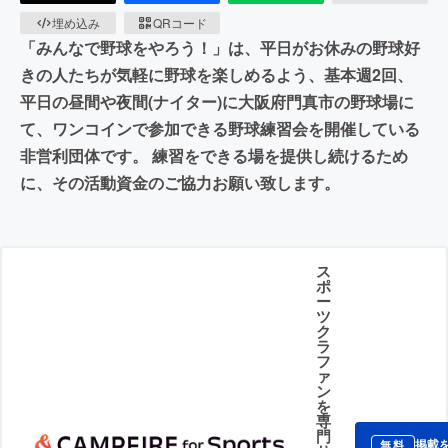
埋め込み
QRコード
「みんなで野球をやろう！」は、平日がお休みの野球好
きの人たちが気軽に野球を楽しめるよう、基本週2回、
平日の昼間や夜間(ナイター)に大阪府門真市の野球場に
て、ワンコインで参加できる野球練習会を開催している
非営利団体です。 練習をできる場を提供し続けるため
に、その活動資金のご協力お願い致します。
ス
ポ
ー
ツ
ク
ラ
フ
ァ
ン
を
専
門
掲載
無料