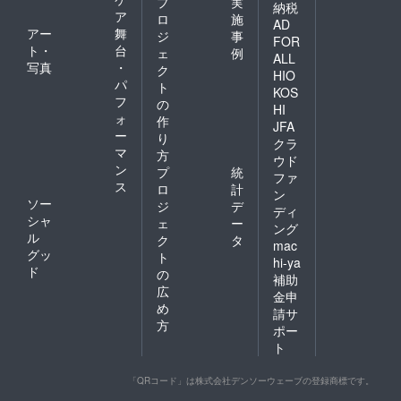
プ
実
納税
ア
ロ
施
AD
アー
舞
ジ
事
FOR
ト・
台
ェ
例
ALL
写真
・
ク
HIO
パ
ト
KOS
フ
の
HI
ォ
作
JFA
ー
り
クラ
マ
方
ウド
ン
プ
統
ファ
ス
ロ
計
ン
ソー
ジ
デ
ディ
シャ
ェ
ー
ング
ル
ク
タ
mac
グッ
ト
hi-ya
ド
の
補助
広
金申
め
請サ
方
ポー
ト
「QRコード」は株式会社デンソーウェーブの登録商標です。