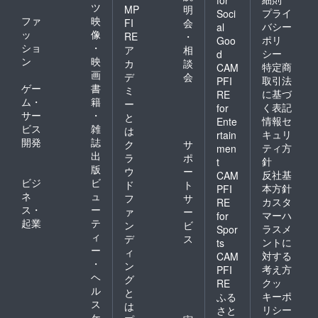
for
ツ
MP
明
プライ
Soci
ファ
映
FI
会
バシー
al
ッ
像
RE
・
ポリ
Goo
ショ
・
ア
相
シー
d
ン
映
カ
談
特定商
CAM
画
デ
会
取引法
PFI
ゲー
書
ミ
に基づ
RE
ム・
籍
ー
く表記
for
サー
・
と
情報セ
Ente
ビス
雑
は
キュリ
rtain
開発
誌
ク
サ
ティ方
men
出
ラ
ポ
針
t
版
ウ
ー
反社基
CAM
ビジ
ビ
ド
ト
本方針
PFI
ネ
ュ
フ
サ
カスタ
RE
ス・
ー
ァ
ー
マーハ
for
起業
テ
ン
ビ
ラスメ
Spor
ィ
デ
ス
ントに
ts
ー
ィ
対する
CAM
・
ン
考え方
PFI
ヘ
グ
クッ
RE
ル
と
キーポ
ふる
ス
は
リシー
さと
ケ