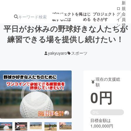
新
ロ
規
グ
会
プロジェクトを掲
はじ
プロジェクト
/
載するには
める
をさがす
イ
員
ン
登
平日がお休みの野球好きな人たちが
録
練習できる場を提供し続けたい！
人気のプロ
注目のリ
注目の新着プロ
募集終了が近いプ
もうすぐ公開
yakyuyaro
スポーツ
ジェクト
ターン
ジェクト
ロジェクト
されます
アート・写真
音楽
現在の支援総
額
0
円
テクノロジー・ガジェット
ゲーム・サ
映像・映画
書籍・雑誌
0%
目標金額は
1,000,000円
ビジネス・起業
チャレンジ