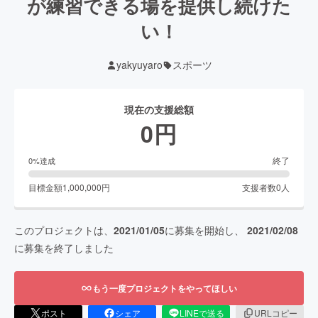
が練習できる場を提供し続けた
い！
yakyuyaro
スポーツ
現在の支援総額
0
円
終了
0
%達成
目標金額
1,000,000
円
支援者数
0
人
このプロジェクトは、
2021/01/05
に募集を開始し、
2021/02/08
に募集を終了しました
もう一度プロジェクトをやってほしい
ポスト
シェア
LINEで送る
URLコピー