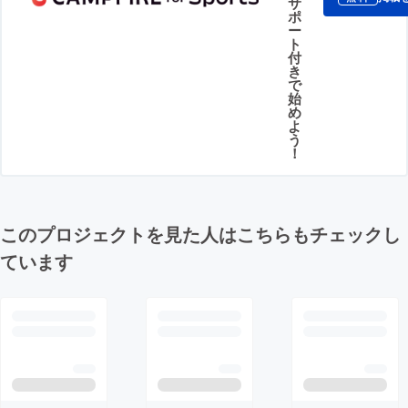
サ
ポ
ー
ト
付
き
で
始
め
よ
う
！
このプロジェクトを見た人はこちらもチェックし
ています