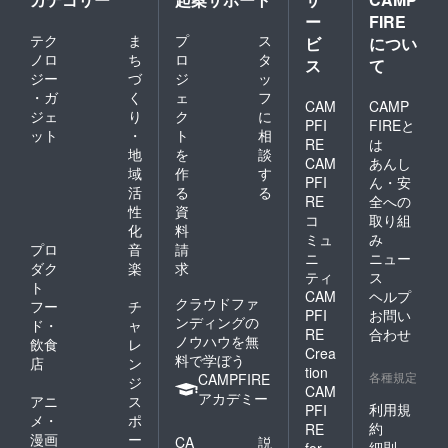
ー
FIRE
テク
ま
プ
ス
ビ
につい
ノロ
ち
ロ
タ
ス
て
ジー
づ
ジ
ッ
・ガ
く
ェ
フ
CAM
CAMP
ジェ
り
ク
に
PFI
FIREと
ット
・
ト
相
RE
は
地
を
談
CAM
あんし
域
作
す
PFI
ん・安
活
る
る
RE
全への
性
資
コ
取り組
化
料
ミュ
み
プロ
音
請
ニ
ニュー
ダク
楽
求
ティ
ス
ト
CAM
ヘルプ
クラウドファ
フー
チ
PFI
お問い
ンディングの
ド・
ャ
RE
合わせ
ノウハウを無
飲食
レ
Crea
料で学ぼう
店
ン
tion
各種規定
CAMPFIRE
ジ
CAM
アカデミー
アニ
ス
利用規
PFI
メ・
ポ
約
RE
漫画
ー
CA
説
細則