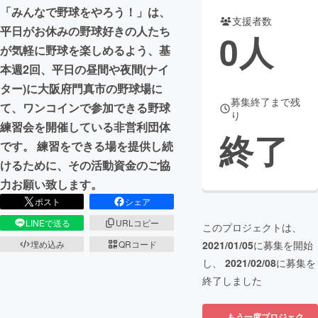
「みんなで野球をやろう！」は、
支援者数
まちづくり・地域活性化
平日がお休みの野球好きの人たち
0
人
が気軽に野球を楽しめるよう、基
本週2回、平日の昼間や夜間(ナイ
CAMPFIRE for Social Good
CAMPFIRE Creation
ター)に大阪府門真市の野球場に
CAMPFIREふるさと納税
machi-ya
コミュニティ
募集終了まで残
て、ワンコインで参加できる野球
り
練習会を開催している非営利団体
終了
です。 練習をできる場を提供し続
けるために、その活動資金のご協
力お願い致します。
ポスト
シェア
LINEで送る
URLコピー
このプロジェクトは、
埋め込み
QRコード
2021/01/05
に募集を開始
し、
2021/02/08
に募集を
終了しました
もう一度プロジェク