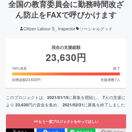
全国の教育委員会に勤務時間改ざ
ん防止をFAXで呼びかけます
Citizen Labour S_ Inspector
ソーシャルグッド
現在の支援総額
23,630
円
終了
100
%達成
目標金額
23,630
円
支援者数
7
人
このプロジェクトは、
2021/01/15
に募集を開始し、
7
人の支援に
より
23,630
円の資金を集め、
2021/02/21
に募集を終了しました
もう一度プロジェクトをやってほしい
ポスト
シェア
LINEで送る
URLコピー