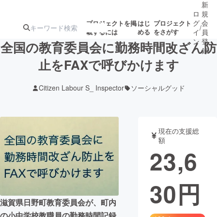
新
ロ
規
グ
会
プロジェクトを掲
はじ
プロジェクト
/
載するには
める
をさがす
イ
員
ン
登
全国の教育委員会に勤務時間改ざん防
録
止をFAXで呼びかけます
人気のプロ
注目のリ
注目の新着プロ
募集終了が近いプ
もうすぐ公開
Citizen Labour S_ Inspector
ソーシャルグッド
ジェクト
ターン
ジェクト
ロジェクト
されます
アート・写真
音楽
現在の支援総
額
23,6
テクノロジー・ガジェット
ゲーム・サ
30
円
映像・映画
書籍・雑誌
滋賀県日野町教育委員会が、町内
ビジネス・起業
チャレンジ
の小中学校教職員の勤務時間記録