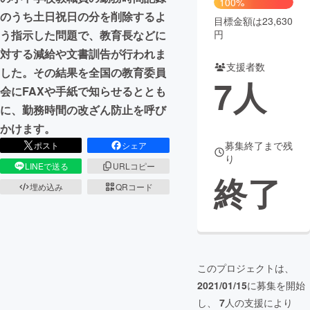
100%
のうち土日祝日の分を削除するよ
目標金額は23,630
まちづくり・地域活性化
円
う指示した問題で、教育長などに
対する減給や文書訓告が行われま
支援者数
CAMPFIRE for Social Good
CAMPFIRE Creation
した。その結果を全国の教育委員
7
人
CAMPFIREふるさと納税
machi-ya
コミュニティ
会にFAXや手紙で知らせるととも
に、勤務時間の改ざん防止を呼び
かけます。
募集終了まで残
ポスト
シェア
り
LINEで送る
URLコピー
終了
埋め込み
QRコード
このプロジェクトは、
2021/01/15
に募集を開始
し、
7
人の支援により