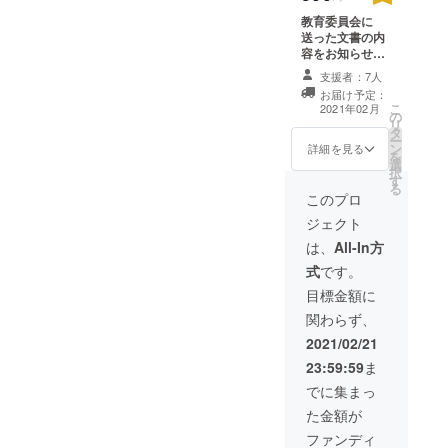
結果を全国
教育委員会に
全ての都道
送った文書の内
府県・市区
容をお知らせし
ます。また、マ
町村教育委
支援者：7人
スコミにも知ら
員会に郵
お届け予定：
せようと思いま
こ
2021年02月
便・FAXで知
の
すので、そうし
リ
タ
た反応などがも
らせました
ー
ン
しあればお伝え
詳細を見る
を
（FAX一部未
選
します。
択
達分を除
す
る
このプロ
く）。この
ジェクト
度新たに、
文部科学省
は、
All-In方
の #教師のバ
式
です。
トン プロ
目標金額に
ジェクトに
関わらず、
対抗して #教
2021/02/21
師からのバ
23:59:59
ま
トン プロ
でに集まっ
ジェクトを
た金額が
始めまし
ファンディ
た。全国の