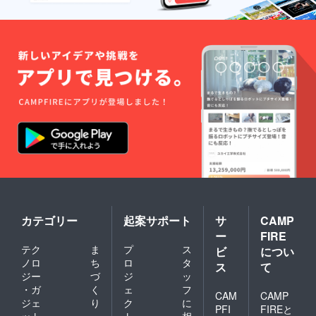
カテゴリー
起案サポート
サ
CAMP
ー
FIRE
テク
ま
プ
ス
ビ
につい
ノロ
ち
ロ
タ
ス
て
ジー
づ
ジ
ッ
・ガ
く
ェ
フ
CAM
CAMP
ジェ
り
ク
に
PFI
FIREと