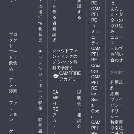
ット
・
ト
相
RE
は
地
を
談
CAM
あんし
域
作
す
PFI
ん・安
活
る
る
RE
全への
性
資
コ
取り組
化
料
ミュ
み
プロ
音
請
ニ
ニュー
ダク
楽
求
ティ
ス
ト
CAM
ヘルプ
クラウドファ
フー
チ
PFI
お問い
ンディングの
ド・
ャ
RE
合わせ
ノウハウを無
飲食
レ
Crea
料で学ぼう
店
ン
tion
各種規定
CAMPFIRE
ジ
CAM
アカデミー
アニ
ス
利用規
PFI
メ・
ポ
約
RE
漫画
ー
CA
説
細則
for
ツ
MP
明
プライ
Soci
ファ
映
FI
会
バシー
al
ッ
像
RE
・
ポリ
Goo
ショ
・
ア
相
シー
d
ン
映
カ
談
特定商
CAM
画
デ
会
取引法
PFI
ゲー
書
ミ
に基づ
RE