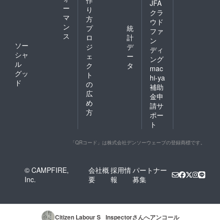
作
JFA
ー
り
クラ
マ
方
ウド
ン
プ
統
ファ
ス
ロ
計
ン
ソー
ジ
デ
ディ
シャ
ェ
ー
ング
ル
ク
タ
mac
グッ
ト
hi-ya
ド
の
補助
広
金申
め
請サ
方
ポー
ト
「QRコード」は株式会社デンソーウェーブの登録商標です。
© CAMPFIRE,
会社概
採用情
パートナー
Inc.
要
報
募集
Citizen Labour S_ Inspector
さんへアンコール