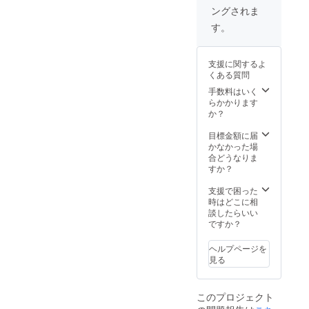
ングされま
先生方の
す。
メッセージ
を文部科学
省担当者に
支援に関するよ
直接手渡し
くある質問
ます。
手数料はいく
らかかります
か？
目標金額に届
かなかった場
合どうなりま
すか？
支援で困った
時はどこに相
談したらいい
ですか？
ヘルプページを
見る
このプロジェクト