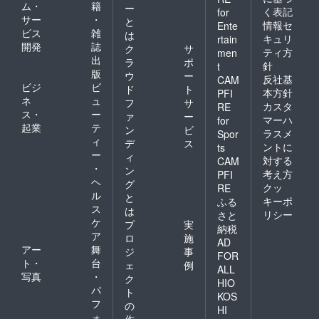
ム・
籍
ー
く表記
for
サー
・
と
情報セ
Ente
ビス
雑
は
キュリ
rtain
開発
誌
ク
サ
ティ方
men
出
ラ
ポ
針
t
版
ウ
ー
反社基
CAM
ビジ
ビ
ド
ト
本方針
PFI
ネ
ュ
フ
サ
カスタ
RE
ス・
ー
ァ
ー
マーハ
for
起業
テ
ン
ビ
ラスメ
Spor
ィ
デ
ス
ントに
ts
ー
ィ
対する
CAM
・
ン
考え方
PFI
ヘ
グ
クッ
RE
ル
と
キーポ
ふる
ス
は
リシー
さと
ケ
プ
実
納税
ア
ロ
施
AD
アー
舞
ジ
事
FOR
ト・
台
ェ
例
ALL
写真
・
ク
HIO
パ
ト
KOS
フ
の
HI
ォ