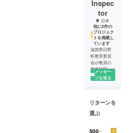
Inspec
tor
日本
他に5件の
プロジェク
トを掲載し
ています
滋賀県日野
町教育委員
会が教員の
勤務時間を
メッセー
改ざんする
ジを送る
よう指示し
た問題でオ
ンライン署
リターンを
名を行い、
関係者の処
選ぶ
分を行わせ
ました。ま
た、処分の
500
円