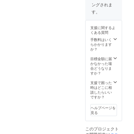
ングされま
先生方の
す。
メッセージ
を文部科学
省担当者に
支援に関するよ
直接手渡し
くある質問
ます。
手数料はいく
らかかります
か？
目標金額に届
かなかった場
合どうなりま
すか？
支援で困った
時はどこに相
談したらいい
ですか？
ヘルプページを
見る
このプロジェクト