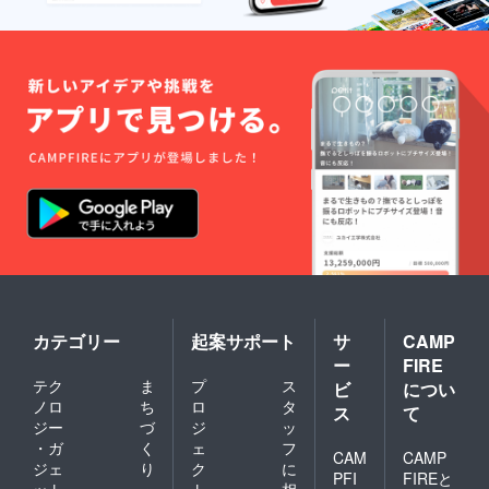
カテゴリー
起案サポート
サ
CAMP
ー
FIRE
テク
ま
プ
ス
ビ
につい
ノロ
ち
ロ
タ
ス
て
ジー
づ
ジ
ッ
・ガ
く
ェ
フ
CAM
CAMP
ジェ
り
ク
に
PFI
FIREと