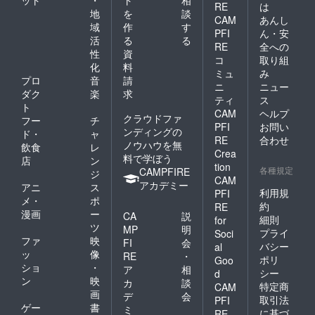
ット
・
ト
相
RE
は
地
を
談
CAM
あんし
域
作
す
PFI
ん・安
活
る
る
RE
全への
性
資
コ
取り組
化
料
ミュ
み
プロ
音
請
ニ
ニュー
ダク
楽
求
ティ
ス
ト
CAM
ヘルプ
クラウドファ
フー
チ
PFI
お問い
ンディングの
ド・
ャ
RE
合わせ
ノウハウを無
飲食
レ
Crea
料で学ぼう
店
ン
tion
各種規定
CAMPFIRE
ジ
CAM
アカデミー
アニ
ス
利用規
PFI
メ・
ポ
約
RE
漫画
ー
CA
説
細則
for
ツ
MP
明
プライ
Soci
ファ
映
FI
会
バシー
al
ッ
像
RE
・
ポリ
Goo
ショ
・
ア
相
シー
d
ン
映
カ
談
特定商
CAM
画
デ
会
取引法
PFI
ゲー
書
ミ
に基づ
RE