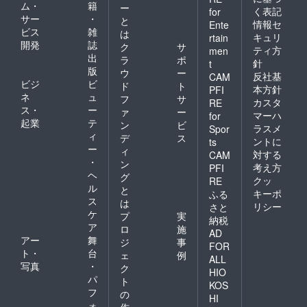
ム・
籍
ー
く表記
for
サー
・
と
情報セ
Ente
ビス
雑
は
キュリ
rtain
開発
誌
ク
サ
ティ方
men
出
ラ
ポ
針
t
版
ウ
ー
反社基
CAM
ビジ
ビ
ド
ト
本方針
PFI
ネ
ュ
フ
サ
カスタ
RE
ス・
ー
ァ
ー
マーハ
for
起業
テ
ン
ビ
ラスメ
Spor
ィ
デ
ス
ントに
ts
ー
ィ
対する
CAM
・
ン
考え方
PFI
ヘ
グ
クッ
RE
ル
と
キーポ
ふる
ス
は
リシー
さと
ケ
プ
実
納税
ア
ロ
施
AD
アー
舞
ジ
事
FOR
ト・
台
ェ
例
ALL
写真
・
ク
HIO
パ
ト
KOS
フ
の
HI
ォ