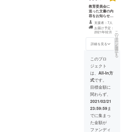
結果を全国
教育委員会に
全ての都道
送った文書の内
府県・市区
容をお知らせし
ます。また、マ
町村教育委
支援者：7人
スコミにも知ら
員会に郵
お届け予定：
せようと思いま
こ
2021年02月
便・FAXで知
の
すので、そうし
リ
タ
た反応などがも
らせました
ー
ン
しあればお伝え
詳細を見る
を
（FAX一部未
選
します。
択
達分を除
す
る
このプロ
く）。この
ジェクト
度新たに、
文部科学省
は、
All-In方
の #教師のバ
式
です。
トン プロ
目標金額に
ジェクトに
関わらず、
対抗して #教
2021/02/21
師からのバ
23:59:59
ま
トン プロ
でに集まっ
ジェクトを
た金額が
始めまし
ファンディ
た。全国の