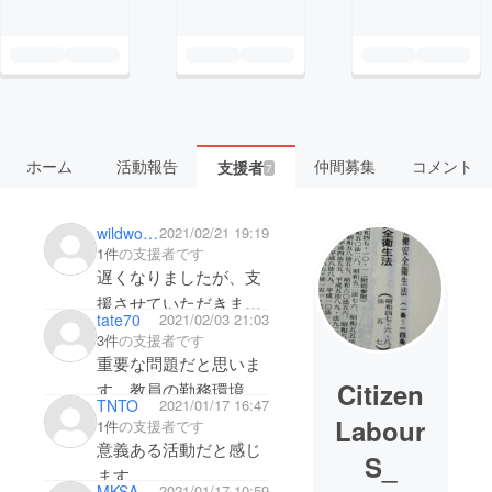
ホーム
活動報告
仲間募集
コメント
支援者
7
wildwolf0001
2021/02/21 19:19
1件
の支援者です
遅くなりましたが、支
援させていただきま
tate70
2021/02/03 21:03
す。これで目標金額達
3件
の支援者です
成ですね！
重要な問題だと思いま
Citizen
す。教員の勤務環境
TNTO
2021/01/17 16:47
は、子どもに直結する
Labour
1件
の支援者です
問題です。
意義ある活動だと感じ
S_
ます。
MKSA
2021/01/17 10:59