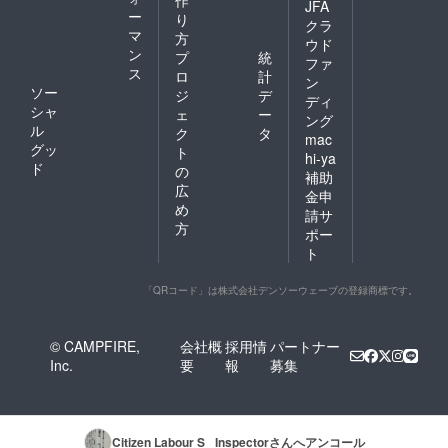
作
JFA
ー
り
クラ
マ
方
ウド
ン
プ
統
ファ
ス
ロ
計
ン
ソー
ジ
デ
ディ
シャ
ェ
ー
ング
ル
ク
タ
mac
グッ
ト
hi-ya
ド
の
補助
広
金申
め
請サ
方
ポー
ト
「QRコード」は株式会社デンソーウェーブの登録商標です。
© CAMPFIRE,
会社概
採用情
パートナー
Inc.
要
報
募集
Citizen Labour S_ Inspector
さんへアンコール