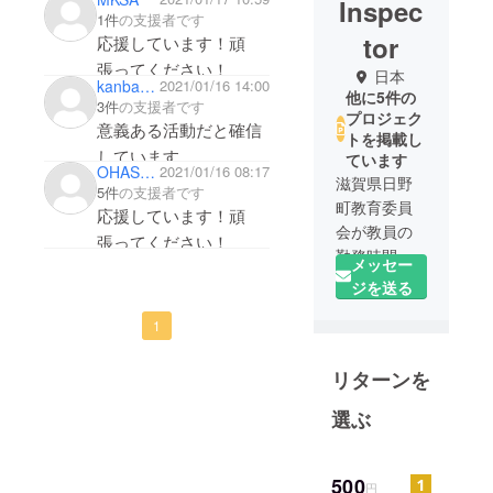
Inspec
1件
の支援者です
tor
応援しています！頑
張ってください！
日本
kanbarakaede
2021/01/16 14:00
他に5件の
3件
の支援者です
プロジェク
意義ある活動だと確信
トを掲載し
しています。
ています
OHASHI Motohiro
2021/01/16 08:17
教師が人間らしい働き
滋賀県日野
5件
の支援者です
町教育委員
方ができるようになる
応援しています！頑
会が教員の
ため、そして子どもた
張ってください！
勤務時間を
ちの教育の質の向上の
メッセー
改ざんする
ため、ご活動がうまく
ジを送る
よう指示し
いきますようお祈りし
1
た問題でオ
ています。
ンライン署
リターンを
名を行い、
関係者の処
選ぶ
分を行わせ
ました。ま
た、処分の
500
円