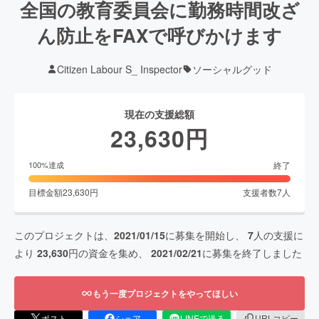
全国の教育委員会に勤務時間改ざ
ん防止をFAXで呼びかけます
Citizen Labour S_ Inspector
ソーシャルグッド
現在の支援総額
23,630
円
終了
100
%達成
目標金額
23,630
円
支援者数
7
人
このプロジェクトは、
2021/01/15
に募集を開始し、
7
人の支援に
より
23,630
円の資金を集め、
2021/02/21
に募集を終了しました
もう一度プロジェクトをやってほしい
ポスト
シェア
LINEで送る
URLコピー