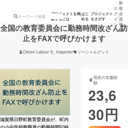
新
ロ
規
グ
会
プロジェクトを掲
はじ
プロジェクト
/
載するには
める
をさがす
イ
員
ン
登
全国の教育委員会に勤務時間改ざん防
録
止をFAXで呼びかけます
人気のプロ
注目のリ
注目の新着プロ
募集終了が近いプ
もうすぐ公開
Citizen Labour S_ Inspector
ソーシャルグッド
ジェクト
ターン
ジェクト
ロジェクト
されます
アート・写真
音楽
現在の支援総
額
23,6
テクノロジー・ガジェット
ゲーム・サ
30
円
映像・映画
書籍・雑誌
滋賀県日野町教育委員会が、町内
ビジネス・起業
チャレンジ
の小中学校教職員の勤務時間記録