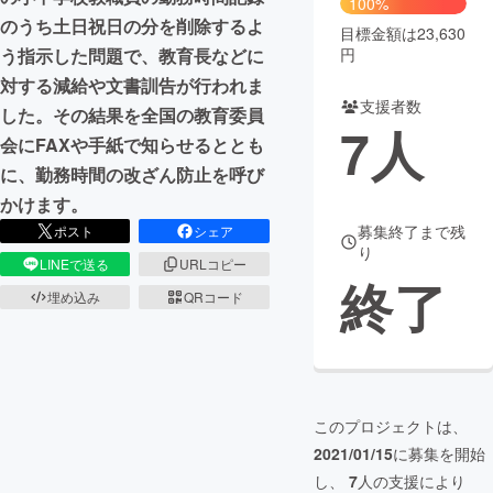
100%
のうち土日祝日の分を削除するよ
目標金額は23,630
まちづくり・地域活性化
円
う指示した問題で、教育長などに
対する減給や文書訓告が行われま
支援者数
CAMPFIRE for Social Good
CAMPFIRE Creation
した。その結果を全国の教育委員
7
人
CAMPFIREふるさと納税
machi-ya
コミュニティ
会にFAXや手紙で知らせるととも
に、勤務時間の改ざん防止を呼び
かけます。
募集終了まで残
ポスト
シェア
り
LINEで送る
URLコピー
終了
埋め込み
QRコード
このプロジェクトは、
2021/01/15
に募集を開始
し、
7
人の支援により