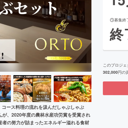
募集終
CAMPFIRE for Social Good
CAMPFIRE Creation
終
CAMPFIREふるさと納税
machi-ya
コミュニティ
このプロジェ
302,000
円の
、コース料理の流れを汲んだしゃぶしゃぶ
が、2020年度の農林水産功労賞を受賞され
産者の努力が詰まったエネルギー溢れる食材