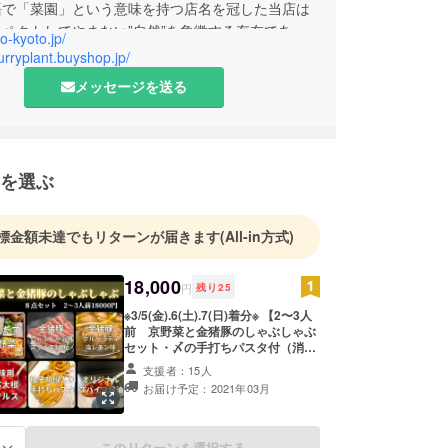
語で「菜園」という意味を持つ店名を冠した当店は
ペクトしてやまない”自然”を象徴する存在であれ
to-kyoto.jp/
curryplant.buyshop.jp/
能性・自然本来の味わいを引き出す調理法を心掛け
メッセージを送る
す。
な四季折々の食材を扱い、お皿の上に自然を宿した
を選ぶ
ごと食すような体験を あなたにお届けできますよ
。
標金額未達でもリターンが届きます
(All-in方式)
18,000
円
残り
25
※3/5(金).6(土).7(日)着分※ 【2〜3人
前 京野菜と金猪豚のしゃぶしゃぶ
セット・〆の手打ちパスタ付（消費
税・送料込） ※ ※ ※ ※ ※ ※ ※ ※ ※ ※ 備
支援者：15人
考欄に必ず「到着希望日」をご記入
お届け予定：2021年03月
ください！！ 3/5,6,7のどこかで選択
可能です。 時間指定がございます場
合は、そちらもご記入くださいま
せ。 ※ ※ ※ ※ ※ ※ ※ ※ ※ ※ 〈セットの
このリターンを選択する
る