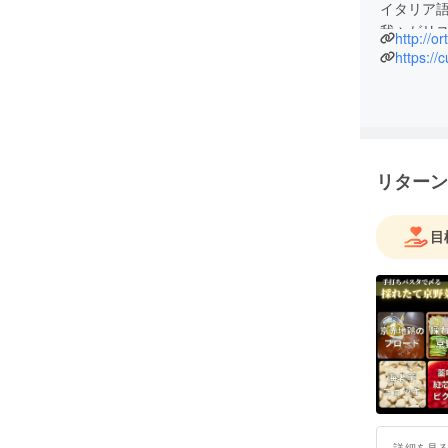
イタリア
我々がリス
http://or
るよう、
https://
食材の可
ておりま
個性豊か
お料理で
リターン
季節を丸
うにーー
目
詳細を見