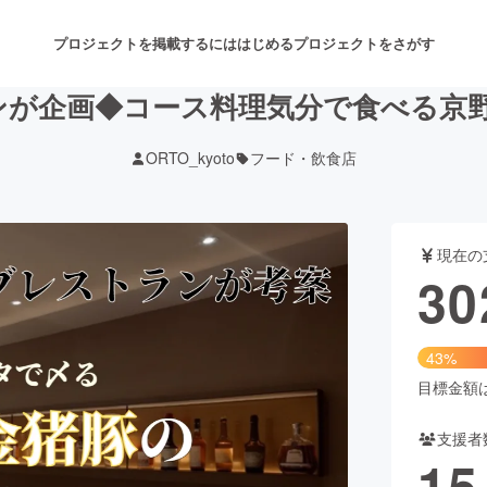
プロジェクトを掲載するには
はじめる
プロジェクトをさがす
ンが企画◆コース料理気分で食べる京
ORTO_kyoto
フード・飲食店
注目のリターン
注目の新着プロジェクト
募集終了が近いプロジェクト
も
現在の
音楽
舞台・パフォーマンス
30
ゲーム・サービス開発
フード・飲食店
43%
書籍・雑誌出版
アニメ・漫画
目標金額は7
支援者
チャレンジ
ビューティー・ヘルスケ
15