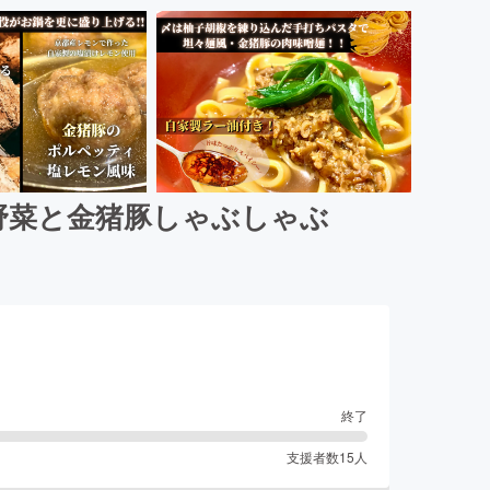
野菜と金猪豚しゃぶしゃぶ
終了
支援者数
15
人