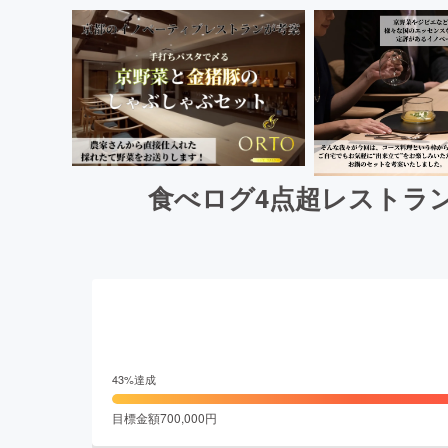
食べログ4点超レストラ
43
%達成
目標金額
700,000
円