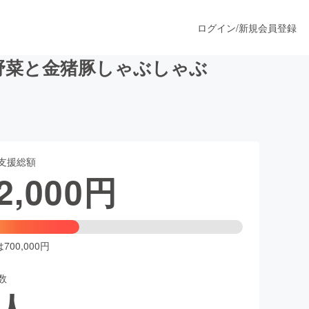
ログイン
/
新規会員登録
野菜と金猪豚しゃぶしゃぶ
うすぐ公開されます
支援総額
プロダクト
2,000
円
ファッション
スポーツ
00,000円
数
ア
ソーシャルグッド
人