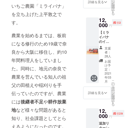
㎏、い
べて日
ン
詳細を見る
ます ※
を
いちご農園「ミライバナ」
ちご
持ちす
選
場所は
択
ジュレ
るた
す
当農園
る
を立ち上げた上平敦之で
200g×3
め、い
「ミラ
12,
個、い
つでも
イバ
す。
残り2
ちご
000
好きな
ナ」で
円
クッ
タイミ
実施と
【ミラ
キー 8
ングで
なりま
農業を始めるまでは、板前
イバナ
枚入
お楽し
す
のイチ
り）】
みいた
になる修行のため19歳で奈
ゴ食べ
ご自宅
だける
支援
尽くし
で手作
良から大阪に移住し、約10
お得な
者：
セット
りジャ
セット
28人
年間料理人をしていまし
（贈答
ムをつ
です。
お届
イチゴ
くって
おひと
け予
た。同時に、地元の奈良で
食べ比
いただ
定：
りで
べ、3種
2021
けるよ
たっぷ
農業を営んでいる知人の祖
年03
食べ比
う、そ
りお楽
こ
月
べ、大
のまま
の
しみい
父の田植えや稲刈りを手
リ
玉イチ
でもお
タ
ただけ
ー
ゴ、
いしい
ン
伝っていたのですが、農業
るのは
詳細を見る
を
ジャ
イチゴ
選
もちろ
択
ム、サ
には
後継者不足
や
耕作放棄
を加工
す
ん、ご
る
イ
用とし
家族や
地
など様々な問題があると
12,
ダー、
て、特
ご友人
残り29
スムー
000
製ジャ
とシェ
円
知り、社会課題としてとら
ジー）
ムレシ
アした
追加リ
】 贈答
ピ付き
り、ギ
えるようになったのです。
ターン