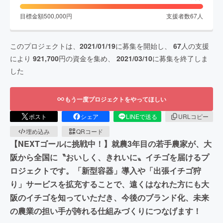
目標金額
500,000
円
支援者数
67
人
このプロジェクトは、
2021/01/19
に募集を開始し、
67
人の支援
により
921,700
円の資金を集め、
2021/03/10
に募集を終了しま
した
もう一度プロジェクトをやってほしい
ポスト
シェア
LINEで送る
URLコピー
埋め込み
QRコード
【NEXTゴールに挑戦中！】就農3年目の若手農家が、大
阪から全国に〝おいしく、きれいに〟イチゴを届けるプ
ロジェクトです。「新型容器」導入や「出張イチゴ狩
り」サービスを拡充することで、遠くはなれた方にも大
阪のイチゴを知っていただき、今後のブランド化、未来
の農業の担い手が誇れる仕組みづくりにつなげます！