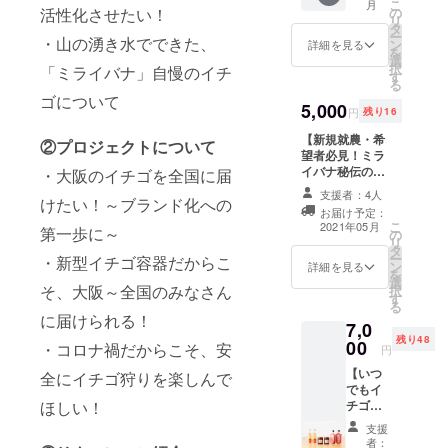
こ
月
楽しむ
でもお
の
活性化させたい！
場合が
リ
体験で
いしい
タ
ありま
ー
は無
・山の湧き水でできた、
イチゴ
ン
す ※送
詳細を見る
を
く、
の可能
選
料・消
択
「ミライバナ」自慢のイチ
「農業
性を引
す
費税込
る
に興味
き出
みの価
ゴについて
のある
5,000
し、ま
格とな
円
残り16
方」向
た違っ
ります
けに、
【新規就農・希
た味わ
※「お礼
②プロジェクトについて
研修生
望者必見！ミラ
いで楽
メー
と同じ
イバナ秘伝の
しんで
ル」も
・大阪のイチゴを全国に届
ように
書】 いちご農家
いただ
お送り
支援者：4人
農作業
けたい！～ブランド化への
は儲かるの
けるよ
させて
お届け予定：
を行い
か！？日々の収
うに
いただ
こ
2021年05月
第一歩に～
ながら
の
穫量や売上、販
と、元
きます
リ
「農業
タ
売方法などのリ
料理人
ー
・新型イチゴ容器だからこ
と
ン
アルレポートを
である
詳細を見る
を
は？」
選
お見せします！
代表の
そ、大阪～全国のみなさん
択
を体験
す
これから農業に
上平が
る
いただ
取り組みたいと
考案の
に届けられる！
7,0
けま
検討している方
「簡単
残り48
00
す。老
や、新規就農者
アレン
・コロナ禍だからこそ、安
円
若男女､
の方々の参考資
ジレシ
【いつ
全にイチゴ狩りを楽しんで
障がい
料としてご活用
ピ」も
でもイ
者の方
いただけたら幸
同封さ
チゴを
ほしい！
など、
いです。一緒に
せてい
満喫
どなた
農業を盛り上げ
ただき
支援
セット
でもご
ましょう！
ます。
者：