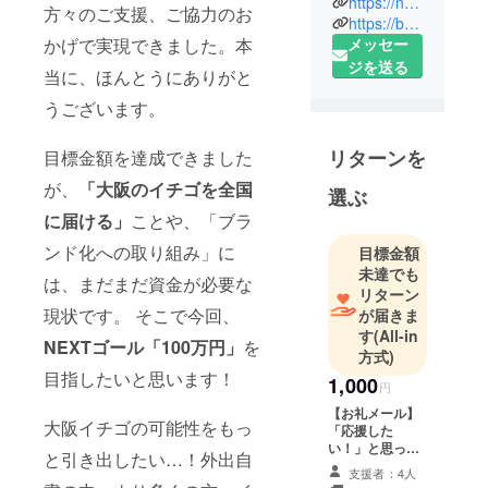
https://note.com/kamiatsu1989
方々のご支援、ご協力のお
生年月日：
https://bbq-big.com/
1989/9/21
メッセー
かげで実現できました。本
ジを送る
当に、ほんとうにありがと
〈プロ
うございます。
フィール〉
19歳 大阪
リターンを
目標金額を達成できました
で板前修業
の為、約10
が、
「大阪のイチゴを全国
選ぶ
年間飲食業
に届ける」
ことや、「ブラ
界に身をお
ンド化への取り組み」に
目標金額
く。
未達でも
29歳 友人
は、まだまだ資金が必要な
リターン
が起業した
現状です。 そこで今回、
が届きま
会社「株式
す
(All-in
NEXTゴール「100万円」
を
会社スタン
方式)
目指したいと思います！
ドケイ」で
1,000
円
BBQ事業な
【お礼メール】
どを行う
大阪イチゴの可能性をもっ
「応援した
い！」と思って
29歳 会社
と引き出したい…！外出自
いただけた皆さ
の新規事業
支援者：4人
まへ、クラウド