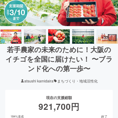
若手農家の未来のために！大阪の
イチゴを全国に届けたい！ 〜ブラ
ンド化への第一歩〜
atsushi kamidaira
まちづくり・地域活性化
現在の支援総額
921,700
円
終了
184
%達成