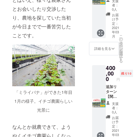
支援
なく設
サービ
国地方
となる
者：
とお会いしたり交渉した
定して
スで
へ！出
場合が
0人
おりま
す。今
張イチ
ありま
お届
り、農地を探していた当初
す
回は関
ゴ狩
す ※発
け予
※「お礼
西限定
り 45
定：
送予定
が今日までで一番苦労した
メー
とさせ
株 出
2021
が4月と
年03
ル」も
ていた
張費用
なりま
ことです。
こ
月
お送り
だきま
込み】
の
す。同
リ
させて
す。リ
関西限
タ
名のリ
ー
いただ
ターン
定とし
ン
ターン
詳細を見る
を
きます
は3月以
てい
選
とお届
択
※詳細は
降を予
た、出
す
け予定
る
コチラ
定して
張イチ
が異な
400
【ミラ
おりま
ゴ狩り
ります
イバナ
すが、
サービ
,00
※送料・
残り10
公式サ
1・２月
スのエ
0
消費税
円
イト／
中の利
リアを
込みの
出張い
用をご
拡大！
追加リ
価格と
ちご狩
希望の
東海、
ターン
「ミライバナ」ができた1年目
なりま
りサー
場合、
中国地
【関
す
1月の様子。イチゴ農園らしい
ビスに
または
方の方
東、九
※「お礼
支援
つい
イチゴ
にもご
州へ！
メー
者：
光景に
て】
の株数
利用い
出張イ
ル」も
0人
https://
をもっ
ただけ
チゴ狩
お送り
お届
strawb
と増や
るプラ
り 75
させて
け予
erry-
した
ンを追
株 出
なんとか就農できて、よう
定：
いただ
delivery
い、関
加しま
張費用
2021
きます
年03
やくイチゴ農園らしくなっ
.com/
西以外
した。
込み】