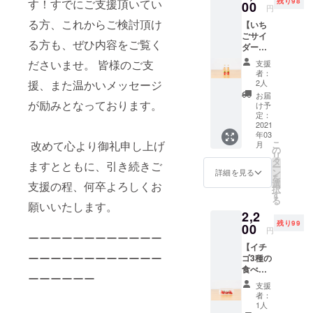
者数約5000
残り98
す！すでにご支援頂いてい
梱包し
00
円
てお届
人
る方、これからご検討頂け
【いち
けしま
31歳 滋賀
ごサイ
す。口
る方も、ぜひ内容をご覧く
県にいちご
ダー
のいっ
（200m
ぱいに
狩りも出来
ださいませ。 皆様のご支
支援
l）×２
広が
者：
る「いちご
本】 農
る、い
2人
援、また温かいメッセージ
家応援
農園ミライ
ちごの
お届
プロ
が励みとなっております。
みずみ
け予
バナ びわ
ジェク
ずしさ
定：
湖ファー
トとし
2021
と甘み
年03
てつく
を贅沢
ム」
こ
改めて心より御礼申し上げ
月
られ
にご堪
の
を
リ
た、大
能くだ
タ
ますとともに、引き続きご
ー
OPENさせ
阪産の
さい ※3
ン
詳細を見る
を
イチゴ
個以上
選
る。
支援の程、何卒よろしくお
択
ででき
のご支
す
32歳 2022
る
たサイ
援で、
願いいたします。
2,2
ダーで
年5月に「自
「ミラ
残り99
す。
00
イバ
己免疫性脳
円
ーーーーーーーーーーーー
「ミラ
ナ」オ
炎」を発症
【イチ
イバ
リジナ
ーーーーーーーーーーーー
ゴ3種の
ナ」の
ルス
し、約1ヶ月
食べ比
イチゴ
テッ
半意識不明
ーーーーーー
べセッ
も提供
カー5枚
支援
ト（あ
の状態に
してお
同封 ※
者：
きひ
り、
送料・
1人
な