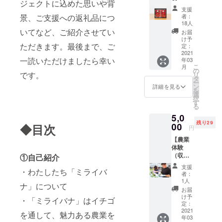
ル」も
ジェクトに込めた思いや背
べセッ
ングに
パッ
お送り
支援
ト（紅
むけて
ケージ
させて
者：
景、ご支援への返礼品につ
ほっ
つくっ
や色合
18人
いただ
ぺ、お
た新商
いてなど、ご紹介させてい
いなど
きます
お届
いCベ
品で
は変更
け予
リー）
ただきます。最後まで、ご
す。お
定：
となる
簡単
2021
届けす
場合が
一読いただけましたら幸い
年03
アレン
る春ご
ありま
こ
月
ジレシ
ろに
の
す ※送
です。
リ
ピ付
ぴった
タ
料・消
ー
き】 ミ
りな、
ン
費税込
詳細を見る
を
ライバ
ひんや
選
みの価
択
ナ自慢
りドリ
す
格とな
る
のイチ
ンクと
ります
5,0
ゴ「紅
してお
※「お礼
残り29
ほっ
00
楽しみ
◆目次
メー
円
ぺ」と
くださ
ル」も
【農業
「おいC
い。 ※
お送り
体験
ベ
写真は
させて
（収穫
リー」
①自己紹介
イメー
いただ
作業＆
をギフ
ジで
きます
支援
・わたしたち「ミライバ
イチゴ
トボッ
す。
者：
１パッ
クスに
パッ
1人
ナ」について
クお土
いれて
ケージ
お届
産）】
お届け
や色合
け予
・「ミライバナ」はイチゴ
イチゴ
しま
定：
いなど
狩りの
2021
す。そ
は変更
を通して、魅力ある農業を
年03
ような
のまま
となる