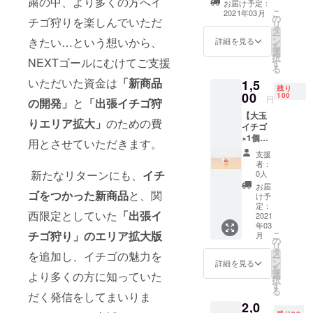
粛の中、より多くの方へイ
お届け予定：
として知
ファンディング
こ
2021年03月
の
内のメッセージ
チゴ狩りを楽しんでいただ
識、経験、
リ
タ
機能にて、ご支
ー
コネのない
ン
きたい…という想いから、
援への感謝の気
詳細を見る
を
状態で「農
選
持ちをこめてお
択
NEXTゴールにむけてご支援
す
礼を送らせて頂
業事業」を
る
きます。
いただいた資金は
「新商品
行い、
1,5
残り
00
100
大阪
円
の開発」
と
「出張イチゴ狩
で新規就農
【大玉
りエリア拡大」
のための費
イチゴ
し「いちご
×1個
用とさせていただきます。
農園ミライ
（紅
支援
バナ 茨木
ほっ
者：
ぺ）】
新たなリターンにも、
イチ
0人
ファーム」
甘みと
お届
の運営を行
酸味の
ゴをつかった新商品
と、関
け予
バラン
う
定：
西限定としていた
「出張イ
スがと
2021
30歳 「い
年03
れた
チゴ狩り」のエリア拡大版
こ
月
ちご農園ミ
「紅
の
リ
ほっ
ライバナ」
タ
を追加し、イチゴの魅力を
ー
ぺ」の
ン
詳細を見る
YouTube
を
大玉
選
より多くの方に知っていた
択
チャンネル
を、新
す
る
型容器
だく発信をしてまいりま
開設、登録
2,0
で個別