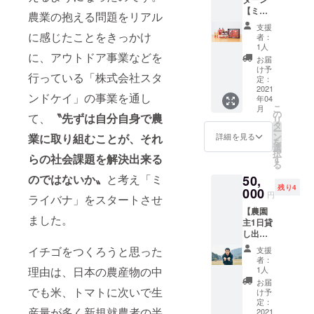
イチゴ
でお送
フトに
【ミラ
食べ比
りしま
もおす
農業の抱える問題をリアル
イバナ
べセッ
す。ま
すめ！
支援
のイチ
トに、
に感じたことをきっかけ
た、ミ
※いちご
者：
ゴ食べ
イチゴ3
ライバ
1人
ジャ
尽くし
に、アウトドア事業などを
種の食
ナ考案
ム、ス
お届
セット
べ比べ
の夏で
け予
ムー
行っている「株式会社スタ
（贈答
セッ
定：
もひん
ジーの
イチゴ
2021
ト、大
やりお
写真は
ンドケイ」の事業を通し
年04
食べ比
玉イチ
いしい
イメー
こ
月
べ、3種
ゴ、い
の
いちご
ジで
て、
〝先ずは自分自身で農
リ
食べ比
ちご
タ
ジュ
す。
ー
べ、大
ジャ
ン
レ、
詳細を見る
業に取り組むことが、それ
パッ
を
玉イチ
ム、サ
選
コー
ケージ
択
ゴ、
らの社会課題を解決出来る
イ
す
ヒーや
や色合
る
ジャ
ダー、
紅茶と
いなど
のではないか〟
と考え「ミ
50,
ム、サ
スムー
よく合
は変更
残り4
イ
000
ジーと
ういち
となる
円
ライバナ」をスタートさせ
ダー、
今回の
ごクッ
場合が
【農園
スムー
リター
キーの
ありま
ました。
主1日貸
ジー）
ンを贅
ギフト
す ※送
し出し
】 好評
沢に詰
セット
料・消
権（何
につき
め込ん
です。
イチゴをつくろうと思った
費税込
支援
でもし
追加し
だフル
※写真は
者：
みの価
ま
まし
コース
1人
理由は、日本の農産物の中
イメー
格とな
す）】
た！贈
のセッ
ジです
お届
ります
「ミラ
でも米、トマトに次いで生
答イチ
トで
け予
※発送予
※「お礼
イバ
ゴ食べ
定：
す。
定が5月
メー
産量が多く新規就農者の半
ナ」代
2021
比べ