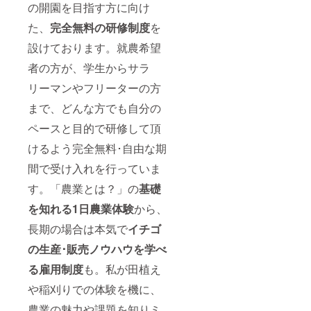
の開園を目指す方に向け
た、
完全無料の研修制度
を
設けております。就農希望
者の方が、学生からサラ
リーマンやフリーターの方
まで、どんな方でも自分の
ペースと目的で研修して頂
けるよう完全無料･自由な期
間で受け入れを行っていま
す。「農業とは？」の
基礎
を知れる1日農業体験
から、
長期の場合は本気で
イチゴ
の生産･販売ノウハウを学べ
る雇用制度
も。私が田植え
や稲刈りでの体験を機に、
農業の魅力や課題を知りミ