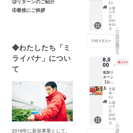
③リターンのご紹介
（ジャ
参加い
2人
※「お礼メール」
※送料・
ム、サ
ただけ
もお送りさせて
消費税
お届
④最後にご挨拶
イ
る作業
け予
いただきます
込みの
ダー、
定：
となっ
※2020年1月〜5
価格と
スムー
2021
ていま
月のレポートと
なりま
年03
ジー
す。お
なります。お送
す
こ
月
各２個
の
土産と
りは5月を予定し
※「お礼
リ
ず
タ
して、
ています ※この
メー
ー
つ）】
ン
イチゴ1
詳細を見る
レポートはいち
ル」も
を
「ミラ
◆わたしたち「ミ
選
パック
ごに興味のある
お送り
択
イバ
す
お渡し
方が、ご自身が
させて
る
ナ」の
させて
行っている取り
いただ
ライバナ」につい
8,0
イチゴ
いただ
組みの参考にし
きます
残り30
をつ
00
きま
て頂く為に作成
円
て
かっ
す！
しているもので
追加リ
た、サ
※「お礼
す。著作権者の
ターン
イ
メー
許可なく、この
【おう
ダー、
ル」も
レポートの全部
ちで手
ジャ
お送り
又は一部を複
支援
作り
ム、ス
させて
者：
製、転載、流
ジャム
ムー
0人
いただ
用、転売等する
セット
ジーを
きます
お届
といった悪用は
（クッ
それぞ
け予
※日時は
お控えください
キー、
れ2つず
定：
メール
いちご
2021
つお届
にてご
年05
ジュレ
け。生
相談さ
こ
月
付） イ
のイチ
の
せてい
リ
チゴ1.2
ゴに比
2018年に新規事業として、
タ
ただき
ー