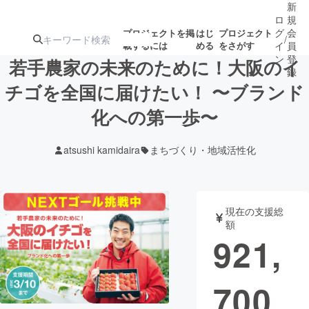
新
ロ
規
グ
会
プロジェクトを掲
はじ
プロジェクト
/
載するには
める
をさがす
イ
員
ン
登
若手農家の未来のために！大阪のイ
録
チゴを全国に届けたい！ 〜ブランド
化への第一歩〜
人気のプロ
注目のリ
注目の新着プロ
募集終了が近いプ
もうすぐ公開
ジェクト
ターン
ジェクト
ロジェクト
されます
atsushi kamidaira
まちづくり・地域活性化
アート・写真
音楽
現在の支援総
テクノロジー・ガジェット
ゲーム・サ
額
921,
映像・映画
書籍・雑誌
700
ビジネス・起業
チャレンジ