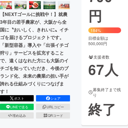
円
まちづくり・地域活性化
【NEXTゴールに挑戦中！】就農
3年目の若手農家が、大阪から全
CAMPFIRE for Social Good
CAMPFIRE Creation
国に〝おいしく、きれいに〟イチ
184%
CAMPFIREふるさと納税
machi-ya
コミュニティ
ゴを届けるプロジェクトです。
目標金額は
500,000円
「新型容器」導入や「出張イチゴ
狩り」サービスを拡充すること
支援者数
で、遠くはなれた方にも大阪のイ
67
人
チゴを知っていただき、今後のブ
ランド化、未来の農業の担い手が
誇れる仕組みづくりにつなげま
募集終了まで残
す！
り
ポスト
シェア
終了
LINEで送る
URLコピー
埋め込み
QRコード