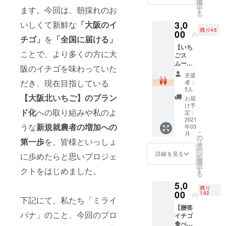
れぞれ
選
BBQ
択
に、元
に個性
ます。今回は、朝採れのお
す
る
事業や飲食
料理人
のある
3,0
いしくて新鮮な
「大阪のイ
の農園
味わい
事業を行う
残り45
主がこ
00
を、ぜ
円
チゴ」
を
「全国に届ける」
だわっ
ひ感じ
【いち
てつ
てみて
ことで、より多くの方に大
ごス
くった
くださ
ムー
ジャム
い。 ※3
阪のイチゴを味わっていた
ジー
です。
個以上
支援
（200
ミライ
のご支
だき、現在目指している
者：
ｇ）×２
バナの
援で、
5人
本】 ロ
イチゴ
【大阪北いちご】のブラン
「ミラ
お届
スを防
を、パ
イバ
け予
ド化
への取り組みや私のよ
ぐため
ンやサ
定：
ナ」オ
に、出
2021
ラダ、
リジナ
うな
新規就農者の増加への
年03
荷でき
スイー
ルス
こ
月
なかっ
ツなど
の
テッ
第一歩
を、皆様といっしょ
リ
たイチ
といっ
タ
カー5枚
ー
ゴをふ
しょに
ン
同封 ※
詳細を見る
に歩めたらと思いプロジェ
を
んだん
ぜひ味
選
送料・
択
につ
わって
す
クトをはじめました。
消費税
る
かった
みてく
込みの
5,0
スムー
ださ
価格と
残り
ジー。
00
い。 ※
182
なりま
円
下記にて、私たち「ミライ
今回の
写真は
す
【贈答
クラウ
イメー
※「お礼
バナ」のこと、今回のプロ
イチゴ
ドファ
ジで
メー
食べ比
ンディ
す。