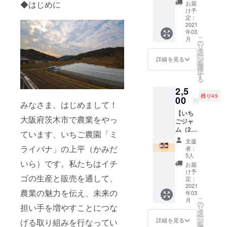
め、お
すっき
消費税
◆はじめに
お届
る。
いCベ
りと甘
込みの
け予
リー、
い爽や
定：
そこからリ
価格と
紅ほっ
2021
かな味
なりま
ハビリを行
年03
ぺ 各1
わいの
す
こ
月
い、約3ヶ月
個ず
サイ
の
※「お礼
リ
つ）】
ダーで
タ
メー
の入院生活
ー
「ミラ
す。 ※
ン
ル」も
詳細を見る
を終え、無
を
イバ
送料・
選
お送り
択
ナ」で
事復活す
消費税
す
させて
る
育てて
込みの
いただ
る。
2,5
いる3種
価格と
きます
32歳 退院
残り45
類のい
00
なりま
円
みなさま、はじめまして！
ちごを
す
してから激
【いち
食べ比
※「お礼
大阪府茨木市で農業をやっ
太りし、92
ごジャ
べでき
メー
ム（260
㎏まで体重
るセッ
ル」も
ています、いちご農園「ミ
ｇ）×２
トで
お送り
増加、約3ヶ
支援
本】 出
す。日
させて
ライバナ」の上平（かみだ
者：
月で-22㎏の
荷する
頃はな
いただ
5人
には少
いら）です。私たちはイチ
かなか
減量に成功
きます
お届
し傷が
気づけ
け予
33歳 2023
ゴの生産と販売を通して、
ついて
ないよ
定：
年8月に「株
しまっ
2021
うな、
農業の魅力を伝え、未来の
年03
たイチ
ささい
式会社
こ
月
ゴたち
な見た
の
担い手を増やすことにつな
TobeRebo」
リ
のロス
目の違
タ
ー
を防ぐ
起業
いやそ
ン
詳細を見る
げる取り組みを行なってい
を
ため