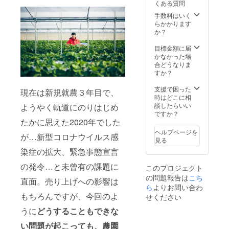
くある質問
【ミラ
ちご狩
お送り
イバナ
りサー
させて
手数料はいく
公式サ
ビスに
いただ
らかかります
イト／
つい
きます
か？
出張い
て】
※関東、
ちご狩
https://
九州地
目標金額に届
りサー
strawb
域まで
かなかった場
ビスに
erry-
の出張
合どうなりま
つい
delivery
費を含
すか？
て】
.com/
みます
https://
※詳細は
支援で困った
現在は新規就農３年目で、
strawb
コチラ
時はどこに相
erry-
【ミラ
談したらいい
ようやく軌道にのりはじめ
delivery
イバナ
ですか？
.com/閉
公式サ
たかに思えた2020年でした
じる
イト／
ヘルプページを
が…新型コロナウイルス感
出張い
見る
ちご狩
染症の拡大、緊急事態宣言
りサー
ビスに
の発令…と未曾有の課題に
このプロジェクト
つい
の問題報告は
こち
て】
直面。売り上げへの影響は
https://
ら
よりお問い合わ
strawb
もちろんですが、今回のよ
せください
erry-
うに
どうすることもできな
delivery
.com/
い問題が起こっても、農園