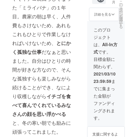
こ
月
の場所
出張イ
出張イ
の
リ
た「ミライバナ」の１年
でも
チゴ狩
チゴ狩
タ
ー
やって
り専用
りサー
ン
詳細を見る
目。農家の朝は早く、人件
を
みた
の棚で
ビスの
選
択
い！な
自由に
エリア
す
費もさけないため、あれも
る
どのご
レイア
を拡
このプロ
相談も
ウトし
大！関
これもひとりで作業しなけ
ジェクト
受け付
ます！
東、九
ればいけないため、
とにか
けてお
※「お礼
州地方
は、
All-In方
ります
メー
の方に
く孤独な仕事
だなぁと思い
式
です。
ので、
ル」も
もご利
サイト
お送り
用いた
目標金額に
ました。自分はひとりの時
より気
させて
だける
関わらず、
軽にご
いただ
プラン
間が好きな方なので、そん
相談・
きます
を追加
2021/03/10
お見積
※東海、
しまし
な孤独すらも楽しみながら
23:59:59
ま
もりく
中国地
た。出
ださ
方まで
張イチ
続けることができ、なによ
でに集まっ
い。
の出張
ゴ狩り
た金額が
り収穫しながら
イチゴを食
※「お礼
費を含
専用の
メー
みます
棚で自
ファンディ
べて喜んでくれているみな
ル」も
※詳細は
由にレ
ングされま
お送り
コチラ
イアウ
さんの顔を思い浮かべる
させて
【ミラ
トしま
す。
いただ
イバナ
す！
と、冬の寒い朝でも励みに
きます
公式サ
※「お礼
※詳細は
イト／
メー
頑張ってこれました。
支援に関するよ
コチラ
出張い
ル」も