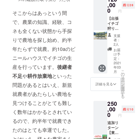
いなど
て、イ
,00
などな
ナ」の
は変更
残り28
チゴ狩
ど・・
0
魅力を
となる
円
そこからはあっという間
りを体
・、で
これで
場合が
験して
【出張
きる限
もかと
ありま
で、農業の知識、経験、コ
いただ
イチゴ
り、な
詰め込
す ※送
ける大
狩り体
んでも
んでお
料・消
ネも全くない状態から手探
好評の
験 30
貢献さ
届けす
費税込
支援
サービ
株（約
せてい
りで農地を探し始め、約半
るの
みの価
者：
スを、
80〜90
ただき
で、
2人
格とな
もっと
粒前
年たらずで就農。約10aのビ
ます！
たっぷ
ります
お届
気軽に
後）出
※公序良
りとご
け予
※「お礼
ニールハウスでイチゴの生
ご利用
張費用
俗に反
定：
堪能く
メー
いただ
込み】※
2021
する内
ださ
ル」も
産を行っています。
後継者
年03
ける
関西限
容、法
い。 ※
お送り
こ
月
リーズ
定 商業
令に違
の
いちご
させて
不足
や
耕作放棄地
といった
リ
ナブル
施設や
反する
タ
ジャ
いただ
ー
なプラ
学校、
内容な
ン
ム、ス
問題があるとはいえ、新規
詳細を見る
きます
を
ンで
高齢者
どはお
選
ムー
択
す。
施設な
就農者があたらしい農地を
受けで
す
ジーの
る
※120,00
どへ出
きませ
写真は
見つけることがとても難し
250
0円の
張し
ん
イメー
「出張
て、イ
,00
※「お礼
ジで
残り10
く数年はかかるとされてい
イチゴ
チゴ狩
メー
0
す。
円
狩り」
りを体
ル」も
パッ
るので、約半年で就農でき
プラン
験して
追加リ
お送り
ケージ
に比べ
いただ
ターン
させて
や色合
たのはとても幸運でした。
て、株
ける大
【東
いただ
いなど
数を少
好評の
海、中
きます
とはいえ、様々な農家さん
は変更