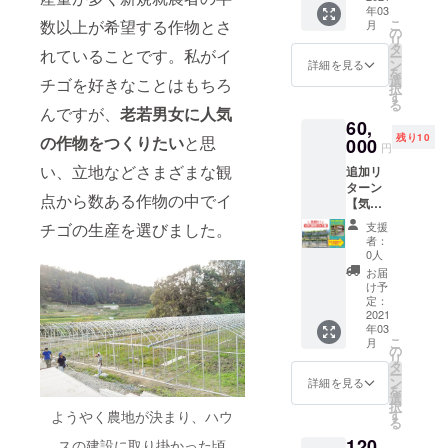
「ミラ
となり
ル」も
年03
表・上
セット
イバ
ます ※
お送り
こ
数以上が希望する作物とさ
月
平が1日
に、イ
の
ナ」の
送料・
させて
リ
なんで
チゴ3種
タ
魅力を
消費税
いただ
れていることです。私がイ
ー
もお手
の食べ
ン
これで
詳細を見る
込みの
きます
を
伝いさ
比べ
選
もかと
チゴを好きなことはもちろ
価格と
択
せてい
セッ
す
詰め込
なりま
る
ただき
ト、大
んですが、
老若男女に人気
んでお
す
60,
ます！
玉イチ
届けす
※「お礼
残り10
の作物をつくりたい
と思
新規就
000
ゴ、い
るの
メー
円
農者と
ちご
で、
ル」も
い、立地などさまざまな観
追加リ
して講
ジャ
たっぷ
お送り
ターン
演に登
ム、サ
りとご
させて
点から数ある作物の中でイ
【気軽
壇、農
イ
堪能く
いただ
にイチ
作業の
ダー、
ださ
きます
支援
チゴの生産を選びました。
ゴ狩り
お手伝
スムー
い。 ※
者：
パッ
い、元
ジーと
0人
いちご
ク 20
板前の
今回の
ジャ
お届
株 出
経験を
リター
け予
ム、ス
張費用
しかし
定：
ンを贅
ムー
込み 】
2021
た料理
沢に詰
ジーの
年03
※関西限
やレシ
め込ん
写真は
こ
月
定 商業
ピ開
の
だフル
イメー
リ
施設や
発、野
タ
コース
ジで
ー
学校、
球部出
ン
のセッ
詳細を見る
す。
を
高齢者
身なの
選
トで
パッ
択
施設な
で草野
す
す。
ようやく農地が決まり、ハウ
ケージ
る
どへ出
球の
「ミラ
や色合
120
張し
スの建設に取り掛かった頃
助っ人
イバ