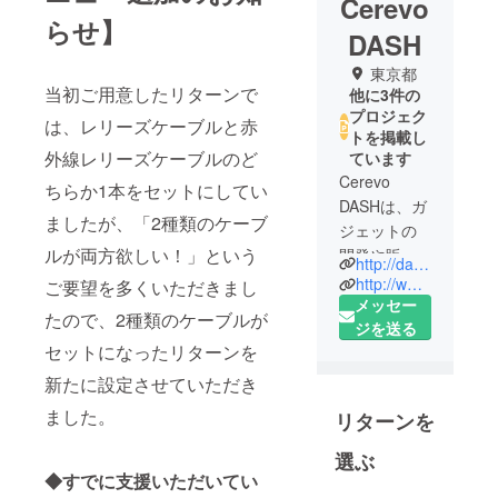
Cerevo
らせ】
DASH
東京都
当初ご用意したリターンで
他に3件の
プロジェク
は、レリーズケーブルと赤
トを掲載し
外線レリーズケーブルのど
ています
Cerevo
ちらか1本をセットにしてい
DASHは、ガ
ましたが、「2種類のケーブ
ジェットの
ルが両方欲しい！」という
開発や販売
http://dash.cerevo.com/
に必要な費
http://www.cerevo.com/
ご要望を多くいただきまし
用を、その
メッセー
たので、2種類のケーブルが
ガジェット
ジを送る
セットになったリターンを
を「ほし
い！」と思
新たに設定させていただき
う複数の個
ました。
リターンを
人（以下
「支援
選ぶ
者」）から
◆すでに支援いただいてい