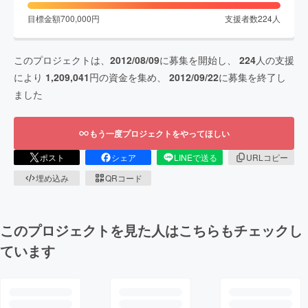
目標金額
700,000
円
支援者数
224
人
このプロジェクトは、
2012/08/09
に募集を開始し、
224
人の支援
により
1,209,041
円の資金を集め、
2012/09/22
に募集を終了し
ました
もう一度プロジェクトをやってほしい
ポスト
シェア
LINEで送る
URLコピー
埋め込み
QRコード
このプロジェクトを見た人はこちらもチェックし
ています