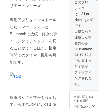
ステッカー2枚を
このプロ
リモートレリーズ
お送りします
ジェクト
（接続用ケーブ
ルはレリーズ
は、All-or-
ケーブルまたは
専用アプリをインストール
Nothing方式
赤外線レリーズ
ケーブルをお選
です。
したスマートフォンと
びいただけま
目標金額を
す）
Bluetoothで接続、好きなタ
達成した場
イミングでシャッターを切
合にのみ、
ることができるほか、指定
2012/09/22
時間でのタイマー撮影も可
23:59:59
ま
でに集まっ
能です。
た金額が
ファンディ
ングされま
す。
撮影者がタイマーを設定し
支援に関するよ
くある質問
てから集合場所にかけよる
手数料はいく