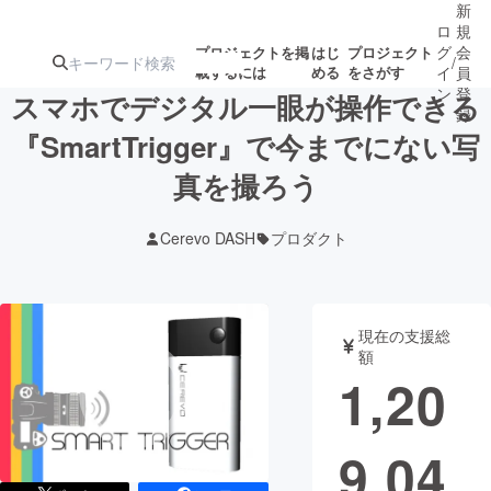
新
ロ
規
グ
会
プロジェクトを掲
はじ
プロジェクト
/
載するには
める
をさがす
イ
員
ン
登
スマホでデジタル一眼が操作できる
録
『SmartTrigger』で今までにない写
真を撮ろう
人気のプロ
注目のリ
注目の新着プロ
募集終了が近いプ
もうすぐ公開
ジェクト
ターン
ジェクト
ロジェクト
されます
Cerevo DASH
プロダクト
アート・写真
音楽
現在の支援総
テクノロジー・ガジェット
ゲーム・サ
額
1,20
映像・映画
書籍・雑誌
9,04
ビジネス・起業
チャレンジ