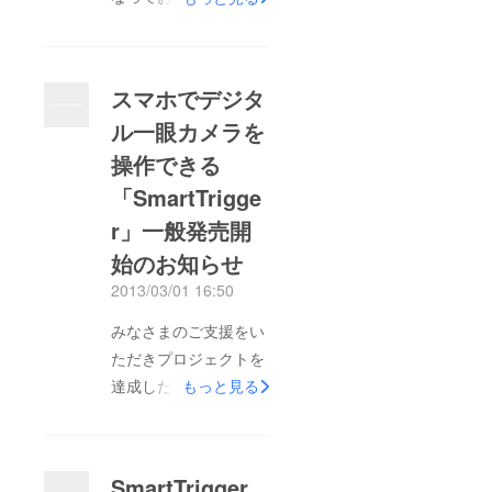
しければこちらもあわ
せてご覧ください。 2
月26日より発売を開始
スマホでデジタ
したSmartTrigger、お
ル一眼カメラを
かげさまで発売日より
操作できる
ご好評いただき、たく
さんのご注文をいただ
「SmartTrigge
いております。また、
r」一般発売開
一部ケーブルで品切れ
始のお知らせ
となっており、ご迷惑
2013/03/01 16:50
おかけしております。
ケーブルについては順
みなさまのご支援をい
次入荷してまいります
ただきプロジェクトを
のでいましばらくお待
達成したSmartTrigger
もっと見る
ちください。
は、先日ご報告させて
SmartTrigger - Cerevo
いただいた通り約5ヶ
http://st.cerevo.com/ja
月の開発・量産準備期
SmartTrigger
/ なお、対応ケーブル