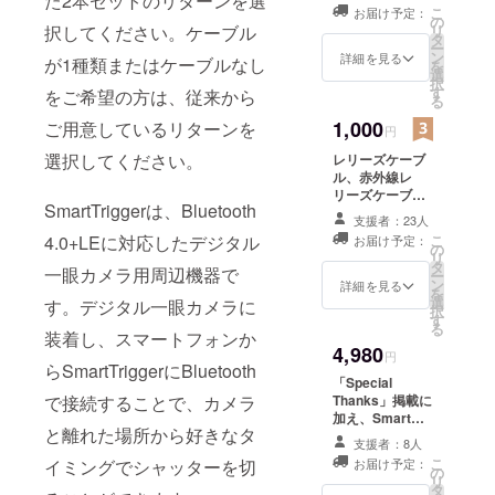
た2本セットのリターンを選
テッカー、
こ
お届け予定：
Cerevo DASH
の
択してください。ケーブル
リ
オフィシャルス
タ
ー
テッカーをセッ
ン
詳細を見る
が1種類またはケーブルなし
を
トにしてお送り
選
択
します
す
をご希望の方は、従来から
る
1,000
ご用意しているリターンを
円
選択してください。
レリーズケーブ
ル、赤外線レ
リーズケーブル
SmartTriggerは、Bluetooth
のどちらか1本を
支援者：23人
お送りします
4.0+LEに対応したデジタル
こ
お届け予定：
（ケーブルな
の
リ
し、またはケー
タ
一眼カメラ用周辺機器で
ー
ブル1本付属のリ
ン
詳細を見る
を
ターンですでに
選
す。デジタル一眼カメラに
択
支援いただいた
す
る
装着し、スマートフォンか
方向けのリター
4,980
ンです）
円
らSmartTriggerにBluetooth
「Special
で接続することで、カメラ
Thanks」掲載に
加え、Smart
と離れた場所から好きなタ
Trigger本体と
支援者：8人
Cerevo DASH
こ
イミングでシャッターを切
お届け予定：
ステッカー2枚を
の
リ
お送りします
タ