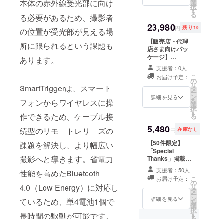
本体の赤外線受光部に向け
します（接続用
選
択
ケーブルはレ
す
る
る必要があるため、撮影者
リーズケーブル
と赤外線レリー
23,980
円
残り10
の位置が受光部が見える場
ズケーブルの2種
類をセットでお
【販売店・代理
所に限られるという課題も
送りします）
店さま向けパッ
ケージ】
あります。
「Special
支援者：0人
Thanks」掲載に
こ
お届け予定：
加え、Smart
の
リ
SmartTriggerは、スマート
Triggerとカメラ
タ
ー
接続ケーブルを5
ン
詳細を見る
を
フォンからワイヤレスに操
セット、Cerevo
選
択
DASHステッ
す
作できるため、ケーブル接
る
カー10枚をお送
りします
5,480
続型のリモートレリーズの
円
在庫なし
【50件限定】
課題を解決し、より幅広い
「Special
撮影へと導きます。省電力
Thanks」掲載に
加え、早期支援
支援者：50人
性能を高めたBluetooth
向けリターンと
こ
お届け予定：
して、Smart
の
4.0（Low Energy）に対応し
リ
Trigger1台とデ
タ
ー
ジタルカメラ接
ン
詳細を見る
ているため、単4電池1個で
を
続ケーブル、
選
択
Cerevo DASH
す
長時間の駆動が可能です。
る