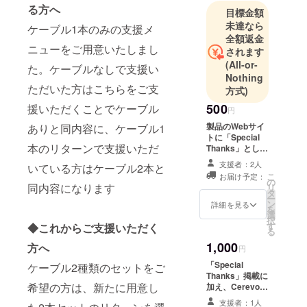
集め、株式
る方へ
目標金額
会社Cerevo
未達なら
ケーブル1本のみの支援メ
が持つ製
全額返金
造・販売・
ニューをご用意いたしまし
されます
サポートの
(All-or-
た。ケーブルなしで支援い
ノウハウを
Nothing
ただいた方はこちらをご支
方式)
合わせるこ
とで夢のガ
500
援いただくことでケーブル
円
ジェットを
製品のWebサイ
ありと同内容に、ケーブル1
世に出すこ
トに「Special
本のリターンで支援いただ
Thanks」として
とができる
お名前を掲載い
支援者：2人
インター
いている方はケーブル2本と
たします
こ
お届け予定：
ネット上の
の
同内容になります
リ
タ
プラット
ー
ン
詳細を見る
を
フォームで
選
択
す
◆これからご支援いただく
す。
る
1,000
方へ
円
「Special
ケーブル2種類のセットをご
Thanks」掲載に
希望の方は、新たに用意し
加え、Cerevoオ
フィシャルス
支援者：1人