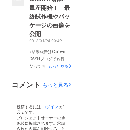
間を経て量産を開始、
量産開始！ 最
については、多くの要
さらに2013年2月26日
望をいただいておりま
終試作機やパッ
より一般発売を開始し
したオリンパスのデジ
ました。 SmartTrigger
ケージの画像を
タル一眼カメラ「PEN
– Cerevo
公開
シリーズ」や「OM-
http://st.cerevo.com/ja
2013/01/24 20:42
D」に対応した「オリ
/ SmartTriggerの製品
ンパスマルチUSBタイ
※活動報告はCerevo
化は、製品に魅力を感
プ」をラインアップに
DASHブログでも行
じてご支援いただいた
追加いたしました。
なっております。よろ
方々のおかげです。こ
もっと見る
対応機種はオリンパス
しければこちらもあわ
の場を借りて御礼申し
製リモートケーブル
せてご覧ください。
上げます。 Cerevo
コメント
もっと見る
「RM-UC1」に対応し
2012/08/22にCerevo
DASHにてプロジェク
たカメラとなります。
DASH上にてご支援の
トをご支援いただいた
対応機種の詳細や購入
募集を終了した、スマ
方には、順次
投稿するには
ログイン
が
は下記URLよりお願い
ホでデジタル一眼が操
SmartTriggerをお送り
必要です。
いたします。 オリン
作できる
させていただいており
プロジェクトオーナーの承
パスマルチUSBタイプ
認後に掲載されます。承認
『SmartTrigger』は、
ます。お手元に届くま
された内容を削除すること
（SmartTrigger本体