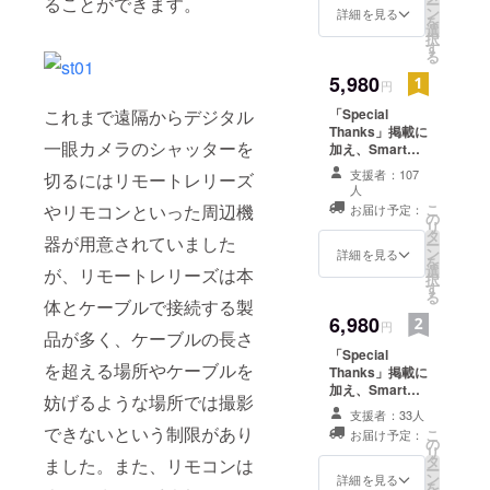
ることができます。
ー
（レリーズケー
ン
詳細を見る
を
ブルは付属しま
選
択
せん。別途ご用
す
る
意いただく必要
5,980
があります）
円
これまで遠隔からデジタル
「Special
Thanks」掲載に
一眼カメラのシャッターを
加え、Smart
Trigger1台とカ
支援者：107
切るにはリモートレリーズ
メラ接続ケーブ
人
ル、Cerevo
やリモコンといった周辺機
こ
お届け予定：
の
DASHステッ
リ
タ
カー2枚をお送り
器が用意されていました
ー
ン
します（早期支
詳細を見る
を
選
援向けリターン
が、リモートレリーズは本
択
す
と内容は同一で
る
体とケーブルで接続する製
す）
6,980
円
品が多く、ケーブルの長さ
「Special
を超える場所やケーブルを
Thanks」掲載に
加え、Smart
妨げるような場所では撮影
Trigger1台とカ
支援者：33人
メラ接続ケーブ
できないという制限があり
こ
お届け予定：
ル2本、Cerevo
の
リ
DASHステッ
タ
ました。また、リモコンは
ー
カー2枚をお送り
ン
詳細を見る
を