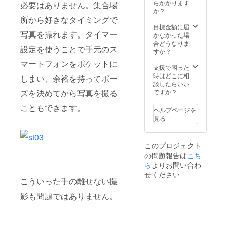
らかかります
必要はありません。集合場
か？
所から好きなタイミングで
目標金額に届
写真を撮れます。タイマー
かなかった場
合どうなりま
設定を使うことで手元のス
すか？
マートフォンをポケットに
支援で困った
時はどこに相
しまい、余裕を持ってポー
談したらいい
ズを決めてから写真を撮る
ですか？
こともできます。
ヘルプページを
見る
このプロジェクト
の問題報告は
こち
ら
よりお問い合わ
せください
こういった手の離せない撮
影も問題ではありません。