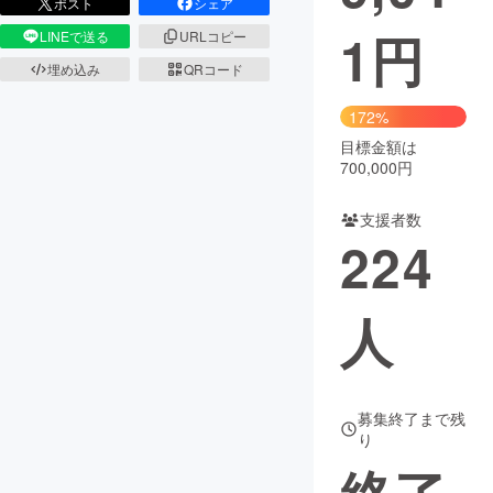
ポスト
シェア
1
円
LINEで送る
URLコピー
まちづくり・地域活性化
埋め込み
QRコード
CAMPFIRE for Social Good
CAMPFIRE Creation
172%
CAMPFIREふるさと納税
machi-ya
コミュニティ
目標金額は
700,000円
支援者数
224
人
募集終了まで残
り