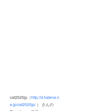
cat2525jp（
http://d.hatena.n
e.jp/cat2525jp/
） さんの