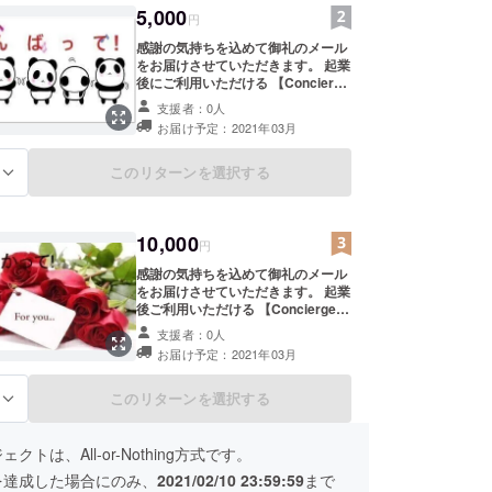
5,000
円
感謝の気持ちを込めて御礼のメール
をお届けさせていただきます。 起業
後にご利用いただける 【Concierge
Secretary】 5時間分を提供（クー
支援者：0人
ポンコードをご連絡予定。有効期
お届け予定：2021年03月
限：2021年3月15日～2021年4月14
日））させていただきます。 ぜひハ
イクオリティなセクレタリーサービ
このリターンを選択する
る
スをお試しくださいませ。
10,000
円
感謝の気持ちを込めて御礼のメール
をお届けさせていただきます。 起業
後ご利用いただける 【Concierge
Secretary]】10時間分を提供（クー
支援者：0人
ポンコードをご連絡予定。有効期
お届け予定：2021年03月
限：2021年3月15日～2021年4月14
日）させていただきます。 ぜひハイ
クオリティなセクレタリーサービス
このリターンを選択する
る
をお試しくださいませ。
クトは、All-or-Nothing方式です。
を達成した場合にのみ、
2021/02/10 23:59:59
まで