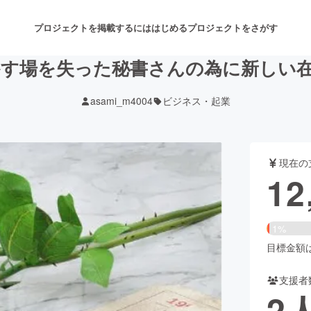
プロジェクトを掲載するには
はじめる
プロジェクトをさがす
す場を失った秘書さんの為に新しい
asami_m4004
ビジネス・起業
注目のリターン
注目の新着プロジェクト
募集終了が近いプロジェクト
も
現在の
音楽
舞台・パフォーマンス
12
ゲーム・サービス開発
フード・飲食店
1%
書籍・雑誌出版
アニメ・漫画
目標金額は7
支援者
チャレンジ
ビューティー・ヘルスケ
2