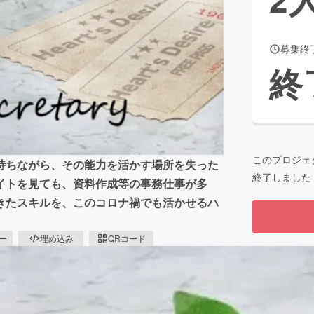
募集終
CAMPFIRE for Social Good
CAMPFIRE Creation
終
CAMPFIREふるさと納税
machi-ya
コミュニティ
このプロジェ
持ちながら、その能力を活かす場所を失った
終了しました
イトを見ても、資料作成等の事務仕事が多
きたスキルを、このコロナ禍でも活かせるハ
ピー
埋め込み
QRコード