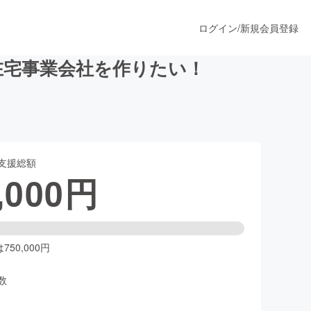
ログイン
/
新規会員登録
在宅事業会社を作りたい！
うすぐ公開されます
支援総額
プロダクト
,000
円
ファッション
スポーツ
50,000円
数
ア
ソーシャルグッド
人