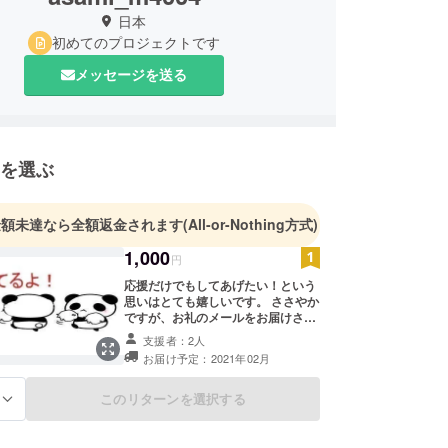
日本
初めてのプロジェクトです
メッセージを送る
を選ぶ
金額未達なら全額返金されます
(All-or-Nothing方式)
1,000
円
応援だけでもしてあげたい！という
思いはとても嬉しいです。 ささやか
ですが、お礼のメールをお届けさせ
ていただきます。
支援者：2人
お届け予定：2021年02月
このリターンを選択する
る