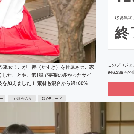
募集終
終
このプロジェ
でゆる巫女！』が、襷（たすき）を付属させ、家
946,336
円の
くしたことや、第1弾で要望の多かったサイ
を加えました！ 素材も混合から綿100%
ピー
埋め込み
QRコード