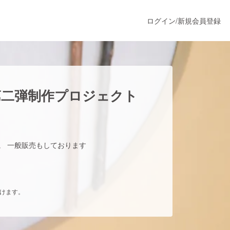
ログイン
/
新規会員登録
うすぐ公開されます
第二弾制作プロジェクト
プロダクト
た。 一般販売もしております
ファッション
スポーツ
だけます。
ア
ソーシャルグッド