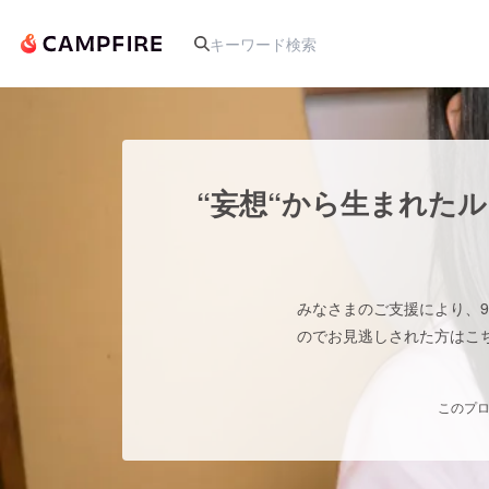
人気のプロジェクト
“妄想“から生まれた
アート・写真
みなさまのご支援により、9
テクノロジー・ガジェット
のでお見逃しされた方はこ
映像・映画
このプロ
ビジネス・起業