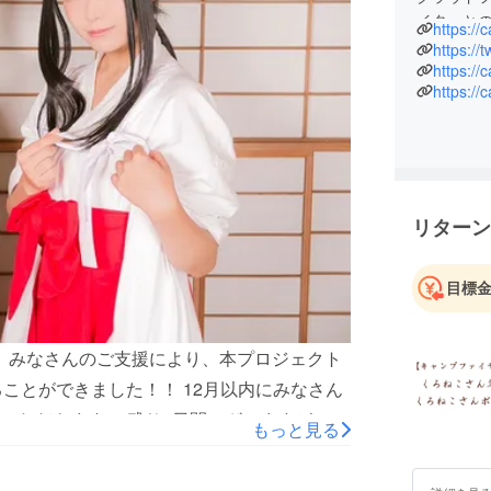
イターと
https://
行ってま
https://
https://
https://c
◾️営業日
営業時間：平
※お問い合
す。
※ ご質問
リターン
◾️ プラ
お問い合
て管理さ
目標
。 みなさんのご支援により、本プロジェクト
ることができました！！ 12月以内にみなさん
いただきます。 残り2日間ございますが、最
もっと見る
どうぞ宜しくお願い致します。