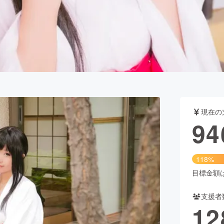
CAMPFIRE for Social Good
CAMPFIRE Creation
CAMPFIREふるさと納税
machi-ya
コミュニティ
現在の
94
118%
目標金額は8
支援者
12