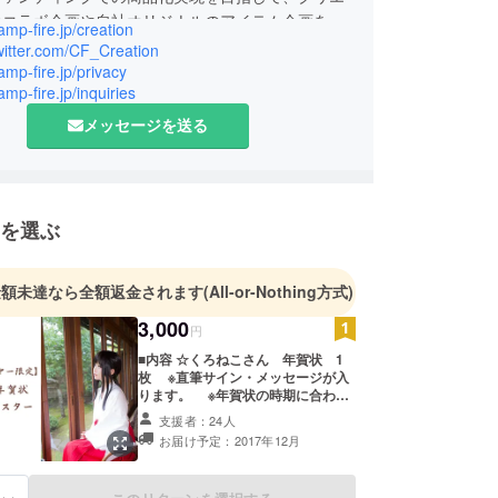
のコラボ企画や自社オリジナルのアイテム企画を
camp-fire.jp/creation
す。
twitter.com/CF_Creation
camp-fire.jp/privacy
amp-fire.jp/inquiries
のご案内
日 10:00〜18:00 (土日祝、年末年始除く)
メッセージを送る
わせから3営業日以内にご返信させていただきま
によってはお応えできかねる場合もございます。
を選ぶ
イバシーポリシー
わせ内容に関しては、プライバシーポリシーに準じ
せていただきます。
金額未達なら全額返金されます
(All-or-Nothing方式)
3,000
円
■内容 ☆くろねこさん 年賀状 1
枚 ※直筆サイン・メッセージが入
ります。 ※年賀状の時期に合わせ
て、ポスターと別途で郵送致しま
支援者：24人
す。 ※ご支援の際にニックネーム
お届け予定：2017年12月
をメッセージにてお願い致します。
※プロジェクトでは未公開の画像
にて年賀状をお届け致します。 ☆く