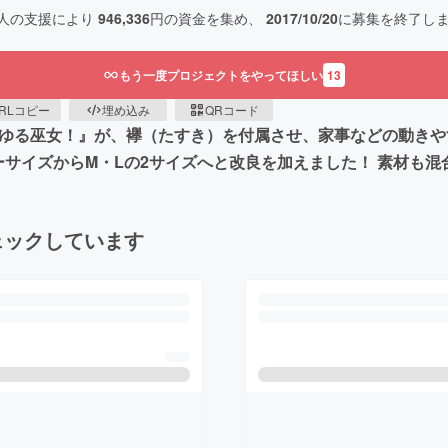
人の支援により
946,336
円の資金を集め、
2017/10/20
に募集を終了し
もう一度プロジェクトをやってほしい
13
RLコピー
埋め込み
QRコード
おうちでゆる巫女！』が、襷（たすき）を付属させ、家事などの動
サイズからM・Lの2サイズへと改良を加えました！ 素材も混合
ェックしています