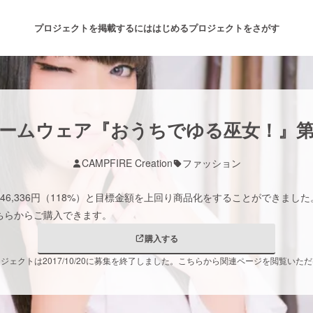
プロジェクトを掲載するには
はじめる
プロジェクトをさがす
注目のリターン
注目の新着プロジェクト
募集終了が近いプロジェクト
も
ルームウェア『おうちでゆる巫女！』
CAMPFIRE Creation
ファッション
音楽
舞台・パフォーマンス
46,336円（118%）と目標金額を上回り商品化をすることができまし
ゲーム・サービス開発
フード・飲食店
ちらからご購入できます。
購入する
書籍・雑誌出版
アニメ・漫画
ジェクトは2017/10/20に募集を終了しました。こちらから関連ページを閲覧いた
チャレンジ
ビューティー・ヘルスケ