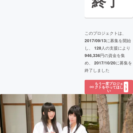
終了
このプロジェクトは、
2017/09/13
に募集を開始
し、
128
人の支援により
946,336
円の資金を集
め、
2017/10/20
に募集を
終了しました
もう一度プロジェ
1
クトをやってほし
3
い