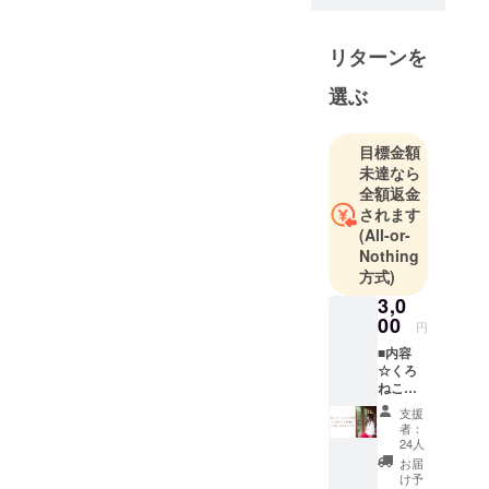
チームで
す。
リターンを
クラウド
ファンディ
選ぶ
ングでの商
品化実現を
目標金額
目指して、
未達なら
クリエイ
全額返金
ターとのコ
されます
(All-or-
ラボ企画や
Nothing
自社オリジ
方式)
ナルのアイ
3,0
テム企画を
00
円
行ってま
■内容
す。
☆くろ
ねこさ
◾️営業日のご
ん 年
支援
賀状 1
案内
者：
枚 ※
24人
営業時間：
直筆サ
お届
平日 10:00〜
イン・
け予