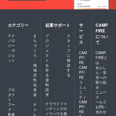
カテゴリー
起案サポート
サ
CAMP
ー
FIRE
テク
ま
プ
ス
ビ
につい
ノロ
ち
ロ
タ
ス
て
ジー
づ
ジ
ッ
・ガ
く
ェ
フ
CAM
CAMP
ジェ
り
ク
に
PFI
FIREと
ット
・
ト
相
RE
は
地
を
談
CAM
あんし
域
作
す
PFI
ん・安
活
る
る
RE
全への
性
資
コ
取り組
化
料
ミュ
み
プロ
音
請
ニ
ニュー
ダク
楽
求
ティ
ス
ト
CAM
ヘルプ
クラウドファ
フー
チ
PFI
お問い
ンディングの
ド・
ャ
RE
合わせ
ノウハウを無
飲食
レ