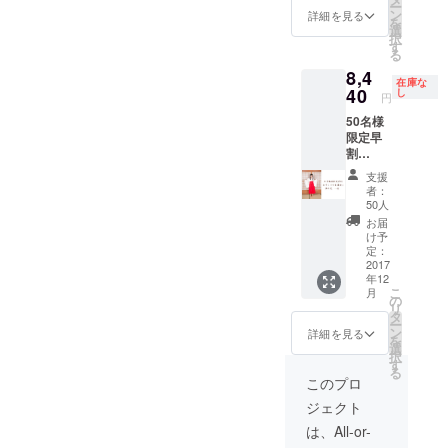
☆火将
ー
☆帯
スカー
ン
ト幅
詳細を見る
ロシエ
を
（赤）
ト丈
選
7cm、
ルさん
択
3本
76.5cm
す
スカー
サイン
る
☆襷
） ウエ
ト丈
入り
8,4
（たす
スト
78.5cm
チェキ
在庫な
き）
40
73〜
し
） ウエ
1枚 ※
円
各2本
90cm
スト
チェキ
50名様
（赤・
襷(たす
79〜
のため
限定早
白）計6
き) 幅
96cm
一枚一
割
本 サイ
4,5cm×
襷(たす
枚異な
15%OF
ズ M：
長さ
き) 幅
りま
支援
F （予
総丈
200cm
4,5cm×
者：
す。 送
定販売
118.5c
L： 総
50人
長さ
料は無
価格
m（上
丈
220cm
お届
料で
9,936
身丈
122.5c
け予
生地 綿
す。
円） ■
35cm、
定：
m（上
100%
内容 ☆
2017
ウエス
身丈
送料は
年12
おうち
トベル
37cm、
無料で
こ
月
でゆる
ト幅
の
ウエス
す。
リ
巫女！
7cm、
タ
トベル
ー
其の
スカー
ン
ト幅
詳細を見る
を
弐 1着
ト丈
選
7cm、
択
☆帯
76.5cm
す
スカー
る
（赤）
） ウエ
ト丈
このプロ
1本
スト
78.5cm
ジェクト
☆襷
73〜
） ウエ
（たす
90cm
スト
は、All-or-
き） 2
襷(たす
79〜