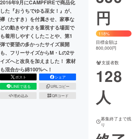
2016年9月にCAMPFIREで商品化
円
した『おうちでゆる巫女！』が、
襷（たすき）を付属させ、家事な
どの動きやすさを重視する場面で
118%
も着用しやすくしたことや、第1
目標金額は
弾で要望の多かったサイズ展開
800,000円
も、フリーサイズからM・Lの2サ
イズへと改良を加えました！ 素材
支援者数
128
も混合から綿100%へ！
ポスト
シェア
LINEで送る
URLコピー
人
埋め込み
QRコード
募集終了まで残
り