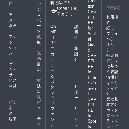
Crea
料で学ぼう
店
ン
tion
各種規定
CAMPFIRE
ジ
CAM
アカデミー
アニ
ス
利用規
PFI
メ・
ポ
約
RE
漫画
ー
CA
説
細則
for
ツ
MP
明
プライ
Soci
ファ
映
FI
会
バシー
al
ッ
像
RE
・
ポリ
Goo
ショ
・
ア
相
シー
d
ン
映
カ
談
特定商
CAM
画
デ
会
取引法
PFI
ゲー
書
ミ
に基づ
RE
ム・
籍
ー
く表記
for
サー
・
と
情報セ
Ente
ビス
雑
は
キュリ
rtain
開発
誌
ク
サ
ティ方
men
出
ラ
ポ
針
t
版
ウ
ー
反社基
CAM
ビジ
ビ
ド
ト
本方針
PFI
ネ
ュ
フ
サ
カスタ
RE
ス・
ー
ァ
ー
マーハ
for
起業
テ
ン
ビ
ラスメ
Spor
ィ
デ
ス
ントに
ts