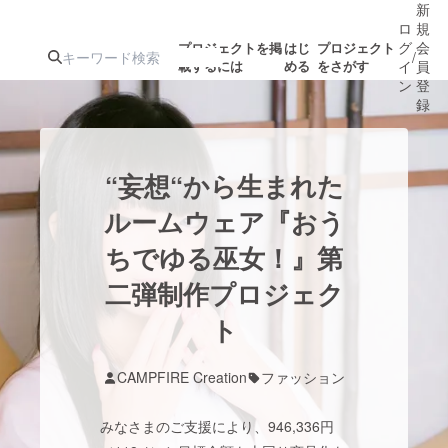
新
ロ
規
グ
会
プロジェクトを掲
はじ
プロジェクト
/
載するには
める
をさがす
イ
員
ン
登
録
人気のプロ
注目のリ
注目の新着プロ
募集終了が近いプ
もうすぐ公開
“妄想“から生まれた
ジェクト
ターン
ジェクト
ロジェクト
されます
ルームウェア『おう
ちでゆる巫女！』第
アート・写真
音楽
二弾制作プロジェク
テクノロジー・ガジェット
ト
ゲーム・サ
映像・映画
書籍・雑誌
CAMPFIRE Creation
ファッション
みなさまのご支援により、946,336円
ビジネス・起業
チャレンジ