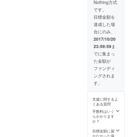
Nothing方式
本
き) 幅
96cm
（赤・
4,5cm×
襷(たす
です。
白） サ
長さ
き) 幅
目標金額を
イズ
200cm
4,5cm×
M： 総
L： 総
長さ
達成した場
丈
丈
220cm
合にのみ、
118.5c
122.5c
生地 綿
m（上
m（上
100%
2017/10/20
身丈
身丈
送料は
23:59:59
ま
35cm、
37cm、
無料で
ウエス
ウエス
す。
でに集まっ
トベル
トベル
た金額が
ト幅
ト幅
7cm、
7cm、
ファンディ
スカー
スカー
ングされま
ト丈
ト丈
76.5cm
78.5cm
す。
） ウエ
） ウエ
スト
スト
73〜
79〜
支援に関するよ
90cm
96cm
くある質問
襷(たす
襷(たす
き) 幅
き) 幅
手数料はいく
4,5cm×
4,5cm×
らかかります
長さ
長さ
か？
200cm
220cm
L： 総
生地 綿
目標金額に届
丈
100%
かなかった場