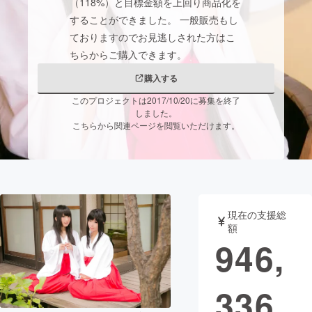
（118%）と目標金額を上回り商品化を
することができました。 一般販売もし
まちづくり・地域活性化
ておりますのでお見逃しされた方はこ
ちらからご購入できます。
CAMPFIRE for Social Good
CAMPFIRE Creation
購入する
CAMPFIREふるさと納税
machi-ya
コミュニティ
このプロジェクトは2017/10/20に募集を終了
しました。
こちらから関連ページを閲覧いただけます。
現在の支援総
額
946,
336