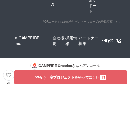
方
ポー
ト
「QRコード」は株式会社デンソーウェーブの登録商標です。
© CAMPFIRE,
会社概
採用情
パートナー
Inc.
要
報
募集
CAMPFIRE Creation
さんへアンコール
もう一度プロジェクトをやってほしい
13
24