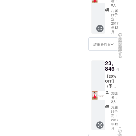
火将ロ
mm）
者：
19,872
118.5c
シエル
8人
です。
円） ■
m（上
さん ポ
※プロ
お届
内容 ☆
身丈
スト
け予
ジェク
おうち
35cm、
定：
カード3
トでは
でゆる
2017
ウエス
種 ※1
未公開
年12
巫女！
トベル
枚にサ
の画像
こ
月
其の弐
ト幅
の
インが
にてポ
リ
2着 ☆
7cm、
タ
入りま
スター
ー
帯
スカー
ン
す。サ
詳細を見る
をお届
を
（赤）
ト丈
選
インが
け致し
択
2本
76.5cm
す
入る写
ます。
る
☆襷
） ウエ
真はお
送料は
23,
（たす
スト
選びい
無料で
き）
846
73〜
ただけ
す。
円
各2本
90cm
ませ
【20%
（赤・
襷(たす
ん。
OFF】
白）計4
き) 幅
※プロ
（予定
本 サイ
4,5cm×
ジェク
販売価
ズ M：
長さ
トでは
支援
格
総丈
200cm
未公開
者：
29,808
118.5c
L： 総
2人
の画像
円） ■
m（上
丈
にてポ
お届
内容 ☆
身丈
122.5c
け予
スト
おうち
35cm、
定：
m（上
カード
でゆる
2017
ウエス
身丈
をお届
年12
巫女！
トベル
37cm、
け致し
こ
月
其の
ト幅
の
ウエス
ます。
リ
弐 3着
7cm、
タ
トベル