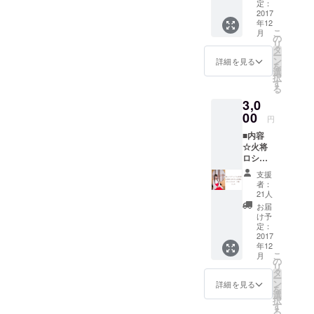
メッ
定：
18:00 (土日
セージ
2017
祝、年末年
年12
が入り
こ
月
ます。
始除く)
の
リ
※年賀
タ
※お問い合わ
ー
状の時
ン
詳細を見る
を
せから3営業
期に合
選
択
わせ
す
日以内にご
る
て、ポ
返信させて
3,0
スター
いただきま
と別途
00
円
で郵送
す。
■内容
致しま
※ ご質問に
☆火将
す。
ロシエ
※ご支援
よってはお
ルさん
の際に
支援
応えできか
年賀
ニック
者：
ねる場合も
状 １
ネーム
21人
枚 ※
をメッ
ございま
お届
直筆サ
セージ
け予
す。
イン・
にてお
定：
メッ
2017
願い致
年12
セージ
しま
◾️ プライバ
こ
月
が入り
す。
の
リ
シーポリ
ます。
※プロ
タ
ー
※年賀
ジェク
ン
シー
詳細を見る
を
状の時
トでは
選
お問い合わ
択
期に合
未公開
す
る