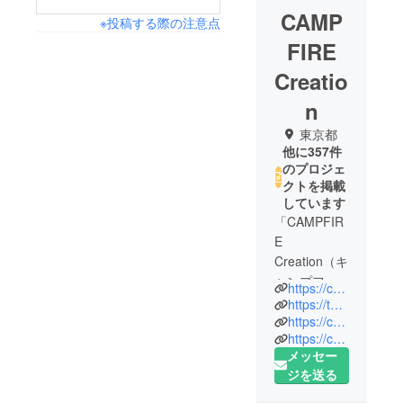
CAMP
※投稿する際の注意点
FIRE
Creatio
n
東京都
他に357件
のプロジェ
クトを掲載
しています
「CAMPFIR
E
Creation（キ
ャンプファ
https://camp-fire.jp/creation
イヤー クリ
https://twitter.com/CF_Creation
エーショ
https://camp-fire.jp/privacy
https://camp-fire.jp/inquiries
ン）」は、
メッセー
株式会社
ジを送る
CAMPFIRE
の商品企画