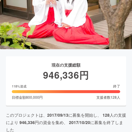
現在の支援総額
946,336
円
終了
118
%達成
目標金額
800,000
円
支援者数
128
人
このプロジェクトは、
2017/09/13
に募集を開始し、
128
人の支援
により
946,336
円の資金を集め、
2017/10/20
に募集を終了しま
した