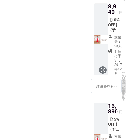
せ内容に関
わせ
の画像
8,9
て、ポ
にて年
しては、プ
スト
40
賀状を
円
ライバシー
カード
お届け
【10%
と別途
ポリシーに
致しま
OFF】
で郵送
す。 ☆
準じて管理
（予定
致しま
くろね
させていた
販売価
す。
こさ
支援
格
※ご支援
ん 巫
だきます。
者：
9,936
の際に
女ポス
23人
円） ■
ニック
ター 2
お届
内容 ☆
ネーム
枚 ※
け予
おうち
をメッ
定：
両面プ
でゆる
2017
セージ
リント
年12
巫女！
にてお
です。
こ
月
其の弐
願い致
の
※サイ
リ
1着 ☆
しま
タ
ンは入
ー
帯
す。
ン
りませ
詳細を見る
を
（赤）
※プロ
選
ん。
択
1本
ジェク
す
※2枚と
る
☆襷
トでは
も同じ
16,
（たす
未公開
ポス
き） 2
890
の画像
ターで
円
本
にて年
す。
【15%
（赤・
賀状を
※サイズ
OFF】
白） サ
お届け
は
（予定
イズ
致しま
A2（42
販売価
M： 総
す。 ☆
0×594
支援
格
丈