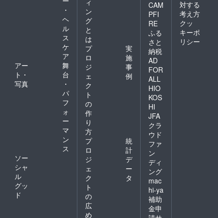
ー
ィ
対する
CAM
・
ン
考え方
PFI
ヘ
グ
クッ
RE
ル
と
キーポ
ふる
ス
は
リシー
さと
ケ
プ
実
納税
ア
ロ
施
AD
アー
舞
ジ
事
FOR
ト・
台
ェ
例
ALL
写真
・
ク
HIO
パ
ト
KOS
フ
の
HI
ォ
作
JFA
ー
り
クラ
マ
方
ウド
ン
プ
統
ファ
ス
ロ
計
ン
ソー
ジ
デ
ディ
シャ
ェ
ー
ング
ル
ク
タ
mac
グッ
ト
hi-ya
ド
の
補助
広
金申
め
請サ