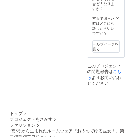
122.5c
送料は
合どうなりま
m（上
無料で
すか？
身丈
す。
37cm、
支援で困った
ウエス
時はどこに相
トベル
談したらいい
ト幅
ですか？
7cm、
スカー
ヘルプページを
ト丈
見る
78.5cm
） ウエ
スト
このプロジェクト
79〜
の問題報告は
こち
96cm
襷(たす
ら
よりお問い合わ
き) 幅
せください
4,5cm×
長さ
220cm
生地 綿
100%
送料は
トップ
>
無料で
プロジェクトをさがす
>
す。
ファッション
>
“妄想“から生まれたルームウェア『おうちでゆる巫女！』第
二弾制作プロジェクト
>