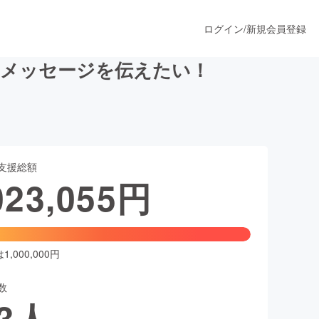
ログイン
/
新規会員登録
のメッセージを伝えたい！
うすぐ公開されます
支援総額
プロダクト
023,055
円
ファッション
スポーツ
,000,000円
数
ア
ソーシャルグッド
3
人