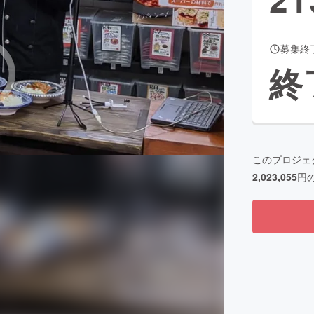
募集終
CAMPFIRE for Social Good
CAMPFIRE Creation
終
CAMPFIREふるさと納税
machi-ya
コミュニティ
このプロジェ
2,023,055
円