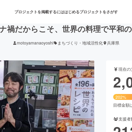
プロジェクトを掲載するには
はじめる
プロジェクトをさがす
ナ禍だからこそ、世界の料理で平和
motoyamanaoyoshi
まちづくり・地域活性化
兵庫県
注目のリターン
注目の新着プロジェクト
募集終了が近いプロジェクト
も
現在の
音楽
舞台・パフォーマンス
2,
ゲーム・サービス開発
フード・飲食店
202%
書籍・雑誌出版
アニメ・漫画
目標金額は1
支援者
チャレンジ
ビューティー・ヘルスケ
21