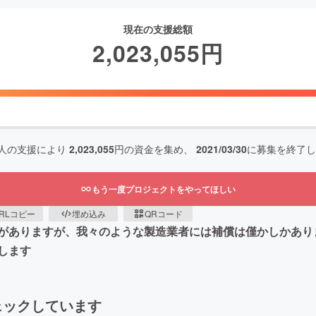
現在の支援総額
2,023,055
円
人の支援により
2,023,055
円の資金を集め、
2021/03/30
に募集を終了し
もう一度プロジェクトをやってほしい
RLコピー
埋め込み
QRコード
がありますが、我々のような製造業者には補償は僅かしかあり
します
ェックしています