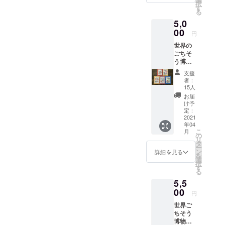
択
とじゃ
す
る
がいも
5,0
ココ
ナッツ
00
円
カ
世界の
レー）
ごちそ
★CNN
う博物
グルメ
館！厳
ランキ
支援
選スー
ング世
者：
プ５種
界美食
15人
送料込
ランキ
お届
①アホ
ング１
け予
スープ
位 ③マ
定：
（スペ
2021
トンカ
年04
インに
レー
こ
月
んにく
（羊の
の
リ
スー
スパイ
タ
ー
プ） ②
スカ
ン
詳細を見る
を
ボルシ
レー）
選
択
チ（ロ
インド
す
る
シア民
④
5,5
族料
チェッ
理） ③
00
タアー
円
ファソ
ルヒン
世界ご
ラーダ
（鶏肉
ちそう
白い豆
とじゃ
博物館
のスー
がいも