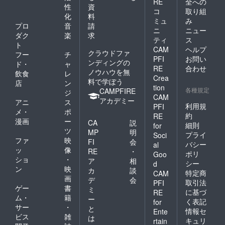
RE
全への
性
資
コ
取り組
化
料
ミュ
み
プロ
音
請
ニ
ニュー
ダク
楽
求
ティ
ス
ト
CAM
ヘルプ
クラウドファ
フー
チ
PFI
お問い
ンディングの
ド・
ャ
RE
合わせ
ノウハウを無
飲食
レ
Crea
料で学ぼう
店
ン
tion
各種規定
CAMPFIRE
ジ
CAM
アカデミー
アニ
ス
利用規
PFI
メ・
ポ
約
RE
漫画
ー
CA
説
細則
for
ツ
MP
明
プライ
Soci
ファ
映
FI
会
バシー
al
ッ
像
RE
・
ポリ
Goo
ショ
・
ア
相
シー
d
ン
映
カ
談
特定商
CAM
画
デ
会
取引法
PFI
ゲー
書
ミ
に基づ
RE
ム・
籍
ー
く表記
for
サー
・
と
情報セ
Ente
ビス
雑
は
キュリ
rtain