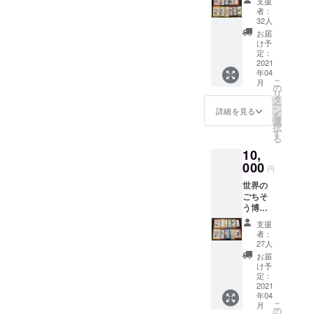
支援
【限定
Down
者：
価格】
the
32人
①マイ
Street-
お届
ルドチ
アメリ
け予
キン
カ
定：
（パキ
2021
2.Tsuki
年04
スタ
-日本
こ
月
ン） ②
3.L’Uva
の
リ
マッサ
Fogarin
タ
ー
マン
a- イタ
ン
詳細を見る
を
（鶏肉
リア
選
択
とじゃ
4.Ayiti
す
る
がいも
Chérie -
10,
ココ
ハイチ
ナッツ
000
5.Rhyd
円
カ
hun - イ
世界の
レー）
ンド
ごちそ
★CNN
6.Le
う博物
グルメ
Ziguezo
館！厳
ランキ
n
支援
選スー
ング世
Zinzon -
者：
プ１１
界美食
カナダ
27人
種送料
ランキ
7.Bread
お届
込 ①ア
ング１
and
け予
ホスー
位 ③マ
定：
Roses -
プ（ス
2021
トンカ
アメリ
年04
ペイン
レー
カ
こ
月
にんに
（羊の
の
8.Canci