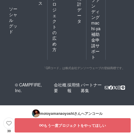
ファ
ス
ロ
計
ン
ソー
ジ
デ
ディ
シャ
ェ
ー
ング
ル
ク
タ
mac
グッ
ト
hi-ya
ド
の
補助
広
金申
め
請サ
方
ポー
ト
「QRコード」は株式会社デンソーウェーブの登録商標です。
© CAMPFIRE,
会社概
採用情
パートナー
Inc.
要
報
募集
motoyamanaoyoshi
さんへアンコール
もう一度プロジェクトをやってほしい
39