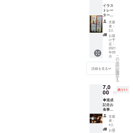
キシ
ン） ・
イラス
コ）
コオロ
トレー
ギのト
ター
マトカ
kaoriの
レー
支援
ポチ袋
（イタ
者：
4ヵ国
リア）
2人
＋ 世界
お届
のごち
け予
そう博
定：
物館、
2021
年05
レトル
こ
月
ト4ヵ国
の
リ
セット
タ
ー
（イン
ン
詳細を見る
を
ド、ケ
選
択
ニア、
す
る
ベトナ
7,0
ム、ロ
残り11
シア）
00
円
◆達成
記念お
食事会
（昼の
支援
部）（2
者：
ドリン
4人
ク付）
お届