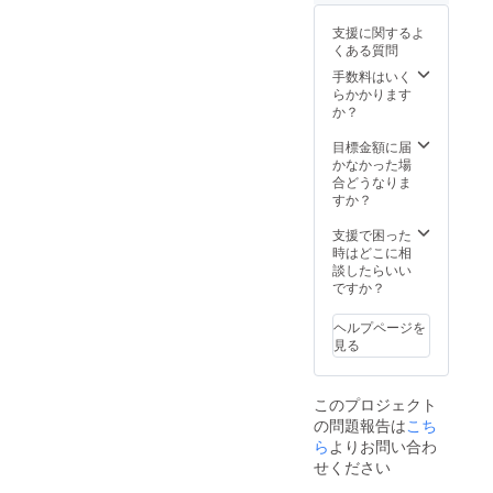
す。 ※
交通
支援に関するよ
費、調
くある質問
理、そ
の他費
手数料はいく
用は実
らかかります
費でい
か？
ただき
ます。
目標金額に届
リター
かなかった場
ンの有
合どうなりま
効期限
すか？
は2021
年９月
支援で困った
３０日
時はどこに相
までで
談したらいい
す。
ですか？
ヘルプページを
見る
このプロジェクト
の問題報告は
こち
ら
よりお問い合わ
せください