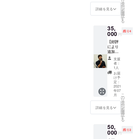
リ
くスー
スパイ
タ
on del
ー
プ） ②
スカ
ン
Pajaro -
詳細を見る
を
ボルシ
レー）
選
アルゼ
択
チ（ロ
インド
す
ンチン
る
シア民
④
9.The
35,
族料
チェッ
Battle
残り4
理） ③
000
タアー
of
円
ファソ
ルヒン
Jericho
【好評
ラーダ
（鶏肉
- 黒人霊
により
白い豆
とじゃ
歌
追加】
のスー
がいも
10.Dow
本山尚
プ（ギ
のスパ
n By
支援
義 ２
リ
イス煮
The
者：
時間貸
シャ）
込）
1人
River -
出券 イ
④ロヒ
ミャン
アパラ
お届
ベン
ケイッ
マー ⑤
け予
チア
ト、講
ト
定：
エッグ
フォー
演、直
2021
（サー
カレー
クソン
年07
接料理
モンと
（揚げ
グ
こ
月
指導な
野菜の
の
卵と野
11.Nen
リ
どに活
クリー
タ
菜カ
da
ー
用くだ
ムスー
ン
レー）
詳細を見る
Mundan
を
さい。
プ）
選
バング
i - ケニ
択
公序良
フィン
す
ラデッ
ア
る
俗に反
ランド
シュ ⑥
12.Mwa
50,
する内
⑤ハリ
ドロ
na Wa
残り2
容、法
000
ラスー
ワット
Mberi
円
令に違
プ（送
（鶏肉
Ni