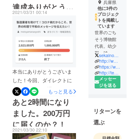
兵庫県
達成ありがとうご
他に3件の
2021/03/31 00:14
プロジェク
ざいました！
トを掲載し
ています
世界のごち
そう博物館
代表。幼少
期、鍵っ子
sekainogochisou
の経験から
http://www.palermo.jp/
台所で過ご
https://www.instagram.com/195worlddish/
本当にありがとうございま
http://tedxkobe.com/speaker/speaker0042/
す時間が多
メッセー
した！今回、ダイレクトに
く、料理好
ジを送る
きになる。
メッセージをお送りして支
もっと見る
19歳よりフ
援をお願いする事はしませ
あと2時間になり
ランス料理
んでした。なのに、本当に
店で働き始
リターンを
ました。200万円
めるが、27
沢山の方のご支援をいただ
歳の時に強
選ぶ
に届くのか？！
き感謝しかありません。今
制的に連れ
2021/03/30 22:10
年の１月、2月、緊急事態宣
ていかれた
目標金額