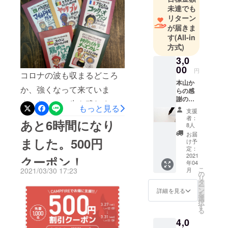
言が出て、売り上げが無く
インドでイ
未達でも
ンド料理に
なり、支払いの事を考える
リターン
はまる。以
が届きま
と不安でどうしようもなく
す
(All-in
後、日本の
クラウドファンディングに
方式)
インド料理
3,0
挑戦させていただきまし
屋店やアジ
00
ア料理店で
円
た。本当に沢山の方々が自
コロナの波も収まるどころ
修行を経験
本山か
分事に考えてくださったの
か、強くなって来ていま
らの感
しながら、
謝のお
だと思います。必ず、コロ
す。なんとか生き残れます
世界30か国
もっと見る
手紙！
支援
★上乗
を巡り、現
ナに打ち勝ってまた元気な
ように！あと2時間です。ど
者：
あと6時間になり
せ支
8人
地で料理を
姿でお会いできたらと思い
うかよろしくお願いしま
援！３
お届
教わる。33
ました。500円
０００
け予
ます。本当にありがとうご
す！
円以上
定：
歳の時、世
の支援
2021
クーポン！
ざいました！世界のごちそ
界の料理と
年04
もでき
こ
2021/03/30 17:23
月
お酒が楽し
ます！
う博物館本山
の
リ
合わせ
タ
めるレスト
ー
てよろ
ン
詳細を見る
ランをオー
を
しくお
選
択
願いし
プン。2年間
す
る
ます！
で195か国の
4,0
料理を提供