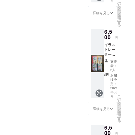
こ
月
話題に
イン）
の
リ
なりま
④アド
タ
ー
した！
ボ（鶏
ン
詳細を見る
を
・ワニ
肉の酢
選
択
のココ
醤油煮
す
る
ナッツ
込み）
6,5
カレー
フィリ
（マ
00
ピン ⑤
円
レーシ
トリッ
イラス
ア） ・
パのト
トレー
カンガ
マト煮
ター
ルーの
込み
kaoriの
カレー
（イタ
支援
ポチ袋
（オー
リア）
者：
4ヵ国
ストラ
2人
＋ 世界
リア）
お届
のごち
・ヨシ
け予
そう博
キリサ
定：
物館、
2021
メのマ
年05
レトル
ンゴー
こ
月
ト4ヵ国
カレー
の
リ
セット
（メキ
タ
ー
（タ
シコ）
ン
詳細を見る
を
イ、
・羊の
選
択
ミャン
脳みそ
す
る
マー、
カレー
6,5
フラン
（パキ
ス、メ
00
スタ
円