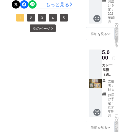
ます。
あと９日になりました！目
お届
もっと見る
料理のレト
・『世
ご支援
け予
界のお
標200万行ったらありがたい
額は
定：
ルト製造販
つまみ
2021
2000
売を始め
です。と言う時に関西テレ
1
2
3
4
5
年05
レシ
円〜お
こ
月
ピ』１
る。現在は
好きな
の
ビ『よーい！ドン！』の出
リ
冊 ・私
次のページ
額まで
タ
さらに世界
ー
からの
設定す
ン
詳細を見る
演依頼。8年前にとなりの人
を
の料理の可
メッ
ること
選
択
セージ
間国宝さんに認定していた
ができ
能性を追求
す
る
を同封
ます。
し、講演、
だき2度目の出演でした。前
5,0
いたし
セミナー、
ます ★
00
円
回の時は、電話が鳴り止ま
出版社
執筆活動を
カレー
の販売
ないと言うのはこの事かと
通じて、難
５種
許可い
（送料
ただい
民の支援、
言う経験をさせていただき
込）
ており
支援
飢餓の支援
ました。後９日、あと50万
【限定
ます。
者：
などを精力
価格】
ご支援
64人
円、どうぞ宜しくお願いし
①マイ
額は
的に行って
お届
ルドチ
2000
け予
ます！
キン
円〜お
定：
（パキ
2021
好きな
年04
スタ
額まで
こ
月
ン） ②
設定す
の
リ
マッサ
ること
タ
ー
マン
ができ
ン
詳細を見る
を
（鶏肉
ます。
選