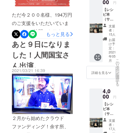
00
円
するイベン
【レシ
トを開催し
ただ今２００名様、194万円
ピ本
（サイ
「世界の料
のご支援をいただいていま
ン入
理で世界を
支援
り）＋
者：
す！あと6時間になりまし
平和にす
もっと見る
お礼の
15人
手紙】
る」と言う
た。本当にありがとうござ
お届
あと９日になりま
・『全
け予
メッセージ
います！500円クーポンと言
196ヵ国
定：
を伝えた。
した！人間国宝さ
おうち
2021
うのが使えるらしいです。
年05
で作れ
こ
月
る世界
の
ん出演。
気付かなくて申し訳ありま
その後、17
リ
のレシ
タ
ー
2021/03/21 16:39
ピ』１
年続けてき
せん！https://help.camp-
ン
詳細を見る
を
冊 ・本
選
たレストラ
択
fire.jp/hc/ja/articles/9000052
山から
す
る
ンを盛業中
のメッ
12166どうぞ宜しくお願い
4,0
セージ
にも関わら
を同封
00
します！
円
ずいきなり
いたし
【レシ
閉店。もっ
ます ★
ピ本
出版社
と世界の歴
（サイ
の販売
史や文化を
２月から始めたクラウド
ン入
許可い
支援
り）＋
ただい
伝えたい
者：
ファンディング！余す所、
お礼の
ており
17人
と、世界の
手紙】