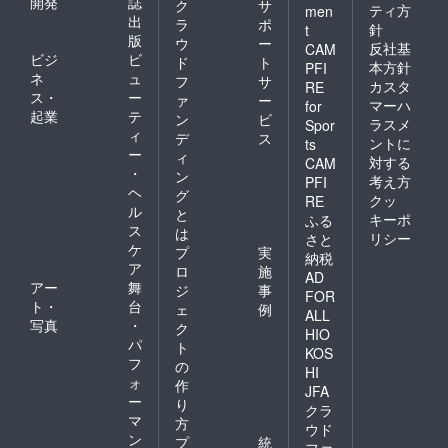
開発
誌
ク
サ
ティ方
men
出
ラ
ポ
針
t
版
ウ
ー
反社基
CAM
ビジ
ビ
ド
ト
本方針
PFI
ネ
ュ
フ
サ
カスタ
RE
ス・
ー
ァ
ー
マーハ
for
起業
テ
ン
ビ
ラスメ
Spor
ィ
デ
ス
ントに
ts
ー
ィ
対する
CAM
・
ン
考え方
PFI
ヘ
グ
クッ
RE
ル
と
キーポ
ふる
ス
は
リシー
さと
ケ
プ
実
納税
ア
ロ
施
AD
アー
舞
ジ
事
FOR
ト・
台
ェ
例
ALL
写真
・
ク
HIO
パ
ト
KOS
フ
の
HI
ォ
作
JFA
ー
り
クラ
マ
方
ウド
ン
プ
統