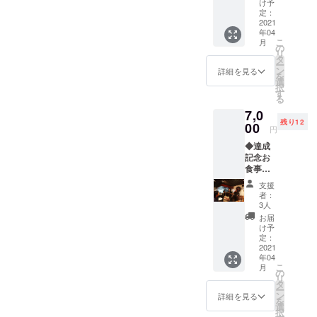
世界の
け予
お料
定：
理 3
2021
年04
品 デ
こ
月
ザート
の
リ
場所
タ
ー
神戸市
ン
詳細を見る
を
東灘区
選
択
岡本
す
る
辰巳茶
7,0
房 ４月
残り12
29日
00
円
（木）
◆達成
［昼の
記念お
部］12
食事会
時～ 14
（夜の
時まで
支援
部）（2
コロナ
者：
ドリン
の状況
3人
ク付）
で、日
お届
世界の
時の変
け予
お料
更の可
定：
理 3
2021
能性が
年04
品 デ
ありま
こ
月
ザート
す。
の
リ
場所
タ
ー
神戸市
ン
詳細を見る
を
東灘区
選
択
岡本