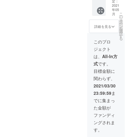
指導な
メ
定：
リター
プ）フ
チキン
プ。 ア
どに活
2021
ニュー
ンの有
ランス
カ
カペラ
年05
用くだ
の中か
効期限
郷土料
レー）
コン
こ
月
さい。
ら決め
の
は2021
理 ⑩バ
インド
クール
リ
公序良
ていた
タ
年１０
カスー
★辛さ
などの
ー
俗に反
だきま
ン
月３０
詳細を見る
プ（牛
的に４
数々の
を
する内
す。 ★
選
日まで
のスー
辛！激
賞を受
択
容、法
画像は
す
です。
プ）
辛好き
賞。
る
令に違
一例で
このプロ
フィリ
には好
Women
反する
す。 交
ピン ⑪
評 ⑩モ
of the
ジェクト
内容な
流しま
ブラウ
レポブ
World
どはお
しょ
は、
All-In方
ンズ
ラーノ
オフィ
受けで
う！
ウィッ
（鶏肉
シャル
式
です。
きませ
クシ
のチョ
ホーム
ん。 ※
目標金額に
チュー
コソー
ペー
内容等
（具だ
ス）メ
ジ：
関わらず、
は購入
くさん
キシコ
http://w
者様と
2021/03/30
スー
⑪ココ
omenof
相談 ※
プ）ア
ナッツ
theworl
23:59:59
ま
宿泊不
メリカ
カレー
dmusic.
可、個
でに集まっ
南部
（鶏肉
com/ 販
別での
ココ
売先＞
た金額が
面談の
ナッ
音楽セ
場合は
ファンディ
ツ）マ
ンター
公共の
レーシ
※販売許
ングされま
場でお
ア
可は取
ねがい
す。
得済み
しま
です。