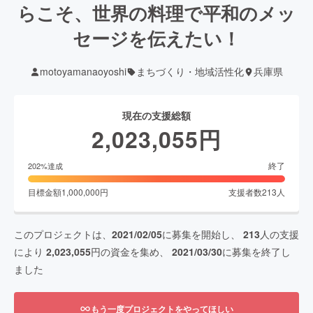
らこそ、世界の料理で平和のメッ
セージを伝えたい！
motoyamanaoyoshi
まちづくり・地域活性化
兵庫県
現在の支援総額
2,023,055
円
終了
202
%達成
目標金額
1,000,000
円
支援者数
213
人
このプロジェクトは、
2021/02/05
に募集を開始し、
213
人の支援
により
2,023,055
円の資金を集め、
2021/03/30
に募集を終了し
ました
もう一度プロジェクトをやってほしい