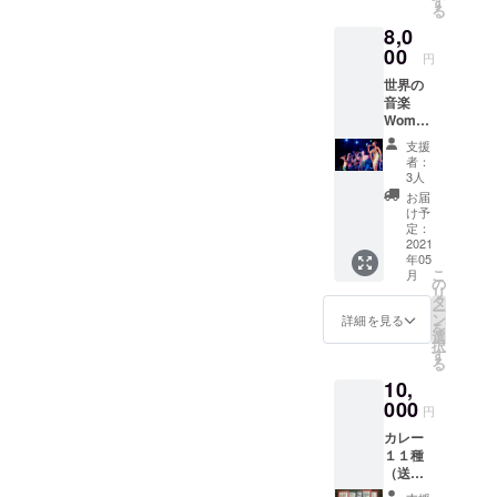
す
る
辰巳茶
8,0
房 ４月
29日
00
円
（木）
世界の
［夜の
音楽
部］17
Women
時半～
of the
20時半
支援
Worldの
ラスト
者：
ライヴ
オー
3人
CD ＋
ダー22
お届
5ヵ国の
時close
け予
レトル
コロナ
定：
トセッ
2021
の状況
年05
ト。 レ
で、日
こ
月
トル
時の変
の
リ
ト） ア
更の可
タ
ー
メリ
能性が
ン
詳細を見る
を
カ、イ
ありま
選
択
タリ
す。
す
る
ア、日
10,
本、イ
ンド、
000
円
ケニ
カレー
ア。 収
１１種
録曲
（送料
1.Walki
込）
ng