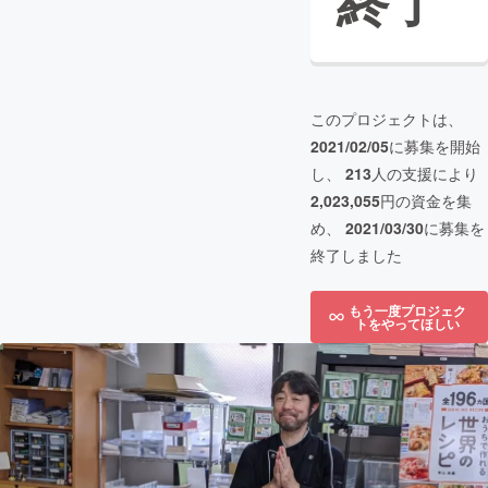
終了
このプロジェクトは、
2021/02/05
に募集を開始
し、
213
人の支援により
2,023,055
円の資金を集
め、
2021/03/30
に募集を
終了しました
もう一度プロジェク
トをやってほしい