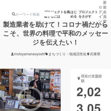
新
ロ
規
グ
会
プロジェクトを掲
はじ
プロジェクト
/
載するには
める
をさがす
イ
員
ン
登
製造業者を助けて！コロナ禍だから
録
こそ、世界の料理で平和のメッセー
ジを伝えたい！
人気のプロ
注目のリ
注目の新着プロ
募集終了が近いプ
もうすぐ公開
ジェクト
ターン
ジェクト
ロジェクト
されます
motoyamanaoyoshi
まちづくり・地域活性化
兵庫県
アート・写真
音楽
現在の支援総
テクノロジー・ガジェット
ゲーム・サ
額
2,02
映像・映画
書籍・雑誌
3,05
ビジネス・起業
チャレンジ