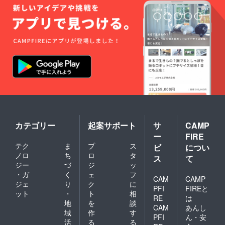
カテゴリー
起案サポート
サ
CAMP
ー
FIRE
テク
ま
プ
ス
ビ
につい
ノロ
ち
ロ
タ
ス
て
ジー
づ
ジ
ッ
・ガ
く
ェ
フ
CAM
CAMP
ジェ
り
ク
に
PFI
FIREと
ット
・
ト
相
RE
は
地
を
談
CAM
あんし
域
作
す
PFI
ん・安
活
る
る