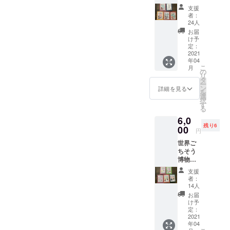
おすす
プ（ギ
のスパ
支援
め総
リ
イス煮
者：
菜！５
シャ）
込）
24人
種送料
④ロヒ
ミャン
お届
込 ①ス
ケイッ
マー ⑤
け予
クマイ
ト
定：
エッグ
キナニ
2021
（サー
カレー
年04
ヤマヤ
モンと
（揚げ
こ
月
ンゴン
野菜の
の
卵と野
リ
ベ
クリー
タ
菜カ
ー
（ケー
ムスー
ン
レー）
詳細を見る
を
ルと牛
プ）
選
バング
択
肉のト
フィン
す
ラデッ
る
マトシ
ランド
シュ
6,0
チュー
⑤ハリ
残り6
）ケニ
00
ラスー
円
ア ②ス
プ（送
世界ご
カール
料込）
ちそう
（ひき
（レン
博物
肉と
ズ豆の
館！激
じゃが
ヘル
支援
選！世
いもの
シー
者：
界珍食
炒め
スー
14人
材シ
物） ③
プ）モ
お届
リーズ
鶏肉の
ロッコ
け予
★ユー
バスク
定：
チュー
2021
煮込み
年04
バーで
（スペ