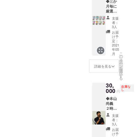
◆三か
反する
料込）
カ
Shikho
月毎に
内容な
（レン
レー）
yalo -
厳選レ
どはお
ズ豆の
エチオ
ケニア
トルト
受けで
ヘル
ピア ⑦
13.Oli
支援
を１２
きませ
シー
カバブ
者：
Aloha
個送り
ん。 ※
スー
3人
ヒン
No
ます。
内容等
プ）モ
ディ
お届
Kaua’i -
（１年
は購入
ロッコ
け予
（カバ
ハワイ
間） ★
者様と
定：
⑥ブ
ブのト
Women
合計４
2021
相談 ※
ロッコ
マト煮
of the
年05
８個送
宿泊不
リーと
込み）
Worldと
こ
月
ります
可、個
の
トマト
シリア
は 世界
リ
（送料
別での
タ
のポ
⑧ゲー
で活躍
ー
込） 内
面談の
ン
ター
詳細を見る
ンキョ
する 植
を
容＞
場合は
選
ジュ ⑦
ウワン
田あゆ
択
１、購
公共の
す
かぼ
（鶏肉
みを中
る
入者様
場でお
ちゃの
とタケ
心とす
30,
へ直接
ねがい
ポター
ノココ
る、日
在庫な
連絡を
000
しま
し
ジュ ⑧
コナッ
円
本、イ
行いま
す。 ※
大根の
ツカ
ンド、
◆本山
す。
交通
ポター
レー）
イタリ
尚義
２、送
費、調
ジュ ⑨
タイ ⑨
ア、ハ
２時間
付付を
理、そ
ガル
激辛！
イチの
貸出券
決めま
の他費
ビュー
黒カ
支援
4ヵ国の
イベン
す。
用は実
ル
者：
レー
女性
ト、講
３、送
費でい
3人
（ベー
（イン
ボーカ
演、直
付毎に
ただき
コン野
お届
ド人も
ルグ
接料理
商品を
ます。
け予
菜スー
驚く！
ルー