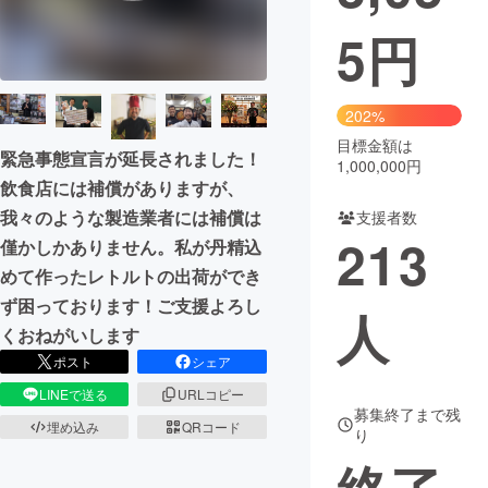
5
円
まちづくり・地域活性化
CAMPFIRE for Social Good
CAMPFIRE Creation
202%
CAMPFIREふるさと納税
machi-ya
コミュニティ
目標金額は
緊急事態宣言が延長されました！
1,000,000円
飲食店には補償がありますが、
我々のような製造業者には補償は
支援者数
213
僅かしかありません。私が丹精込
めて作ったレトルトの出荷ができ
ず困っております！ご支援よろし
人
くおねがいします
ポスト
シェア
LINEで送る
URLコピー
募集終了まで残
埋め込み
QRコード
り