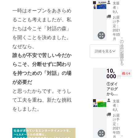
ダイア
ザ・
くださ
バック
もらう
支援
えた
りの社
ログか
ダーク
い！ 完
＝＝＝
者：
もよ
り・み
会を変
一時はオープンをあきらめ
らのお
を体
全受注
9人
＝＝＝
し。 お
えな
える挑
礼の
験！ ※
生産の
＝＝＝
お届
すすめ
かった
ることも考えましたが、私
戦が始
メッ
体験は
「めぐ
け予
＝＝＝
は炭酸
りして
まっ
セージ
約100分
定：
る」。
＝＝＝
たちは今こそ「対話の森」
水。点
いま
た。初
②ポー
2021
です。
ダーク
・サイ
のつぶ
す。水
開催か
年05
ラ初の
2021年
再開記
を開くことを決めました。
レンス
つぶ
野さん
こ
ら常設
月
女性社
内に、
の
念とし
オリジ
と、炭
ご自身
リ
化、そ
長・及
なぜなら、
東京・
タ
て作成
ナルハ
酸の
が暗闇
ー
して日
川美紀
竹芝の
ン
いただ
詳細を見る
ンカチ
しゅわ
を体
を
本独自
誰もが不安で苦しい今だか
さんと
ダイア
選
いた、
超極薄
しゅわ
験、そ
択
の「暗
ダイア
ログ・
す
「対話
の日本
が重
のとき
る
らこそ、分断せずに関わり
闇の中
ログ・
ミュー
の森」
製ガー
なって
の感覚
の対
10,
イン・
ジアム
のオリ
ゼハン
とって
を持つための「対話」の場
をもと
話」
残り4
ザ・
000
「対話
ジナル
カチ。
円
もキレ
にデザ
へ。幾
ダーク
の森」
のボッ
が必要だ
50cm×
イで
インし
多の困
①ダイ
を体
にて開
クスに
50cmの
す。 カ
てくだ
難を乗
アログ
験！ 美
催いた
と思ったからです。そうし
大切に
大判サ
ラー｜
さった
り越え
からの
容業界
しま
お入れ
イズで
クリア
もので
てきた
お礼の
て工夫を重ね、新たな挑戦
大手初
す。ダ
し、お
お弁当
支援
サイ
す。日
二十数
メッ
の女性
イアロ
届けし
者：
包みと
ズ・重
本のダ
年の軌
をしました。
セージ
社長
グ・イ
6人
ます。
しても
量｜
イアロ
跡。(講
②新聞
で、
ン・サ
＝＝＝
お届
使えま
φ84×9
グ・イ
談社現
記者・
ジェン
イレン
け予
＝＝＝
す。イ
1mm・
ン・
代新書)
望月衣
ダー
定：
スもし
＝＝＝
ラスト
295ml
ザ・
塑子さ
2021
ギャッ
くは
＝＝＝
は門秀
素材｜
ダーク
年05
んとダ
プやダ
ダーク
＝＝＝
彦さ
ソーダ
こ
のロゴ
月
イアロ