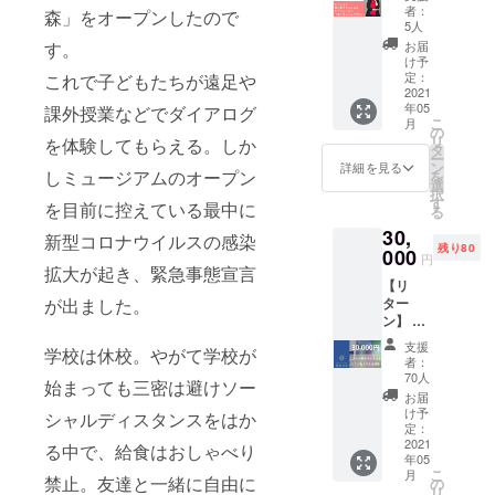
ログか
お見せ
年内、
者：
ケット
森」をオープンしたので
ろは」
ご希望
らのお
しま
都内に
5人
を希
が一冊
日をお
礼の
す！当
て90分
お届
す。
望」と
になり
選びい
メッ
日の打
程度で
け予
ご記入
まし
ただ
セージ
ち合わ
定：
これで子どもたちが遠足や
開催予
くださ
た。お
き、
②ピア
2021
せから
定で
い ＝＝
にぎ
「チ
年05
ニスト
課外授業などでダイアログ
生配信
す。日
＝＝＝
り、み
こ
ケット
月
秦万里
現場
の
程はク
■体験チ
そ汁な
リ
コー
を体験してもらえる。しか
子さん
（60
タ
ラウド
ケット
ど、ほ
ー
ド」を
によ
分）、
ン
ファン
詳細を見る
につい
んとの
しミュージアムのオープン
を
入力
る、特
終了後
選
ディン
て 東
ほんと
択
後、ご
別プラ
のアフ
す
グ終了
を目前に控えている最中に
京・竹
の基本
る
予約が
イベー
ター
後、ご
芝「対
から、
確定と
30,
トピア
トーク
連絡い
新型コロナウイルスの感染
話の
ハン
なりま
残り80
ノレッ
000
（30
たしま
円
森」ま
バー
す。 ・
スン！
拡大が起き、緊急事態宣言
分）ま
す。
たは大
グ、か
リター
【リ
※レッス
で！
阪「対
ら揚
ンご購
ター
が出ました。
ンは60
※2021
話のあ
げ、炒
入者ご
ン】 ①
分で
年内に
る家」
飯など
本人で
ダイア
す。
開催い
支援
で開催
の、和
学校は休校。やがて学校が
なくと
ログか
2021年
たしま
者：
中のプ
洋中の
も、ご
らのお
内に、
す。配
70人
ログラ
始まっても三密は避けソー
定番人
体験は
礼メッ
東京都
信日は
お届
ムおひ
気メ
可能で
セージ
内もし
クラウ
け予
シャルディスタンスをはか
とつを
ニュー
す。ご
②東
くはオ
定：
ドファ
ご体験
、旬の
友人や
京・竹
2021
ンライ
ンディ
る中で、給食はおしゃべり
いただ
味や副
知人に
年05
芝「対
ンにて
ング終
けま
こ
菜まで
月
「チ
話の
禁止。友達と一緒に自由に
開催い
の
了後、
す。 東
リ
たっぷ
ケット