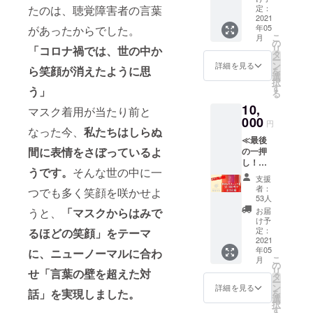
たしま
25㎝
セージ
2021年
定：
たのは、聴覚障害者の言葉
始めら
ドファ
す。 ●
×12.5㎝
②日本
2021
内に、
れま
ンディ
及川美
素材｜
年05
があったからでした。
たばこ
オンラ
す。 ※
ング終
紀さん
こ
月
綿100%
産業株
インも
の
プログ
了後、
プロ
リ
「コロナ禍では、世の中か
原産国
式会
しくは
タ
ラムは
事務局
フィー
ー
｜日本
社 代
東京・
ン
夕飯前
詳細を見る
よりご
ル ポー
ら笑顔が消えたように思
を
＝＝＝
表取締
竹芝の
選
の時間
案内い
ラ代表
択
＝＝＝
役副会
ダイア
す
帯（18
たしま
う」
取締役
る
＝＝＝
長・岩
ログ・
時00分
す。 ●
社長
＝＝＝
10,
井 睦雄
ミュー
マスク着用が当たり前と
～19時
望月衣
1969年
＝＝＝
さんに
000
ジアム
15分）
塑子さ
円
生ま
・ダイ
よる
なった今、
私たちはしらぬ
「対話
に開催
んプロ
れ。東
アログ
≪最後
「暗闇
の森」
予定で
フィー
京女子
間に表情をさぼっているよ
点字グ
の一押
で未来
にて開
す。 毎
ル 慶応
大学文
ラス 凸
し！特
の自分
催いた
月１回
義塾大
理学部
うです。
そんな世の中に一
を感じ
別なリ
に会い
しま
以上、
学法学
支援
英米文
られる
ターン
に行
す。 ※
週末に
者：
部卒
つでも多く笑顔を咲かせよ
学科卒
特殊な
不要！
く」ビ
日程は
53人
開催し
後、東
業。
製造方
≫ ①ダ
ジョニ
クラウ
ていま
お届
うと、
「マスクからはみで
京・中
1991
法を用
イアロ
ング
ドファ
け予
す。ク
日新聞
年、
いて、
グから
ワーク
定：
るほどの笑顔」をテーマ
ンディ
ラウド
に入
ポーラ
点字を
のお礼
2021
（３時
ング終
ファン
社。社
化粧品
年05
あらわ
のメッ
に、ニューノーマルに合わ
間） ※
了後、
ディン
会部で
本舗
こ
月
したグ
セージ
ダイア
の
事務局
グ終了
セクハ
（現
リ
せ「言葉の壁を超えた対
ラスで
ログ・
タ
よりご
後に個
ラ問
ポー
ー
す。 サ
イン・
ン
案内い
詳細を見る
別に日
題、武
ラ）入
話」を実現しました。
を
イズ・
ザ・
選
たしま
程をご
器輸
社。埼
択
重量｜
ダーク
す
す。
案内申
出、森