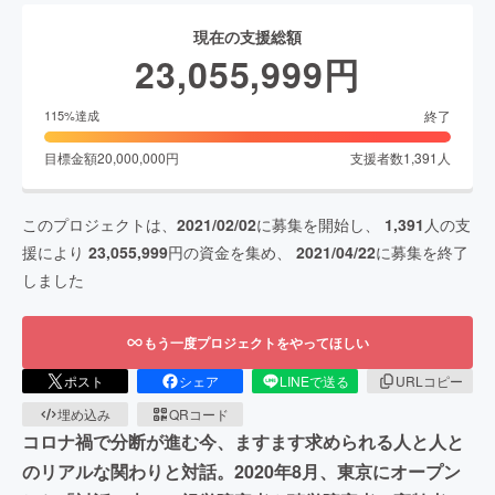
現在の支援総額
23,055,999
円
終了
115
%達成
目標金額
20,000,000
円
支援者数
1,391
人
このプロジェクトは、
2021/02/02
に募集を開始し、
1,391
人の支
援により
23,055,999
円の資金を集め、
2021/04/22
に募集を終了
しました
もう一度プロジェクトをやってほしい
ポスト
シェア
LINEで送る
URLコピー
埋め込み
QRコード
コロナ禍で分断が進む今、ますます求められる人と人と
のリアルな関わりと対話。2020年8月、東京にオープン