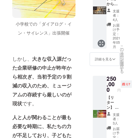
ファン
添う講
サー」
※10枚以
しま
の体験
イレン
からの
で、多
家」：
デング
演や公
を、ア
上をご
す。
を贈る
ス」ア
お礼
様性や
https://
終了
演を多
支援
シスタ
購入の
ことが
テンド
メッ
共生社
www.su
後、
者：
数行
ントの
方は、
できま
との対
セージ
会を体
mufum
4人
「チ
う。 音
志村季
紙での
す。こ
話（30
②「ダ
小学校での「ダイアログ・イ
感でき
ulab.jp/
ケット
お届
楽指導
世恵と
チケッ
どもた
分） ※
イアロ
る、対
did/ ・
け予
コー
にも力
オンラ
ン・サイレンス」出張開催
トをお
ちの感
定員は
グ・イ
話型オ
定：
本チ
ド」を
を入
イン上
送りい
想をお
12名で
ン・
2021
ンライ
ケット
お送り
れ、楽
に集っ
年05
たしま
送りし
す。２
ザ・
ンプロ
はチ
いたし
譜を使
たみな
こ
月
す。ご
ます！
グルー
ダー
グラム
の
ケット
ます。
わない
さんで
リ
希望の
※ご自身
プに分
ク」企
です。
タ
レスで
メール
コーラ
共有
ー
方は備
のご家
かれて
業・団
しかし、
大きな収入源だっ
掲載記
ン
す。ご
詳細を見る
に記載
ス（総
し、イ
を
考欄に
族や、
ご体験
体向け
事：
選
入力い
された
称：大
ノベー
択
た企業研修の中止が昨年か
「紙チ
知人の
いただ
貸し切
https://
す
ただい
手順に
人の365
ティブ
る
ケット
お子様
きま
り体験
www.ky
たメー
沿って
日を歌
な発見
ら相次ぎ、当初予定の９割
250
希望」
をご招
す。 ※
（100
obun.co
ルアド
ご体験
うアマ
を導く
とご記
待した
日程に
分） ③
,00
.jp/new
レス
ご希望
残り7
減の収入のため、ミュージ
チュア
ヒント
載くだ
い場合
ついて
体験後
s/20200
0
に、ク
日をお
シン
円
を見つ
さい。
には、
はクラ
の「ダ
817_04/
ラウド
アムの存続すら厳しいのが
選びい
ガーズ
けてい
備考欄
ウド
イアロ
【リ
・１リ
ファン
ただ
「Cha-
くの
に「招
ファン
グ・イ
ター
現状
です。
ターン
デング
き、
Cha」
が、こ
待チ
ディン
ン・
ン】 ・
につ
終了
「チ
）13グ
のプロ
ケット
グ終了
ザ・
ダイア
き、10
後、
ケット
ループ
支援
ジェク
人と人が関わることが最も
を希
後、事
ダー
ログか
名様ま
「チ
コー
者：
を率い
トで
望」と
務局と
ク」ア
らのお
でのこ
ケット
3人
ド」を
て、そ
す。 大
必要な時期に、私たちの力
ご記入
相談に
テンド
礼メッ
どもた
コー
入力
お届
の独自
人の方
くださ
なりま
との対
セージ
ち（小
ド」を
け予
後、ご
の世界
が不足しており、子どもた
はもち
い ＝＝
す。な
話（30
・東
中学
定：
お送り