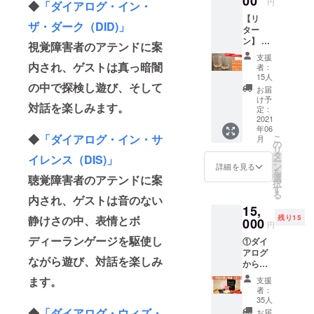
00
円
◆
「ダイアログ・イン・
グ・イ
新書）
ター
【リ
ン・サ
上記２
バック
ザ・ダーク（DID)」
ター
イレン
冊をサ
スコー
ン】 ①
ス」T
イン入
ヒー
視覚障害者のアテンドに案
ダイア
シャツ
りでお
nonowa
支援
ログか
（日本
内され、ゲストは真っ暗闇
送りし
国立
者：
らのお
製） サ
ます！
15人
店」の
礼の
の中で探検し遊び、そして
イズ・
＝＝＝
イラス
お届
メッ
重量｜
＝＝＝
け予
トレー
対話を楽しみます。
セージ
XS、
定：
＝＝＝
ション
②ダイ
2021
S、M、
＝＝＝
も担当
年06
アログ
L、XL
＝＝＝
されて
◆
「ダイアログ・イン・サ
こ
月
点字グ
素材｜
の
＝＝
いま
リ
ラスペ
綿100%
タ
『さよ
す！
イレンス（DIS)」
ー
ア（２
原産国
ン
ならの
詳細を見る
を
つセッ
｜日本
選
先』 い
聴覚障害者のアテンドに案
択
トでお
※ダイア
す
のちの
る
届けし
内され、ゲストは音のない
ログお
終わり
15,
ま
なじみ
が迫っ
残り15
静けさの中、表情とボ
す！）
000
の「久
た人
円
＝＝＝
米繊維
が、大
ディーランゲージを駆使し
①ダイ
＝＝＝
工業」
切な人
アログ
＝＝＝
さんの
に残す
ながら遊び、対話を楽しみ
からの
＝＝＝
着心地
「最後
お礼
＝ 凸を
抜群のT
のメッ
ます。
支援
メッ
感じら
シャツ
セー
者：
セージ
れる特
です！
35人
ジ」。
②「対
殊な製
参考着
◆
「ダイアログ・ウィズ・
自分が
お届