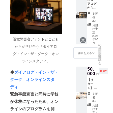
学生）
科～女
uhoidX
レス
アログ
確定後
１年
にダイ
子高等
L54QC
に、ク
からの
の日程
間）★
アログ
科）、
RVaZ63
ラウド
お礼
変更・
ご友人
の体験
国立
PkIzFz
支援
ファン
メッ
返金は
や知人
を贈る
（くに
者：
BptZE
デング
セージ
原則い
にプレ
ことが
2人
たち）
Wf76 ＝
終了
②「ダ
たしか
ゼント
できま
音大ピ
お届
＝＝＝
後、
イアロ
ねま
として
す。こ
け予
アノ
＝＝＝
「チ
グ・イ
す。
お渡し
定：
どもた
科、
＝＝＝
ケット
ン・
2021
※10枚以
いただ
ちの感
バーク
＝＝＝
視覚障害者アテンドとこども
コー
年05
ザ・
上をご
くこと
想をお
リー音
「盲点
こ
月
ド」を
ダー
購入の
も可能
の
送りし
楽院へ
からの
たちが学び合う「ダイアロ
リ
お送り
ク」子
方は、
です！
タ
ます！
進み、
アプ
ー
いたし
ども向
紙での
③あな
ン
※ご自身
詳細を見る
グ・イン・ザ・ダーク・オン
帰国。
ロー
を
ます。
けオン
チケッ
たのご
選
のご家
2010～
チ」と
択
メール
ライン
トをお
支援
ラインスタディ」
す
族や、
12年、
は？ ダ
る
に記載
スタ
送りい
で、こ
知人の
NHK「
イアロ
された
50,
ディ開
たしま
ども１
お子様
歌うコ
グ・イ
◆
ダイアログ・イン・ザ・
手順に
残り7
催権
000
す。ご
５人
をご招
ンシェ
円
ン・
沿って
（定員
希望の
（小中
待した
ル
ザ・
ダーク オンラインスタ
ご体験
【リ
10名様
方は備
学生）
い場合
ジュ」
ダーク
ご希望
ター
／18歳
考欄に
にダイ
には、
の司会
ディ
のアテ
日をお
ン】 ①
以下対
「紙チ
アログ
備考欄
として
ンドを
選びい
ダイア
象プロ
ケット
の体験
に「招
緊急事態宣言と同時に学校
出演
支援
長年務
ただ
ログか
グラム
希望」
を贈る
待チ
者：
後、ワ
め、今
き、
らのお
／開催
が休校になったため、オン
とご記
ことが
3人
ケット
イド
はダイ
「チ
礼メッ
期限1
載くだ
できま
を希
お届
ショー
バーシ
ケット
セージ
ラインのプログラムを開
年） ＝
さい。
す。こ
け予
望」と
のコメ
ティラ
コー
②ダイ
＝＝＝
定：
どもた