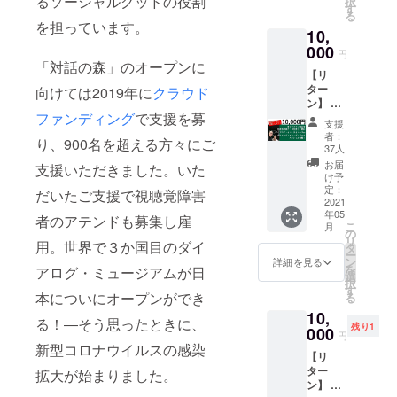
るソーシャルグッドの役割
択
障害者
スト」
す
け（言
アロ
ラピス
る
アテン
※お色
葉）を
グ・イ
を担っています。
トによ
10,
ドと会
は４色
入れて
ン・
る、心
津職人
000
ですが
いただ
ザ・
円
震える
がコラ
お楽し
「対話の森」のオープンに
きまし
ダー
エッセ
【リ
ボレー
みで
た。
ク」T
イ集。
ター
ション
向けては2019年に
クラウド
す！ ・
ダーク
シャツ
『暗闇
ン】 ①
した会
ダイア
のアテ
実はこ
から世
ファンディング
で支援を募
ダイア
津漆器
ログ点
ンドも
ちらの
支援
界が変
ログか
「めぐ
字グラ
点字の
者：
ロゴ、
わる ダ
り、900名を超える方々にご
らのお
る」お
ス ・ダ
37人
監修を
いまを
イアロ
礼の
椀 ※デ
イアロ
しまし
お届
ときめ
支援いただきました。いた
グ・イ
メッ
ザイン
グ・イ
け予
た。み
くgood
ン・
セージ
とお色
定：
ン・
て、さ
だいたご支援で視聴覚障害
design
ザ・
②代表
2021
はお選
ザ・
わって
compa
ダー
年05
の志村
びいた
者のアテンドも募集し雇
ダーク
点字を
nyの代
ク・
こ
月
季世
だけま
の
もしく
覚える
表・水
ジャパ
リ
恵・真
用。世界で３か国目のダイ
せん。
タ
はダイ
もよ
野学さ
ンの挑
ー
介とダ
写真と
ン
アロ
詳細を見る
し、 お
んにつ
戦』
を
アログ・ミュージアムが日
イアロ
は異な
選
グ・イ
好きな
くって
1993
択
グ・イ
るデザ
す
ン・サ
ドリン
いただ
年、あ
本についにオープンができ
る
ン・サ
インの
イレン
クを飲
いたも
る日出
10,
イレン
可能性
スＴ
んで、
る！―そう思ったときに、
の。ア
合った
残り1
スもし
000
がござ
シャツ
日常を
円
ルファ
新聞の
くはダ
いま
・ダー
新型コロナウイルスの感染
豊かに
ベット
囲み記
【リ
イアロ
す。楽
クロゴ
するア
が、暗
事から
ター
グ・イ
拡大が始まりました。
しみに
入り
イテム
闇を浮
まった
ン】 ①
ン・
おまち
トート
にして
遊、み
く手探