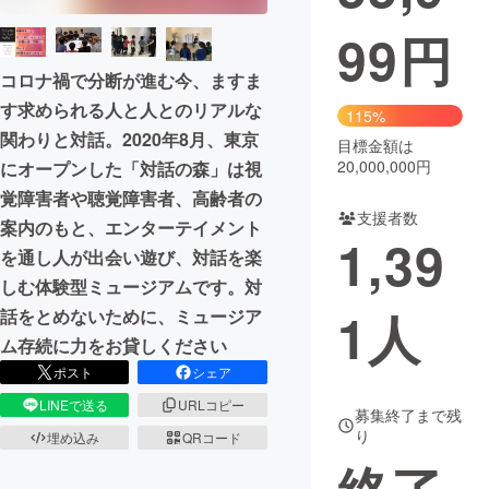
99
円
まちづくり・地域活性化
コロナ禍で分断が進む今、ますま
す求められる人と人とのリアルな
CAMPFIRE for Social Good
CAMPFIRE Creation
115%
関わりと対話。2020年8月、東京
CAMPFIREふるさと納税
machi-ya
コミュニティ
目標金額は
20,000,000円
にオープンした「対話の森」は視
覚障害者や聴覚障害者、高齢者の
支援者数
案内のもと、エンターテイメント
1,39
を通し人が出会い遊び、対話を楽
しむ体験型ミュージアムです。対
1
人
話をとめないために、ミュージア
ム存続に力をお貸しください
ポスト
シェア
LINEで送る
URLコピー
募集終了まで残
り
埋め込み
QRコード