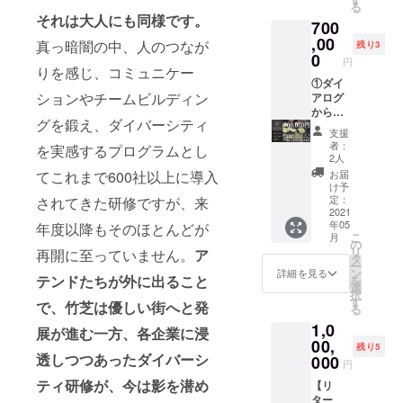
ケット
る
mori.di
験チ
グラム
す。
も、ご
で学
それは大人にも同様です。
700
alogue.
ケット
（リア
体験は
生・お
or.jp/ 大
につい
ルもし
,00
可能で
真っ暗闇の中、人のつなが
子様も
残り3
阪会場
て 東
くはオ
0
す。ご
ご体験
円
「対話
京・竹
ンライ
りを感じ、コミュニケー
友人や
できま
のある
芝「対
ン／定
①ダイ
知人に
すが、
ションやチームビルディン
家」：
話の
員8名）
アログ
「チ
差額の
https://
森」ま
③あな
からの
ケット
ご返金
グを鍛え、ダイバーシティ
www.su
たは大
たのご
お礼
コー
はいた
支援
mufum
阪「対
支援
メッ
ド」を
しかね
者：
を実感するプログラムとし
ulab.jp/
話のあ
で、こ
セージ
プレゼ
2人
ます。
did/ ・
る家」
ども５
②「ダ
ントと
・有効
お届
てこれまで600社以上に導入
本チ
で開催
０人
イアロ
してお
け予
期限は
ケット
中のプ
（小中
グ・イ
定：
されてきた研修ですが、来
渡しい
１年間
はチ
ログラ
学生）
ン・
2021
ただく
です。
年05
ケット
ムおひ
にダイ
ザ・
年度以降もそのほとんどが
ことも
ご予約
こ
月
レスで
とつを
アログ
ダー
の
可能で
確定後
リ
再開に至っていません。
ア
す。ご
ご体験
の体験
ク」企
タ
す！ ・
の日程
ー
入力い
いただ
を贈る
業研
ン
本チ
詳細を見る
変更・
テンドたちが外に出ること
を
ただい
けま
ことが
修 １
選
ケット
返金は
択
たメー
す。 東
できま
日プロ
す
で学
原則い
で、竹芝は優しい街へと発
る
ルアド
京会場
す。こ
グラム
生・お
たしか
1,0
レス
「対話
どもた
（リア
子様も
展が進む一方、各企業に浸
ねま
に、ク
の
ちの感
ルもし
00,
ご体験
す。
残り5
ラウド
森」：
想をお
くはオ
透しつつあったダイバーシ
000
できま
※10枚以
円
ファン
https://t
送りし
ンライ
すが、
上をご
ティ研修が、今は影を潜め
デング
aiwano
ます！
ン／定
【リ
差額の
購入の
終了
mori.di
※ご自身
員8名）
ター
ご返金