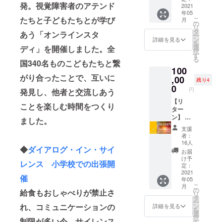
ご記入
ンテイ
ボの首
発。視覚障害者のアテンド
ド」を
アロ
2021
＝＝＝
ちの感
くださ
ター、
席研究
年05
入力
グ・イ
＝＝＝
想をお
い ＝＝
審査員
員とし
たちと子どもたちとが学び
こ
月
後、ご
ン・サ
＝＝
の
送りし
＝＝＝
として
てはた
リ
予約が
イレン
■「ダイ
タ
ます！
■体験チ
あう「オンラインスタ
フジテ
らく視
ー
確定と
ス オ
アロ
ン
※ご自身
詳細を見る
ケット
レビ系
覚障害
を
なりま
リジナ
グ・イ
選
のご家
ディ」を開催しました。全
につい
列「芸
者の檜
択
す。 ・
ル手話
ン・
す
族や、
て 東
能界特
山晃
る
リター
教室
国340名ものこどもたちと繋
ザ・
知人の
京・竹
技王決
（ひや
100
ンご購
（団体
ダー
お子様
芝「対
定戦
まっ
がり合ったことで、互いに
入者ご
10名様
,00
ク」こ
をご招
話の
残り4
TEPPE
ち）。
本人で
貸し切
ども向
0
待した
森」ま
N ピア
円
彼は生
発見し、他者と交流しあう
なくと
り・90
けオン
い場合
たは大
ノ部
まれて
も、ご
分間）
【リ
ライン
には、
阪「対
門」な
ことを楽しむ時間をつくり
この
体験は
音のな
ター
スタ
備考欄
話のあ
どを務
方、視
可能で
い世界
ン】 ①
ディに
に「招
ました。
る家」
める。
覚で物
す。ご
のプロ
ダイア
ついて
待チ
で開催
現在、
支援
事を捉
友人や
フェッ
ログか
「ダイ
ケット
中のプ
者：
コメン
えたこ
知人に
ショナ
らのお
アロ
を希
16人
ログラ
テイ
とはあ
◆
ダイアログ・イン・サイ
「チ
ルのア
礼メッ
グ・イ
望」と
ムおひ
お届
ターと
りませ
ケット
テンド
セージ
ン・
ご記入
け予
とつを
して
ん。で
レンス 小学校での出張開
コー
（聴覚
②東
ザ・
定：
くださ
ご体験
TOKYO
も、彼
ド」を
障害
京・竹
2021
ダー
い ＝＝
いただ
MX「モ
催
が日頃
年05
プレゼ
者）に
芝「対
ク」こ
＝＝＝
けま
ーニン
「見て
こ
月
ントと
よるオ
話の
どもオ
の
■体験チ
す。 東
給食もおしゃべりが禁止さ
グ
いる」
リ
してお
リジナ
森」ま
ンライ
タ
ケット
京会場
CROSS
世界を
ー
渡しい
ル手話
たは大
ンスタ
ン
れ、コミュニケーションの
につい
詳細を見る
「対話
」やラ
聞いて
を
ただく
講座で
阪「対
ディ
選
て 東
の
ジオな
みる
択
ことも
す！手
話のあ
制限が多い今、サイレンス
は、
す
京・竹