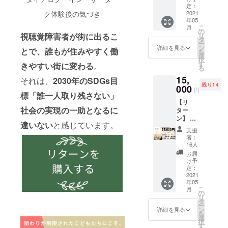
京・竹
定：
教えて
ンツ開
中のプ
2021
ク体験後の気づき
芝「対
下さ
発の裏
ログラ
年05
話の
い』 オ
側をオ
ムおひ
こ
月
森」ま
の
レンジ
ンライ
とつを
リ
視聴覚障害者が街に出るこ
たは大
タ
ページ
ンにて
ご体験
ー
阪「対
ン
新刊！
語りま
詳細を見る
いただ
とで、誰もが住みやすく働
を
話のあ
選
料理を
す ※オ
けま
択
る家」
す
おいし
ンライ
きやすい街に変わる
。
す。 東
る
体験チ
く作る
ンツー
京会場
15,
ケット
それは、
2030年のSDGs目
コツに
ルZoom
「対話
残り14
000
１枚
は理由
を使用
の
円
標「誰一人取り残さない」
（有効
があり
予定で
森」：
【リ
期限１
ます。
す。
https://t
社会の実現の一助となるに
ター
年間）
「な
※2021
aiwano
ン】 ①
★ご友
ぜ、こ
年内に
mori.di
違いない
と感じています。
ダイア
人や知
うする
開催予
alogue.
支援
ログか
人にプ
とおい
定で
者：
or.jp/ 大
らのお
レゼン
16人
しくな
す。日
阪会場
礼メッ
トとし
るの
程につ
お届
「対話
セージ
てお渡
け予
か」が
きまし
のある
②ダイ
定：
しいた
わかれ
てはク
家」：
アロ
2021
だくこ
ば、他
ラウド
https://
年05
グ・イ
とも可
の料理
ファン
www.su
こ
月
ン・サ
の
能で
にも応
ディン
mufum
リ
イレン
タ
す！ ③
用がき
グ終了
ulab.jp/
ー
ス オ
ン
あなた
詳細を見る
き、料
後、ご
did/ ・
を
リジナ
選
のご支
理の腕
支援者
本チ
択
ル手話
す
援で、
が上が
様にご
ケット