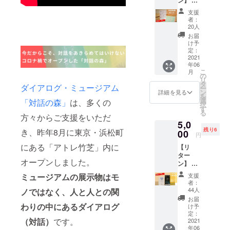
を。
ダイア
支援
表情やボ
ログか
者：
らのお
20人
ディラン
礼メッ
お届
ゲージで楽
セージ
け予
②手話
しむ「サイ
定：
勉強
2021
レンス」で
年06
セット
こ
月
は、言語や
・オリ
の
リ
ジナル
文化の壁を
タ
ダイアログ・ミュージアム
ー
A4クリ
ン
詳細を見る
超えた対話
を
アファ
選
「対話の森」
は、多くの
択
を。そして
イル ・
す
る
オリジ
方々からご支援をいただ
「タイム」
5,0
ナルハ
では、年齢
残り6
き、昨年8月に東京・浜松町
ンカ
00
円
チ ※
や世代を超
にある「アトレ竹芝」内に
【リ
お色は
え、生き方
ター
２色あ
オープンしました。
について対
ン】 ①
ります
ダイア
がどち
話をしま
ミュージアムの展示物はモ
支援
ログか
らにな
者：
す。
らのお
るかは
44人
ノではなく、人と人との関
礼の
世代。ハン
お楽し
お届
メッ
わりの中にあるダイアログ
みで
け予
ディキャッ
セージ
す！
定：
プ。文化。
（対話）
です。
②志村
2021
※50cm
年06
季世恵
×50cm