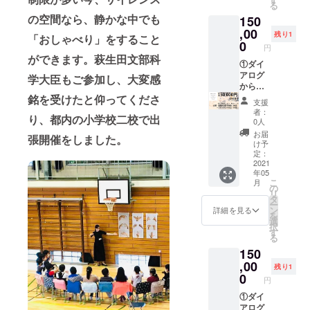
森」：
どに出
と、私
る
可能で
話を習
る家」
2020年
芝「対
https://t
演中。
たちの
の空間なら、静かな中でも
150
す！ ・
うのが
体験チ
3月から
話の
aiwano
音楽を
日常に
本チ
はじめ
ケット
,00
スター
森」ま
mori.di
残り1
楽しむ
埋もれ
「おしゃべり」をすること
ケット
ての方
10枚
トし
0
たは大
alogue.
ことに
円
てしま
で学
も、お
（有効
た、視
阪「対
or.jp/ 大
ができます。萩生田文部科
徹底し
いがち
生・お
子様で
期限１
①ダイ
覚障害
話のあ
阪会場
たライ
な、
子様も
も楽し
年間）
アログ
者のア
る家」
学大臣もご参加し、大変感
「対話
ブ、コ
はっと
ご体験
みなが
★体験
からの
テンド
で開催
のある
ンサー
する発
できま
ら参加
チケッ
お礼
銘を受けたと仰ってくださ
スタッ
中のプ
家」：
トを行
支援
見にあ
すが、
できま
トは知
メッ
フとこ
ログラ
https://
者：
い、一
ふれて
り、都内の小学校二校で出
差額の
す！
人や同
セージ
どもた
ムおひ
0人
www.su
方では
いま
ご返金
※2021
僚・ご
②「ダ
ちによ
とつを
mufum
お届
自分自
す。 自
張開催をしました。
はいた
年内、
友人・
イアロ
る、教
ご体験
け予
ulab.jp/
身の介
分だけ
しかね
都内に
ご家族
グ・イ
え合
定：
いただ
did/ ・
護経
では見
ます。
て90分
へのプ
ン・サ
2021
いっこ
けま
本チ
験、発
えない
年05
・有効
程度で
レゼン
イレン
の場で
す。 東
ケット
達障害
視点、
こ
月
期限は
開催予
トも可
ス」企
す。ア
の
京会場
はチ
の双子
見落と
リ
１年間
定で
能で
業・団
テンド
タ
「対話
ケット
の娘の
してし
ー
です。
す。日
す！ ③
体向け
と出会
ン
の
詳細を見る
レスで
育児経
まうの
を
ご予約
程はク
あなた
貸し切
い、普
選
森」：
す。ご
験を生
が「盲
択
確定後
ラウド
のご支
り体験
段とは
す
https://t
入力い
かし、
点」で
る
の日程
ファン
援で、
（90
異なる
aiwano
ただい
各種施
す。見
150
変更・
ディン
こども
分） ③
感覚を
mori.di
たメー
設、教
えない
返金は
グ終了
３０人
体験後
,00
使って
alogue.
ルアド
残り1
育現場
ひや
原則い
後、ご
（小中
の「ダ
楽しみ
0
or.jp/ 大
レス
などで
円
まっち
たしか
調整の
学生）
イアロ
ながら
阪会場
に、ク
気持ち
の「盲
ねま
ご連絡
にダイ
グ・イ
①ダイ
交流す
「対話
ラウド
に寄り
点セン
す。
をいた
アログ
ン・サ
アログ
ること
のある