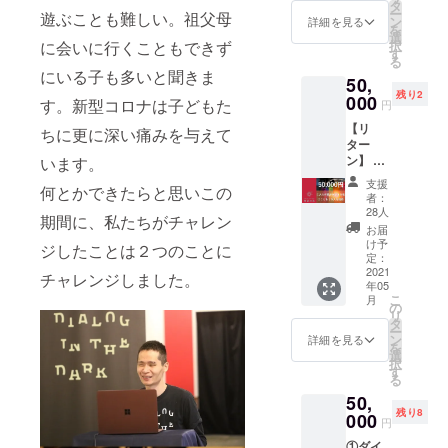
森」ま
たしま
タ
追って
京会場
ー
り200
コー
遊ぶことも難しい。祖父母
たは大
す。 ※
ン
お知ら
詳細を見る
「対話
を
品!
ド」を
阪「対
日程は
選
せいた
の
択
に会いに行くこともできず
https://
プレゼ
話のあ
クラウ
す
します
森」：
る
amzn.to
ントと
る家」
ドファ
が、平
にいる子も多いと聞きま
https://t
/3mYCg
してお
50,
体験チ
ンディ
日18時
aiwano
we 撮影
渡しい
残り2
ケット
000
ング終
～21時
す。新型コロナは子どもた
円
mori.di
／ キャ
ただく
２枚
了後、
頃に開
alogue.
ベツの
ことも
【リ
（有効
事務局
ちに更に深い痛みを与えて
催予定
or.jp/ 大
豚巻き
可能で
ター
期限１
とご相
です。
阪会場
照り焼
す！ ・
ン】 ①
います。
年間）
談の上
＝＝＝
「対話
き：鈴
本チ
ダイア
★ご友
決定い
＝＝＝
支援
のある
木泰介
何とかできたらと思いこの
ケット
ログか
人や知
たしま
＝＝＝
者：
家」：
にら
で学
らのお
人にプ
す。 ●
28人
＝＝＝
期間に、私たちがチャレン
https://
たっぷ
生・お
礼メッ
レゼン
秦万里
＝ 「盲
お届
www.su
りのあ
子様も
セージ
トとし
子さん
け予
点から
ジしたことは２つのことに
mufum
さり
ご体験
②東
てお渡
定：
プロ
のアプ
ulab.jp/
スー
できま
京・竹
2021
しいた
フィー
チャレンジしました。
ロー
did/ ・
プ：木
年05
すが、
芝「対
だくこ
ル
チ」
こ
本チ
月
村拓、
差額の
話の
とも可
の
https://
アーカ
リ
ケット
アスパ
ご返金
森」ま
能で
タ
hatama
イブは
ー
はチ
ラとか
はいた
たは大
す！ ③
ン
riko.net
詳細を見る
こち
を
ケット
にかま
しかね
阪「対
あなた
選
/ 3歳か
ら！
択
レスで
の春雨
ます。
話のあ
のご支
す
らピア
https://
る
す。ご
サラ
・有効
る家」
援で、
ノを始
youtub
入力い
ダ：澤
50,
期限は
体験チ
こども
める。
e.com/p
ただい
木央子
残り8
１年間
ケット5
000
１０人
学習院
laylist?
円
たメー
です。
枚（有
（小中
（初等
list=PL
ルアド
①ダイ
ご予約
効期限