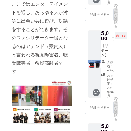
宗教。民
こ
ここではエンターテイメン
月
＆真
の大判
の
族。世の中
リ
介 サ
サイ
タ
トを通し、あらゆる人が対
ー
を分断して
イン本
ズ。お
ン
詳細を見る
を
セッ
弁当包
選
いるたくさ
等に出会い共に遊び、対話
択
ト！ ・
みとし
す
んのもの
る
志村季
ても使
をすることができます。そ
5,0
世恵著
を、出会い
えま
残り52
のファシリテーター役とな
『さよ
00
す。 イ
と対話に
円
ならの
ラスト
よってつな
るのはアテンド（案内人）
【リ
先』 (講
は門秀
ター
談社文
彦さ
ぎ、ダイ
と言われる視覚障害者、聴
ン】 ①
庫) ・志
ん。 門
バーシティ
ダイア
村真介
さんは
支援
覚障害者、後期高齢者で
ログか
を体感する
著『暗
NHK「
者：
らのお
闇から
キャラ
48人
す。
ミュージア
礼の
世界が
とおた
お届
ム。この場
メッ
変わる
まじゃ
け予
セージ
ダイア
定：
で生まれて
くし
②「ダ
2021
ログ・
島」
いく「対
年06
イアロ
イン・
や、手
こ
月
話」が展示
グ・イ
ザ・
の
話が共
リ
ン・
ダー
タ
通言語
物です。
ー
ザ・
ク・
ン
となる
詳細を見る
HP：
を
ダー
ジャパ
選
国内初
択
ク」も
https://taiwa
ンの挑
す
のサイ
る
しくは
戦』
ニング
nomori.dialo
5,0
「ダイ
（講談
ストア
gue.or.jp
アロ
社現代
「ス