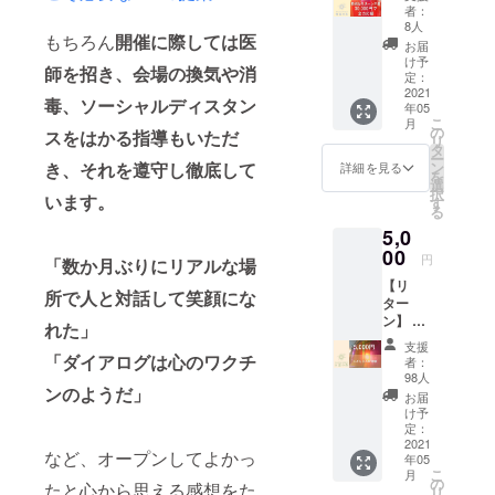
2020年
ターン
にも耐
催いた
者：
なお、
ンタ
１月か
不要！
えうる
8人
しま
お申込
リー映
ら現
もちろん
開催に際しては医
≫ ①ダ
丈夫さ
す。 ※
お届
みには
画『i－
職。
イアロ
です！
け予
日程は
コトラ
新聞記
師を招き、会場の換気や消
https://
グ（ア
定：
サイ
クラウ
ボ会員
者ド
www.po
テンド
2021
ズ・重
ドファ
毒、ソーシャルディスタン
規約に
キュメ
la.co.jp/
年05
＆ス
量｜
ンディ
同意の
こ
ント
月
compa
タッ
の
XS、
ング終
スをはかる指導もいただ
うえ会
リ
－』と
ny/visio
フ）か
タ
S、M、
了後、
員登録
ー
して公
n/index.
らのお
ン
き、それを遵守し徹底して
L、XL
詳細を見る
事務局
（無
を
開され
html
礼の
選
素材｜
よりご
料）が
択
た。
メッ
います。
す
綿100%
案内い
必要と
る
セージ
原産国
たしま
なりま
5,0
②ダイ
｜日本
す。
す。 ※
アログ
00
参考着
円
材料の
「数か月ぶりにリアルな場
からの
丈サイ
送付は
【リ
お礼の
ズ:
所で人と対話して笑顔にな
ござい
ター
動画
XS：身
ませ
ン】 ①
メッ
丈
れた」
ん。事
ダイア
セージ
60cm、
支援
前に買
ログか
「ダイアログは心のワクチ
身幅
者：
い出し
らのお
98人
42cm S
リスト
礼の
ンのようだ」
：身丈
お届
と段取
メッ
け予
67cm、
り表を
セージ
定：
身幅
お送り
②あな
2021
45cm M
など、オープンしてよかっ
し、必
年05
たのご
：身丈
こ
要な食
月
支援
の
70cm、
たと心から思える感想をた
リ
材や道