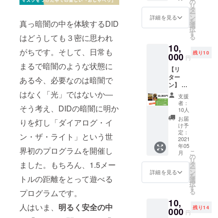
イバー
の
の ご希
＝＝＝
ん。 サ
ガラス
リ
そのま
グ・イ
シティ&
タ
望をお
＝ 会津
イズ・
原産国
ー
まのカ
ン・
インク
ン
選びく
詳細を見る
漆器
重量｜
｜日本
を
ラーリ
真っ暗闇の中を体験するDID
ザ・
ルー
選
ださい
「めぐ
50cm×
択
ング！
ダーク
ジョン
す
※日程は
る」開
50cm
る
はどうしても３密に思われ
スタッ
を体
にも取
クラウ
発ス
素材｜
フも着
10,
験！ 難
り組ま
ドファ
トー
綿100%
がちです。そして、日常も
用、着
残り10
民問題
000
れてい
ンディ
リー
円
原産国
心地が
やハラ
る株式
ング終
まるで暗闇のような状態に
https://
｜日
良く、
【リ
スメン
会社
了後、
meguru
本 ＝
度重な
ター
ト問題
ポーラ
ある今、必要なのは暗闇で
事務局
-
＝＝＝
る洗濯
ン】 ①
など弱
代表取
よりご
urushi.
＝＝＝
にも耐
ダイア
はなく「光」ではないか―
者に寄
締役社
案内い
com/pr
支援
＝＝＝
えうる
ログか
り添う
長の及
たしま
者：
oducts/
＝＝＝
丈夫さ
そう考え、DIDの暗闇に明か
らのお
視点で
川美紀
10人
す。
birth-
＝＝ ・
です。
礼の
精力的
さんと
お届
story.ht
ダーク
りを灯し「ダイアログ・イ
＝＝＝
メッ
に取材
一緒
け予
ml 視覚
アテン
＝＝＝
セージ
活動を
定：
に、ダ
に頼ら
ン・ザ・ライト」という世
ド監修
＝＝
②コト
2021
続ける
イアロ
ずに生
今治タ
「ダイ
年05
ラボご
新聞記
グ・イ
界初のプログラムを開催し
きてい
オル
こ
月
アロ
提供！
者の望
の
ン・
るが故
「プレ
リ
グ・イ
対話も
月衣塑
ました。もちろん、1.5メー
タ
ザ・
に、も
スト」
ー
ン・サ
もっと
子さん
ン
ダーク
詳細を見る
のの形
セン
を
イレン
トルの距離をとって遊べる
すすむ
とのダ
選
を体験
や触覚
ターに
択
ス」T
食卓
イアロ
す
でき
を感じ
ある折
る
プログラムです。
シャツ
に！
グ・イ
る、今
取る優
り目の
表情だ
10,
「晩ご
ン・
回限り
れた感
人はいま、
明るく
安全の中
ところ
けでな
残り14
はんが
000
ザ・
のプロ
円
性を
を１回
く、手
でき
ダーク