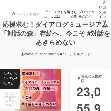
新
ロ
規
グ
会
プロジェクトを掲
はじ
プロジェクト
/
載するには
める
をさがす
イ
員
ン
登
応援求む！ダイアログミュージアム
録
「対話の森」存続へ、今こそ #対話を
あきらめない
人気のプロ
注目のリ
注目の新着プロ
募集終了が近いプ
もうすぐ公開
ジェクト
ターン
ジェクト
ロジェクト
されます
dialogue japan society
ソーシャルグッド
アート・写真
音楽
現在の支援総
テクノロジー・ガジェット
ゲーム・サ
額
23,0
映像・映画
書籍・雑誌
55,9
ビジネス・起業
チャレンジ