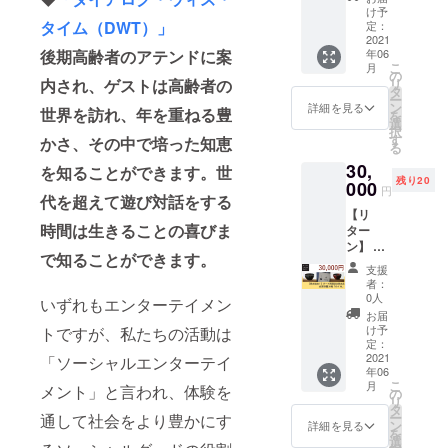
話の
造方法
丈サイ
け予
死んだ
森」福
タイム（DWT）」
を用い
定：
ズ:
後も、
袋
2021
て、点
XS：身
家族や
年06
後期高齢者のアテンドに案
（大）
字をあ
丈
恋人を
こ
月
・サイ
らわし
の
60cm、
支え続
リ
内され、ゲストは高齢者の
レンス
たグラ
タ
身幅
けられ
ー
オリジ
ス。 亀
ン
42cm S
詳細を見る
る言葉
世界を訪れ、年を重ねる豊
を
ナル手
戸の富
選
：身丈
とは?
択
話クリ
硝子さ
す
67cm、
かさ、その中で培った知恵
たくさ
る
アファ
んが作
身幅
んの末
30,
イル ・
られて
を知ることができます。世
45cm M
期がん
残り20
サイレ
000
いるの
：身丈
の人た
円
代を超えて遊び対話をする
ンスオ
をみつ
70cm、
ちに寄
【リ
リジナ
け、ひ
身幅
り添
時間は生きることの喜びま
ター
ルハン
とめぼ
48cm L
い、た
ン】 ①
カチ
れ。
：身丈
だ死を
で知ることができます。
ダイア
※お色
「DIAL
73cm、
待つの
支援
ログか
は２色
OGUE
身幅
者：
ではな
らのお
ありま
MUSEU
0人
51cm
く、最
いずれもエンターテイメン
礼メッ
すがお
M」の
XL：身
お届
後まで
セージ
楽しみ
文字
け予
トですが、私たちの活動は
丈
何かを
②ダイ
です！
定：
と、整
76cm、
生み出
アロ
2021
・ダー
「ソーシャルエンターテイ
頓され
身幅
そうと
年06
グ・イ
クアテ
た点字
54cm
する、
こ
月
メント」と言われ、体験を
ン・
ンド監
の
の中に
＝＝＝
そのお
リ
ザ・
修今治
タ
も オリ
＝＝＝
手伝い
ー
通して社会をより豊かにす
ダーク
タオル
ン
ジナル
詳細を見る
＝＝
をして
を
の視覚
「プレ
選
の仕掛
「ダイ
きたセ