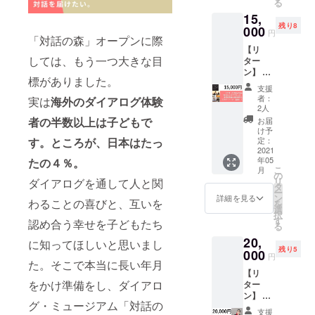
る
教室
こども
るきっ
案内を
はチ
15,
（90分
３人
かけ
いたし
ケット
残り8
間） 音
000
（小中
に。樋
ます。
円
レスで
「対話の森」オープンに際
のない
学生）
口直哉
す。ご
【リ
世界の
にダイ
さん
入力い
しては、もう一つ大きな目
ター
プロ
アログ
が、レ
ただい
ン】 ①
フェッ
の体験
シピと
たメー
標がありました。
ダイア
ショナ
を贈る
とも
支援
ルアド
ログか
ルのア
ことが
者：
に、コ
実は
海外のダイアログ体験
レス
らのお
テンド
2人
できま
ツを理
に、ク
礼の
（聴覚
者の半数以上は子どもで
す。こ
お届
論的、
ラウド
メッ
障害
け予
どもた
科学的
ファン
セージ
者）に
定：
す。ところが、日本はたっ
ちの感
に解説
デング
②ダー
2021
よるオ
想をお
します!
終了
年05
たの４％。
クダイ
リジナ
送りし
https://
後、
こ
月
バーシ
ル手話
の
ます！
amzn.to
「チ
リ
ダイアログを通して人と関
ティラ
講座で
タ
※ご自身
/3syhF3
ケット
ー
ボ所属
す！手
ン
詳細を見る
のご家
7 Ｂ
わることの喜びと、互いを
コー
を
ひや
話を習
選
族や、
『The基
ド」を
択
まっち
うのが
す
知人の
認め合う幸せを子どもたち
本２０
お送り
る
の
はじめ
お子様
０』
いたし
20,
Youtub
ての方
に知ってほしいと思いまし
をご招
『オレ
ます。
残り5
e「盲点
000
も楽し
待した
円
ンジ
メール
からの
た。そこで本当に長い年月
みなが
い場合
ペー
に記載
【リ
アプ
ら参加
には、
ジ』の
された
をかけ準備をし、ダイアロ
ター
ロー
できま
備考欄
人気連
手順に
ン】 ①
チ」の
す！
に「招
載「料
沿って
グ・ミュージアム「対話の
ダイア
裏側を
※2021
待チ
支援
理のい
ご体験