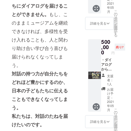
予約が
が広が
ろん、
＝＝＝
お、開
分） ※
京・竹
2021
生）が
いたし
ちにダイアログを届けるこ
確定と
りつつ
お子様
年05
■体験チ
催期限
定員は
芝「対
ご体験
ます。
なりま
ある。
のご参
こ
月
ケット
は1年で
12名で
話の
いただ
とができません。
もし、こ
の
メール
す。 ・
平和へ
加も大
リ
につい
す。
す。２
森」ま
けま
タ
に記載
リター
の思い
歓迎！
ー
のままミュージアムを継続
て 東
グルー
たは大
す。開
ン
された
詳細を見る
ンご購
をコー
みんな
を
京・竹
プに分
阪「対
催時間
選
手順に
入者ご
ラスメ
が「盲
択
できなければ、多様性を受
芝「対
かれて
話のあ
は2時間
す
沿って
本人で
ンバー
点ハン
る
話の
ご体験
る家」
です。
ご体験
なくと
と共に
け入れることも、人と関わ
ター」
500
森」ま
いただ
体験チ
・日程
ご希望
も、ご
広げる
にな
たは大
きま
ケット
,00
につい
日をお
体験は
り助け合い学び合う喜びも
残り7
活動も
り、日
阪「対
す。 ※
50枚
ては、
0
選びい
可能で
精力的
円
常を面
話のあ
日程に
（有効
別途事
届けられなくなってしま
ただ
す。ご
でマ
白くし
る家」
ついて
期限１
・ダイ
務局と
き、
友人や
レーシ
ていく
で開催
はクラ
年間）
アログ
う。
相談に
「チ
知人に
ア、ア
ため
中のプ
ウド
★体験
からの
なりま
ケット
「チ
メリ
に。ひ
対話の持つ力が自分たちを
ログラ
ファン
チケッ
お礼
す。な
コー
ケット
カ、香
支援
やまっ
ムおひ
ディン
トは知
メッ
お、開
ド」を
コー
者：
港など
ちへの
どれほど豊かにするのか、
とつを
グ終了
人や同
セージ
催期限
入力
1人
ド」を
でも演
質問・
ご体験
後、事
僚・ご
・「ダ
は1年で
後、ご
プレゼ
お届
日本の子どもたちに伝える
奏。
相談も
いただ
務局と
友人・
イアロ
す。 ・
予約が
け予
ントと
お待ち
けま
相談に
ご家族
グ・イ
オンラ
定：
確定と
こともできなくなってしま
してお
してお
す。 東
なりま
へのプ
ン・
2021
イン通
なりま
渡しい
りま
年05
京会場
す。な
レゼン
ザ・
う。
話アプ
す。 ・
ただく
す！
こ
月
「対話
お、開
トも可
ダー
リZoom
の
リター
ことも
リ
私たちは、対話のたねを届
の
催期限
能で
ク」企
を使用
タ
ンご購
可能で
ー
森」：
は1年で
す！ ＝
業研
しての
ン
入者ご
詳細を見る
す！ ・
を
けたいのです。
https://t
す。
＝＝＝
修 半
プログ
選
本人で
本チ
択
aiwano
＝ ■体
日プロ
ラムで
す
なくと