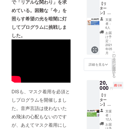
グラム
で「リアルな関わり」を求
持って
折るだ
や体全
【リ
ちゃう
体験で
です！
いるア
けの長
体でお
ター
オンラ
す！
めている。
困難な「今」を
※体験は
テンド
方形タ
しゃべ
ン】 ①
イン料
https://t
約100分
たち。
オルハ
りする
ダイア
理講
照らす希望の光を暗闇に灯
witter.c
です。
支援
彼らの
ンカ
サイレ
ログか
座」
om/ISO
2021年
者：
アドバ
チ。か
してプログラムに挑戦しま
ンス。
らのお
（選べ
KO_MO
6人
内に、
イスを
さばら
手話や
礼の
るビギ
CHIZU
東京・
お届
元に、
ず、
した。
ジェス
メッ
ナー向
KI?
け予
竹芝の
腕利き
すっき
チャー
セージ
けの書
定：
s=20 ※
ダイア
の会津­
り機能
などの
②アク
2021
籍付
体験は
ログ・
の漆器
的なタ
年05
「手の
サ生命
き！）
約100分
ミュー
職人た
こ
オルで
月
おしゃ
保険株
※終了時
の
です。
ジアム
ちが１
リ
す。 カ
べり」
式会
には、
タ
2021年
「対話
年間に
ー
ラー｜
がよく
社 代
１汁２
ン
内に、
詳細を見る
の森」
渡って
を
ナチュ
映える
表取締
～３菜
選
東京・
にて開
試作と
択
ラル、
よう、
役社長
の夕飯
す
竹芝の
催いた
改良を
る
ホワイ
胸元は
兼
献立が
ダイア
しま
繰り返
ト、
20,
真っ黒
CEO
完成し
ログ・
す。 ※
し「め
バーミ
残り8
の無地
安渕聖
000
ている
ミュー
日程は
円
ぐる」
リオ
DISも、マスク着用を必須と
で、
司さん
オンラ
ジアム
クラウ
は生ま
ン、
【リ
袖・後
のオン
イン料
「対話
ドファ
れまし
チャ
しプログラムを開催しまし
ター
ろの裾
ライン
理講座
の森」
ンディ
た。
コール
ン】 ①
にプリ
歌舞伎
です！
にて開
ング終
た。音声言語は使わないた
※お色は
ダイア
ントを
入門講
終了
催いた
了後、
支援
選べま
ログか
いれま
座 ※講
後、す
しま
者：
事務局
め飛沫の心配もないのです
せん サ
らのお
した。
座は約
ぐにご
12人
す。 ※
よりご
イズ・
礼の
90分で
家族で
が、あえてマスク着用にし
日程は
お届
案内い
重量｜
メッ
す。
夕食を
け予
クラウ