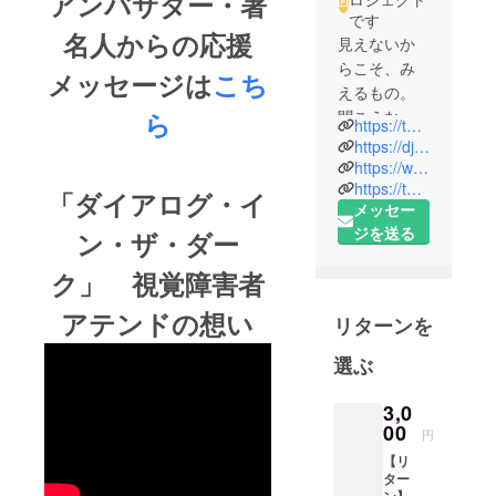
アンバサダー・著
です
名人からの応援
見えないか
らこそ、み
メッセージは
こち
えるもの。
ら
聞こえない
https://taiwanomori.dialogue.or.jp/
からこそ、
https://djs.dialogue.or.jp/
聴こえるも
https://www.facebook.com/DIALOGUEMUSEUM
https://twitter.com/DialogintheDark
の。老いる
「ダイアログ・イ
メッセー
からこそ、
ジを送る
ン・ザ・ダー
学べるこ
と。
ク」 視覚障害者
目以外の感
性を使い楽
アテンドの想い
リターンを
しむことの
できる
選ぶ
「ダーク」
では、見た
3,0
00
目や固定観
円
念から解放
【リ
ター
された対話
ン】 ①