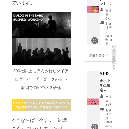
方は、
ています。
後、
alogue.
のご家
③あな
ン】 ①
はいた
紙での
「チ
or.jp/ 大
族や、
たのご
ダイア
しかね
チケッ
支援
ケット
阪会場
知人の
支援
ログか
ます。
トをお
者：
コー
「対話
お子様
で、こ
らのお
・有効
0人
送りい
ド」を
のある
をご招
ども１
礼メッ
期限は
たしま
お届
お送り
家」：
待した
００人
セージ
１年間
け予
す。ご
いたし
https://
い場合
（小中
②東
定：
です。
希望の
ます。
www.su
には、
学生）
京・竹
2021
ご予約
方は備
年05
メール
mufum
備考欄
にダイ
芝「対
確定後
考欄に
こ
月
に記載
ulab.jp/
に「招
アログ
話の
の
の日程
「紙チ
リ
された
did/ ・
待チ
の体験
森」ま
タ
変更・
ケット
ー
手順に
本チ
ケット
を贈る
たは大
ン
返金は
詳細を見る
希望」
を
沿って
ケット
を希
ことが
阪「対
選
原則い
とご記
択
ご体験
はチ
望」と
できま
話のあ
す
たしか
載くだ
る
ご希望
ケット
ご記入
す。こ
る家」
ねま
さい。
600社以上に導入されたダイア
500
日をお
レスで
くださ
どもた
体験チ
す。
円
選びい
す。ご
い ＝＝
ちの感
ケット
※10枚以
ログ・イ・ザ・ダークの真っ
★小中
ただ
入力い
＝＝＝
想をお
200枚
上をご
学生限
き、
ただい
＝
送りし
（有効
暗闇でのビジネス研修
購入の
定★
「チ
たメー
■「ダイ
ます！
期限１
方は、
キッ
ケット
ルアド
アロ
※ご自身
年間）
紙での
支援
ズ・
コー
レス
グ・イ
のご家
★体験
者：
チケッ
ティー
ド」を
に、ク
ン・
族や、
チケッ
14人
トをお
ンから
入力
ラウド
ザ・
知人の
トは知
お届
送りい
も応援
後、ご
ファン
ダー
お子様
人や同
け予
たしま
を待っ
定：
予約が
デング
ク」企
をご招
僚・ご
本当ならば、今すぐ「対話
す。ご
ていま
2021
確定と
終了
業研
待した
友人・
希望の
年05
す！ ※
の森」にいらしていただ
なりま
後、
修 半
い場合
ご家族
方は備