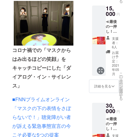
玉エリ
る
φ84×9
の真っ
し上げ
友・加
アマ
15,
1mm・
暗闇に
ますの
計学園
ネー
295ml
000
入り
で、参
円
問題な
ジャー
素材｜
ワーク
加日を
どを取
、商品
≪最後
ソーダ
を行っ
お選び
材。
企画部
の一押
ガラス
たの
のう
2017年
長を経
し！特
原産国
ち、明
え、お
平和・
て、
別なリ
｜日本
るいと
申込み
支援
協同
2012年
ターン
＝＝＝
ころで
者：
下さ
ジャー
に執行
不要！
＝＝＝
振り返
6人
い。１
ナリス
コロナ禍での「マスクから
役員商
≫ ①ダ
＝＝＝
りを行
お届
リター
ト基金
品企
イアロ
＝＝＝
いま
け予
ンにつ
はみ出るほどの笑顔」を
賞奨励
画・宣
グから
＝＝＝
定：
す。 ※
き１日
賞、
伝担当
のお礼
2021
・
ワーク
キャッチコピーにした「ダ
程参加
2019年
就任。
年05
のメッ
「ダー
は３時
可能と
「税を
こ
2014
月
セー
ク」も
イアログ・イン・サイレン
の
間で
なりま
追う」
リ
年、取
ジ ②
しくは
タ
す。
す。
取材
ー
締役に
ス」
ダイア
「サイ
ン
2021年
詳細を見る
（5月：
チーム
を
就任
ログか
レン
選
内に、
5月30日
でJCJ
択
し、商
らのお
ス」T
す
東京・
（日）
大賞を
る
品企
■FNNプライムオンライン
礼動画
シャツ
竹芝の
、6月：
受賞。
画・宣
30,
メッ
スタッ
ダイア
6月27日
「マスクの下の表情をさぼ
著書
伝担
セージ
000
フも着
ログ・
円
（日）
『新聞
当、事
用。着
ミュー
らないで！」聴覚障がい者
以降未
記者』
業本部
≪最後
心地が
ジアム
定。期
は、
担当な
の一押
良く、
が訴える緊急事態宣言の今
「対話
限：
2019年
どを歴
し！特
度重な
の森」
2021年
にド
任。
別なリ
こそ必要な5つの提案
る洗濯
にて開
支援
内）。
キュメ