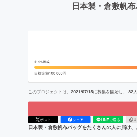
日本製・倉敷帆布
414
%達成
目標金額
100,000
円
このプロジェクトは、
2021/07/15
に募集を開始し、
82
ポスト
シェア
LINEで送る
U
日本製・倉敷帆布バッグをたくさんの人に届け、