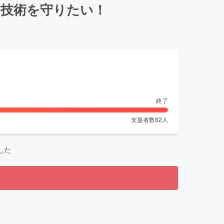
と技術を守りたい！
終了
支援者数
82
人
した