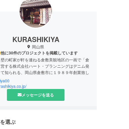
KURASHIKIYA
岡山県
他に30件のプロジェクトを掲載しています
白壁の町家が軒を連ねる倉敷美観地区の一画で「倉
運営する株式会社ハート・プランニングはデニム発
して知られる、岡山県倉敷市に１９８９年創業致し
iya00
rashikiya.co.jp/
ム・帆布の和雑貨、和柄Tシャツなどのオリジナル
メッセージを送る
造・販売しています。
を選ぶ