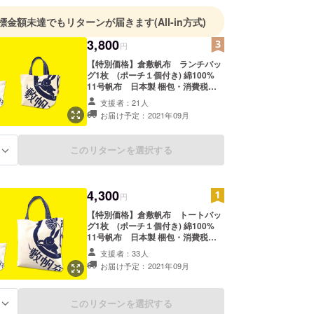
標金額未達でもリターンが届きます
(All-in方式)
3,800
円
【特別価格】倉敷帆布 ランチバッ
グ1枚 (ポーチ１個付き) 綿100%
11号帆布 日本製 梱包・消費税・
送料等込み（1,000円） リターン商
支援者：21人
品発送予定 8月～9月
お届け予定：2021年09月
このリターンを選択する
る
4,300
円
【特別価格】倉敷帆布 トートバッ
グ1枚 (ポーチ１個付き) 綿100%
11号帆布 日本製 梱包・消費税・
送料等込み（1,000円） リターン商
支援者：33人
品発送予定 8月～9月
お届け予定：2021年09月
このリターンを選択する
る