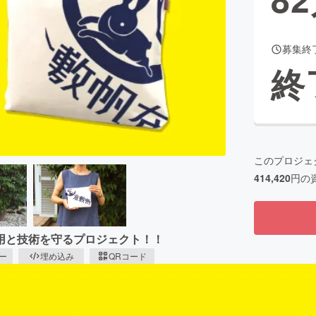
募集終
CAMPFIRE for Social Good
CAMPFIRE Creation
終
CAMPFIREふるさと納税
machi-ya
コミュニティ
このプロジェ
414,420
円の
用と技術を守るプロジェクト！！
ピー
埋め込み
QRコード