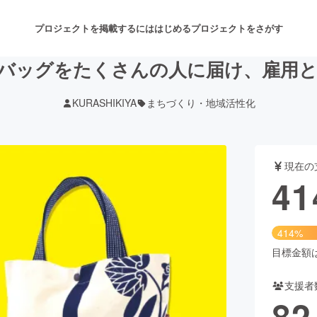
プロジェクトを掲載するには
はじめる
プロジェクトをさがす
バッグをたくさんの人に届け、雇用
KURASHIKIYA
まちづくり・地域活性化
注目のリターン
注目の新着プロジェクト
募集終了が近いプロジェクト
も
現在の
音楽
舞台・パフォーマンス
41
ゲーム・サービス開発
フード・飲食店
414%
書籍・雑誌出版
アニメ・漫画
目標金額は1
支援者
チャレンジ
ビューティー・ヘルスケ
82