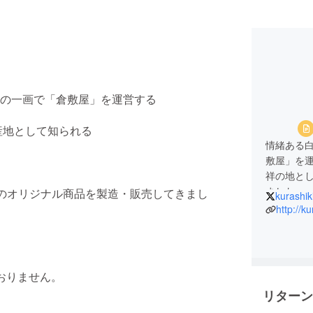
の一画で「倉敷屋」を運営する
産地として知られる
情緒ある
敷屋」を
祥の地と
ました。
のオリジナル商品を製造・販売してきまし
kurashik
http://ku
主にデニ
商品を製
おりません。
リターン