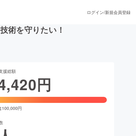
ログイン
/
新規会員登録
と技術を守りたい！
うすぐ公開されます
支援総額
プロダクト
4,420
円
ファッション
スポーツ
00,000円
数
ア
ソーシャルグッド
人