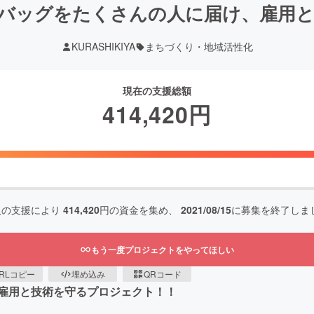
バッグをたくさんの人に届け、雇用
KURASHIKIYA
まちづくり・地域活性化
現在の支援総額
414,420
円
人の支援により
414,420
円の資金を集め、
2021/08/15
に募集を終了しま
もう一度プロジェクトをやってほしい
RLコピー
埋め込み
QRコード
雇用と技術を守るプロジェクト！！