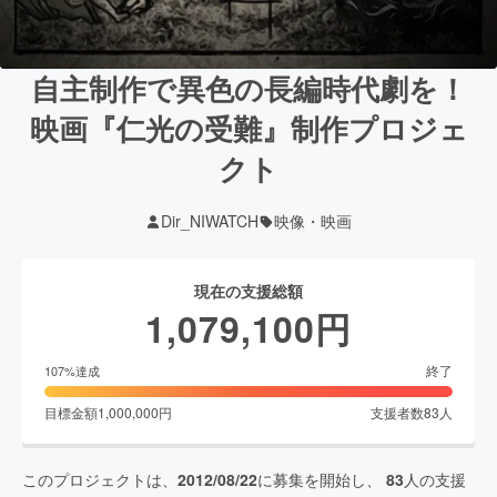
自主制作で異色の長編時代劇を！
映画『仁光の受難』制作プロジェ
クト
Dir_NIWATCH
映像・映画
現在の支援総額
1,079,100
円
終了
107
%達成
目標金額
1,000,000
円
支援者数
83
人
このプロジェクトは、
2012/08/22
に募集を開始し、
83
人の支援