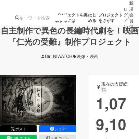
新
ロ
規
グ
会
プロジェクトを掲
はじ
プロジェクト
/
載するには
める
をさがす
イ
員
ン
登
自主制作で異色の長編時代劇を！映画
録
『仁光の受難』制作プロジェクト
人気のプロ
注目のリ
注目の新着プロ
募集終了が近いプ
もうすぐ公開
Dir_NIWATCH
映像・映画
ジェクト
ターン
ジェクト
ロジェクト
されます
アート・写真
音楽
現在の支援総
額
1,07
テクノロジー・ガジェット
ゲーム・サ
9,10
映像・映画
書籍・雑誌
ポスト
シェア
ビジネス・起業
チャレンジ
LINEで送る
URLコピー