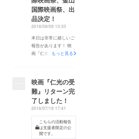
の9月23日(土)から、
国際映画祭、出
角川シネマ新宿でレイ
トショー上映です。リ
品決定！
ターン品のDVD・Blu-
2016/09/09 13:33
rayでご視聴頂いた方
本日は非常に嬉しいご
も多いと思いますが、
報告があります！ 映
スクリーンで見るのは
画『仁光の受難』は、
もっと見る
また違った味わいだと
きたる10月にバンクー
思いますので、よろし
バー国際映画祭でワー
かったら是非ご来場下
ルドプレミア（世界
さい。 この1年、世界
映画『仁光の受
初）上映を行うことが
中の映画祭に出品して
難』リターン完
決まりました！ そし
きて、ようやくこぎつ
了しました！
て、その足でカナダか
けた劇場公開です。皆
ら韓国に飛び、釜山国
2016/07/19 17:41
さんに支援して頂いた
際映画祭でアジアプレ
作品が一人でも多くの
こちらの活動報告
ミア（アジア初）上映
人に届くよう今後も頑
は支援者限定の公
を行います！ 両映画
張っていきますので、
開です。
祭では、ビートたけし