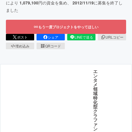
により
1,079,100
円の資金を集め、
2012/11/19
に募集を終了し
ました
もう一度プロジェクトをやってほしい
ポスト
シェア
LINEで送る
URLコピー
埋め込み
QRコード
エ
ン
タ
メ
領
域
特
化
型
ク
ラ
フ
ァ
ン