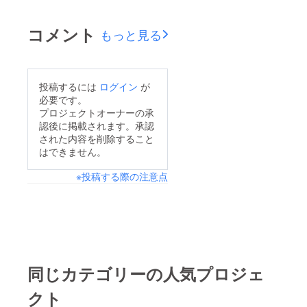
何卒よろしくお願いし
主演・ワンウェイン監
ます。
コメント
もっと見る
督『女が眠る時』、是
枝裕和『海よりもまだ
深く』、SABU『ハピ
ネス』、山下敦弘
投稿するには
ログイン
が
必要です。
『オーバー・フェン
プロジェクトオーナーの承
ス』、西川美和『永い
認後に掲載されます。承認
言い訳』、深田晃司
された内容を削除すること
はできません。
『淵に立つ』など錚々
たる顔ぶれと同じ部門
※投稿する際の注意点
での上映となります！
実は、予定の期間を大
幅に過ぎ、４年の歳月
をかけた理由、目指し
ていたものがここにあ
同じカテゴリーの人気プロジェ
ります。 資金難でス
タートした自主制作映
クト
画を、日本代表する商