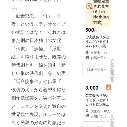
全額返金
されます
い。
(All-or-
「勧善懲悪」「侍」「忍
Nothing
方式)
者」というステレオタイプ
500
円
の物語ではなく、それとは
ご支援ありがと
また別の日本独自の文化
うございます！
★パトロン限定
「仏教」「妖怪」「浮世
ブログ公開 ※公
支援者：4人
式ブログには載
絵」を織りまぜた、既存の
こ
お届け予定：
せることが出来
の
リ
時代劇とも一線を画す「新
ない、一歩踏み
タ
ー
込んだ活動報告
ン
詳細を見る
を
しい形の時代劇」を。史実
をさせて頂きま
選
択
す。
す
る
「延命院事件」や伝承「二
3,000
円
恨坊の火」から着想を得た
ご支援ありがと
創作妖怪譚を、実写とアニ
うございます！
☆パトロン限定
メーションを交えた独自の
ブログ公開 ★短
支援者：10人
世界観で表現。ホラーでは
篇映画『イチゴ
こ
お届け予定：
ジャム』DVD-R
の
リ
なく民衆の好奇の対象だっ
※国内で様々な映
タ
ー