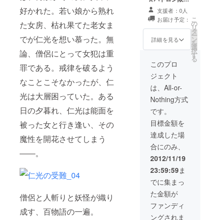
（都内にて2014
ブログ公開 ☆長
好かれた。若い娘から熟れ
年11月頃） ☆打
支援者：0人
篇映画『仁光の
ち上げにご招待
こ
お届け予定：
受難』Blu-ray R
の
た女房、枯れ果てた老女ま
（都内にて2012
リ
☆短篇映画『イ
タ
年12月頃） ★映
ー
でが仁光を想い慕った。無
チゴジャム』
ン
詳細を見る
画関連イベント
を
DVD-R ☆長篇映
選
に優先的にご招
択
論、僧侶にとって女犯は重
画『ユメドリ』
す
待 ※完成後、映
る
DVD ☆ビジュア
このプロ
画祭や上映会な
罪である。戒律を破るよう
ルブック ☆エン
どのイベントに
ジェクト
ドクレジットに
なことこそなかったが、仁
優先的にご招待
お名前を掲載 ☆
は、All-or-
します。
試写会にご招待
光は大層困っていた。ある
Nothing方式
（都内にて2014
日の夕暮れ、仁光は能面を
年11月頃） ☆打
です。
ち上げにご招待
目標金額を
被った女と行き逢い、その
（都内にて2012
年12月頃） ☆映
達成した場
魔性を開花させてしまう
画関連イベント
合にのみ、
に優先的にご招
――。
待 ★協力プロ
2012/11/19
デューサー認定
23:59:59
ま
※「支援」の欄と
は別に、「協力
でに集まっ
プロデュー
た金額が
サー」としてお
僧侶と人斬りと妖怪が織り
名前を掲載させ
ファンディ
成す、百物語の一遍。
て頂きます。役
ングされま
職名は若干変更