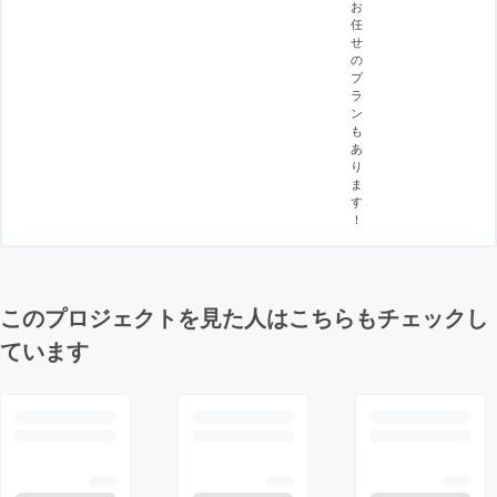
お
任
せ
の
プ
ラ
ン
も
あ
り
ま
す
！
このプロジェクトを見た人はこちらもチェックし
ています