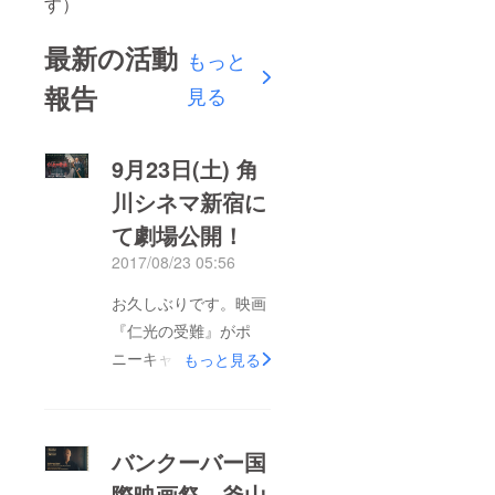
す）
最新の活動
もっと
報告
見る
9月23日(土) 角
川シネマ新宿に
て劇場公開！
2017/08/23 05:56
お久しぶりです。映画
『仁光の受難』がポ
ニーキャニオンさん配
もっと見る
給で、劇場公開される
ことになりました！
『仁光の受難』公式サ
バンクーバー国
イト ちょうど1ヶ月後
際映画祭、釜山