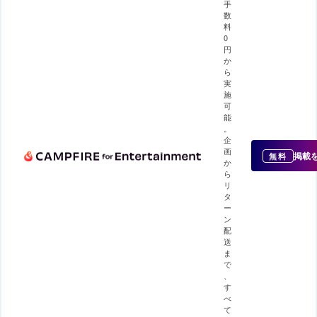
手
数
料
0
円
か
ら
実
施
可
能
。
企
画
掲載
無料
か
ら
リ
タ
ー
ン
配
送
ま
で
、
す
べ
て