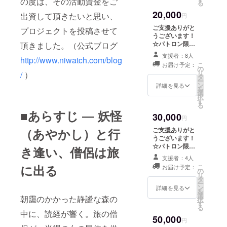
の度は、その活動資金をご
る
します。完成は
20,000
２年後を予定し
出資して頂きたいと思い、
円
ていますので、
ご支援ありがと
プロジェクトを投稿させて
それまでお待ち
うございます！
頂けると幸いで
☆パトロン限定
頂きました。（公式ブログ
す。 ★エンドク
ブログ公開 ☆長
レジットにお名
支援者：8人
http://www.niwatch.com/blog
篇映画『仁光の
前を掲載 ※エン
こ
お届け予定：
受難』Blu-ray R
の
ドロール内「支
リ
/
）
☆短篇映画『イ
タ
援」の欄にお名
ー
チゴジャム』
ン
詳細を見る
前を掲載させて
を
DVD-R ★長篇映
選
頂きます。支援
択
画『ユメドリ』
す
金額が大きい順
る
DVD ※前々作の
■あらすじ ― 妖怪
に載り、同金額
30,000
DVDをお送りし
円
の方は五十音順
ます。人生の帰
で並びます。
（あやかし）と行
ご支援ありがと
路に立つ学生た
うございます！
ちの青春映画で
☆パトロン限定
き逢い、僧侶は旅
す。 ★ビジュア
ブログ公開 ☆長
ルブック ※ス
支援者：4人
篇映画『仁光の
チール写真など
に出る
こ
お届け予定：
受難』Blu-ray R
の
をまとめたデジ
リ
☆短篇映画『イ
タ
タル写真集をお
ー
チゴジャム』
ン
詳細を見る
送りします。 ☆
を
DVD-R ☆長篇映
選
朝靄のかかった静謐な森の
エンドクレジッ
択
画『ユメドリ』
す
トにお名前を掲
る
DVD ☆ビジュア
中に、読経が響く。旅の僧
載
50,000
ルブック ☆エン
円