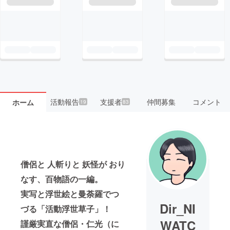
活動報告
支援者
仲間募集
コメント
ホーム
19
83
僧侶と 人斬りと 妖怪が おり
なす、百物語の一編。
実写と浮世絵と曼荼羅でつ
Dir_NI
づる「活動浮世草子」！
WATC
謹厳実直な僧侶・仁光（に