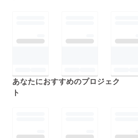
業映画たちと並び立て
るような素晴らしい映
画にするため、制作期
間を延長して皆さんに
ご迷惑をおかけしつつ
も、時間をかけて丁寧
に作品を作ってきたの
です。 もちろん国内
上映で多くの人々にこ
の映画を届けることが
あなたにおすすめのプロジェク
大きな目標ですが、
ト
華々しい国際デビュー
というひとつの結果を
ようやく出せたことに
ホッとしております。
この調子で、ジャパン
プレミア（日本初）上