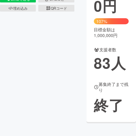
0
円
埋め込み
QRコード
まちづくり・地域活性化
107%
目標金額は
CAMPFIRE for Social Good
CAMPFIRE Creation
1,000,000円
CAMPFIREふるさと納税
machi-ya
コミュニティ
支援者数
83
人
募集終了まで残
り
終了