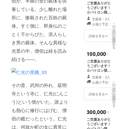
侶が、半裸の女の屍体を供
ドクレジットに
ご支援ありがと
お名前を掲載 ★
うございます！
養している。少し離れた場
試写会にご招待
☆パトロン限定
※都内で世界最速
所に、惨殺された百姓の屍
ブログ公開 ☆長
のスクリーン鑑
支援者：2人
篇映画『仁光の
賞が出来ます。
こ
お届け予定：
体。すぐ側に、即身仏のご
受難』Blu-ray R
の
2014年11月予
リ
☆短篇映画『イ
タ
定。
ー
とく干からびた、浪人らし
チゴジャム』
ン
詳細を見る
を
DVD-R ☆長篇映
選
き男の屍体。そんな異様な
択
画『ユメドリ』
す
る
DVD ☆ビジュア
光景の中、僧侶は経を読み
100,000
ルブック ☆エン
円
ドクレジットに
続ける――。
ご支援ありがと
お名前を掲載 ☆
うございます！
試写会にご招待
☆パトロン限定
（都内にて2014
ブログ公開 ☆長
年11月頃） ★打
支援者：2人
篇映画『仁光の
ち上げにご招待
こ
お届け予定：
受難』Blu-ray R
その昔、武州の外れ、延明
の
※都内で開催され
リ
☆短篇映画『イ
タ
るクランクアッ
ー
寺という寺に、仁光(にんこ
チゴジャム』
ン
詳細を見る
プ後の打ち上げ
を
DVD-R ☆長篇映
選
にご招待しま
択
う)という僧がいた。誰より
画『ユメドリ』
す
す。2012年12月
る
DVD ☆ビジュア
予定。
も熱心に修行にはげむ、僧
300,000
ルブック ☆エン
円
ドクレジットに
侶の鑑だったという。仁光
ご支援ありがと
お名前を掲載 ☆
うございます！
試写会にご招待
は、何故か町の女に異常に
☆パトロン限定