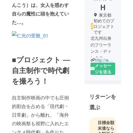
んこう）は、女人を惑わす
H
自らの魔性に頭を抱えてい
東京都
初めてのプ
た…。
ロジェクト
です
北九州出身
のフリーラ
ンス・ディ
■プロジェクト ―
レクターで
http://www.niwatch.com/
メッセー
自主制作で時代劇
ジを送る
を撮ろう！
リターンを
自主制作映画の中でも圧倒
的割合を占める「現代劇・
選ぶ
日常劇」から離れ、「海外
目標金額
の映画祭も視野に入れたエ
未達なら
ンタメ時代劇」を作りた