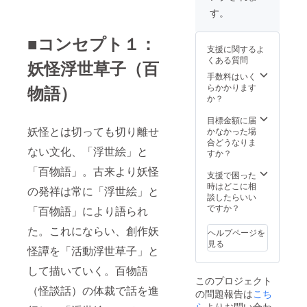
する可能性があ
す。
ります。
■コンセプト１：
支援に関するよ
くある質問
妖怪浮世草子（百
手数料はいく
物語）
らかかります
か？
目標金額に届
妖怪とは切っても切り離せ
かなかった場
合どうなりま
ない文化、「浮世絵」と
すか？
「百物語」。古来より妖怪
支援で困った
時はどこに相
の発祥は常に「浮世絵」と
談したらいい
ですか？
「百物語」により語られ
た。これにならい、創作妖
ヘルプページを
見る
怪譚を「活動浮世草子」と
して描いていく。百物語
このプロジェクト
（怪談話）の体裁で話を進
の問題報告は
こち
ら
よりお問い合わ