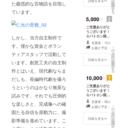
画祭に入選した
ン
詳細を見る
を
た蠱惑的な百物語を目指し
前作のDVD-Rを
選
択
送らせて頂きま
す
ています。
る
す。
5,000
円
ご支援ありがと
うございます！
☆パトロン限定
しかし、当方自主制作で
ブログ公開 ★長
支援者：15人
す。僅かな資金とボラン
篇映画『仁光の
こ
お届け予定：
受難』DVD-R ※
の
リ
ティアスタッフで活動して
完成した映画
タ
ー
『仁光の受難』
ン
詳細を見る
を
います。創意工夫の自主制
のDVD-Rをお送
選
択
りします。完成
す
作とはいえ、現代劇ならま
る
は２年後を予定
10,000
していますの
だしも、長編時代劇を撮ろ
円
で、それまでお
ご支援ありがと
待ち頂けると幸
うというのはかなり無茶な
うございます！
いです。
試みです。それでも圧倒的
☆パトロン限定
ブログ公開 ★長
支援者：38人
な楽しさと、完成像への確
篇映画『仁光の
こ
お届け予定：
受難』Blu-ray R
の
リ
固たる自信を原動力に、撮
※完成した映画
タ
ー
『仁光の受難』
ン
詳細を見る
影準備を進めています。こ
を
のBlu-ray R（フ
選
択
ルHD）をお送り
す