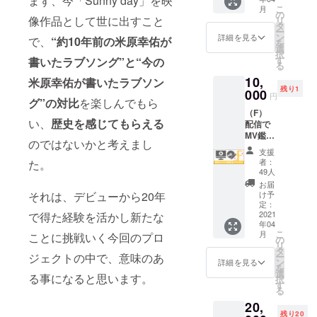
まず、今「Sunny day」を映
ヒ桜」
に東京
こ
月
MVメイ
某所で
の
像作品として世に出すこと
リ
キング
開催す
タ
ー
映像
るイベ
ン
詳細を見る
で、
“約10年前の米原幸佑が
を
データ
ントの
選
択
(15分予
生配信
す
書いたラブソング”と“今の
る
定) ---
にご招
10,
MV撮影
米原幸佑が書いたラブソン
待。た
残り1
時の制
000
くさん
円
グ”の対比
を楽しんでもら
作の様
のコメ
（F）
子など
ントも
い、
歴史を感じてもらえる
配信で
裏側を
お待ち
MV鑑賞
覗いて
してい
のではないかと考えまし
会(CD
いただ
ます！
支援
付)コー
けるメ
者：
た。
ス
イキン
49人
▼「春
グ動画
お届
ヒ桜」
をご覧
け予
それは、デビューから20年
MV完成
いただ
定：
鑑賞会
2021
で得た経験を活かし新たな
けま
年04
トーク&
す。
こ
月
ことに挑戦いく今回のプロ
ミニラ
の
リ
イブ配
タ
ー
ジェクトの中で、意味のあ
信視聴
ン
詳細を見る
を
ご招待
選
る事になると思います。
択
(アー
す
る
カイブ2
20,
週間予
残り20
定) ▼サ