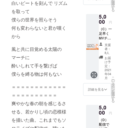
を
るオフ
白いビートを刻んで リズム
ます。
選
択
ショッ
す
る
を取って
ト写真
5,0
画像を
僕らの世界を照らそう
厳選し
00
円
て10枚
何も変わらないと君が嘆く
（C）一
ご提供
足早く
しま
から
MVチラ
す。桜
見コー
の下で
支援
ス
佇む爽
風と共に目覚める太陽の
者：
▼「春
やかな
8人
ヒ桜」
マーチに
（多
お届
音源
分、、
け予
酔いしれて手を繋げば
データ
、笑）
定：
▼「春
2021
僕の姿
僕らを縛る物は何もない
年04
ヒ桜」
を見ら
こ
月
MV
れるか
の
リ
Short
も。
タ
＝＝＝＝＝＝＝＝＝＝＝＝
ー
ver.映像
ン
詳細を見る
を
データ -
選
＝＝＝＝＝＝＝＝＝＝
択
-- 公開
す
る
前のMV
爽やかな春の朝を感じるさ
5,0
をフラ
せる、若かりし頃の恋模様
イング
00
円
で、
を描いた曲。これまでもソ
（D）
Short
配信で
ver.とい