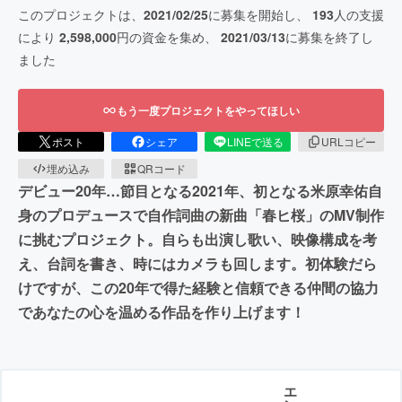
このプロジェクトは、
2021/02/25
に募集を開始し、
193
人の支援
により
2,598,000
円の資金を集め、
2021/03/13
に募集を終了し
ました
もう一度プロジェクトをやってほしい
ポスト
シェア
LINEで送る
URLコピー
埋め込み
QRコード
デビュー20年…節目となる2021年、初となる米原幸佑自
身のプロデュースで自作詞曲の新曲「春ヒ桜」のMV制作
に挑むプロジェクト。自らも出演し歌い、映像構成を考
え、台詞を書き、時にはカメラも回します。初体験だら
けですが、この20年で得た経験と信頼できる仲間の協力
であなたの心を温める作品を作り上げます！
エ