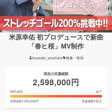
米原幸佑 初プロデュースで新曲
「春ヒ桜」MV制作
kousuke_yonehara
映像・映画
現在の支援総額
2,598,000
円
終了
259
%達成
目標金額
1,000,000
円
支援者数
193
人