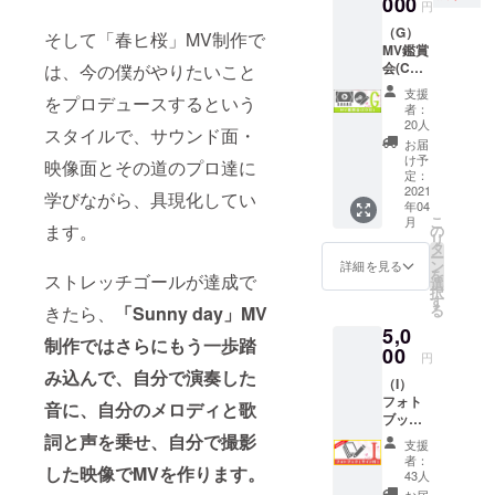
000
円
イン入
（G）
り「春
そして「春ヒ桜」MV制作で
MV鑑賞
ヒ桜」
会(CD
は、今の僕がやりたいこと
CD発送
付)コー
でご提
支援
をプロデュースするという
ス
供 ---
者：
▼MV完
2021年
20人
スタイルで、サウンド面・
成鑑賞
4月10日
お届
会トー
に東京
け予
映像面とその道のプロ達に
ク&ミニ
某所で
定：
ライブ
2021
開催す
学びながら、具現化してい
年04
イベン
るイベ
こ
月
トにご
ントの
ます。
の
リ
招待 ▼
生配信
タ
ー
サイン
にご招
ン
詳細を見る
を
ストレッチゴールが達成で
入りCD
待。た
選
択
会場で
くさん
す
る
きたら、
「Sunny day」MV
提供 ---
のコメ
5,0
2021年
ントも
制作ではさらにもう一歩踏
4月10日
00
お待ち
円
に東京
してい
み込んで、自分で演奏した
（I）
某所で
ます！
フォト
開催す
また
音に、自分のメロディと歌
ブック
るイベ
「春ヒ
(サイン
ントに
詞と声を乗せ、自分で撮影
桜」の
支援
付)コー
ご招
CDにサ
者：
した映像でMVを作ります。
ス ▼
待！公
インを
43人
サイン
開前に
入れ
お届