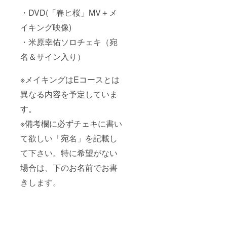
イベン
・DVD(「春ヒ桜」MV＋メ
ト開催
時、万
イキング映像)
一の事
態に備
・米原幸佑ソロチェキ（宛
えて
【支援
名＆サイン入り）
者様の
名前・
住所・
※メイキングはEコースとは
連絡先
異なる内容を予定していま
等の個
人情
す。
報】を
控えさ
※備考欄に必ずチェキに書い
せてい
ただき
て欲しい「宛名」を記載し
ます。
お届け
て下さい。特に希望がない
先欄で
場合は、下のお名前でお書
必ずご
記入下
きします。
さい。
個人情
報は原
則とし
てイベ
ント終