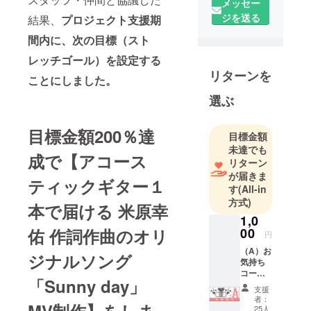
メッセー
現在は俳優
ジを送る
結果、
プロジェクト
支援期
として舞台
を中心にド
間内に、次の目標（スト
ラマ、映画
レッチゴール）を設定する
に出演。音
リターンを
ことにしました。
楽ユニット
「ヨースケ
選ぶ
コースケ」
としても活
目標金額200％達
目標金額
動中。
未達でも
成で【アコース
リターン
が届きま
ティックギター１
す
(All-in
方式)
本で届ける 米原幸
1,0
00
佑 作詞作曲のオリ
円
（A）お
ジナルソング
気持ち
コース
「Sunny day」
▼お礼
支援
のメッ
者：
セージ -
25人