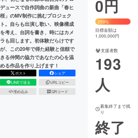
0
円
デュースで自作詞曲の新曲「春ヒ
まちづくり・地域活性化
桜」のMV制作に挑むプロジェク
259%
ト。自らも出演し歌い、映像構成
目標金額は
CAMPFIRE for Social Good
CAMPFIRE Creation
を考え、台詞を書き、時にはカメ
1,000,000円
CAMPFIREふるさと納税
machi-ya
コミュニティ
ラも回します。初体験だらけです
が、この20年で得た経験と信頼で
支援者数
193
きる仲間の協力であなたの心を温
める作品を作り上げます！
ポスト
シェア
人
LINEで送る
URLコピー
埋め込み
QRコード
募集終了まで残
り
終了