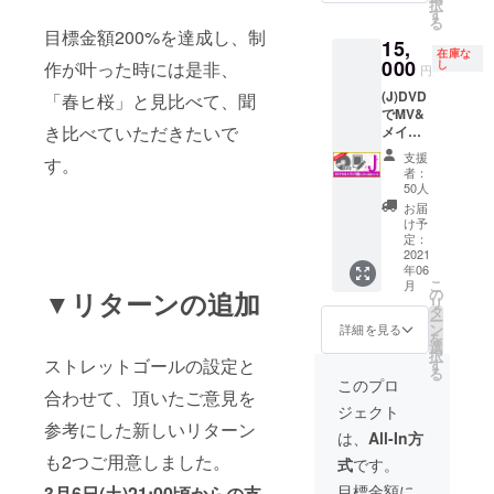
択
▼サイ
す
泊費は
る
ン入り
別途支
目標金額200%を達成し、制
15,
「春ヒ
援者様
在庫な
桜」CD
000
し
作が叶った時には是非、
でご負
円
会場で
担下さ
(J)DVD
提供 ▼
「春ヒ桜」と見比べて、聞
い。 ※
でMV&
イベン
入場整
き比べていただきたいで
メイキ
ト終演
理番号
ング堪
後2
は申込
支援
す。
能(ソロ
ショッ
順では
者：
チェキ
トチェ
50人
なくラ
宛名&サ
キ撮影
ンダム
お届
イン付)
＆サイ
け予
です。
コース
ン＋希
定：
※イベン
▼DVD
2021
望の名
ト開催
年06
（「春
前を記
時、万
こ
月
ヒ桜」
入 ---
の
▼リターンの追加
一の事
リ
MV＋メ
2021年
タ
態に備
ー
イキン
4月10日
ン
詳細を見る
えて
を
グ映
に東京
選
【支援
択
像） ▼
某所で
ストレットゴールの設定と
す
者様の
る
米原幸
開催す
このプロ
名前・
合わせて、頂いたご意見を
佑ソロ
るイベ
住所・
ジェクト
チェキ
ントに
連絡先
参考にした新しいリターン
（宛名
ご招
は、
All-In方
等の個
＆サイ
待。公
人情
も2つご用意しました。
式
です。
ン入
開前に
報】を
り） ---
米原と
目標金額に
控えさ
3月6日(土)21:00頃からの支