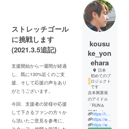
ストレッチゴール
に挑戦します
kousu
(2021.3.5追記)
ke_yon
ehara
支援開始から一週間が経過
日本
し、既に130%近くのご支
初めてのプ
ロジェクト
援、そして応援の声をあり
です
がとうございます。
吉本興業発
のアイドル
今回、支援者の皆様や応援
「RUN＆
GUN」とし
して下さるファンの方々か
https://twitter.com/kosk0313
て2001年CD
https://www.youtube.com/channel/UCDnqabLvLaIth9Dah87M8ew
ら頂いたご意見を参考に、
デビュー。
https://www.instagram.com/kosk0313/
スタッフ・仲間と協議した