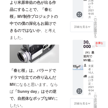
より米原幸佑の色が出る作
入り
米原と
て、送
け予
「春ヒ
一緒に
定：
付にて
品にすることで、「春ヒ
桜」
2021
完成し
ご提
年05
フォト
たMVを
供。
桜」MV制作プロジェクトの
こ
月
ブック -
スク
の
リ
-- 「春
リーン
タ
中での僕の深化もお届けで
ー
ヒ桜」
で鑑賞
ン
詳細を見る
を
のMVを
きるのではないか
、と考え
しま
選
択
見てる
しょ
す
る
ました。
ような
う。 ま
30,
ストー
た「春
在庫な
リー性
000
ヒ桜」
し
円
のある
をミニ
（H）最
フォト
ライブ
前列で
ブック
として
MV鑑賞
にサイ
生披
会(CD
ンを入
露。
支援
付)コー
れてお
「春ヒ
者：
「春ヒ桜」は、バラードで
ス ▼MV
届けし
桜」の
10人
完成鑑
ます。
CDにサ
ドラマ仕立ての作り込んだ
お届
賞会
インを
け予
トーク&
定：
MV
になると思います。なら
入れ
ミニラ
2021
て、会
年04
ば
「Sunny day」はその逆
イブイ
場でご
こ
月
ベント
の
提供。
リ
で、自然体なポップなMV
に
に最前
タ
※会場ま
ー
列席で
ン
での交
詳細を見る
したい。
を
ご招待
選
通・宿