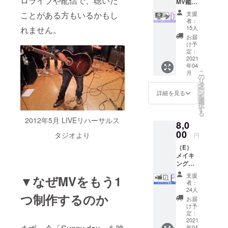
ロライブや配信で、聴いた
MV鑑賞
う形で
会(デジ
1half
支援
ことがある方もいるかもし
タルサ
データ
者：
イン付)
をご提
15人
れません。
コース
供。鑑
お届
▼「春
賞会前
け予
ヒ桜」
に送付
定：
MV完成
2021
予定な
年04
鑑賞会
ので、
こ
月
トーク&
実質、
の
リ
ミニラ
最速で
タ
ー
イブ配
見て頂
ン
詳細を見る
を
信ご招
くこと
選
択
待
が出来
す
る
(アーカ
ます。
2012年5月 LIVEリハーサルス
8,0
イブ2週
間予定)
00
タジオより
円
▼MV撮
（E）
影時の
メイキ
写真に
ング堪
デジタ
能コー
ルサイ
支援
▼なぜMVをもう1
ス
ンを入
者：
▼「春
れた画
24人
つ制作するのか
ヒ桜」
像デー
お届
音源
タ ---
け予
データ
2021年
定：
▼「春
2021
4月10日
年04