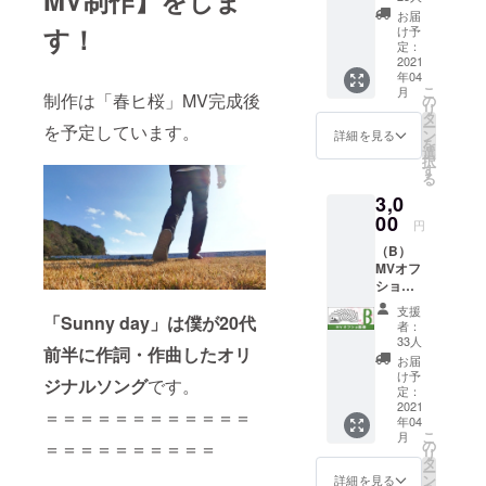
MV制作】をしま
-- 気持
お届
ちばか
す！
け予
りです
定：
が、
2021
年04
メール
こ
月
でお礼
制作は「春ヒ桜」MV完成後
の
リ
のメッ
タ
ー
を予定しています。
セージ
ン
詳細を見る
を
をお送
選
択
りしま
す
る
す。 い
3,0
つか
会って
00
円
話せる
（B）
日が来
MVオフ
たら
ショ画
「あの
像コー
時の私
支援
ス
「Sunny day」は僕が20代
です」
者：
▼「春
と言っ
33人
前半に作詞・作曲したオリ
ヒ桜」
て下さ
お届
MVオフ
い。
け予
ジナルソング
です。
ショッ
めっ
定：
ト画像
2021
ちゃ
＝＝＝＝＝＝＝＝＝＝＝＝
年04
10種類 -
「あり
こ
月
-- MV撮
がと
の
＝＝＝＝＝＝＝＝＝＝
リ
影日
う！」
タ
ー
に、撮
を伝え
ン
詳細を見る