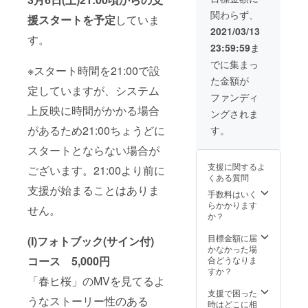
「春ヒ
一緒に
せてい
関わらず、
桜」MV
完成し
援スタートを予定
していま
ただき
とメイ
たMVを
2021/03/13
ます。
キング
す。
スク
お届け
23:59:59
ま
映像(30
リーン
先欄で
分程度
で鑑賞
でに集まっ
必ずご
※スタート時間を21:00で設
を予定)
しま
記入下
た金額が
を収録
しょ
さい。
定していますが、システム
した
う。 ま
ファンディ
個人情
DVDを
た「春
報は原
上反映に時間がかかる場合
ングされま
ご提
ヒ桜」
則とし
供。さ
をミニ
があるため21:00ちょうどに
す。
てイベ
らにあ
ライブ
ント終
なたが
スタートとならない場合が
として
了後
希望す
生披
１ヶ月
支援に関するよ
ございます。21:00より前に
るお名
露。
ほど保
くある質問
前とサ
「春ヒ
管させ
支援が始まることはありま
インを
桜」の
手数料はいく
ていた
入れた
CDにサ
らかかります
だき、
せん。
米原の
インを
か？
必要と
ソロ
入れて
なった
チェキ
会場で
目標金額に届
(I)フォトブック(サイン付)
場合に
がセッ
ご提
かなかった場
限り保
トにな
供。最
コース 5,000円
合どうなりま
健所等
りま
前席で
すか？
へ提出
「春ヒ桜」のMVを見てるよ
す。 ※
の参加
する可
メイキ
となり
支援で困った
能性が
うなストーリー性のある
ングはE
ます。
時はどこに相
ござい