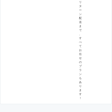
リ
タ
ー
ン
配
送
ま
で
、
す
べ
て
お
任
せ
の
プ
ラ
ン
も
あ
り
ま
す
！