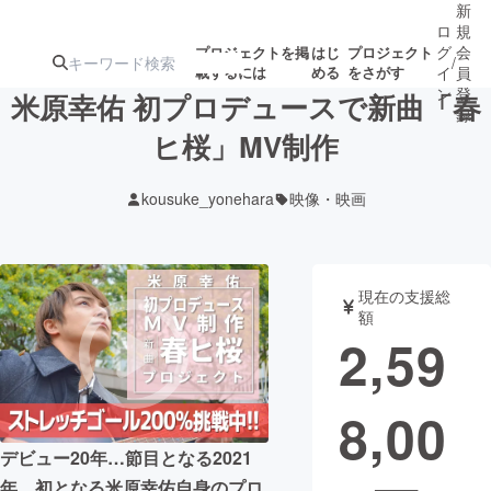
新
ロ
規
グ
会
プロジェクトを掲
はじ
プロジェクト
/
載するには
める
をさがす
イ
員
ン
登
米原幸佑 初プロデュースで新曲「春
録
ヒ桜」MV制作
人気のプロ
注目のリ
注目の新着プロ
募集終了が近いプ
もうすぐ公開
kousuke_yonehara
映像・映画
ジェクト
ターン
ジェクト
ロジェクト
されます
アート・写真
音楽
現在の支援総
額
2,59
テクノロジー・ガジェット
ゲーム・サ
8,00
映像・映画
書籍・雑誌
デビュー20年…節目となる2021
ビジネス・起業
チャレンジ
年、初となる米原幸佑自身のプロ