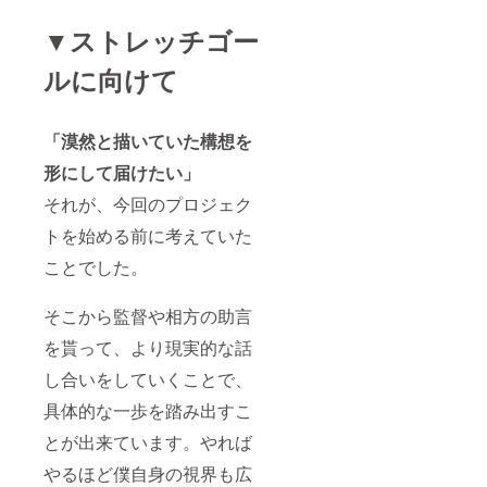
了後
１ヶ月
▼ストレッチゴー
ほど保
管させ
ルに向けて
ていた
だき、
必要と
なった
「漠然と描いていた構想を
場合に
限り保
形にして届けたい」
健所等
へ提出
それが、今回のプロジェク
する可
トを始める前に考えていた
能性が
ござい
ことでした。
ます。
ご理解
ご協力
そこから監督や相方の助言
のほど
お願い
を貰って、より現実的な話
しま
す。
し合いをしていくことで、
具体的な一歩を踏み出すこ
とが出来ています。やれば
やるほど僕自身の視界も広