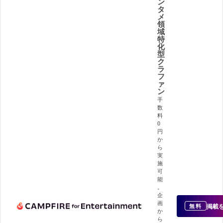
ン
タ
メ
領
域
特
化
型
ク
ラ
フ
ァ
ン
手
数
料
0
円
か
ら
実
施
可
能
。
企
画
掲載
無料
か
ら