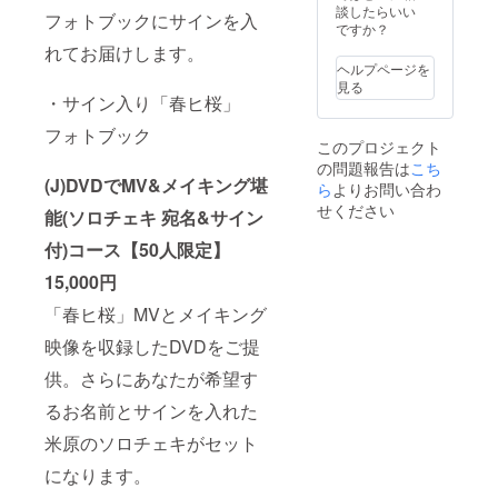
コース
イベン
談したらいい
ます。
フォトブックにサインを入
とは異
ト終了
ですか？
ご理解
なる内
後に
ご協力
れてお届けします。
容を予
チェキ
のほど
ヘルプページを
定して
撮影
お願い
見る
いま
し、そ
・サイン入り「春ヒ桜」
しま
す。 ※
の場で
す。
備考欄
フォトブック
サイン
このプロジェクト
に必ず
と宛名
の問題報告は
こち
チェキ
を書か
(J)DVDでMV&メイキング堪
に書い
ら
よりお問い合わ
せて頂
て欲し
きま
せください
能(ソロチェキ 宛名&サイン
い「宛
す。 ※
名」を
会場ま
付)コース
【50人限定】
記載し
での交
て下さ
通・宿
15,000円
い。特
泊費は
に希望
「春ヒ桜」MVとメイキング
別途支
がない
援者様
映像を収録したDVDをご提
場合
でご負
は、下
担下さ
供。さらにあなたが希望す
のお名
い。 ※
前でお
座席は
るお名前とサインを入れた
書きし
申込順
ます。
ではな
米原のソロチェキがセット
くラン
ダムで
になります。
す。 ※