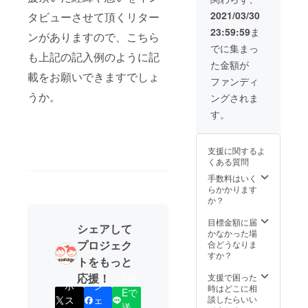
い日時を選択さ
て頂いた方のお
せて頂きます。
2021/03/30
タビューさせて頂くリター
名前を、弊社プ
④ご協力して頂
ロダクトである
23:59:59
ま
ンがありますので、こちら
いた方のお名前
保活マッチング
を、CAMPFIRE
でに集まっ
プラットフォー
も上記の記入例のように記
支援者限定の活
ムのWebアプリ
た金額が
動報告に記載さ
ケーション内に
載をお願いできますでしょ
せて頂きます(掲
ファンディ
記載させて頂き
載許諾は任意で
うか。
ます。(掲載許諾
ングされま
す)。※ご支援時
は任意です)。※
は必ず備考欄に
す。
ご支援時は必ず
ご希望のお名前
備考欄にご希望
をご記入くださ
のお名前をご記
い。 ⑤ご協力し
支援に関するよ
入ください。
て頂いた方のお
くある質問
名前を、弊社プ
手数料はいく
ロダクトである
らかかります
保活マッチング
か？
プラットフォー
ムのWebアプリ
目標金額に届
ケーション内に
シェアして
かなかった場
記載させて頂き
プロジェク
合どうなりま
ます。(掲載許諾
すか？
は任意です)。※
トをもっと
ご支援時は必ず
応援！
支援で困った
備考欄にご希望
LIN
ポ
シ
時はどこに相
のお名前をご記
Eで
談したらいい
ス
ェ
入ください。
送