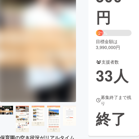
円
まちづくり・地域活性化
CAMPFIRE for Social Good
CAMPFIRE Creation
21%
CAMPFIREふるさと納税
machi-ya
コミュニティ
目標金額は
3,990,000円
支援者数
33
人
募集終了まで残
り
終了
保育園の空き状況がリアルタイム