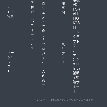
ア
ロ
施
AD
アー
舞
ジ
事
FOR
ト・
台
ェ
例
ALL
写真
・
ク
HIO
パ
ト
KOS
フ
の
HI
ォ
作
JFA
ー
り
クラ
マ
方
ウド
ン
プ
統
ファ
ス
ロ
計
ン
ソー
ジ
デ
ディ
シャ
ェ
ー
ング
ル
ク
タ
mac
グッ
ト
hi-ya
ド
の
補助
広
金申
め
請サ
方
ポー
ト
「QRコード」は株式会社デンソーウェーブの登録商標です。