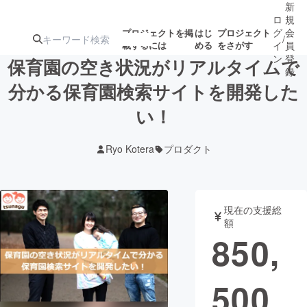
新
ロ
規
グ
会
プロジェクトを掲
はじ
プロジェクト
/
載するには
める
をさがす
イ
員
ン
登
保育園の空き状況がリアルタイムで
録
分かる保育園検索サイトを開発した
い！
人気のプロ
注目のリ
注目の新着プロ
募集終了が近いプ
もうすぐ公開
ジェクト
ターン
ジェクト
ロジェクト
されます
Ryo Kotera
プロダクト
アート・写真
音楽
現在の支援総
テクノロジー・ガジェット
ゲーム・サ
額
850,
映像・映画
書籍・雑誌
500
ビジネス・起業
チャレンジ