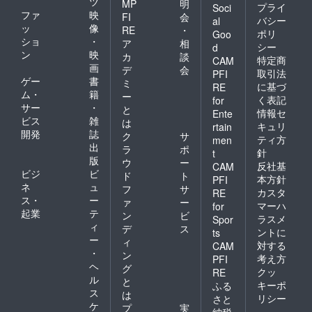
ツ
MP
明
プライ
Soci
ファ
映
FI
会
バシー
al
ッ
像
RE
・
ポリ
Goo
ショ
・
ア
相
シー
d
ン
映
カ
談
特定商
CAM
画
デ
会
取引法
PFI
ゲー
書
ミ
に基づ
RE
ム・
籍
ー
く表記
for
サー
・
と
情報セ
Ente
ビス
雑
は
キュリ
rtain
開発
誌
ク
サ
ティ方
men
出
ラ
ポ
針
t
版
ウ
ー
反社基
CAM
ビジ
ビ
ド
ト
本方針
PFI
ネ
ュ
フ
サ
カスタ
RE
ス・
ー
ァ
ー
マーハ
for
起業
テ
ン
ビ
ラスメ
Spor
ィ
デ
ス
ントに
ts
ー
ィ
対する
CAM
・
ン
考え方
PFI
ヘ
グ
クッ
RE
ル
と
キーポ
ふる
ス
は
リシー
さと
ケ
プ
実
納税