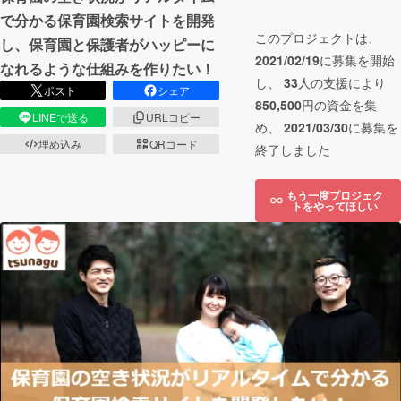
で分かる保育園検索サイトを開発
このプロジェクトは、
し、保育園と保護者がハッピーに
2021/02/19
に募集を開始
なれるような仕組みを作りたい！
し、
33
人の支援により
ポスト
シェア
850,500
円の資金を集
LINEで送る
URLコピー
め、
2021/03/30
に募集を
埋め込み
QRコード
終了しました
もう一度プロジェク
トをやってほしい