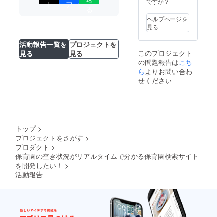
ですか？
⑥CAMPFIRE支
ト
ア
る
援者限定の活動
報告内で、ご協
ヘルプページを
力して頂いた方
見る
のお名前とお顔
写真を公開させ
活動報告一覧を
プロジェクトを
て頂き、ご支援
このプロジェクト
見る
見る
頂いた経緯や想
の問題報告は
こち
いをインタ
ら
よりお問い合わ
ビューさせて頂
き、公開させて
せください
頂きます。(こち
らも掲載許諾は
任意で、お顔出
しがNGの場合は
フェイスマスク
や画像差し替え
トップ
>
等で代替させて
プロジェクトをさがす
>
頂きます！)※ご
プロダクト
>
支援時は必ず備
保育園の空き状況がリアルタイムで分かる保育園検索サイト
考欄にご希望の
を開発したい！
>
お名前をご記入
ください。
活動報告