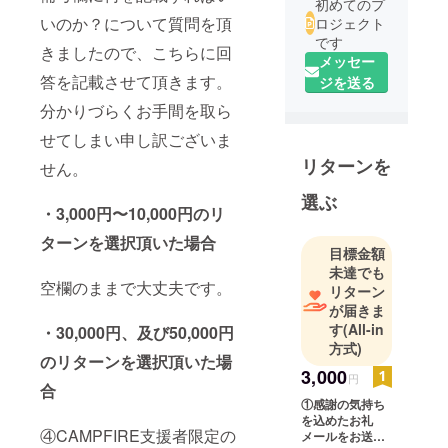
初めてのプ
いのか？について質問を頂
ロジェクト
です
きましたので、こちらに回
メッセー
答を記載させて頂きます。
ジを送る
分かりづらくお手間を取ら
せてしまい申し訳ございま
リターンを
せん。
選ぶ
・3,000円〜10,000円のリ
ターンを選択頂いた場合
目標金額
未達でも
空欄のままで大丈夫です。
リターン
が届きま
す
(All-in
・30,000円、及び50,000円
方式)
のリターンを選択頂いた場
3,000
円
合
①感謝の気持ち
を込めたお礼
④CAMPFIRE支援者限定の
メールをお送り