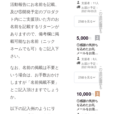
致します。
支援者：11人
活動報告にお名前を記載、
お届け予定：
及び⑤開発予定のプロダク
こ
2021年03月
の
リ
タ
ト内にご支援頂いた方のお
ー
ン
詳細を見る
を
選
名前を記載するリターンが
択
す
る
ありますので、備考欄に掲
5,000
円
載可能なお名前（ニック
①感謝の気持ち
ネームでも可）をご記入下
を込めたお礼
メールをお送り
さい。
致します。 ②開
支援者：8人
発進捗や成果な
お届け予定：
どの活動報告を
なお、名前の掲載は不要と
こ
2021年06月
の
PDFにしてお送
リ
タ
り致します。
いう場合は、お手数おかけ
ー
ン
詳細を見る
を
選
しますが「名前掲載不要」
択
す
る
とご記入頂けますでしょう
10,000
円
か。
①感謝の気持ち
を込めたお礼
以下の記入例のように
リ
メールをお送り
致します。 ②開