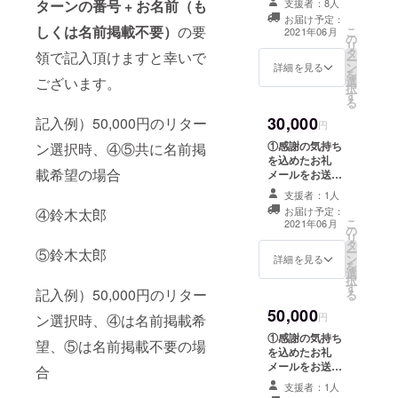
ターンの番号 + お名前（も
支援者：8人
発進捗や成果な
お届け予定：
どの活動報告を
しくは名前掲載不要）
の要
こ
2021年06月
の
PDFにしてお送
リ
タ
り致します。 ③
領で記入頂けますと幸いで
ー
ン
約1時間程度のオ
詳細を見る
を
ございます。
選
ンラインでの意
択
す
見交換を実施さ
る
せて頂き、プロ
30,000
記入例）50,000円のリター
ダクト開発に際
円
して幅広くご意
①感謝の気持ち
ン選択時、④⑤共に名前掲
見を募ります。
を込めたお礼
開催日時につき
載希望の場合
メールをお送り
ましては参加者
致します。 ②開
様のご都合が良
支援者：1人
発進捗や成果な
く、参加しやす
お届け予定：
④鈴木太郎
どの活動報告を
こ
い日時を選択さ
2021年06月
の
PDFにしてお送
リ
せて頂きます。
タ
り致します。 ③
ー
⑤鈴木太郎
ン
約1時間程度のオ
詳細を見る
を
選
ンラインでの意
択
す
見交換を実施さ
記入例）50,000円のリター
る
せて頂き、プロ
50,000
ダクト開発に際
円
ン選択時、④は名前掲載希
して幅広くご意
①感謝の気持ち
望、⑤は名前掲載不要の場
見を募ります。
を込めたお礼
開催日時につき
メールをお送り
合
ましては参加者
致します。 ②開
様のご都合が良
支援者：1人
発進捗や成果な