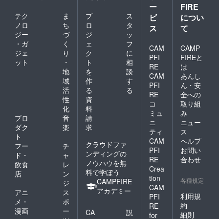
ー
FIRE
テク
ま
プ
ス
ビ
につい
ノロ
ち
ロ
タ
ス
て
ジー
づ
ジ
ッ
・ガ
く
ェ
フ
CAM
CAMP
ジェ
り
ク
に
PFI
FIREと
ット
・
ト
相
RE
は
地
を
談
CAM
あんし
域
作
す
PFI
ん・安
活
る
る
RE
全への
性
資
コ
取り組
化
料
ミュ
み
プロ
音
請
ニ
ニュー
ダク
楽
求
ティ
ス
ト
CAM
ヘルプ
クラウドファ
フー
チ
PFI
お問い
ンディングの
ド・
ャ
RE
合わせ
ノウハウを無
飲食
レ
Crea
料で学ぼう
店
ン
tion
各種規定
CAMPFIRE
ジ
CAM
アカデミー
アニ
ス
利用規
PFI
メ・
ポ
約
RE
漫画
ー
CA
説
細則
for