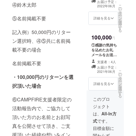
く、参加しやす
お届け予定：
どの活動報告を
④鈴木太郎
こ
い日時を選択さ
2022年06月
の
PDFにしてお送
リ
せて頂きます。
タ
り致します。 ③
ー
④ご協力して頂
⑤名前掲載不要
ン
約1時間程度のオ
詳細を見る
を
いた方のお名前
選
ンラインでの意
択
をCAMPFIRE支
す
見交換を実施さ
る
援者限定の活動
記入例）50,000円のリター
せて頂き、プロ
報告に記載させ
100,000
ダクト開発に際
円
ン選択時、④⑤共に名前掲
て頂きます(掲載
して幅広くご意
許諾は任意で
①感謝の気持ち
見を募ります。
載不要の場合
す)。※ご支援時
を込めたお礼
開催日時につき
は必ず備考欄に
メールをお送り
ましては参加者
ご希望のお名前
致します。 ②開
様のご都合が良
支援者：4人
名前掲載不要
をご記入くださ
発進捗や成果な
く、参加しやす
お届け予定：
い。
どの活動報告を
こ
い日時を選択さ
2021年06月
の
PDFにしてお送
・100,000円のリターンを選
リ
せて頂きます。
タ
り致します。 ③
ー
④ご協力して頂
ン
約1時間程度のオ
詳細を見る
択頂いた場合
を
いた方のお名前
選
ンラインでの意
択
を、CAMPFIRE
す
見交換を実施さ
る
支援者限定の活
せて頂き、プロ
⑥CAMPFIRE支援者限定の
このプロ
動報告に記載さ
ダクト開発に際
せて頂きます(掲
ジェクト
活動報告内で、ご協力して
して幅広くご意
載許諾は任意で
見を募ります。
は、
All-In方
す)。※ご支援時
頂いた方のお名前とお顔写
開催日時につき
は必ず備考欄に
式
です。
ましては参加者
真を公開させて頂き、ご支
ご希望のお名前
様のご都合が良
目標金額に
をご記入くださ
く、参加しやす
援頂いた経緯や想いをイン
い。 ⑤ご協力し
関わらず、