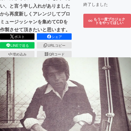
終了しました
い、と言う申し入れがありました
から再度新しくアレンジしてプロ
もう一度プロジェク
ミュージッシャンを集めてCDを
トをやってほしい
作製させて頂きたいと思います。
ポスト
シェア
LINEで送る
URLコピー
埋め込み
QRコード