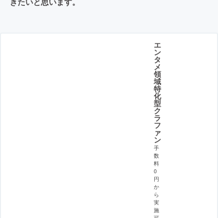
きたいと思います。
エ
ン
タ
メ
領
域
特
化
型
ク
ラ
フ
ァ
ン
手
数
料
0
円
か
ら
実
施
可