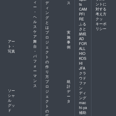
ィ
デ
ス
ントに
ts
ー
ィ
対する
CAM
・
ン
考え方
PFI
ヘ
グ
クッ
RE
ル
と
キーポ
ふる
ス
は
リシー
さと
ケ
プ
実
納税
ア
ロ
施
AD
アー
舞
ジ
事
FOR
ト・
台
ェ
例
ALL
写真
・
ク
HIO
パ
ト
KOS
フ
の
HI
ォ
作
JFA
ー
り
クラ
マ
方
ウド
ン
プ
統
ファ
ス
ロ
計
ン
ソー
ジ
デ
ディ
シャ
ェ
ー
ング
ル
ク
タ
mac
グッ
ト
hi-ya
ド
の
補助
広