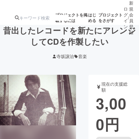
新
ロ
規
グ
会
プロジェクトを掲
はじ
プロジェクト
/
載するには
める
をさがす
イ
員
ン
登
昔出したレコードを新たにアレンジ
録
してCDを作製したい
人気のプロ
注目のリ
注目の新着プロ
募集終了が近いプ
もうすぐ公開
寺坂譲治
音楽
ジェクト
ターン
ジェクト
ロジェクト
されます
アート・写真
音楽
現在の支援総
額
3,00
テクノロジー・ガジェット
ゲーム・サ
0
円
映像・映画
書籍・雑誌
ビジネス・起業
チャレンジ