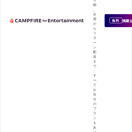
能
。
企
画
掲載
無料
か
ら
リ
タ
ー
ン
配
送
ま
で
、
す
べ
て
お
任
せ
の
プ
ラ
ン
も
あ
り