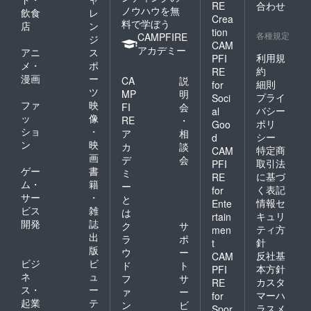
RE
合わせ
ノウハウを無
飲食
レ
Crea
料で学ぼう
店
ン
tion
各種規定
CAMPFIRE
ジ
CAM
アカデミー
アニ
ス
利用規
PFI
メ・
ポ
約
RE
漫画
ー
CA
説
細則
for
ツ
MP
明
プライ
Soci
ファ
映
FI
会
バシー
al
ッ
像
RE
・
ポリ
Goo
ショ
・
ア
相
シー
d
ン
映
カ
談
特定商
CAM
画
デ
会
取引法
PFI
ゲー
書
ミ
に基づ
RE
ム・
籍
ー
く表記
for
サー
・
と
情報セ
Ente
ビス
雑
は
キュリ
rtain
開発
誌
ク
サ
ティ方
men
出
ラ
ポ
針
t
版
ウ
ー
反社基
CAM
ビジ
ビ
ド
ト
本方針
PFI
ネ
ュ
フ
サ
カスタ
RE
ス・
ー
ァ
ー
マーハ
for
起業
テ
ン
ビ
ラスメ
Spor