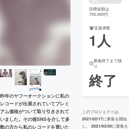
0%
目標金額は
まちづくり・地域活性化
700,000円
支援者数
CAMPFIRE for Social Good
CAMPFIRE Creation
1
人
CAMPFIREふるさと納税
machi-ya
コミュニティ
募集終了まで残
り
終了
昨年のヤフーオークションに私の
レコードが出展されていてプレミ
アム価格がついて取り引きされて
このプロジェクトは、
いました。その後SNSを介して多
2021/02/17
に募集を開始
し、
2021/03/30
に募集を
数の方から私のレコードを買いた