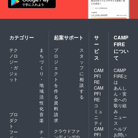
カテゴリー
起案サポート
サ
CAMP
ー
FIRE
テク
ま
プ
ス
ビ
につい
ノロ
ち
ロ
タ
ス
て
ジー
づ
ジ
ッ
・ガ
く
ェ
フ
CAM
CAMP
ジェ
り
ク
に
PFI
FIREと
ット
・
ト
相
RE
は
地
を
談
CAM
あんし
域
作
す
PFI
ん・安
活
る
る
RE
全への
性
資
コ
取り組
化
料
ミュ
み
プロ
音
請
ニ
ニュー
ダク
楽
求
ティ
ス
ト
CAM
ヘルプ
クラウドファ
フー
チ
PFI
お問い
ンディングの
ド・
ャ