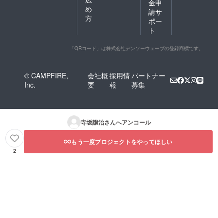
金申
め
請サ
方
ポー
ト
「QRコード」は株式会社デンソーウェーブの登録商標です。
© CAMPFIRE,
会社概
採用情
パートナー
Inc.
要
報
募集
寺坂譲治
さんへアンコール
もう一度プロジェクトをやってほしい
2