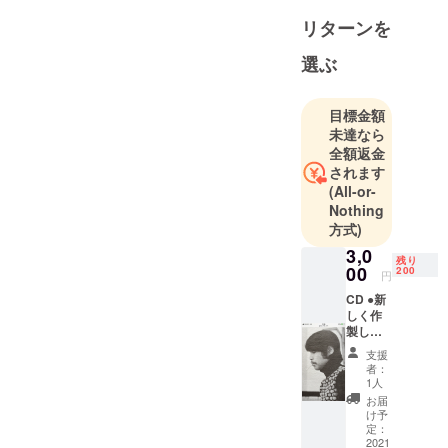
リターンを
選ぶ
目標金額
未達なら
全額返金
されます
(All-or-
Nothing
方式)
3,0
残り
00
200
円
CD ●新
しく作
製した
CDを配
支援
布させ
者：
て頂き
1人
ます。
お届
プロ
け予
ジェク
定：
トが完
2021