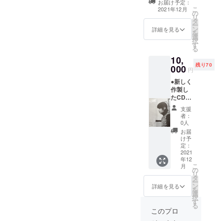
お届け予定：
してレコーディ
る可能性もあり
こ
2021年12月
の
ングが完了しま
ます。
リ
タ
したら直ちに行
ー
ン
います。 ●オリ
詳細を見る
を
選
ジナルTシャツを
択
す
提供させて頂き
る
ます。 サイズは
10,
S、M、 L、XLに
残り70
000
なります。
円
●新しく
作製し
たCDを
配布さ
支援
せて頂
者：
きま
0人
す。 プ
お届
ロジェ
け予
クトが
定：
完成し
2021
年12
てレ
こ
月
コー
の
リ
ディン
タ
ー
グが完
ン
詳細を見る
を
了しま
選
択
したら
す
る
直ちに
このプロ
行いま