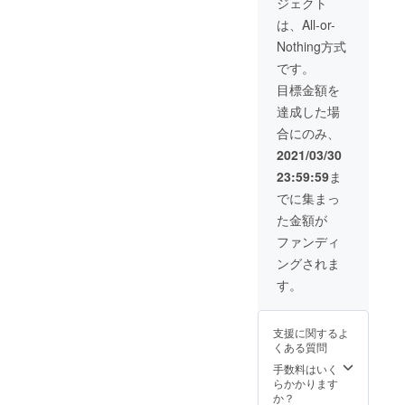
ジェクト
す。 ●
ライブ
は、All-or-
が可能
Nothing方式
になり
ました
です。
らご招
目標金額を
待させ
て頂き
達成した場
ます。
合にのみ、
現時点
では開
2021/03/30
催日時
23:59:59
ま
は未定
です。
でに集まっ
開催場
た金額が
所は東
京を予
ファンディ
定して
ングされま
いま
す、会
す。
場など
の都合
で横浜
支援に関するよ
になる
くある質問
可能性
もあり
手数料はいく
ます。
らかかります
●オリジ
か？