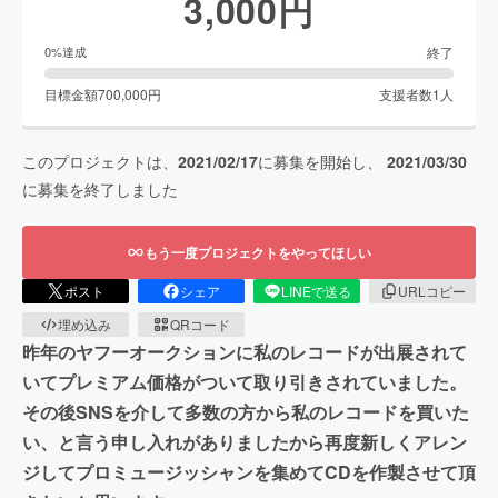
3,000
円
終了
0
%達成
目標金額
700,000
円
支援者数
1
人
このプロジェクトは、
2021/02/17
に募集を開始し、
2021/03/30
に募集を終了しました
もう一度プロジェクトをやってほしい
ポスト
シェア
LINEで送る
URLコピー
埋め込み
QRコード
昨年のヤフーオークションに私のレコードが出展されて
いてプレミアム価格がついて取り引きされていました。
その後SNSを介して多数の方から私のレコードを買いた
い、と言う申し入れがありましたから再度新しくアレン
ジしてプロミュージッシャンを集めてCDを作製させて頂