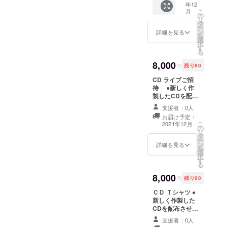
年12
成して
こ
月
レコー
の
リ
ディン
タ
ー
グが完
ン
詳細を見る
を
了しま
選
択
したら
す
る
直ちに
行いま
8,000
円
残り80
す。
CD ライブご招
待 ●新しく作
製したCDを配布
させて頂きま
支援者：0人
す。 プロジェク
お届け予定：
トが完成してレ
こ
2021年12月
の
コーディングが
リ
タ
完了しましたら
ー
ン
直ちに行いま
詳細を見る
を
選
す。 ●ライブが
択
す
可能になりまし
る
たらご招待させ
8,000
て頂きます。 現
円
残り80
時点では開催日
ＣＤ Ｔシャツ ●
時は未定です。
新しく作製した
開催場所は東京
CDを配布させて
を予定していま
頂きます。 プロ
す、会場などの
支援者：0人
ジェクトが完成
都合で横浜にな