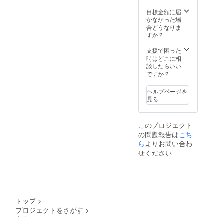
ナルT
シャツ
目標金額に届
を提供
かなかった場
させて
合どうなりま
頂きま
すか？
す。 サ
イズは
支援で困った
S、M、
時はどこに相
L、XL
談したらいい
になり
ですか？
ます。
ヘルプページを
見る
このプロジェクト
の問題報告は
こち
ら
よりお問い合わ
せください
トップ
>
プロジェクトをさがす
>