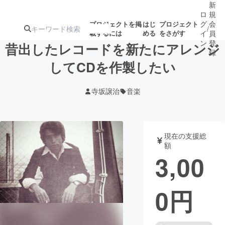
新
ロ
規
グ
会
プロジェクトを掲
はじ
プロジェクト
/
載するには
める
をさがす
イ
員
ン
登
昔出したレコードを新たにアレンジ
録
してCDを作製したい
人気のプロ
注目のリ
注目の新着プロ
募集終了が近いプ
もうすぐ公開
寺坂譲治
音楽
ジェクト
ターン
ジェクト
ロジェクト
されます
アート・写真
音楽
現在の支援総
額
3,00
テクノロジー・ガジェット
ゲーム・サ
0
円
映像・映画
書籍・雑誌
ビジネス・起業
チャレンジ