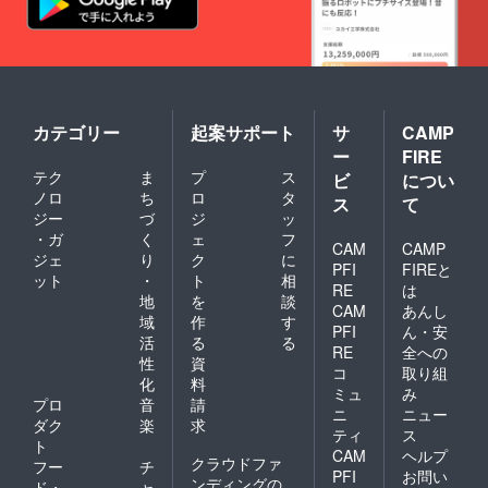
カテゴリー
起案サポート
サ
CAMP
ー
FIRE
テク
ま
プ
ス
ビ
につい
ノロ
ち
ロ
タ
ス
て
ジー
づ
ジ
ッ
・ガ
く
ェ
フ
CAM
CAMP
ジェ
り
ク
に
PFI
FIREと
ット
・
ト
相
RE
は
地
を
談
CAM
あんし
域
作
す
PFI
ん・安
活
る
る
RE
全への
性
資
コ
取り組
化
料
ミュ
み
プロ
音
請
ニ
ニュー
ダク
楽
求
ティ
ス
ト
CAM
ヘルプ
クラウドファ
フー
チ
PFI
お問い
ンディングの
ド・
ャ