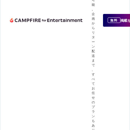
能
。
企
画
掲載
無料
か
ら
リ
タ
ー
ン
配
送
ま
で
、
す
べ
て
お
任
せ
の
プ
ラ
ン
も
あ
り