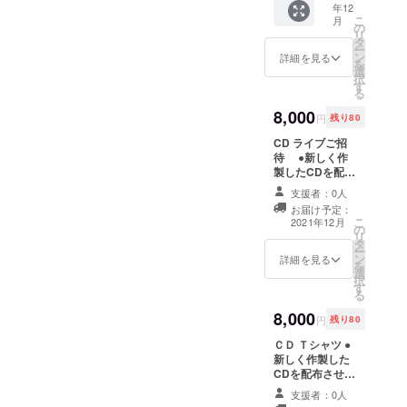
年12
成して
こ
月
レコー
の
リ
ディン
タ
ー
グが完
ン
詳細を見る
を
了しま
選
択
したら
す
る
直ちに
行いま
8,000
円
残り80
す。
CD ライブご招
待 ●新しく作
製したCDを配布
させて頂きま
支援者：0人
す。 プロジェク
お届け予定：
トが完成してレ
こ
2021年12月
の
コーディングが
リ
タ
完了しましたら
ー
ン
直ちに行いま
詳細を見る
を
選
す。 ●ライブが
択
す
可能になりまし
る
たらご招待させ
8,000
て頂きます。 現
円
残り80
時点では開催日
ＣＤ Ｔシャツ ●
時は未定です。
新しく作製した
開催場所は東京
CDを配布させて
を予定していま
頂きます。 プロ
す、会場などの
支援者：0人
ジェクトが完成
都合で横浜にな