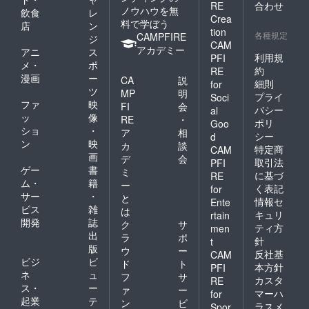
RE
合わせ
ノウハウを無
飲食
レ
Crea
料で学ぼう
店
ン
tion
各種規定
CAMPFIRE
ジ
CAM
アカデミー
アニ
ス
利用規
PFI
メ・
ポ
約
RE
漫画
ー
CA
説
細則
for
ツ
MP
明
プライ
Soci
ファ
映
FI
会
バシー
al
ッ
像
RE
・
ポリ
Goo
ショ
・
ア
相
シー
d
ン
映
カ
談
特定商
CAM
画
デ
会
取引法
PFI
ゲー
書
ミ
に基づ
RE
ム・
籍
ー
く表記
for
サー
・
と
情報セ
Ente
ビス
雑
は
キュリ
rtain
開発
誌
ク
サ
ティ方
men
出
ラ
ポ
針
t
版
ウ
ー
反社基
CAM
ビジ
ビ
ド
ト
本方針
PFI
ネ
ュ
フ
サ
カスタ
RE
ス・
ー
ァ
ー
マーハ
for
起業
テ
ン
ビ
ラスメ
Spor