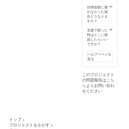
ナルT
シャツ
目標金額に届
を提供
かなかった場
させて
合どうなりま
頂きま
すか？
す。 サ
イズは
支援で困った
S、M、
時はどこに相
L、XL
談したらいい
になり
ですか？
ます。
ヘルプページを
見る
このプロジェクト
の問題報告は
こち
ら
よりお問い合わ
せください
トップ
>
プロジェクトをさがす
>