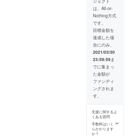
ジェクト
す。 ●
ライブ
は、All-or-
が可能
Nothing方式
になり
ました
です。
らご招
目標金額を
待させ
て頂き
達成した場
ます。
合にのみ、
現時点
では開
2021/03/30
催日時
23:59:59
ま
は未定
です。
でに集まっ
開催場
た金額が
所は東
京を予
ファンディ
定して
ングされま
いま
す、会
す。
場など
の都合
で横浜
支援に関するよ
になる
くある質問
可能性
もあり
手数料はいく
ます。
らかかります
●オリジ
か？