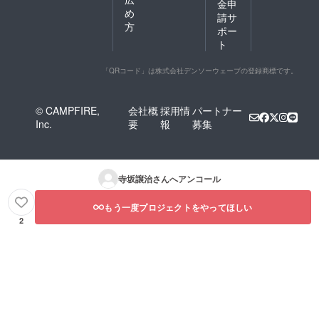
金申
め
請サ
方
ポー
ト
「QRコード」は株式会社デンソーウェーブの登録商標です。
© CAMPFIRE,
会社概
採用情
パートナー
Inc.
要
報
募集
寺坂譲治
さんへアンコール
もう一度プロジェクトをやってほしい
2