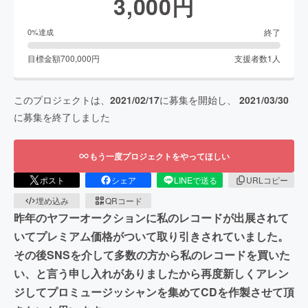
3,000
円
終了
0
%達成
目標金額
700,000
円
支援者数
1
人
このプロジェクトは、
2021/02/17
に募集を開始し、
2021/03/30
に募集を終了しました
もう一度プロジェクトをやってほしい
ポスト
シェア
LINEで送る
URLコピー
埋め込み
QRコード
昨年のヤフーオークションに私のレコードが出展されて
いてプレミアム価格がついて取り引きされていました。
その後SNSを介して多数の方から私のレコードを買いた
い、と言う申し入れがありましたから再度新しくアレン
ジしてプロミュージッシャンを集めてCDを作製させて頂