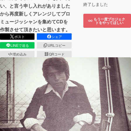
終了しました
い、と言う申し入れがありました
から再度新しくアレンジしてプロ
もう一度プロジェク
ミュージッシャンを集めてCDを
トをやってほしい
作製させて頂きたいと思います。
ポスト
シェア
LINEで送る
URLコピー
埋め込み
QRコード