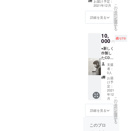
お届け予定：
してレコーディ
る可能性もあり
こ
2021年12月
の
ングが完了しま
ます。
リ
タ
したら直ちに行
ー
ン
います。 ●オリ
詳細を見る
を
選
ジナルTシャツを
択
す
提供させて頂き
る
ます。 サイズは
10,
S、M、 L、XLに
残り70
000
なります。
円
●新しく
作製し
たCDを
配布さ
支援
せて頂
者：
きま
0人
す。 プ
お届
ロジェ
け予
クトが
定：
完成し
2021
年12
てレ
こ
月
コー
の
リ
ディン
タ
ー
グが完
ン
詳細を見る
を
了しま
選
択
したら
す
る
直ちに
このプロ
行いま