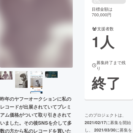
0%
目標金額は
まちづくり・地域活性化
700,000円
支援者数
CAMPFIRE for Social Good
CAMPFIRE Creation
1
人
CAMPFIREふるさと納税
machi-ya
コミュニティ
募集終了まで残
り
終了
昨年のヤフーオークションに私の
レコードが出展されていてプレミ
アム価格がついて取り引きされて
このプロジェクトは、
いました。その後SNSを介して多
2021/02/17
に募集を開始
し、
2021/03/30
に募集を
数の方から私のレコードを買いた