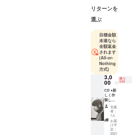
リターンを
選ぶ
目標金額
未達なら
全額返金
されます
(All-or-
Nothing
方式)
3,0
残り
00
200
円
CD ●新
しく作
製した
CDを配
支援
布させ
者：
て頂き
1人
ます。
お届
プロ
け予
ジェク
定：
トが完
2021