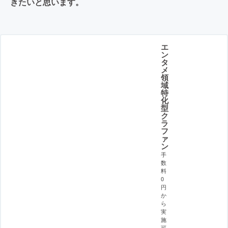
きたいと思います。
エ
ン
タ
メ
領
域
特
化
型
ク
ラ
フ
ァ
ン
手
数
料
0
円
か
ら
実
施
可