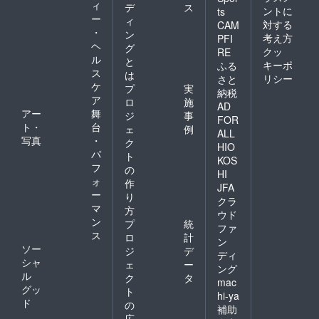
ィ
デ
ス
ントに
ts
ー
ィ
対する
CAM
・
ン
考え方
PFI
ヘ
グ
クッ
RE
ル
と
キーポ
ふる
ス
は
リシー
さと
ケ
プ
実
納税
ア
ロ
施
AD
アー
舞
ジ
事
FOR
ト・
台
ェ
例
ALL
写真
・
ク
HIO
パ
ト
KOS
フ
の
HI
ォ
作
JFA
ー
り
クラ
マ
方
ウド
ン
プ
統
ファ
ス
ロ
計
ン
ソー
ジ
デ
ディ
シャ
ェ
ー
ング
ル
ク
タ
mac
グッ
ト
hi-ya
ド
の
補助
広