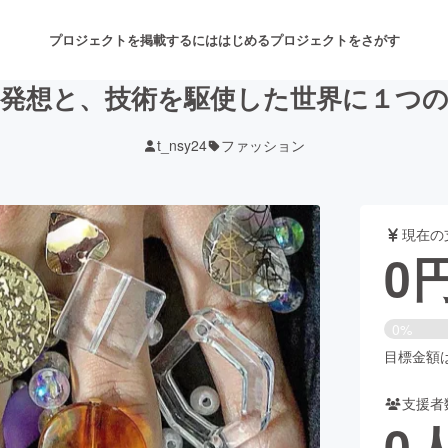
プロジェクトを掲載するには
はじめる
プロジェクトをさがす
発想と、技術を駆使した世界に１つ
t_nsy24
ファッション
注目のリターン
注目の新着プロジェクト
募集終了が近いプロジェクト
も
現在の
音楽
舞台・パフォーマンス
0
ゲーム・サービス開発
フード・飲食店
0%
書籍・雑誌出版
アニメ・漫画
目標金額は2
支援者
チャレンジ
ビューティー・ヘルスケ
0