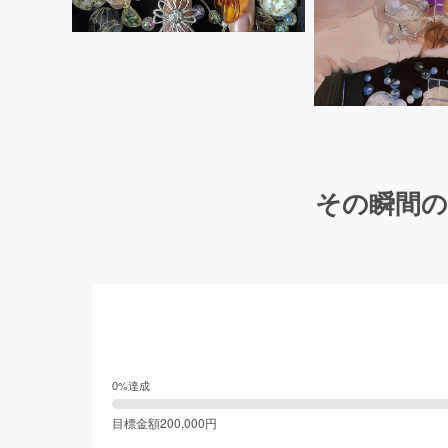
その瞬間の
0
%達成
目標金額
200,000
円