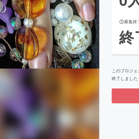
募集終
CAMPFIRE for Social Good
CAMPFIRE Creation
終
CAMPFIREふるさと納税
machi-ya
コミュニティ
このプロジェ
終了しました