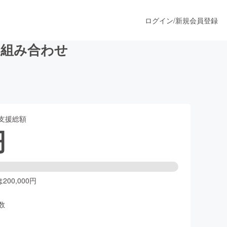
ログイン
/
新規会員登録
の組み合わせ
うすぐ公開されます
支援総額
プロダクト
円
ファッション
スポーツ
00,000円
数
ア
ソーシャルグッド
人