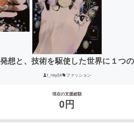
発想と、技術を駆使した世界に１つ
t_nsy24
ファッション
現在の支援総額
0
円