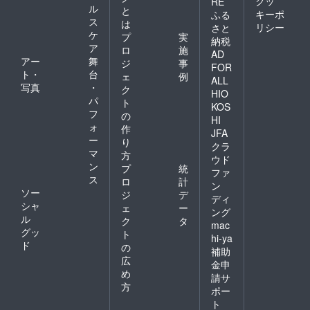
クッ
RE
ル
と
キーポ
ふる
ス
は
リシー
さと
ケ
プ
実
納税
ア
ロ
施
AD
アー
舞
ジ
事
FOR
ト・
台
ェ
例
ALL
写真
・
ク
HIO
パ
ト
KOS
フ
の
HI
ォ
作
JFA
ー
り
クラ
マ
方
ウド
ン
プ
統
ファ
ス
ロ
計
ン
ソー
ジ
デ
ディ
シャ
ェ
ー
ング
ル
ク
タ
mac
グッ
ト
hi-ya
ド
の
補助
広
金申
め
請サ
方
ポー
ト