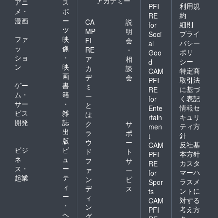
アカデミー
アニ
ス
利用規
PFI
メ・
ポ
約
RE
漫画
ー
CA
説
細則
for
ツ
MP
明
プライ
Soci
ファ
映
FI
会
バシー
al
ッ
像
RE
・
ポリ
Goo
ショ
・
ア
相
シー
d
ン
映
カ
談
特定商
CAM
画
デ
会
取引法
PFI
ゲー
書
ミ
に基づ
RE
ム・
籍
ー
く表記
for
サー
・
と
情報セ
Ente
ビス
雑
は
キュリ
rtain
開発
誌
ク
サ
ティ方
men
出
ラ
ポ
針
t
版
ウ
ー
反社基
CAM
ビジ
ビ
ド
ト
本方針
PFI
ネ
ュ
フ
サ
カスタ
RE
ス・
ー
ァ
ー
マーハ
for
起業
テ
ン
ビ
ラスメ
Spor
ィ
デ
ス
ントに
ts
ー
ィ
対する
CAM
・
ン
考え方
PFI
ヘ
グ