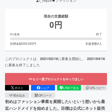
t_nsy24
ファッション
現在の支援総額
0
円
終了
0
%達成
目標金額
200,000
円
支援者数
0
人
このプロジェクトは、
2021/02/16
に募集を開始し、
2021/04/16
に募集を終了しました
もう一度プロジェクトをやってほしい
ポスト
シェア
LINEで送る
URLコピー
埋め込み
QRコード
初めはファッション事業を展開したいという想いから最
近ハンドメイドを始めました。目標は公式にネット販売