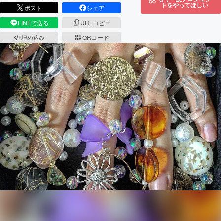
トをやってほしい
ポスト
シェア
LINEで送る
URLコピー
埋め込み
QRコード