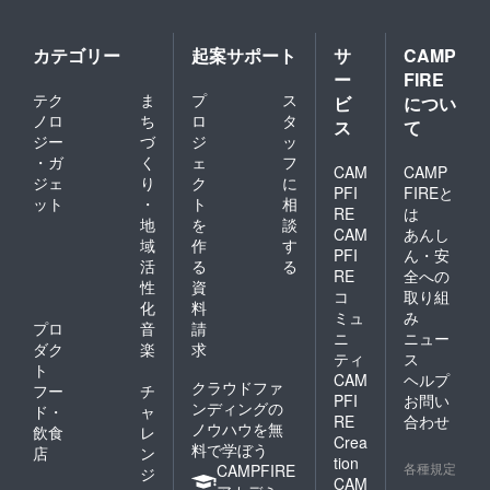
カテゴリー
起案サポート
サ
CAMP
ー
FIRE
テク
ま
プ
ス
ビ
につい
ノロ
ち
ロ
タ
ス
て
ジー
づ
ジ
ッ
・ガ
く
ェ
フ
CAM
CAMP
ジェ
り
ク
に
PFI
FIREと
ット
・
ト
相
RE
は
地
を
談
CAM
あんし
域
作
す
PFI
ん・安
活
る
る
RE
全への
性
資
コ
取り組
化
料
ミュ
み
プロ
音
請
ニ
ニュー
ダク
楽
求
ティ
ス
ト
CAM
ヘルプ
クラウドファ
フー
チ
PFI
お問い
ンディングの
ド・
ャ
RE
合わせ
ノウハウを無
飲食
レ
Crea
料で学ぼう
店
ン
tion
各種規定
CAMPFIRE
ジ
CAM