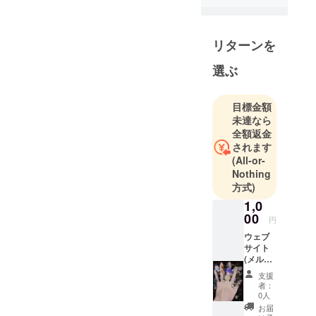
リターンを
選ぶ
目標金額
未達なら
全額返金
されます
(All-or-
Nothing
方式)
1,0
00
円
ウェブ
サイト
(メルカ
リ、ラ
支援
クマ、
者：
BASE
0人
、イン
お届
スタグ