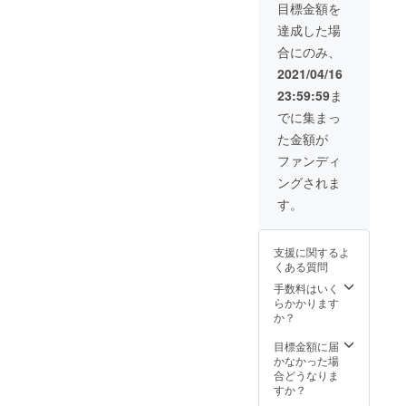
目標金額を
み合わ
せって
達成した場
素敵で
合にのみ、
すよね
(^^) ※サ
2021/04/16
イズは
23:59:59
ま
全体で
約8セン
でに集まっ
チです
た金額が
ファンディ
ングされま
す。
支援に関するよ
くある質問
手数料はいく
らかかります
か？
目標金額に届
かなかった場
合どうなりま
すか？