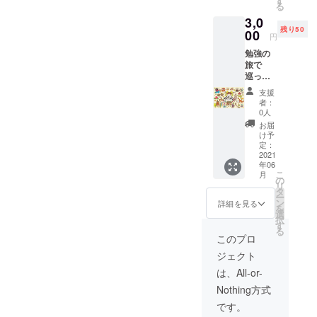
す
る
3,0
残り50
00
円
勉強の
旅で
巡った
ご当地
支援
パー
者：
ツ！い
0人
わゆる
お届
観光名
け予
所にち
定：
なんだ
2021
年06
パーツ
こ
月
を使っ
の
リ
たアク
タ
ー
セサ
ン
詳細を見る
を
リーを
選
択
プ作成
す
る
し、郵
このプロ
送させ
ジェクト
ていた
だきま
は、All-or-
す！！
Nothing方式
世界に
一つだ
です。
けの組