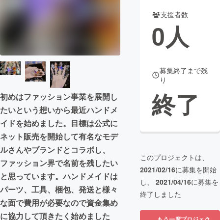
支援者数
まちづくり・地域活性化
0
人
CAMPFIRE for Social Good
CAMPFIRE Creation
CAMPFIREふるさと納税
machi-ya
コミュニティ
募集終了まで残
り
終了
初めはファッション事業を展開し
たいという想いから最近ハンドメ
イドを始めました。目標は公式に
ネット販売を開始して有名なモデ
ルさんやブランドとコラボし、
このプロジェクトは、
ファッション界で名前を残したい
2021/02/16
に募集を開始
と思っています。ハンドメイドは
し、
2021/04/16
に募集を
パーツ、工具、梱包、発送と様々
終了しました
な面で費用が必要なので資金集め
に協力して頂きたく始めました
もう一度プロジェク