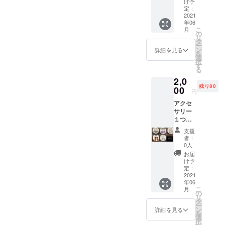
け予
ラム
定：
(@qlair
2021
年06
_de_lun
こ
月
e)、ミ
の
リ
ンネ、
タ
ー
Creem
ン
詳細を見る
を
aの中か
選
択
ら選べ
す
る
ます。
2,0
※サイズ
残り80
は全体
00
円
で約8セ
アクセ
ンチで
サリー
す
１つ作
成 ※写
支援
真は例
者：
です サ
0人
イズは
お届
全体で
け予
約8セン
定：
チです
2021
年06
こ
月
の
リ
タ
ー
ン
詳細を見る
を
選
択