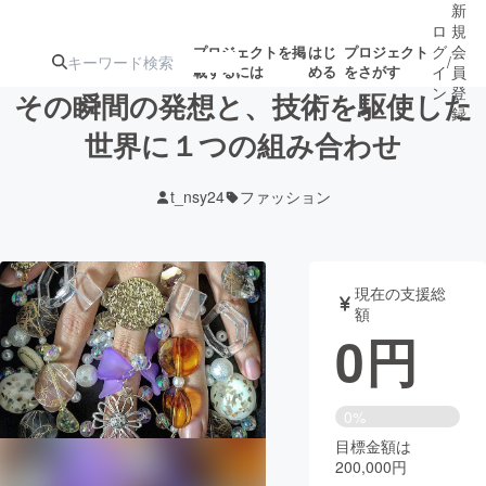
新
ロ
規
グ
会
プロジェクトを掲
はじ
プロジェクト
/
載するには
める
をさがす
イ
員
ン
登
その瞬間の発想と、技術を駆使した
録
世界に１つの組み合わせ
人気のプロ
注目のリ
注目の新着プロ
募集終了が近いプ
もうすぐ公開
t_nsy24
ファッション
ジェクト
ターン
ジェクト
ロジェクト
されます
アート・写真
音楽
現在の支援総
額
0
円
テクノロジー・ガジェット
ゲーム・サ
映像・映画
書籍・雑誌
0%
目標金額は
200,000円
ビジネス・起業
チャレンジ