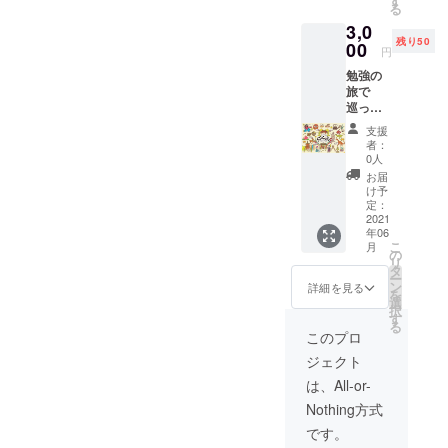
す
る
3,0
残り50
00
円
勉強の
旅で
巡った
ご当地
支援
パー
者：
ツ！い
0人
わゆる
お届
観光名
け予
所にち
定：
なんだ
2021
年06
パーツ
こ
月
を使っ
の
リ
たアク
タ
ー
セサ
ン
詳細を見る
を
リーを
選
択
プ作成
す
る
し、郵
このプロ
送させ
ジェクト
ていた
だきま
は、All-or-
す！！
Nothing方式
世界に
一つだ
です。
けの組