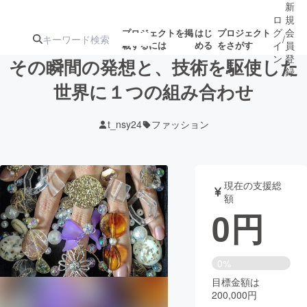
新
ロ
規
グ
会
プロジェクトを掲
はじ
プロジェクト
/
載するには
める
をさがす
イ
員
ン
登
その瞬間の発想と、技術を駆使した
録
世界に１つの組み合わせ
人気のプロ
注目のリ
注目の新着プロ
募集終了が近いプ
もうすぐ公開
t_nsy24
ファッション
ジェクト
ターン
ジェクト
ロジェクト
されます
アート・写真
音楽
現在の支援総
額
0
円
テクノロジー・ガジェット
ゲーム・サ
映像・映画
書籍・雑誌
0%
目標金額は
200,000円
ビジネス・起業
チャレンジ