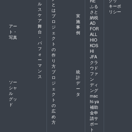
クッ
RE
ル
と
キーポ
ふる
ス
は
リシー
さと
ケ
プ
実
納税
ア
ロ
施
AD
アー
舞
ジ
事
FOR
ト・
台
ェ
例
ALL
写真
・
ク
HIO
パ
ト
KOS
フ
の
HI
ォ
作
JFA
ー
り
クラ
マ
方
ウド
ン
プ
統
ファ
ス
ロ
計
ン
ソー
ジ
デ
ディ
シャ
ェ
ー
ング
ル
ク
タ
mac
グッ
ト
hi-ya
ド
の
補助
広
金申
め
請サ
方
ポー
ト