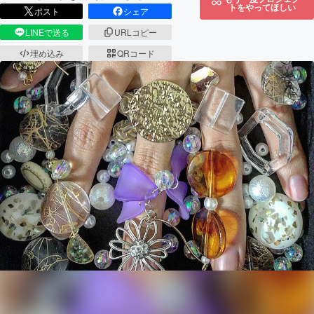
トをやってほしい
ポスト
シェア
LINEで送る
URLコピー
埋め込み
QRコード