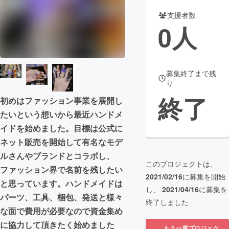
支援者数
まちづくり・地域活性化
0
人
CAMPFIRE for Social Good
CAMPFIRE Creation
CAMPFIREふるさと納税
machi-ya
コミュニティ
募集終了まで残
り
終了
初めはファッション事業を展開し
たいという想いから最近ハンドメ
イドを始めました。目標は公式に
ネット販売を開始して有名なモデ
ルさんやブランドとコラボし、
このプロジェクトは、
ファッション界で名前を残したい
2021/02/16
に募集を開始
と思っています。ハンドメイドは
し、
2021/04/16
に募集を
パーツ、工具、梱包、発送と様々
終了しました
な面で費用が必要なので資金集め
に協力して頂きたく始めました
もう一度プロジェク