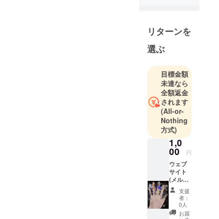
リターンを
選ぶ
目標金額
未達なら
全額返金
されます
(All-or-
Nothing
方式)
1,0
00
円
ウェブ
サイト
(メルカ
リ、ラ
支援
クマ、
者：
BASE
0人
、イン
お届
スタグ