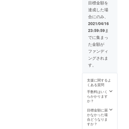
目標金額を
み合わ
せって
達成した場
素敵で
合にのみ、
すよね
(^^) ※サ
2021/04/16
イズは
23:59:59
ま
全体で
約8セン
でに集まっ
チです
た金額が
ファンディ
ングされま
す。
支援に関するよ
くある質問
手数料はいく
らかかります
か？
目標金額に届
かなかった場
合どうなりま
すか？