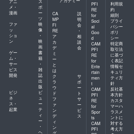
アカデミー
アニ
ス
利用規
PFI
メ・
ポ
約
RE
漫画
ー
CA
説
細則
for
ツ
MP
明
プライ
Soci
ファ
映
FI
会
バシー
al
ッ
像
RE
・
ポリ
Goo
ショ
・
ア
相
シー
d
ン
映
カ
談
特定商
CAM
画
デ
会
取引法
PFI
ゲー
書
ミ
に基づ
RE
ム・
籍
ー
く表記
for
サー
・
と
情報セ
Ente
ビス
雑
は
キュリ
rtain
開発
誌
ク
サ
ティ方
men
出
ラ
ポ
針
t
版
ウ
ー
反社基
CAM
ビジ
ビ
ド
ト
本方針
PFI
ネ
ュ
フ
サ
カスタ
RE
ス・
ー
ァ
ー
マーハ
for
起業
テ
ン
ビ
ラスメ
Spor
ィ
デ
ス
ントに
ts
ー
ィ
対する
CAM
・
ン
考え方
PFI
ヘ
グ