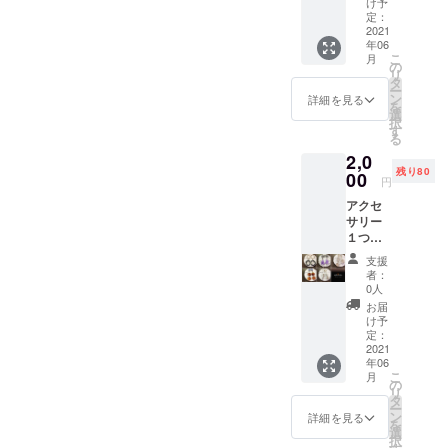
け予
ラム
定：
(@qlair
2021
年06
_de_lun
こ
月
e)、ミ
の
リ
ンネ、
タ
ー
Creem
ン
詳細を見る
を
aの中か
選
択
ら選べ
す
る
ます。
2,0
※サイズ
残り80
は全体
00
円
で約8セ
アクセ
ンチで
サリー
す
１つ作
成 ※写
支援
真は例
者：
です サ
0人
イズは
お届
全体で
け予
約8セン
定：
チです
2021
年06
こ
月
の
リ
タ
ー
ン
詳細を見る
を
選
択