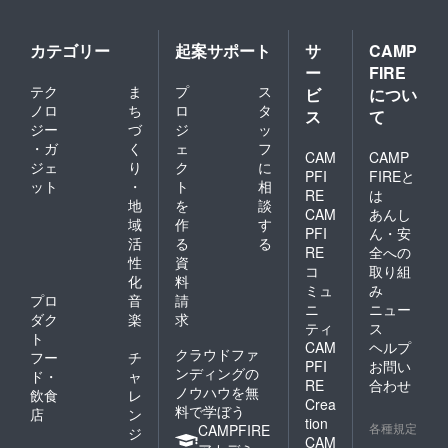
カテゴリー
起案サポート
サ
CAMP
ー
FIRE
テク
ま
プ
ス
ビ
につい
ノロ
ち
ロ
タ
ス
て
ジー
づ
ジ
ッ
・ガ
く
ェ
フ
CAM
CAMP
ジェ
り
ク
に
PFI
FIREと
ット
・
ト
相
RE
は
地
を
談
CAM
あんし
域
作
す
PFI
ん・安
活
る
る
RE
全への
性
資
コ
取り組
化
料
ミュ
み
プロ
音
請
ニ
ニュー
ダク
楽
求
ティ
ス
ト
CAM
ヘルプ
クラウドファ
フー
チ
PFI
お問い
ンディングの
ド・
ャ
RE
合わせ
ノウハウを無
飲食
レ
Crea
料で学ぼう
店
ン
tion
各種規定
CAMPFIRE
ジ
CAM