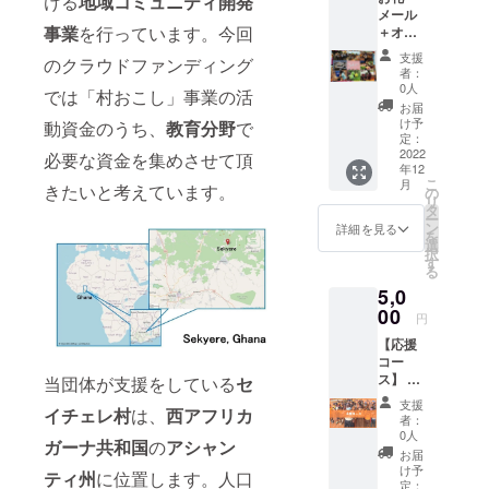
ける
地域コミュニティ開発
しま
メール
メッ
す。
事業
を行っています。今回
＋オリ
セージ
ジナル
をお送
支援
のクラウドファンディング
ポスト
りいた
者：
カード3
しま
0人
では「村おこし」事業の活
枚＋オ
す。
お届
リジナ
け予
動資金のうち、
教育分野
で
ルス
定：
テッ
2022
必要な資金を集めさせて頂
年12
カー3枚
こ
月
きたいと考えています。
・支援
の
リ
者様の
タ
ー
ご自宅
ン
詳細を見る
を
にオリ
選
択
ジナル
す
る
ポスト
5,0
カード
とオリ
00
円
ジナル
【応援
ステッ
コー
カーを
ス】 お
当団体が支援をしている
セ
お送り
礼メー
いたし
支援
イチェレ村
は、
西アフリカ
ル＋
ます。
者：
ViVIDメ
・ポス
0人
ガーナ共和国
の
アシャン
ンバー
トカー
お届
から寄
ドの柄
け予
ティ州
に位置します。人口
せ書き
はあく
定：