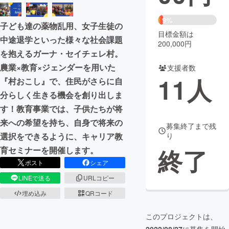
まちづくり・地域活性化
9%
子ども達の薬物乱用、女子生徒の
目標金額は
中途退学といった様々な社会課題
200,000円
CAMPFIRE for Social Good
CAMPFIRE Creation
を抱えるガーナ・セイチェレ村。
CAMPFIREふるさと納税
machi-ya
コミュニティ
農業×教育×ジェンダーを用いた
支援者数
11
人
『村おこし』で、住民がさらに自
分らしく生きる機会を創り出しま
す！教育事業では、子供たちが将
来への希望を持ち、自身で将来の
募集終了まで残
選択をできるように、キャリア教
り
終了
育セミナーを開催します。
ポスト
シェア
LINEで送る
URLコピー
埋め込み
QRコード
このプロジェクトは、