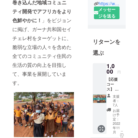
巻き込んだ地域コミュニ
https://www.instagram.com/vividvillagejpn/
日本を起源
メッセー
ティ開発でアフリカをより
とする非政
ジを送る
府組織で
色鮮やかに！
」をビジョン
す。ViVIDの
に掲げ、ガーナ共和国セイ
略語は、
チェレ村をターゲットに、
「Vivid
リターンを
Village for
脆弱な立場の人々を含めた
Inclusive
選ぶ
全てのコミュニティ住民の
Developmen
生活の質の向上を目指し
t」で、ビ
1,0
00
ジョン・基
円
て、事業を展開していま
本理念・哲
【応援
す。
コー
学を基に
ス】 お
し、アフリ
礼メー
支援
カの開発分
ル＋デ
者：
スク
7人
野で活動し
トップ
お届
ています。
用壁紙
け予
+キャリ
また当団体
定：
ア教育
2022
はSDGs
年11
事業代
こ
月
17.16および
表から
の
リ