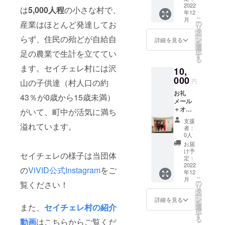
（電
2022
までイ
は
5,000人程
の小さな村で、
年12
子）
メージ
こ
月
メッ
です。
産業はほとんど発達してお
の
リ
セージ
届いて
タ
ー
らず、住民の殆どが自給自
・こち
からの
ン
詳細を見る
を
らは応
お楽し
選
択
足の農業で生計を立ててい
援コー
みで
す
る
スとな
す！
ます。セイチェレ村には沢
10,
りま
す。ご
000
山の子供達（村人口の約
円
自宅へ
お礼
の郵送
43％が0歳から15歳未満）
メール
はござ
＋オリ
いませ
がいて、町中が活気に満ち
ジナル
ん。 ・
支援
溢れています。
カレン
支援者
者：
ダー ・
様の
0人
ViVIDオ
メール
お届
リジナ
アドレ
け予
セイチェレの様子は当団体
ルカレ
スに、
定：
ンダー
2022
お礼
の
ViVID公式Instagram
をご
年12
を支援
メー
こ
月
者様の
ル、
の
覧ください！
リ
ご自宅
ViVIDス
タ
ー
にお送
タッフ
ン
詳細を見る
を
りいた
また、
セイチェレ村の紹介
メン
選
択
しま
バーよ
す
る
動画
はこちらからご覧くだ
す。 ・
り寄せ