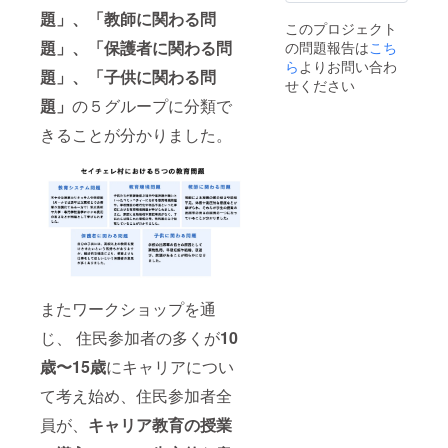
ビュー
題」、「教師に関わる問
このプロジェクト
内容
題」、「保護者に関わる問
の問題報告は
こち
（支援
をして
ら
よりお問い合わ
題」、「子供に関わる問
くだ
せください
さった
題」
の５グループに分類で
理由
等）を
きることが分かりました。
掲載さ
せてい
ただき
ます。
またワークショップを通
じ、 住民参加者の多くが
10
歳〜15歳
にキャリアについ
て考え始め、住民参加者全
員が、
キャリア教育の授業