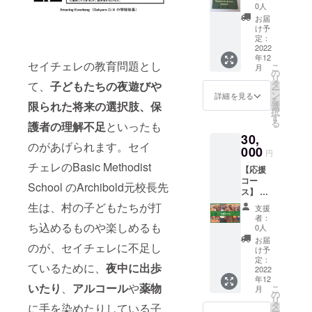
子供た
支援者
0人
ちが描
様の
お届
いたイ
メール
け予
ラスト
アドレ
定：
＋各種
2022
スに、
年12
SNSに
お礼
セイチェレの教育問題とし
こ
月
支援者
メー
の
リ
様の名
ル、
タ
て、
子どもたちの夜遊びや
ー
前掲載
キャリ
ン
詳細を見る
を
・支援
限られた将来の選択肢、保
ア教育
選
択
者様の
事業担
す
る
護者の理解不足
といったも
ご自宅
当、
30,
に、
ViVID代
のがあげられます。セイ
ガーナ
000
表蔵田
円
現地の
から
チェレのBasic Methodist
【応援
シング
メッ
コー
ルマ
セージ
School のArchibold元校長先
ス】 お
ザーの
をお送
礼メー
子供た
生は、村の子どもたちが打
りいた
支援
ル＋
ちが描
しま
者：
キャリ
ち込めるものや楽しめるも
いたイ
す。
0人
ア教育
ラスト
お届
のが、セイチェレに不足し
事業責
をお送
け予
任者＆
りいた
定：
ているために、
夜中に出歩
代表蔵
2022
しま
年12
田から
す！ ・
いたり
、
アルコール
や
薬物
こ
月
のメッ
当団体
の
リ
セージ
の各種
タ
に手を染めたりしている子
ー