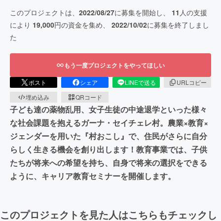
このプロジェクトは、
2022/08/27
に募集を開始し、
11
人の支援
により
19,000
円の資金を集め、
2022/10/02
に募集を終了しまし
た
もう一度プロジェクトをやってほしい
ポスト
シェア
LINEで送る
URLコピー
埋め込み
QRコード
子ども達の薬物乱用、女子生徒の中途退学といった様々
な社会課題を抱えるガーナ・セイチェレ村。農業×教育×
ジェンダーを用いた『村おこし』で、住民がさらに自分
らしく生きる機会を創り出します！教育事業では、子供
たちが将来への希望を持ち、自身で将来の選択をできる
ように、キャリア教育セミナーを開催します。
このプロジェクトを見た人はこちらもチェックし