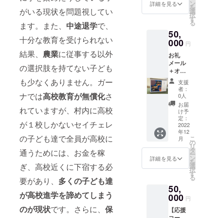
＋各種
SNSに
ン
詳細を見る
を
SNSに
がいる現状を問題視してい
支援者
選
択
支援者
様のお
す
る
ます。また、
中途退学
で、
様名前
名前を
50,
の掲載
掲載さ
十分な教育を受けられない
・こち
000
せてい
円
らは応
ただき
結果、
農業
に従事する以外
お礼
援コー
ます。
メール
スにな
・イラ
の選択肢を持てない子ども
＋オリ
りま
ストの
ジナル
す。ご
柄はあ
も少なくありません。ガー
支援
カレン
自宅へ
くまで
者：
ダー＋
ナでは
高校教育が無償化
さ
の郵送
イメー
0人
各種
はござ
ジで
お届
れていますが、村内に高校
SNSに
いませ
す。届
け予
支援者
ん。 ・
定：
いてか
が１校しかないセイチェレ
様の名
2022
支援者
らのお
年12
前・イ
様の
楽しみ
の子ども達で全員が高校に
こ
月
ンタ
メール
の
です！
リ
ビュー
アドレ
タ
通うためには、お金を稼
ー
内容掲
スに、
ン
詳細を見る
を
載 ・支
お礼
ぎ、高校近くに下宿する必
選
択
援者様
メー
す
る
要があり、
多くの子ども達
のメー
ル、
50,
ルアド
キャリ
が高校進学を諦めてしまう
レスに
000
ア教育
円
お礼
事業責
のが現状
です。さらに、
保
【応援
メー
任者＆
コー