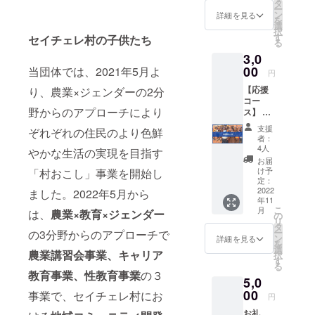
のメッ
17.17の「持
タ
ー
セージ
ン
詳細を見る
続可能な開
を
※こちら
選
択
発目標」達
は応援
す
セイチェレ村の子供たち
る
コース
成に向けた
3,0
です。
取り組みを
・支援
00
当団体では、2021年5月よ
円
者様の
推進し、ア
【応援
り、農業×ジェンダーの2分
メール
フリカのコ
コー
アドレ
野からのアプローチにより
ミュニティ
ス】 ・
スに、
お礼
お礼
における社
支援
ぞれぞれの住民のより色鮮
メール
メー
者：
会課題の解
＋代表
ル、当
4人
やかな生活の実現を目指す
からの
決を行なっ
団体オ
お届
メッ
リジナ
け予
「村おこし」事業を開始し
ています。
セー
ルデス
定：
ジ
2022
ました。2022年5月から
クトッ
年11
支援者
プ用壁
こ
月
は、
農業×教育×ジェンダー
様の
紙、
の
リ
メール
キャリ
タ
ー
の3分野からのアプローチで
アドレ
ア支援
ン
詳細を見る
を
スに、
代表か
選
農業講習会事業、キャリア
択
お礼の
らの
す
る
メール
メッ
教育事業、性教育事業
の３
5,0
と、
セージ
ViVID代
00
をお送
事業で、セイチェレ村にお
円
表蔵田
りいた
お礼
からの