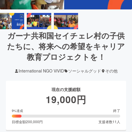
ガーナ共和国セイチェレ村の子供
たちに、将来への希望をキャリア
教育プロジェクトを！
International NGO ViVID
ソーシャルグッド
その他
現在の支援総額
19,000
円
終了
9
%達成
目標金額
200,000
円
支援者数
11
人