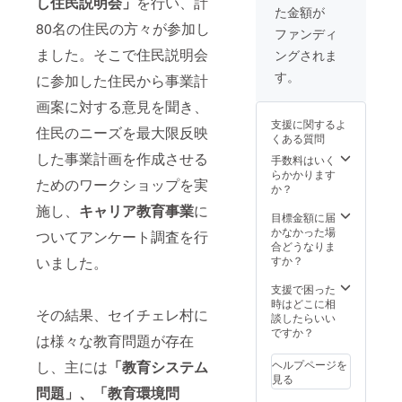
し住民説明会」
を行い、計
ただき
た金額が
・支援
ます。
80名の住民の方々が参加し
者様の
・カレ
ファンディ
メール
ンダー
ました。そこで住民説明会
ングされま
アドレ
の柄は
スに、
あくま
す。
に参加した住民から事業計
お礼
でイ
メー
メージ
画案に対する意見を聞き、
ル、
です。
支援に関するよ
ViVID現
住民のニーズを最大限反映
届いて
くある質問
地の
からの
した事業計画を作成させる
ガーナ
お楽し
手数料はいく
人ス
みで
らかかります
ためのワークショップを実
タッフ
す！
か？
からの
施し、
キャリア教育事業
に
メッ
目標金額に届
セージ
かなかった場
ついてアンケート調査を行
をお送
合どうなりま
りいた
いました。
すか？
しま
す。 ・
支援で困った
当団体
時はどこに相
その結果、セイチェレ村に
の各種
談したらいい
SNSな
ですか？
は様々な教育問題が存在
どに支
援者様
し、主には
「教育システム
ヘルプページを
のお名
見る
前、イ
問題」、「教育環境問
ンタ