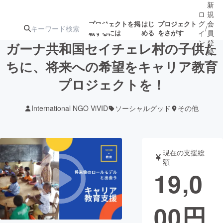
新
ロ
規
グ
会
プロジェクトを掲
はじ
プロジェクト
/
載するには
める
をさがす
イ
員
ン
登
ガーナ共和国セイチェレ村の子供た
録
ちに、将来への希望をキャリア教育
プロジェクトを！
人気のプロ
注目のリ
注目の新着プロ
募集終了が近いプ
もうすぐ公開
ジェクト
ターン
ジェクト
ロジェクト
されます
International NGO ViVID
ソーシャルグッド
その他
アート・写真
音楽
現在の支援総
テクノロジー・ガジェット
ゲーム・サ
額
19,0
映像・映画
書籍・雑誌
00
円
ビジネス・起業
チャレンジ