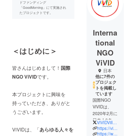
ドファンディング
「GoodMorning」にて実施され
たプロジェクトです。
Interna
tional
＜はじめに＞
NGO
ViVID
皆さんはじめまして！
国際
日本
NGO ViVID
です。
他に7件の
プロジェク
トを掲載し
ています
本プロジェクトに興味を
国際NGO
持っていただき、ありがと
ViVIDは、
うございます。
2020年2月に
日本人3名に
ViVIDVillageJPN
よって共同
https://vividvillagejpn.wixsite.com/japan?lang=ja
ViVIDは、「
あらゆる人々を
設立された
https://www.facebook.com/ViVIDVillageJPN/