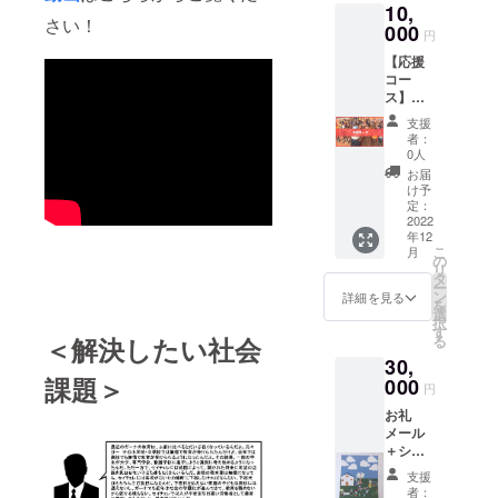
10,
カレン
書き
さい！
ダーの
000
メッ
円
柄はあ
セージ
【応援
くまで
をお送
コー
イメー
りいた
ス】お
ジで
しま
礼メー
す。届
す。
支援
ル＋
いてか
者：
キャリ
らのお
0人
ア教育
楽しみ
お届
事業責
です！
け予
任者＆
定：
代表蔵
2022
年12
田から
こ
月
のメッ
の
リ
セー
タ
ー
ジ ・
ン
詳細を見る
を
こちら
選
択
は応援
す
＜解決したい社会
る
コース
30,
となり
課題＞
ます。
000
円
・ご自
お礼
宅への
メール
郵送は
＋シン
ござい
グルマ
ませ
支援
ザーの
ん。 ・
者：