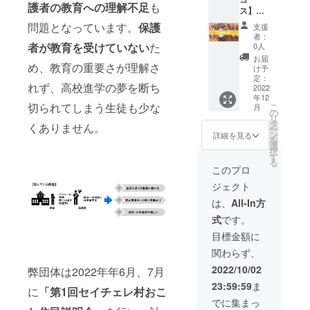
ル、ご
ViVID代
護者の教育への理解不足
も
ス】お
自宅に
表蔵田
礼メー
ViVIDオ
からお
問題となっています。
保護
支援
ル＋
リジナ
礼の
者：
ViVID現
ルカレ
者が教育を受けていない
た
メッ
0人
地ガー
ンダー
セージ
お届
め、教育の重要さが理解さ
ナ人ス
をお送
をお送
け予
タッフ
りいた
定：
りいた
れず、高校進学の夢を断ち
からの
2022
しま
しま
年12
メッ
す。 ま
す。 ・
切られてしまう生徒も少な
こ
月
セージ
た、当
の
当団体
リ
＋各種
団体各
タ
の各種
くありません。
ー
SNSに
種SNS
ン
SNSな
詳細を見る
を
支援者
など
選
どに支
択
様のお
に、支
す
援者様
る
名前・
援者様
のお名
このプロ
インタ
のお名
前を掲
ジェクト
ビュー
前、イ
載させ
内容掲
ンタ
ていた
は、
All-In方
載 ・こ
ビュー
だきま
式
です。
ちらは
内容
す。
応援
（支援
目標金額に
コース
してく
関わらず、
です。
ださっ
ご自宅
た理由
2022/10/02
弊団体は2022年年6月、7月
への郵
等）を
23:59:59
ま
送はご
掲載さ
に
「
第1回セイチェレ村おこ
ざいま
せてい
でに集まっ
せん。