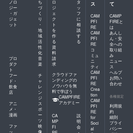
ノロ
ち
ロ
タ
ス
て
ジー
づ
ジ
ッ
・ガ
く
ェ
フ
CAM
CAMP
ジェ
り
ク
に
PFI
FIREと
ット
・
ト
相
RE
は
地
を
談
CAM
あんし
域
作
す
PFI
ん・安
活
る
る
RE
全への
性
資
コ
取り組
化
料
ミュ
み
プロ
音
請
ニ
ニュー
ダク
楽
求
ティ
ス
ト
CAM
ヘルプ
クラウドファ
フー
チ
PFI
お問い
ンディングの
ド・
ャ
RE
合わせ
ノウハウを無
飲食
レ
Crea
料で学ぼう
店
ン
tion
各種規定
CAMPFIRE
ジ
CAM
アカデミー
アニ
ス
利用規
PFI
メ・
ポ
約
RE
漫画
ー
CA
説
細則
for
ツ
MP
明
プライ
Soci
ファ
映
FI
会
バシー
al
ッ
像
RE
・