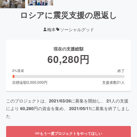
ロシアに震災支援の恩返し
梅本
ソーシャルグッド
現在の支援総額
60,280
円
終了
2
%達成
目標金額
3,000,000
円
支援者数
21
人
このプロジェクトは、
2021/03/26
に募集を開始し、
21
人の支援
により
60,280
円の資金を集め、
2021/05/11
に募集を終了しまし
た
もう一度プロジェクトをやってほしい