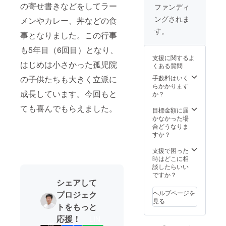
の寄せ書きなどをしてラー
ファンディ
ングされま
メンやカレー、丼などの食
す。
事となりました。この行事
も5年目（6回目）となり、
支援に関するよ
はじめは小さかった孤児院
くある質問
手数料はいく
の子供たちも大きく立派に
らかかります
成長しています。今回もと
か？
ても喜んでもらえました。
目標金額に届
かなかった場
合どうなりま
すか？
支援で困った
時はどこに相
談したらいい
ですか？
シェアして
ヘルプページを
プロジェク
見る
トをもっと
応援！
LIN
ポ
シ