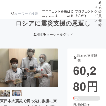
新
ロ
規
グ
会
プロジェクトを掲
はじ
プロジェクト
/
載するには
める
をさがす
イ
員
ン
登
ロシアに震災支援の恩返し
録
梅本
ソーシャルグッド
人気のプロ
注目のリ
注目の新着プロ
募集終了が近いプ
もうすぐ公開
ジェクト
ターン
ジェクト
ロジェクト
されます
現在の支援総
額
アート・写真
音楽
60,2
テクノロジー・ガジェット
ゲーム・サ
80
円
映像・映画
書籍・雑誌
2%
東日本大震災で真っ先に救援に来
ビジネス・起業
チャレンジ
目標金額は