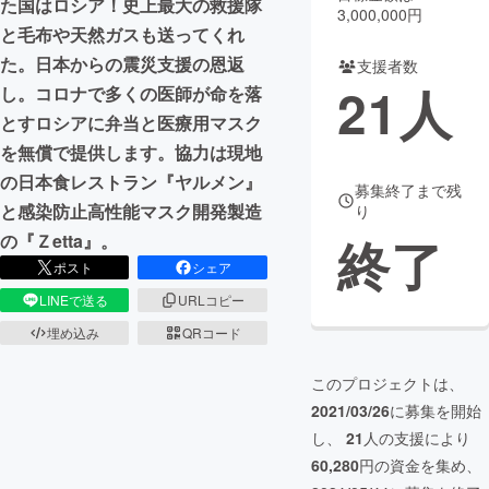
た国はロシア！史上最大の救援隊
3,000,000円
と毛布や天然ガスも送ってくれ
まちづくり・地域活性化
た。日本からの震災支援の恩返
支援者数
21
人
し。コロナで多くの医師が命を落
CAMPFIRE for Social Good
CAMPFIRE Creation
とすロシアに弁当と医療用マスク
CAMPFIREふるさと納税
machi-ya
コミュニティ
を無償で提供します。協力は現地
の日本食レストラン『ヤルメン』
募集終了まで残
と感染防止高性能マスク開発製造
り
終了
の『Ｚetta』。
ポスト
シェア
LINEで送る
URLコピー
埋め込み
QRコード
このプロジェクトは、
2021/03/26
に募集を開始
し、
21
人の支援により
60,280
円の資金を集め、