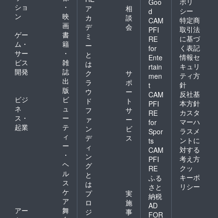
ポリ
Goo
ショ
・
ア
相
シー
d
ン
映
カ
談
特定商
CAM
画
デ
会
取引法
PFI
ゲー
書
ミ
に基づ
RE
ム・
籍
ー
く表記
for
サー
・
と
情報セ
Ente
ビス
雑
は
キュリ
rtain
開発
誌
ク
サ
ティ方
men
出
ラ
ポ
針
t
版
ウ
ー
反社基
CAM
ビジ
ビ
ド
ト
本方針
PFI
ネ
ュ
フ
サ
カスタ
RE
ス・
ー
ァ
ー
マーハ
for
起業
テ
ン
ビ
ラスメ
Spor
ィ
デ
ス
ントに
ts
ー
ィ
対する
CAM
・
ン
考え方
PFI
ヘ
グ
クッ
RE
ル
と
キーポ
ふる
ス
は
リシー
さと
ケ
プ
実
納税
ア
ロ
施
AD
アー
舞
ジ
事
FOR