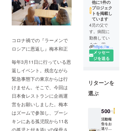
他に1件の
プロジェク
トを掲載し
ています
4児の父で
す。病院に
勤務してい
コロナ禍での『ラーメンで
ます。困っ
https://www.npo-homepage.go.jp/npoportal/detail/103011131
ロシアに恩返し』梅本和正
ている人を
メッセー
見ると放っ
ジを送る
毎年3月11日に行っている恩
ておけない
返しイベント。残念ながら
性分でし
て、人助け
緊急事態下の東京からは行
リターンを
が大好きで
けません。そこで、今回は
す。好きが
選ぶ
日本食レストランに企画運
高じて、仲
間を募って
営をお願いしました。梅本
NPO（非営
500
円
はズームで参加し、プーシ
利活動法
活動報
キンにある孤児院から11名
人）も設立
告をお
しました。
送りし
の孤児と付き添いの保母さ