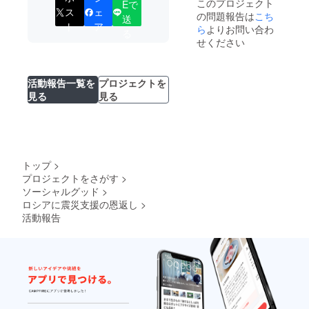
このプロジェクト
Eで
ス
ェ
の問題報告は
こち
送
ト
ア
ら
よりお問い合わ
る
せください
活動報告一覧を
プロジェクトを
見る
見る
トップ
>
プロジェクトをさがす
>
ソーシャルグッド
>
ロシアに震災支援の恩返し
>
活動報告