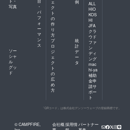
ト・
台
ェ
例
ALL
写真
・
ク
HIO
パ
ト
KOS
フ
の
HI
ォ
作
JFA
ー
り
クラ
マ
方
ウド
ン
プ
統
ファ
ス
ロ
計
ン
ソー
ジ
デ
ディ
シャ
ェ
ー
ング
ル
ク
タ
mac
グッ
ト
hi-ya
ド
の
補助
広
金申
め
請サ
方
ポー
ト
「QRコード」は株式会社デンソーウェーブの登録商標です。
© CAMPFIRE,
会社概
採用情
パートナー
Inc.
要
報
募集