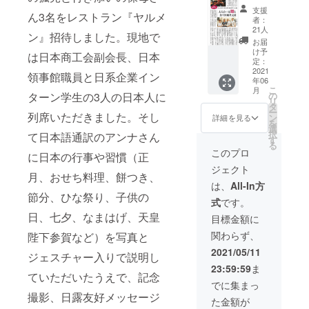
ます。
もちろん活
支援
ん3名をレストラン『ヤルメ
者：
動費は持ち
21人
ン』招待しました。現地で
出しです。
お届
け予
でも、喜ん
は日本商工会副会長、日本
定：
でもらえれ
2021
領事館職員と日系企業イン
年06
ば嬉しいの
こ
月
の
ターン学生の3人の日本人に
です。
リ
タ
ー
列席いただきました。そし
ン
詳細を見る
を
選
択
て日本語通訳のアンナさん
す
る
このプロ
に日本の行事や習慣（正
ジェクト
月、おせち料理、餅つき、
は、
All-In方
節分、ひな祭り、子供の
式
です。
日、七夕、なまはげ、天皇
目標金額に
関わらず、
陛下参賀など）を写真と
2021/05/11
ジェスチャー入りで説明し
23:59:59
ま
ていただいたうえで、記念
でに集まっ
撮影、日露友好メッセージ
た金額が