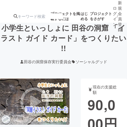
新
ロ
規
グ
会
プロジェクトを掲
はじ
プロジェクト
/
載するには
める
をさがす
イ
員
ン
登
小学生といっしょに 田谷の洞窟 「イ
録
ラスト ガイド カード」をつくりたい
!!
人気のプロ
注目のリ
注目の新着プロ
募集終了が近いプ
もうすぐ公開
ジェクト
ターン
ジェクト
ロジェクト
されます
田谷の洞窟保存実行委員会
ソーシャルグッド
アート・写真
音楽
現在の支援総
テクノロジー・ガジェット
ゲーム・サ
額
90,0
映像・映画
書籍・雑誌
00
円
ビジネス・起業
チャレンジ