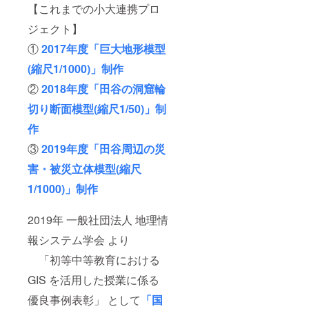
【これまでの小大連携プロ
ジェクト】
①
2017年度「巨大地形模型
(縮尺1/1000)」制作
②
2018年度「田谷の洞窟輪
切り断面模型(縮尺1/50)」制
作
③
2019年度「田谷周辺の災
害・被災立体模型(縮尺
1/1000)」制作
2019年 一般社団法人 地理情
報システム学会 より
「初等中等教育における
GIS を活用した授業に係る
優良事例表彰」 として
「国