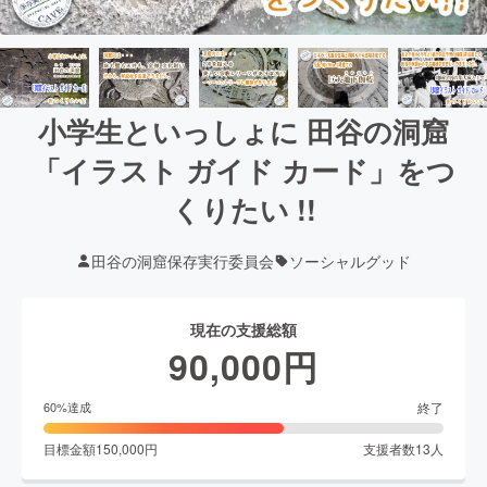
小学生といっしょに 田谷の洞窟
「イラスト ガイド カード」をつ
くりたい !!
田谷の洞窟保存実行委員会
ソーシャルグッド
現在の支援総額
90,000
円
終了
60
%達成
目標金額
150,000
円
支援者数
13
人