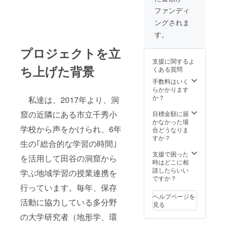
ディン
否を
支援・
グ終了
ファンディ
「掲載
ご協力
後に印
ングされま
OK」か
者名
刷。 ・
「掲載
簿」看
Goods
す。
NG」の
板に掲
（B）お
どちら
載。 ※
灯明団
プロジェクトを立
かをご
ご希望
扇 ・絵
支援に関するよ
明記く
者のみ
葉書（9
ち上げた背景
くある質問
ださ
本名と
枚組）
い。 ・
お住い
手数料はいく
Goods
の市町
らかかります
（A）洞
村名
か？
私達は、2017年より、洞
内イラ
（例：
ストガ
神奈川
窟の近隣にある市立千秀小
目標金額に届
イド
県横浜
かなかった場
学校から声をかけられ、6年
カード
市 ○○
合どうなりま
※ 本ク
○○
すか？
生の｢総合的な学習の時間｣
ラウド
様）。
ファン
※ ｢備考
支援で困った
を活用して田谷の洞窟から
ディン
欄｣に掲
時はどこに相
グ終了
載の可
談したらいい
学ぶ地域学習の授業連携を
後に印
否を
ですか？
刷。 ・
「掲載
行っています。毎年、保存
Goods
OK」か
ヘルプページを
活動に協力している多分野
（B）お
「掲載
見る
灯明団
NG」の
の大学研究者（地形学、環
扇 ・絵
どちら
葉書（9
かをご