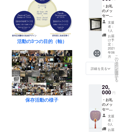
です。2017
・お礼
のメッ
年に設立
セージ
し、この洞
メール
支援
・ご支
窟の保存活
者：
援者名
1人
動を続けて
簿掲載
お届
います。
（ご希
け予
活動の3つの目的（軸）
望者の
定：
み） ※
2021
現在、地域
年06
支援
こ
月
の方々や多
時、必
の
リ
ず備考
タ
分野の大学
ー
欄にお
ン
詳細を見る
を
研究者や専
名前を
選
択
ご記入
門家の方々
す
る
くださ
のご協力の
20,
い。 ※
もと
田谷の
000
円
洞窟保
地下文化財
保存活動の様子
・お礼
存実行
の基礎調
のメッ
委員会
セージ
査、地域つ
のホー
メール
ムペー
くり（地域
支援
・ご支
ジ内に
者：
社会との共
援者名
掲載。
0人
簿掲載
※ 田谷
生・環境共
お届