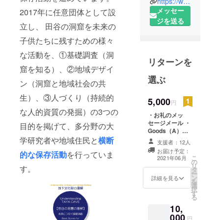
https://www.instagram.com/taya_cave/
にある横浜
メッセー
2017年に任意団体として設
市登録史跡
ジを送る
の「田谷の
立し、 田谷の洞窟を未来の
洞窟（正式
子供たちに残すための様々
名称：田谷
な活動を、①基礎調査（洞
山瑜伽洞(ゆ
リターンを
窟を知る）、②地域デザイ
がどう)）を
選ぶ
3Dデジタル
ン（洞窟と地域社会の共
データ保存
生）、③人づくり（持続的
5,000
を目指し
円
な人的資質の発掘）の3つの
て、この洞
・お礼のメッ
窟を管理し
セージメール ・
目的を掲げて、多分野の大
Goods（A）洞
ている真言
内イラストガイ
学研究者や地域住民と
横断
支援者：12人
宗「定泉
ドカード
お届け予定：
的な保存活動
を行っていま
寺」のご公
こ
2021年06月
の
認のもと、
リ
す。
タ
ー
洞窟保存活
ン
詳細を見る
を
選
動をしてい
択
す
る
るボラン
10,
ティアによ
000
円
る任意団体