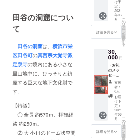
（ご希
の洞窟
け予
生・持続的
望者の
内の
定：
な地域デザ
み） ※
2021
「ご寄
田谷の洞窟につい
年06
支援
付・ご
イン検
こ
月
時、必
支援・
の
リ
討）、人つ
ず備考
て
ご協力
タ
ー
欄にご
くり（人的
者名
ン
詳細を見る
を
希望の
簿」看
選
資質の育
択
お名前
板に掲
す
る
成・発掘）
田谷の洞窟
は、
横浜市栄
をご記
載。 ※
30,
入くだ
ご希望
を中心に、
区田谷町
の
真言宗大覚寺派
さい。
000
者のみ
円
巨大な地下
※ 田谷
本名と
定泉寺
の境内にある小さな
・お礼
文化財の3D
の洞窟
お住い
のメッ
保存実
の市町
里山地中に、ひっそりと鎮
デジタル
セージ
行委員
村名
データVR保
メール
会の
（例：
座する巨大な地下文化財で
支援
・ご支
ホーム
存活動を愚
神奈川
者：
援者名
す。
ページ
県横浜
0人
直、迅速、
簿掲載
内に掲
市 ○○
お届
着実をモッ
（ご希
載。 ※
○○
け予
【特徴】
望者の
田谷の
定：
様）。
トウに進め
み） ※
2021
洞窟内
※ ｢備考
① 全長 約570ｍ、拝観経
年06
支援
の「ご
欄｣に掲
こ
月
時、必
寄付・
の
載の可
路 約250ｍ。
リ
ず備考
ご支
タ
否を
ー
欄にお
援・ご
ン
「掲載
詳細を見る
② 大 小11のドーム状空間
を
名前を
協力者
選
OK」か
択