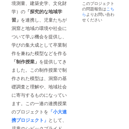
境測量、建築史学、文化財
このプロジェクト
枚組）
明記く
の問題報告は
こち
・五鈷
ださ
学）の
「探究的な地域学
杵スト
い。 ・
ら
よりお問い合わ
ラップ
Goods
習」
を連携し、児童たちが
せください
（A）洞
内イラ
洞窟と地域の環境や社会に
ストガ
ついて学ぶ機会を提供し、
イド
カード
学びの集大成として卒業制
※ 本ク
ラウド
作を兼ねた模型などを作る
ファン
ディン
「制作授業」
を提供してき
グ終了
後に印
ました。この制作授業で制
刷。 ・
作された模型は、洞窟の基
Goods
（B）お
礎調査と理解や、地域社会
灯明団
扇 ・絵
に寄与するものになってい
葉書（9
枚組）
ます。この一連の連携授業
・五鈷
杵スト
のプロジェクトを
「小大連
ラップ
携プロジェクト」
として、
・心経
扇
児童のシビックプライド