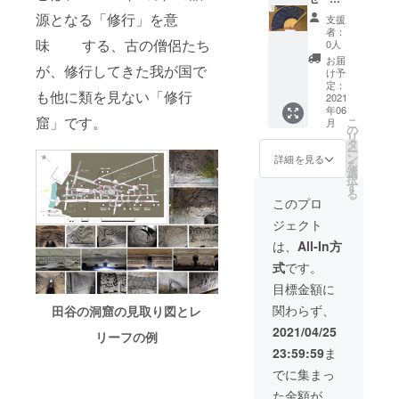
（例：
Goods
ジ内に
メール
神奈川
（A）洞
源となる「修行」を意
支援
掲載。
・ご支
県横浜
内イラ
者：
※ 田谷
援者名
味 する、古の僧侶たち
市 ○○
ストガ
0人
の洞窟
簿掲載
○○
イド
お届
が、修行してきた我が国で
内の
（ご希
様）。
カード
け予
「ご寄
望者の
※ ｢備考
定：
※ 本ク
も他に類を見ない「修行
付・ご
み） ※
2021
欄｣に掲
ラウド
年06
支援・
支援
載の可
ファン
窟」です。
こ
月
ご協力
時、必
否を
の
ディン
リ
者名
ず備考
「掲載
タ
グ終了
ー
簿」看
欄にお
OK」か
ン
後に印
詳細を見る
を
板に掲
名前を
「掲載
選
刷。 ・
択
載。 ※
ご記入
NG」の
す
Goods
る
ご希望
くださ
どちら
（B）お
このプロ
者のみ
い。 ※
かをご
灯明団
ジェクト
本名と
田谷の
明記く
扇
お住い
洞窟保
ださ
は、
All-In方
の市町
存実行
い。 ・
式
です。
村名
委員会
Goods
（例：
のホー
（A）洞
目標金額に
神奈川
ムペー
内イラ
関わらず、
田谷の洞窟の見取り図とレ
県横浜
ジ内に
ストガ
市 ○○
掲載。
イド
2021/04/25
リーフの例
○○
※ 田谷
カード
23:59:59
ま
様）。
の洞窟
※ 本ク
※ ｢備考
内の
ラウド
でに集まっ
欄｣に掲
「ご寄
ファン
た金額が
載の可
付・ご