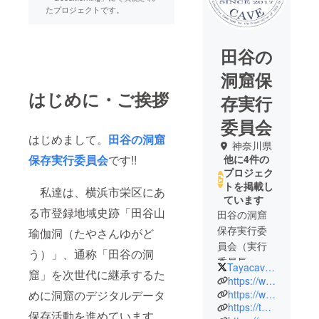
たプロジェクトです。
田谷の
洞窟保
はじめに・ご挨拶
存実行
委員会
はじめまして。
田谷の洞窟
神奈川県
保存実行委員会
です!!
他に4件の
プロジェク
トを掲載し
私達は、横浜市栄区にあ
ています
る市登録地域史跡「田谷山
田谷の洞窟
保存実行委
瑜伽洞（たやさんゆがど
員会（実行
う）」、通称「田谷の洞
委員長：田
TayacaveEC
窟」を次世代に継承するた
村裕彦）
https://www.tayacave.com/
は、横浜市
https://www.facebook.com/tayanodoukutsuhozonkai
めに洞窟のデジタルデータ
https://twitter.com/TayacaveEC
栄区田谷町
保存活動を進めています。