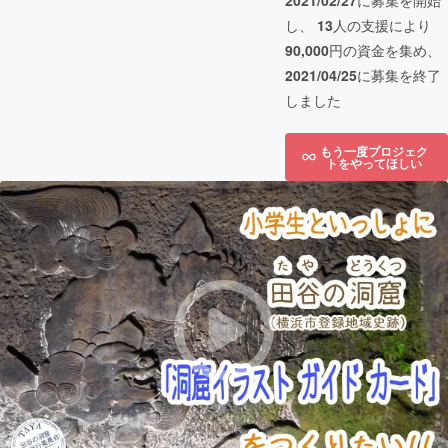
2021/02/27
に募集を開始
し、
13
人の支援により
90,000
円の資金を集め、
2021/04/25
に募集を終了
しました
もう一度プロジェク
トをやってほしい