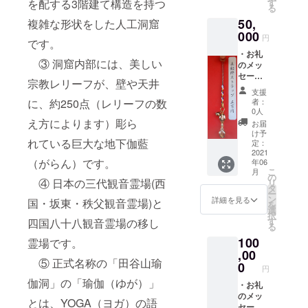
ご記入
名簿」
を配する3階建て構造を持つ
す
「掲載
る
くださ
看板に
NG」の
50,
複雑な形状をした人工洞窟
い。 ※
掲載。
どちら
田谷の
000
※ ご希
かをご
円
です。
洞窟保
望者の
明記く
・お礼
存実行
み本名
ださ
③ 洞窟内部には、美しい
のメッ
委員会
とお住
い。 ・
セージ
のホー
いの市
Goods
宗教レリーフが、壁や天井
メール
ムペー
町村名
（A）洞
支援
・ご支
ジ内に
（例：
に、約250点（レリーフの数
内イラ
者：
援者名
掲載。
神奈川
0人
ストガ
簿掲載
※ 田谷
え方によります）彫ら
県横浜
イド
お届
（ご希
の洞窟
市 ○○
け予
カード
れている巨大な地下伽藍
望者の
内の
定：
○○
※ 本ク
み） ※
2021
「ご寄
様）。
ラウド
（がらん）です。
年06
支援
付・ご
※ ｢備考
ファン
こ
月
時、必
支援・
の
欄｣に掲
ディン
④ 日本の三代観音霊場(西
リ
ず備考
ご協力
タ
載の可
グ終了
ー
欄にお
者名
ン
否を
詳細を見る
後に印
国・坂東・秩父観音霊場)と
を
名前を
簿」看
選
「掲載
刷。
択
ご記入
板に掲
す
四国八十八観音霊場の移し
OK」か
る
くださ
載。 ※
「掲載
100
い。 ※
霊場です。
ご希望
NG」の
田谷の
,00
者のみ
どちら
⑤ 正式名称の「田谷山瑜
洞窟保
本名と
0
かをご
円
存実行
お住い
明記く
伽洞」の「瑜伽（ゆが）」
委員会
・お礼
の市町
ださ
のホー
のメッ
村名
い。 ・
とは、YOGA（ヨガ）の語
ムペー
セージ