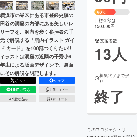
まちづくり・地域活性化
60%
横浜市の栄区にある市登録史跡の
目標金額は
田谷の洞窟の内部にある美しいレ
150,000円
CAMPFIRE for Social Good
CAMPFIRE Creation
リーフを、洞内を歩く参拝者の手
CAMPFIREふるさと納税
machi-ya
コミュニティ
元で解説する「洞内イラスト ガイ
支援者数
13
人
ド カード」を100部つくりたい!!
イラストは洞窟の近隣の千秀小6
年生による版画デザインで、裏面
にその解説を明記します。
募集終了まで残
ポスト
シェア
り
終了
LINEで送る
URLコピー
埋め込み
QRコード
このプロジェクトは、