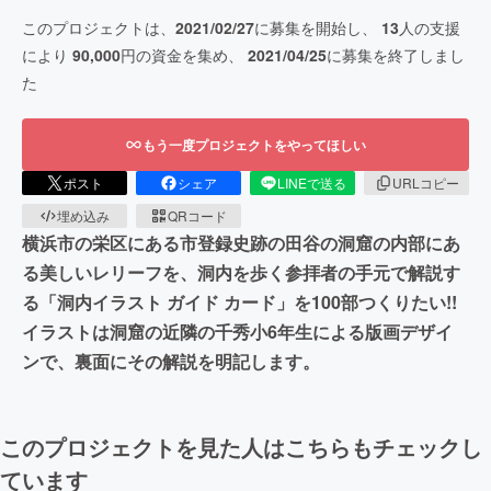
このプロジェクトは、
2021/02/27
に募集を開始し、
13
人の支援
により
90,000
円の資金を集め、
2021/04/25
に募集を終了しまし
た
もう一度プロジェクトをやってほしい
ポスト
シェア
LINEで送る
URLコピー
埋め込み
QRコード
横浜市の栄区にある市登録史跡の田谷の洞窟の内部にあ
る美しいレリーフを、洞内を歩く参拝者の手元で解説す
る「洞内イラスト ガイド カード」を100部つくりたい!!
イラストは洞窟の近隣の千秀小6年生による版画デザイ
ンで、裏面にその解説を明記します。
このプロジェクトを見た人はこちらもチェックし
ています