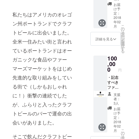
待（現
舗・営
お届
地まで
業の確
け予
の交通
定：
私たちはアメリカのオレゴ
認をさ
費は別
2018
せてい
年02
途） ・
ン州ポートランドでクラフ
ただき
こ
月
ネット
の
ます、
リ
トビールに出会いました。
ショッ
タ
ご了承
ー
プ＆宇
ン
くださ
詳細を見る
全米一住みたい街と言われ
を
宙バー
選
いま
択
でビー
す
せ。
ているポートランドはオー
る
ルを1年
100
間
ガニックな食品やファー
5%OFF
,00
・オフ
マーズマーケットをはじめ
0
円
シャル
先進的な取り組みをしてい
グッズ
・記念
10%OF
すべき
る街で（しかもおしゃれ
F ・
ファー
ウェブ
スト
支援
に！）衝撃の連続でした
サイト
バッチ
者：
にお名
をメン
3人
が、ふらりと入ったクラフ
前を掲
バーと
お届
載（ア
飲む食
トビールのバーで運命の出
け予
ルファ
事会に
定：
会いがありました。
ベッ
ご招待
2018
年02
ト） ・
（現地
こ
月
ロゴ入
までの
の
リ
そこで飲んだクラフトビー
りオ
交通費
タ