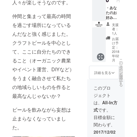
0
円
人々が楽しそうなのです。
にお名
名さま
前を掲
ご招待
・あな
載（ア
（現地
たのお
仲間と集まって最高の時間
ルファ
までの
好みの
ベッ
交通費
レシピ
を過ごす場所になっている
支援
ト） ・
は別
を作り
者：
醸造所
途） ・
オリジ
んだなと強く感じました。
1人
オープ
8月開催
ナル
お届
ニング
予定の
ビール
クラフトビールを中心とし
け予
パー
ホッ
を醸造
定：
て、ここに自分たちのでき
ティー
プ・ス
しま
2018
年02
にご招
テッ
す。 完
ること（オーガニック農業
こ
月
待（現
プ・
成後の
の
リ
地まで
キャン
ビール
タ
やイベント運営、DIYなど）
ー
の交通
プに2名
は、樽
ン
詳細を見る
を
費は別
さまご
または
選
をうまく融合させて私たち
択
途） ・
招待
瓶で
す
る
ネット
（現地
50L（瓶
の地域らしいものを作ると
このプロ
ショッ
までの
で約150
ジェクト
最高なんじゃないか？
プ＆宇
交通費
本）プ
宙バー
は別
レゼン
は、
All-In方
でビー
途） ＊
ト。 残
ビールを飲みながら妄想は
式
です。
ルを1年
ホップ
りは限
間
の摘み
定ビー
目標金額に
止まらなくなっていまし
5%OFF
取り体
ルとし
関わらず、
・オフ
験＆
て販売
た。
シャル
ビール
いたし
2017/12/02
グッズ
飲み放
ますの