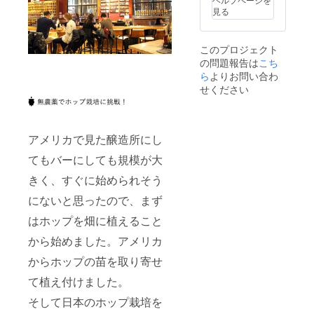
ルを1年
は別
見る
間
途） ・
5%OFF
8月開催
・オ
予定の
このプロジェクト
フィ
ホッ
の問題報告は
こち
シャル
プ・ス
グッズ
テッ
ら
よりお問い合わ
10%OF
プ・
せください
F ・
キャン
ウェブ
プに2名
サイト
さまご
にお名
招待
アメリカで見た醸造所にし
前を掲
（現地
載（ア
までの
てもバーにしても規模が大
ルファ
交通費
ベッ
は別
きく、すぐに始められそう
ト） ・
途） ＊
ロゴ入
ホップ
にないと思ったので、まず
りオ
の摘み
はホップを畑に植えること
フィ
取り体
シャル
験＆
から始めました。アメリカ
グラス2
ビール
個 ・T
飲み放
からホップの苗を取り寄せ
シャツ2
題の
枚 ・オ
キャン
て植え付けました。
リジナ
プで
ルス
す。 ・
そして日本のホップ栽培を
テッ
醸造所