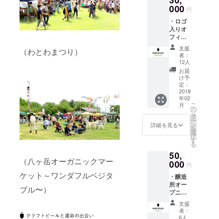
30,
イル
000
円
（サッ
・ロゴ
ポロ・
入りオ
アサヒ
フィ
タイ
シャル
プ）で
支援
（わとわまつり）
グラス2
す。商
者：
個 ・
品は無
12人
ビール6
濾過・
お届
本セッ
非加熱
け予
ト ・T
処理の
定：
シャツ2
2018
ため、
年02
枚 ・
常に
こ
月
ビール
10℃以
の
リ
チケッ
下・日
タ
ー
ト5枚
光の当
ン
詳細を見る
を
・オリ
たらな
選
択
ジナル
い場所
す
る
ステッ
での冷
50,
カー4枚
蔵保管
（八ヶ岳オーガニックマー
セット
000
ができ
円
・お礼
る方の
ケット～ワンダフルベジタ
・醸造
のメッ
み。 ＊
所オー
セージ
送り先
ブル〜）
プニン
クー
が個人
グパー
ル便送
宛など
支援
ティー
料込
の場合
者：
にご招
は店
6人