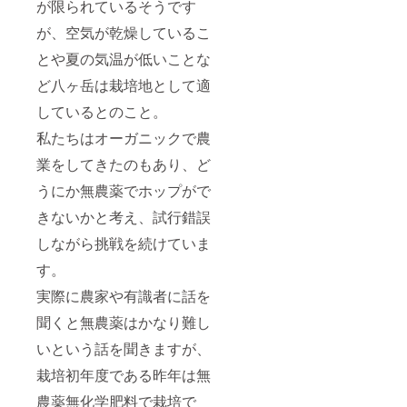
が限られているそうです
グッズ
10%OF
が、空気が乾燥しているこ
F ・
ウェブ
とや夏の気温が低いことな
サイト
にお名
ど八ヶ岳は栽培地として適
前を掲
しているとのこと。
載（ア
ルファ
私たちはオーガニックで農
ベッ
ト） ・
業をしてきたのもあり、ど
ロゴ入
りオ
うにか無農薬でホップがで
フィ
シャル
きないかと考え、試行錯誤
グラス2
しながら挑戦を続けていま
個 ・T
シャツ2
す。
枚 ・オ
リジナ
実際に農家や有識者に話を
ルス
テッ
聞くと無農薬はかなり難し
カー4枚
セット
いという話を聞きますが、
栽培初年度である昨年は無
農薬無化学肥料で栽培で