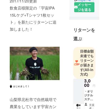
2017/11/20更新
ルーイング
メッセー
です。
飲食店様限定の「宇宙IPA
ジを送る
15Lケグ+Tシャツ1枚セッ
2009年 山
ト」を新たにリターンに追
梨県北杜市
で農業ユ
加しました！
リターンを
ニット「宇
選ぶ
宙農民」と
して活動を
開始。
目標金額
2016年 ア
未達でも
メリカでク
リターン
が届きま
ラフトビー
す
(All-in
ル に出会い
方式)
衝撃を受け
3,0
る。
00
円
2016年 畑
・オリ
にホップを
ジナル
植え、収穫
山梨県北杜市で自然栽培で
ステッ
したホップ
カー4枚
支援
農業をしています宇宙カン
セット
で委託醸
者：