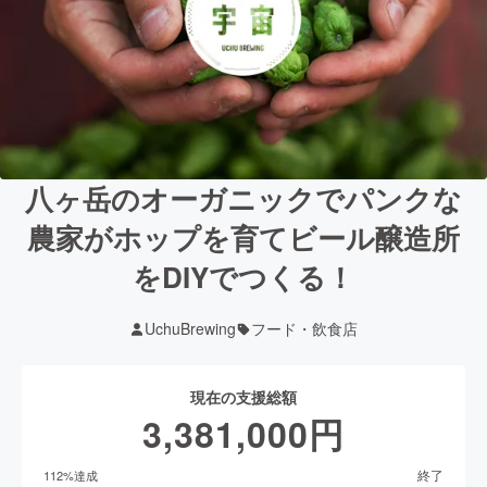
八ヶ岳のオーガニックでパンクな
農家がホップを育てビール醸造所
をDIYでつくる！
UchuBrewing
フード・飲食店
現在の支援総額
3,381,000
円
終了
112
%達成