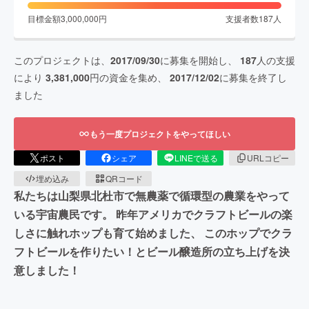
目標金額
3,000,000
円
支援者数
187
人
このプロジェクトは、
2017/09/30
に募集を開始し、
187
人の支援
により
3,381,000
円の資金を集め、
2017/12/02
に募集を終了し
ました
もう一度プロジェクトをやってほしい
ポスト
シェア
LINEで送る
URLコピー
埋め込み
QRコード
私たちは山梨県北杜市で無農薬で循環型の農業をやって
いる宇宙農民です。 昨年アメリカでクラフトビールの楽
しさに触れホップも育て始めました、 このホップでクラ
フトビールを作りたい！とビール醸造所の立ち上げを決
意しました！