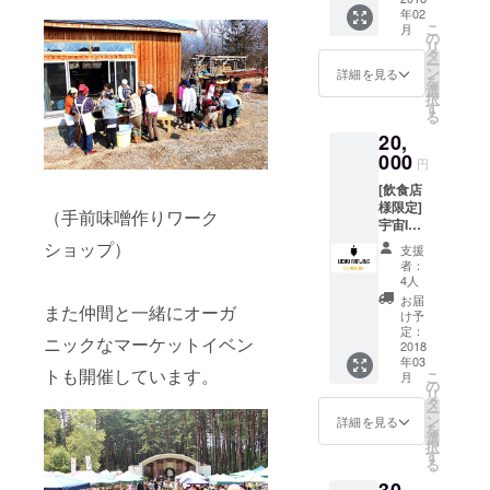
年02
定ビー
こ
月
ル含）
の
リ
・オリ
タ
ー
ジナル
ン
詳細を見る
を
ステッ
選
択
カー4枚
す
る
セット
20,
・お礼
のメッ
000
円
セージ
[飲食店
クー
様限定]
ル便送
（手前味噌作りワーク
宇宙IPA
料込
15Lケグ
ショップ）
支援
+Tシャ
者：
ツ1枚
4人
セット
お届
また仲間と一緒にオーガ
往復送
け予
料無料
定：
ニックなマーケットイベン
（復路
2018
年03
便は着
トも開催しています。
こ
月
払いで
の
リ
お送り
タ
ー
くださ
ン
詳細を見る
を
い） 条
選
択
件：
す
る
ヘッド
はSスタ