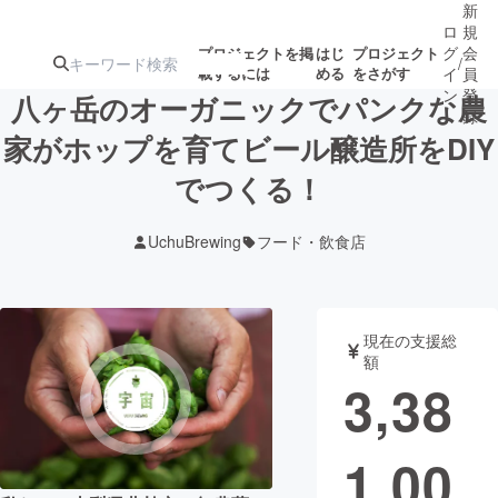
新
ロ
規
グ
会
プロジェクトを掲
はじ
プロジェクト
/
載するには
める
をさがす
イ
員
ン
登
八ヶ岳のオーガニックでパンクな農
録
家がホップを育てビール醸造所をDIY
でつくる！
人気のプロ
注目のリ
注目の新着プロ
募集終了が近いプ
もうすぐ公開
ジェクト
ターン
ジェクト
ロジェクト
されます
UchuBrewing
フード・飲食店
アート・写真
音楽
現在の支援総
テクノロジー・ガジェット
ゲーム・サ
額
3,38
映像・映画
書籍・雑誌
1,00
ビジネス・起業
チャレンジ