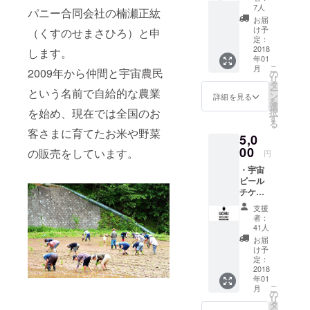
・お礼
7人
パニー合同会社の楠瀬正紘
造、販売開
のメッ
お届
始。
セージ
け予
（くすのせまさひろ）と申
定：
2017年 ク
2018
します。
ラフトビー
年01
こ
月
2009年から仲間と宇宙農民
ル 醸造所を
の
リ
タ
DIYする。
ー
という名前で自給的な農業
ン
詳細を見る
を
2018年 醸
選
を始め、現在では全国のお
択
す
造開始、瓶
る
客さまに育てたお米や野菜
ビールと樽
5,0
ビールの販
00
の販売をしています。
円
売を開始。
・宇宙
2021年 こ
ビール
チケッ
れまでに約
ト5枚
支援
70種類の
（出
者：
ビールをリ
店イベ
41人
ントや
リース。
お届
2018年
け予
に山梨
定：
県北杜
2018
年01
市に
こ
月
オープ
の
リ
ン予定
タ