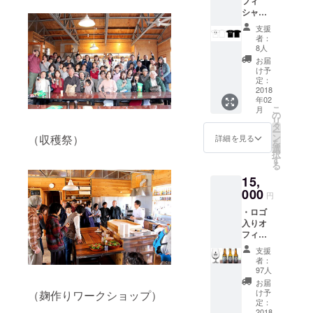
フィ
オリジ
シャルT
ナルス
シャ
テッ
支援
ツ 1枚
カー4枚
者：
（宇宙
セット
8人
／白or
・お礼
お届
黒）サ
のメッ
け予
イズは
セージ
定：
M・L・
2018
年02
XL ・宇
こ
月
宙ビー
の
リ
ルチ
タ
ー
ケット5
ン
（収穫祭）
詳細を見る
を
枚（イ
選
択
ベント
す
る
や宇宙
15,
バーで
使用可
000
円
能） ・
・ロゴ
オリジ
入りオ
ナルス
フィ
テッ
シャル
カー4枚
支援
グラス2
セット
者：
個 ・
・お礼
97人
ビール6
のメッ
お届
本セッ
セージ
け予
（麹作りワークショップ）
ト（初
定：
仕込限
2018