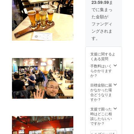
23:59:59
ま
10%OF
題の
で、ラ
F ・
キャン
ベルに
でに集まっ
ウェブ
プで
あなた
た金額が
サイト
す。 ・
のお名
にお名
醸造所
前をア
ファンディ
前を掲
内の壁
ルファ
ングされま
載（ア
にお名
ベット
ルファ
前を掲
で入れ
す。
ベッ
載（ア
ます。
ト） ・
ルファ
（例：
ロゴ入
ベッ
Special
支援に関するよ
りオ
ト） ・
thanks
くある質問
フィ
醸造所
to
シャル
オープ
Uchu）
手数料はいく
グラス2
ニング
・記念
らかかります
個 ・T
パー
すべき
か？
シャツ2
ティー
ファー
枚 ・オ
にご招
スト
目標金額に届
リジナ
待（現
バッチ
かなかった場
ルス
地まで
をメン
合どうなりま
テッ
の交通
バーと
すか？
カー4枚
費は別
飲む食
セット
途） ・
事会に2
支援で困った
ネット
名さま
時はどこに相
ショッ
ご招待
談したらいい
プ＆宇
（現地
ですか？
宙バー
までの
でビー
交通費
ヘルプページを