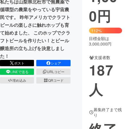
私たちは山梨県北杜市で無農薬で
0
円
循環型の農業をやっている宇宙農
まちづくり・地域活性化
民です。 昨年アメリカでクラフト
ビールの楽しさに触れホップも育
CAMPFIRE for Social Good
CAMPFIRE Creation
112%
て始めました、 このホップでクラ
CAMPFIREふるさと納税
machi-ya
コミュニティ
目標金額は
フトビールを作りたい！とビール
3,000,000円
醸造所の立ち上げを決意しまし
た！
支援者数
187
ポスト
シェア
LINEで送る
URLコピー
埋め込み
QRコード
人
募集終了まで残
り