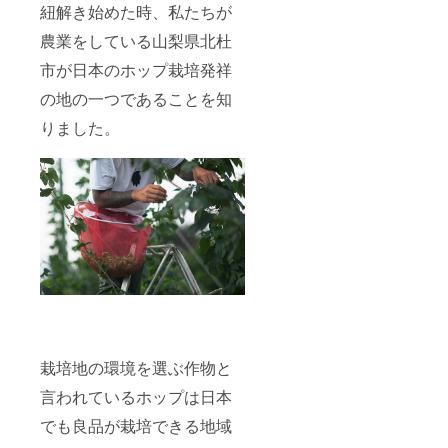
カー4枚
内の壁
紐解き始めた時、私たちが
セット
にお名
農業をしている山梨県北杜
前を掲
載（ア
市が日本のホップ栽培発祥
ルファ
ベッ
の地の一つであることを知
ト） ・
醸造所
りました。
オープ
ニング
パー
ティー
にご招
待（現
地まで
の交通
費は別
途） ・
ネット
ショッ
プ＆宇
宙バー
でビー
栽培地の環境を選ぶ作物と
ルを1年
間
言われているホップは日本
5%OFF
でも良品が栽培できる地域
・オフ
シャル