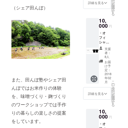
ー
の宇宙
ン
詳細を見る
を
バーで
（シェア田んぼ）
選
択
使用可
す
る
能）
10,
有効期
限は発
000
円
行日か
・オ
ら1年
フィ
（発行
シャルT
日は
シャ
バーの
支援
ツ 1枚
オープ
者：
（ホッ
ン日に
8人
プ／白
合わせ
お届
or黒）
ます）
け予
サイズ
・オリ
定：
はM・
2018
ジナル
年02
L・XL
また、田んぼ塾やシェア田
ステッ
こ
月
・宇宙
カー4枚
の
リ
んぼではお米作りの体験
ビール
セット
タ
ー
チケッ
・お礼
ン
詳細を見る
を
を、味噌づくり・麹づくり
ト5枚
のメッ
選
択
（イベ
セージ
す
のワークショップでは手作
る
ントや
10,
宇宙
りの暮らしの楽しさの提案
バーで
000
円
使用可
をしています。
・オ
能） ・