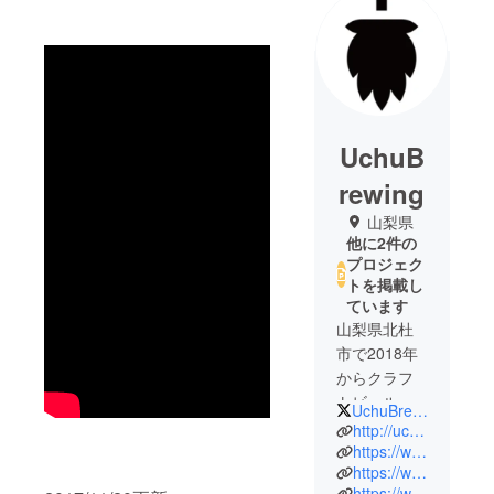
UchuB
rewing
山梨県
他に2件の
プロジェク
トを掲載し
ています
山梨県北杜
市で2018年
からクラフ
トビールを
UchuBrewing
製造販売し
http://uchubrewing.com
ているう
https://www.instagram.com/uchubrewing/
https://www.youtube.com/channel/UCP_kU4FFM_QMpYcRNLeGTGQ
ちゅうブ
https://www.facebook.com/uchubrewing/