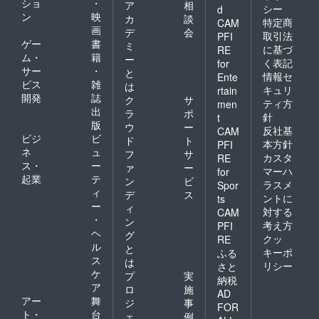
ショ
・
ア
相
シー
d
ン
映
カ
談
特定商
CAM
画
デ
会
取引法
PFI
ゲー
書
ミ
に基づ
RE
ム・
籍
ー
く表記
for
サー
・
と
情報セ
Ente
ビス
雑
は
キュリ
rtain
開発
誌
ク
サ
ティ方
men
出
ラ
ポ
針
t
版
ウ
ー
反社基
CAM
ビジ
ビ
ド
ト
本方針
PFI
ネ
ュ
フ
サ
カスタ
RE
ス・
ー
ァ
ー
マーハ
for
起業
テ
ン
ビ
ラスメ
Spor
ィ
デ
ス
ントに
ts
ー
ィ
対する
CAM
・
ン
考え方
PFI
ヘ
グ
クッ
RE
ル
と
キーポ
ふる
ス
は
リシー
さと
ケ
プ
実
納税
ア
ロ
施
AD
アー
舞
ジ
事
FOR
ト・
台
ェ
例