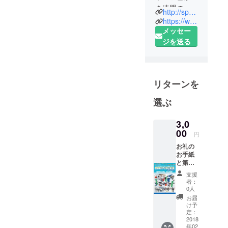
付け等々を行っていくプロ
き連盟の代
http://spoyuki.com/
表理事を務
ジェクトY! 夏の一大行事で
https://www.facebook.com/spoyuki
めています
メッセー
す。 ・総括この活動は第一
松代弘之と
ジを送る
に我々プロジェクトY!の活
申します。
動資金を稼ぐという目的が
豪雪地帯に
とって雪は
ありますが、自分たちが自
リターンを
厄介者。近
ら企画運営するという経験
隣住民が協
選ぶ
はそれ以上の価値があると
力し合って
思います。 今回は2回目の
毎日雪かき
3,0
をしなけれ
00
開催でしたが、前回参加し
円
ば生活でき
お礼の
てみた感想として、なかな
ません。し
お手紙
か経験できるものではな
と第５
かし、過疎
回国際
支援
と高齢化が
い、ためになる活動である
スポー
者：
進む地域で
ツ雪か
0人
と思ったので、メンバー全
き選手
は雪かきの
お届
権のパ
員に1度は経験してほしいと
け予
担い手が不
ンフ
定：
いう気持ちでスケジューリ
レット
2018
足し、落雪
年02
にお名