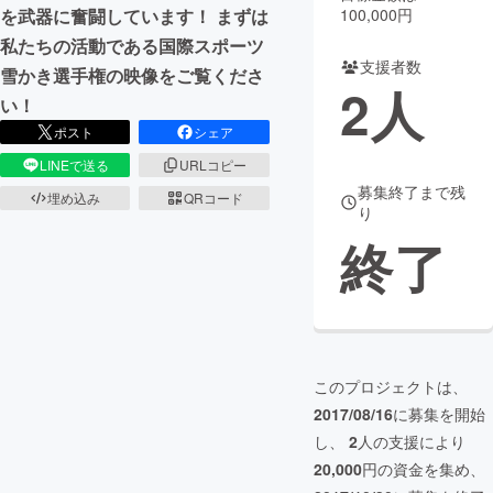
100,000円
を武器に奮闘しています！ まずは
まちづくり・地域活性化
私たちの活動である国際スポーツ
支援者数
雪かき選手権の映像をご覧くださ
2
人
い！
CAMPFIRE for Social Good
CAMPFIRE Creation
ポスト
シェア
CAMPFIREふるさと納税
machi-ya
コミュニティ
LINEで送る
URLコピー
募集終了まで残
埋め込み
QRコード
り
終了
このプロジェクトは、
2017/08/16
に募集を開始
し、
2
人の支援により
20,000
円の資金を集め、