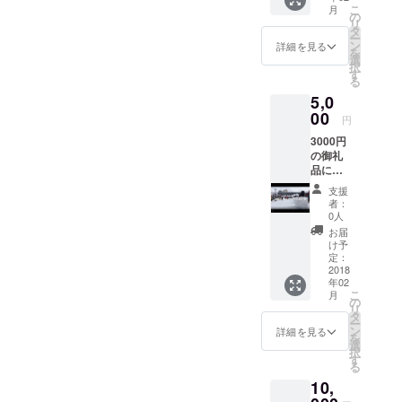
事故や生活
ングを行いました。 結果、
こ
月
前を掲
の
リ
路の遮断を
載して
タ
多くの学生メンバーが参加
ー
送付
引き起こす
ン
詳細を見る
を
（写真
し、それぞれの個性を発揮
選
など、深刻
択
は第４
す
る
できたことは、リーダーと
な社会問題
回大会
5,0
のも
になりつつ
して本当に良かったと思い
の）
00
円
あります。
ます。
3000円
このような
の御礼
現状を全国
品に加
に知っても
え、記
支援
録映像
らうと同時
者：
にお名
0人
に、高齢化
前を掲
お届
載 （映
に伴い増加
け予
像は第
定：
する除雪困
３回大
2018
難地域を救
年02
会のも
こ
月
の）
済すべく、
の
リ
タ
個々が担う
ー
ン
詳細を見る
を
には重労働
選
択
す
の雪かきに
る
ルールを策
10,
定し、多数