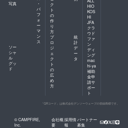
ALL
写真
・
ク
HIO
パ
ト
KOS
フ
の
HI
ォ
作
JFA
ー
り
クラ
マ
方
ウド
ン
プ
統
ファ
ス
ロ
計
ン
ソー
ジ
デ
ディ
シャ
ェ
ー
ング
ル
ク
タ
mac
グッ
ト
hi-ya
ド
の
補助
広
金申
め
請サ
方
ポー
ト
「QRコード」は株式会社デンソーウェーブの登録商標です。
© CAMPFIRE,
会社概
採用情
パートナー
Inc.
要
報
募集