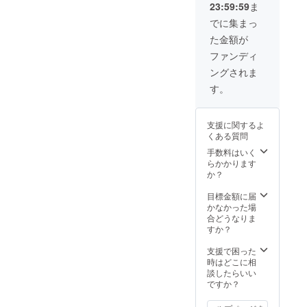
23:59:59
ま
ム)
います。
でに集まっ
当連盟は、
チーム力を
た金額が
磨き、勝敗
ファンディ
を競うス
ングされま
ポーツなら
す。
ではの楽し
さと、参加
支援に関するよ
者だけが得
くある質問
られる達成
手数料はいく
感や爽快感
らかかります
を与えると
か？
同時に、参
目標金額に届
加者同士、
かなかった場
合どうなりま
除雪困難地
すか？
域の住民を
巻き込んだ
支援で困った
時はどこに相
交流イベン
談したらいい
トを併催す
ですか？
ることで、