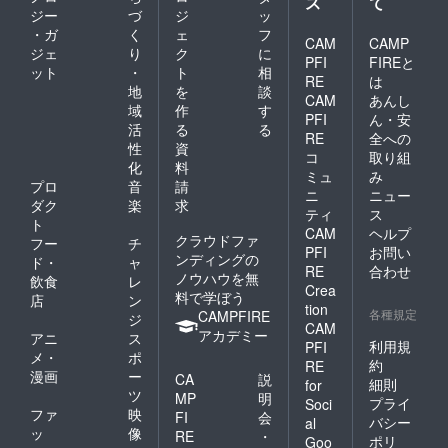
ス
て
の外国人、
ジー
づ
ジ
ッ
小樽市内外
・ガ
く
ェ
フ
CAM
CAMP
ジェ
り
ク
に
の方が参加
PFI
FIREと
ット
・
ト
相
して、雪か
RE
は
地
を
談
き競技、雪
CAM
あんし
域
作
す
PFI
ん・安
だるま製
活
る
る
RE
全への
作、ボラン
性
資
コ
取り組
ティア除雪
化
料
ミュ
み
プロ
音
請
に汗を流し
ニ
ニュー
ダク
楽
求
ています。
ティ
ス
ト
CAM
ヘルプ
クラウドファ
フー
チ
PFI
お問い
ンディングの
ド・
ャ
RE
合わせ
ノウハウを無
飲食
レ
Crea
料で学ぼう
店
ン
tion
各種規定
CAMPFIRE
ジ
CAM
アカデミー
アニ
ス
利用規
PFI
メ・
ポ
約
RE
漫画
ー
CA
説
細則
for
ツ
MP
明
プライ
Soci
ファ
映
FI
会
バシー
al
ッ
像
RE
・
ポリ
Goo