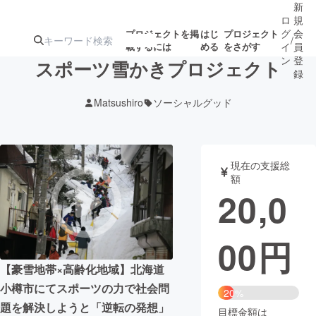
新
ロ
規
グ
会
プロジェクトを掲
はじ
プロジェクト
/
載するには
める
をさがす
イ
員
ン
登
スポーツ雪かきプロジェクト
録
Matsushiro
ソーシャルグッド
人気のプロ
注目のリ
注目の新着プロ
募集終了が近いプ
もうすぐ公開
ジェクト
ターン
ジェクト
ロジェクト
されます
現在の支援総
額
アート・写真
音楽
20,0
テクノロジー・ガジェット
ゲーム・サ
00
円
映像・映画
書籍・雑誌
【豪雪地帯×高齢化地域】北海道
小樽市にてスポーツの力で社会問
20%
ビジネス・起業
チャレンジ
題を解決しようと「逆転の発想」
目標金額は