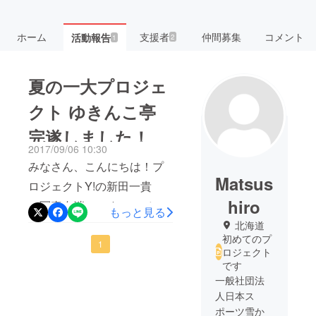
ホーム
支援者
仲間募集
コメント
活動報告
2
1
夏の一大プロジェ
クト ゆきんこ亭
完遂しました！
2017/09/06 10:30
みなさん、こんにちは！プ
Matsus
ロジェクトY!の新田一貴
hiro
（写真右端）です。 ・ゆき
もっと見る
んこ亭とは？「すべて学生
北海道
初めてのプ
の力で居酒屋経営！」を
1
ロジェクト
テーマに、わずか一坪の販
です
一般社団法
売スペースを借りて、材料
人日本ス
の仕入、料理、接客、帳簿
ポーツ雪か