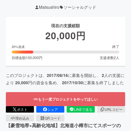
Matsushiro
ソーシャルグッド
現在の支援総額
20,000
円
終了
20
%達成
目標金額
100,000
円
支援者数
2
人
このプロジェクトは、
2017/08/16
に募集を開始し、
2
人の支援に
より
20,000
円の資金を集め、
2017/10/30
に募集を終了しました
もう一度プロジェクトをやってほしい
ポスト
シェア
LINEで送る
URLコピー
埋め込み
QRコード
【豪雪地帯×高齢化地域】北海道小樽市にてスポーツの