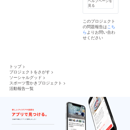
ヘルプページを
共助による
見る
除雪問題解
決への機運
を高め、地
このプロジェクト
の問題報告は
こち
域に活力を
ら
よりお問い合わ
与えるス
せください
ポーツ雪か
きを全国で
同じ悩みを
持つ豪雪地
帯に普及さ
トップ
>
せることを
プロジェクトをさがす
>
ソーシャルグッド
>
目的として
スポーツ雪かきプロジェクト
>
います。
活動報告一覧
2014年1月
25日、26日
に、第一回
国際スポー
ツ雪かき選
手権 in 小樽
2014を開催