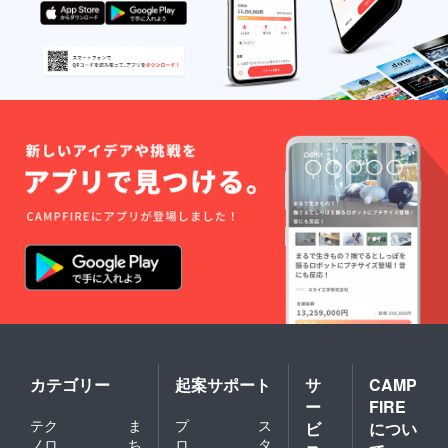
してから、
年一回開催
を継続して
います。
上記の社会
課題解決の
ほかに、国
際観光都市
として著名
な小樽市
に、スポー
ツ雪かきを
インバウン
ド向けの新
たな冬のア
クティビ
ティとして
カテゴリー
起案サポート
サ
CAMP
定着するこ
ー
FIRE
とも目的。
テク
ま
プ
ス
ビ
につい
毎年、大勢
ノロ
ち
ロ
タ