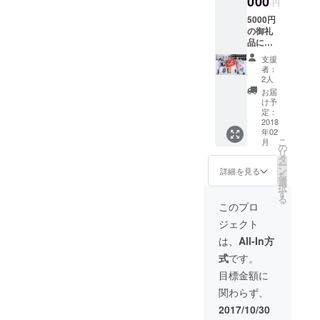
000
円
の参加者が
5000円
チーム戦で
の御礼
品に加
除雪量を競
え、ゲ
支援
い合うス
ストハ
者：
ウス一
ポーツ雪か
2人
泊宿付
お届
きを考案し
き第5回
け予
ました。こ
国際ス
定：
ポーツ
2018
の競技はす
年02
雪かき
でに、全国
こ
月
選手権
の
リ
的に知られ
参加チ
タ
ー
ケット
ン
詳細を見る
ているス
を
(当イベ
選
ポーツGOMI
択
ントは
す
る
平成30
拾いのコン
このプロ
年2月17
セプトであ
ジェクト
日
る「スポー
（土）
は、
All-In方
に開催
ツの力で社
式
です。
しま
会課題を解
す。写
目標金額に
決する」に
真は第
関わらず、
４回大
賛同し、志
会の優
2017/10/30
を共有して
勝チー