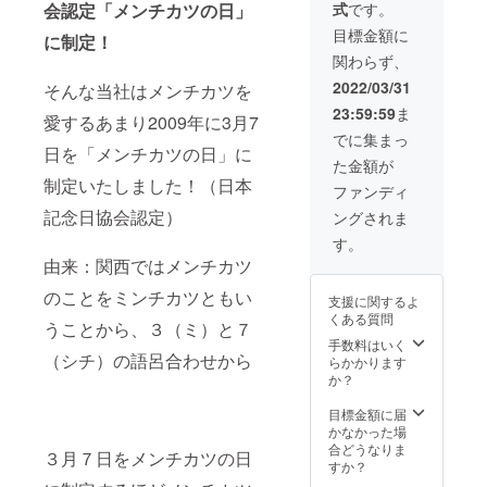
会認定「メンチカツの日」
式
です。
ビーフ
メンチ
目標金額に
に制定！
カツ
関わらず、
（揚げ
調理
2022/03/31
そんな当社はメンチカツを
品）、
23:59:59
ま
さっく
愛するあまり2009年に3月7
りメン
でに集まっ
チカツ
日を「メンチカツの日」に
た金額が
（揚げ
制定いたしました！（日本
調理
ファンディ
品）各1
記念日協会認定）
ングされま
袋
す。
由来：関西ではメンチカツ
のことをミンチカツともい
支援に関するよ
くある質問
うことから、３（ミ）と７
手数料はいく
（シチ）の語呂合わせから
らかかります
か？
目標金額に届
かなかった場
合どうなりま
３月７日をメンチカツの日
すか？