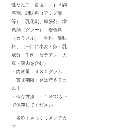
性たん白、食塩）／ｐＨ調
整剤、調味料（アミノ酸
等）、乳化剤、膨脹剤、増
粘剤（グァー）、着色料
（カラメル）、香料、酸味
料、（一部に小麦・卵・乳
成分・牛肉・ゼラチン・大
豆・鶏肉を含む）
・内容量：４８０グラム
・賞味期限：発送時６０日
以上
・保存方法：－１８℃以下
で保存してください
・名称：さっくりメンチカ
ツ