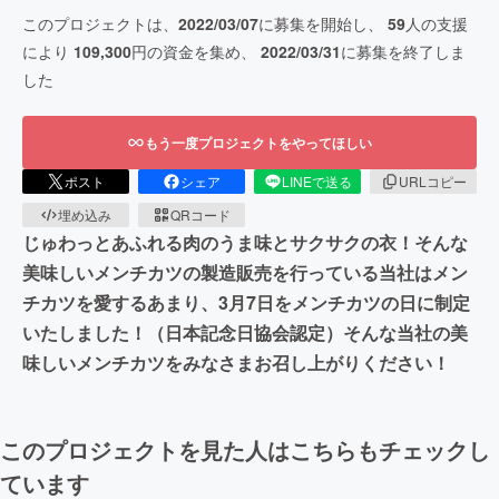
このプロジェクトは、
2022/03/07
に募集を開始し、
59
人の支援
により
109,300
円の資金を集め、
2022/03/31
に募集を終了しま
した
もう一度プロジェクトをやってほしい
ポスト
シェア
LINEで送る
URLコピー
埋め込み
QRコード
じゅわっとあふれる肉のうま味とサクサクの衣！そんな
美味しいメンチカツの製造販売を行っている当社はメン
チカツを愛するあまり、3月7日をメンチカツの日に制定
いたしました！（日本記念日協会認定）そんな当社の美
味しいメンチカツをみなさまお召し上がりください！
このプロジェクトを見た人はこちらもチェックし
ています