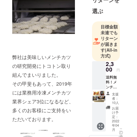
チカツ、さ
さみフライ
選ぶ
などの冷凍
食品の製造
目標金額
販売を行っ
未達でも
ておりま
リターン
す！
が届きま
す
(All-in
方式)
弊社は美味しいメンチカツ
2,3
の研究開発にトコトン取り
00
円
組んでまいりました。
送料無
料！メ
その甲斐もあって、2019年
ンチカ
ツ詰め
には業務用冷凍メンチカツ
支援
合わ
者：
業界シェア3位になるなど、
せ！ →
10人
アンガ
お届
多くのお客様にご支持をい
スビー
け予
フメン
定：
ただいております。
チカツ
2022
年04
（レン
こ
月
ジ調
の
リ
理）、
タ