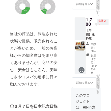
ー
九州産
ン
詳細を見る
を
黒豚メ
選
択
ンチカ
す
る
ツ（揚
1,7
げ調理
在庫な
品）、
00
し
円
ビーフ
【早
メンチ
当社の商品は、調理された
割】送
カツ
料無
（揚げ
状態で提供、販売されるこ
料！メ
調理
支援
ンチカ
品）、
とが多いため、一般のお客
者：
ツ詰め
さっく
50人
合わ
様からの知名度はあまり高
りメン
お届
せ！ →
チカツ
け予
くありませんが、商品の安
アンガ
（揚げ
定：
スビー
2022
調理
心、安全はもちろん、美味
年04
フメン
品）各1
こ
月
チカツ
袋
の
しさやコスパの追求に日々
リ
（レン
タ
ー
ジ調
ン
詳細を見る
励んでおります。
を
理）、
選
択
九州産
す
る
黒豚メ
このプロ
ンチカ
ジェクト
ツ（揚
〇３月７日を日本記念日協
げ調理
は、
All-In方
品）、