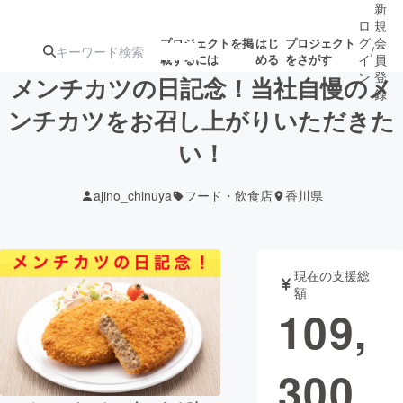
新
ロ
規
グ
会
プロジェクトを掲
はじ
プロジェクト
/
載するには
める
をさがす
イ
員
ン
登
メンチカツの日記念！当社自慢のメ
録
ンチカツをお召し上がりいただきた
い！
人気のプロ
注目のリ
注目の新着プロ
募集終了が近いプ
もうすぐ公開
ジェクト
ターン
ジェクト
ロジェクト
されます
ajino_chinuya
フード・飲食店
香川県
アート・写真
音楽
現在の支援総
テクノロジー・ガジェット
ゲーム・サ
額
109,
映像・映画
書籍・雑誌
300
ビジネス・起業
チャレンジ