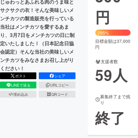
じゅわっとあふれる肉のうま味と
円
サクサクの衣！そんな美味しいメ
まちづくり・地域活性化
ンチカツの製造販売を行っている
当社はメンチカツを愛するあま
CAMPFIRE for Social Good
CAMPFIRE Creation
295%
り、3月7日をメンチカツの日に制
CAMPFIREふるさと納税
machi-ya
コミュニティ
目標金額は37,000
定いたしました！（日本記念日協
円
会認定）そんな当社の美味しいメ
ンチカツをみなさまお召し上がり
支援者数
59
人
ください！
ポスト
シェア
LINEで送る
URLコピー
埋め込み
QRコード
募集終了まで残
り
終了