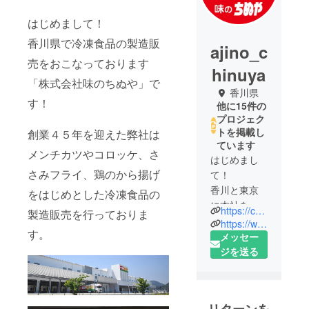
はじめまして！
香川県で冷凍食品の製造販
ajino_c
売をおこなっております
hinuya
「株式会社味のちぬや」で
香川県
す！
他に15件の
プロジェク
トを掲載し
創業４５年を迎えた弊社は
ています
メンチカツやコロッケ、さ
はじめまし
さみフライ、鶏のから揚げ
て！
香川と東京
をはじめとした冷凍食品の
に本社を置
https://chinuya.com/
製造販売を行っておりま
く「味のち
https://www.instagram.com/ajino_chinuya/
す。
ぬや」で
メッセー
す！
ジを送る
弊社ではコ
ロッケをは
じめ、メン
リターンを