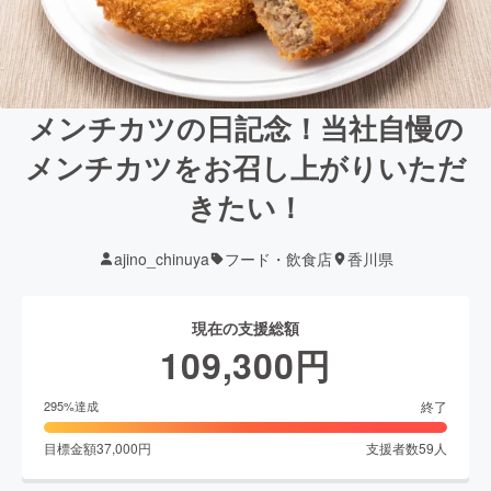
メンチカツの日記念！当社自慢の
メンチカツをお召し上がりいただ
きたい！
ajino_chinuya
フード・飲食店
香川県
現在の支援総額
109,300
円
終了
295
%達成
目標金額
37,000
円
支援者数
59
人