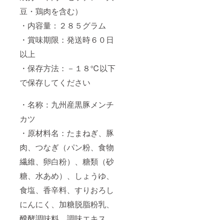
豆・鶏肉を含む）
・内容量：２８５グラム
・賞味期限：発送時６０日
以上
・保存方法：－１８℃以下
で保存してください
・名称：九州産黒豚メンチ
カツ
・原材料名：たまねぎ、豚
肉、つなぎ（パン粉、食物
繊維、卵白粉）、糖類（砂
糖、水あめ）、しょうゆ、
食塩、香辛料、すりおろし
にんにく、加糖脱脂粉乳、
醗酵調味料、調味エキス、