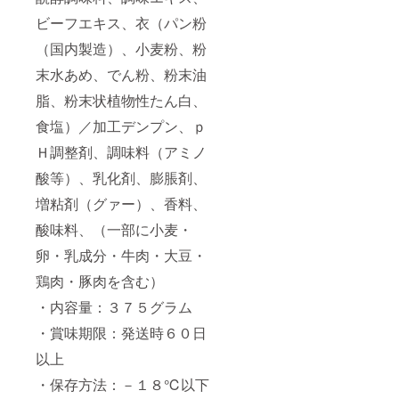
ビーフエキス、衣（パン粉
（国内製造）、小麦粉、粉
末水あめ、でん粉、粉末油
脂、粉末状植物性たん白、
食塩）／加工デンプン、ｐ
Ｈ調整剤、調味料（アミノ
酸等）、乳化剤、膨脹剤、
増粘剤（グァー）、香料、
酸味料、（一部に小麦・
卵・乳成分・牛肉・大豆・
鶏肉・豚肉を含む）
・内容量：３７５グラム
・賞味期限：発送時６０日
以上
・保存方法：－１８℃以下