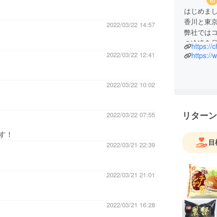
はじめま
香川と東
2022/03/22 14:57
弊社では
の冷凍食
https://
2022/03/22 12:41
https://
2022/03/22 10:02
リターン
2022/03/22 07:55
す！
目
2022/03/21 22:39
2022/03/21 21:01
2022/03/21 16:28