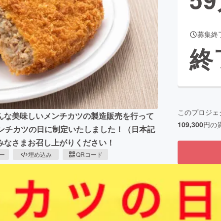
募集終
CAMPFIRE for Social Good
CAMPFIRE Creation
終
CAMPFIREふるさと納税
machi-ya
コミュニティ
このプロジェ
んな美味しいメンチカツの製造販売を行って
109,300
円の
メンチカツの日に制定いたしました！（日本記
みなさまお召し上がりください！
ピー
埋め込み
QRコード