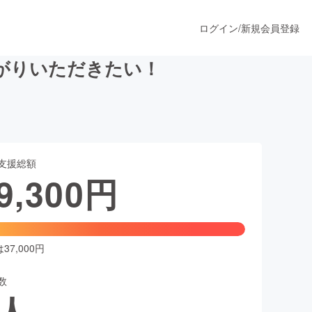
ログイン
/
新規会員登録
がりいただきたい！
うすぐ公開されます
支援総額
プロダクト
9,300
円
ファッション
スポーツ
7,000円
数
ア
ソーシャルグッド
人