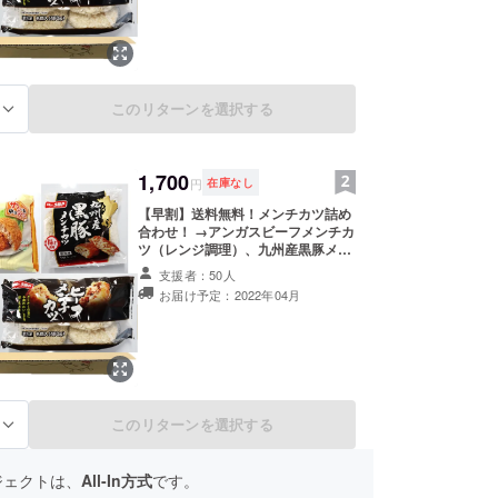
このリターンを選択する
る
1,700
円
在庫なし
【早割】送料無料！メンチカツ詰め
合わせ！ →アンガスビーフメンチカ
ツ（レンジ調理）、九州産黒豚メン
チカツ（揚げ調理品）、ビーフメン
支援者：50人
チカツ（揚げ調理品）、さっくりメ
お届け予定：2022年04月
ンチカツ（揚げ調理品）各1袋
このリターンを選択する
る
ジェクトは、
All-In方式
です。