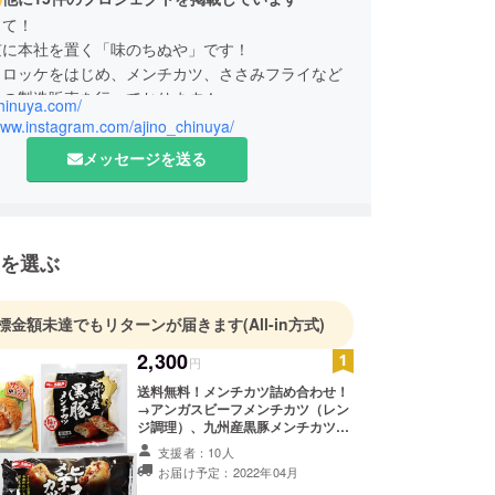
して！
京に本社を置く「味のちぬや」です！
コロッケをはじめ、メンチカツ、ささみフライなど
品の製造販売を行っております！
chinuya.com/
www.instagram.com/ajino_chinuya/
メッセージを送る
を選ぶ
標金額未達でもリターンが届きます
(All-in方式)
2,300
円
送料無料！メンチカツ詰め合わせ！
→アンガスビーフメンチカツ（レン
ジ調理）、九州産黒豚メンチカツ
（揚げ調理品）、ビーフメンチカツ
支援者：10人
（揚げ調理品）、さっくりメンチカ
お届け予定：2022年04月
ツ（揚げ調理品）各1袋