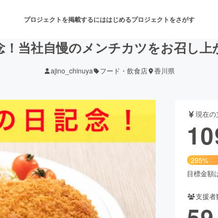
プロジェクトを掲載するには
はじめる
プロジェクトをさがす
念！当社自慢のメンチカツをお召し上
ajino_chinuya
フード・飲食店
香川県
注目のリターン
注目の新着プロジェクト
募集終了が近いプロジェクト
も
現在の
音楽
舞台・パフォーマンス
10
ゲーム・サービス開発
フード・飲食店
295%
書籍・雑誌出版
アニメ・漫画
目標金額は3
支援者
チャレンジ
ビューティー・ヘルスケ
59