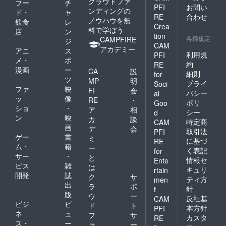
クラウドファ
フー
チ
PFI
お問い
ンディングの
ド・
ャ
RE
合わせ
ノウハウを無
飲食
レ
Crea
料で学ぼう
店
ン
tion
各種規定
CAMPFIRE
ジ
CAM
アカデミー
アニ
ス
利用規
PFI
メ・
ポ
約
RE
漫画
ー
CA
説
細則
for
ツ
MP
明
プライ
Soci
ファ
映
FI
会
バシー
al
ッ
像
RE
・
ポリ
Goo
ショ
・
ア
相
シー
d
ン
映
カ
談
特定商
CAM
画
デ
会
取引法
PFI
ゲー
書
ミ
に基づ
RE
ム・
籍
ー
く表記
for
サー
・
と
情報セ
Ente
ビス
雑
は
キュリ
rtain
開発
誌
ク
サ
ティ方
men
出
ラ
ポ
針
t
版
ウ
ー
反社基
CAM
ビジ
ビ
ド
ト
本方針
PFI
ネ
ュ
フ
サ
カスタ
RE
ス・
ー
ァ
ー