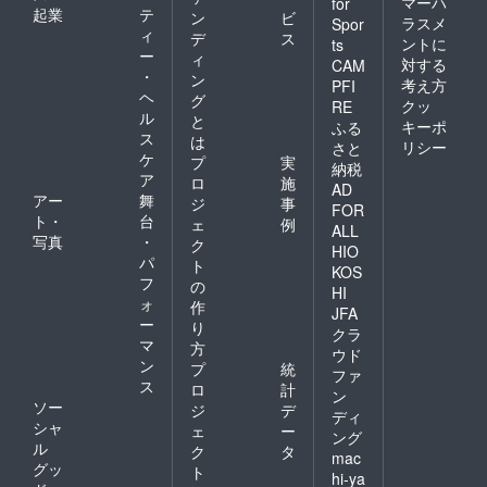
マーハ
for
起業
テ
ン
ビ
ラスメ
Spor
ィ
デ
ス
ントに
ts
ー
ィ
対する
CAM
・
ン
考え方
PFI
ヘ
グ
クッ
RE
ル
と
キーポ
ふる
ス
は
リシー
さと
ケ
プ
実
納税
ア
ロ
施
AD
アー
舞
ジ
事
FOR
ト・
台
ェ
例
ALL
写真
・
ク
HIO
パ
ト
KOS
フ
の
HI
ォ
作
JFA
ー
り
クラ
マ
方
ウド
ン
プ
統
ファ
ス
ロ
計
ン
ソー
ジ
デ
ディ
シャ
ェ
ー
ング
ル
ク
タ
mac
グッ
ト
hi-ya