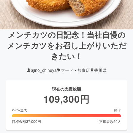
メンチカツの日記念！当社自慢の
メンチカツをお召し上がりいただ
きたい！
ajino_chinuya
フード・飲食店
香川県
現在の支援総額
109,300
円
終了
295
%達成
目標金額
37,000
円
支援者数
59
人