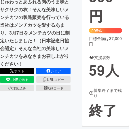
じゅわっとあふれる肉のうま味と
円
サクサクの衣！そんな美味しいメ
まちづくり・地域活性化
ンチカツの製造販売を行っている
当社はメンチカツを愛するあま
CAMPFIRE for Social Good
CAMPFIRE Creation
295%
り、3月7日をメンチカツの日に制
CAMPFIREふるさと納税
machi-ya
コミュニティ
目標金額は37,000
定いたしました！（日本記念日協
円
会認定）そんな当社の美味しいメ
ンチカツをみなさまお召し上がり
支援者数
59
人
ください！
ポスト
シェア
LINEで送る
URLコピー
埋め込み
QRコード
募集終了まで残
り
終了