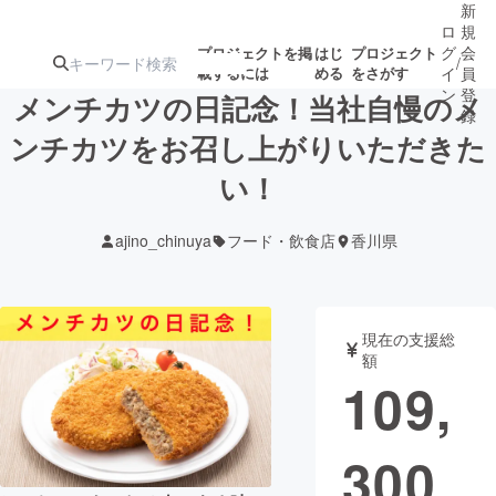
新
ロ
規
グ
会
プロジェクトを掲
はじ
プロジェクト
/
載するには
める
をさがす
イ
員
ン
登
メンチカツの日記念！当社自慢のメ
録
ンチカツをお召し上がりいただきた
い！
人気のプロ
注目のリ
注目の新着プロ
募集終了が近いプ
もうすぐ公開
ジェクト
ターン
ジェクト
ロジェクト
されます
ajino_chinuya
フード・飲食店
香川県
アート・写真
音楽
現在の支援総
テクノロジー・ガジェット
ゲーム・サ
額
109,
映像・映画
書籍・雑誌
300
ビジネス・起業
チャレンジ