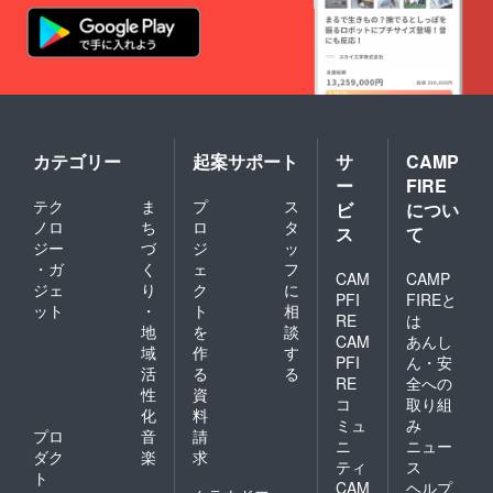
カテゴリー
起案サポート
サ
CAMP
ー
FIRE
テク
ま
プ
ス
ビ
につい
ノロ
ち
ロ
タ
ス
て
ジー
づ
ジ
ッ
・ガ
く
ェ
フ
CAM
CAMP
ジェ
り
ク
に
PFI
FIREと
ット
・
ト
相
RE
は
地
を
談
CAM
あんし
域
作
す
PFI
ん・安
活
る
る
RE
全への
性
資
コ
取り組
化
料
ミュ
み
プロ
音
請
ニ
ニュー
ダク
楽
求
ティ
ス
ト
CAM
ヘルプ