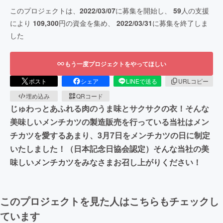
このプロジェクトは、
2022/03/07
に募集を開始し、
59
人の支援
により
109,300
円の資金を集め、
2022/03/31
に募集を終了しま
した
もう一度プロジェクトをやってほしい
ポスト
シェア
LINEで送る
URLコピー
埋め込み
QRコード
じゅわっとあふれる肉のうま味とサクサクの衣！そんな
美味しいメンチカツの製造販売を行っている当社はメン
チカツを愛するあまり、3月7日をメンチカツの日に制定
いたしました！（日本記念日協会認定）そんな当社の美
味しいメンチカツをみなさまお召し上がりください！
このプロジェクトを見た人はこちらもチェックし
ています