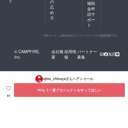
ド
の
補助
広
金申
め
請サ
方
ポー
ト
「QRコード」は株式会社デンソーウェーブの登録商標です。
© CAMPFIRE,
会社概
採用情
パートナー
Inc.
要
報
募集
ajino_chinuya
さんへアンコール
もう一度プロジェクトをやってほしい
41