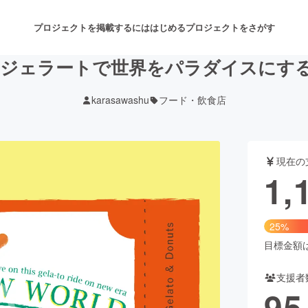
プロジェクトを掲載するには
はじめる
プロジェクトをさがす
ジェラートで世界をパラダイスにす
karasawashu
フード・飲食店
注目のリターン
注目の新着プロジェクト
募集終了が近いプロジェクト
も
現在の
音楽
舞台・パフォーマンス
1,
ゲーム・サービス開発
フード・飲食店
25%
書籍・雑誌出版
アニメ・漫画
目標金額は4
支援者
チャレンジ
ビューティー・ヘルスケ
95