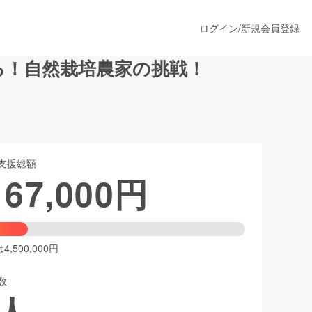
ログイン
/
新規会員登録
る！自然栽培農家の挑戦！
うすぐ公開されます
支援総額
プロダクト
167,000
円
ファッション
スポーツ
,500,000円
数
ア
ソーシャルグッド
人