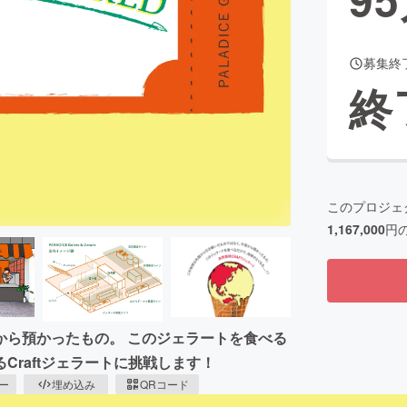
募集終
CAMPFIRE for Social Good
CAMPFIRE Creation
終
CAMPFIREふるさと納税
machi-ya
コミュニティ
このプロジェ
1,167,000
円
から預かったもの。 このジェラートを食べる
raftジェラートに挑戦します！
ピー
埋め込み
QRコード