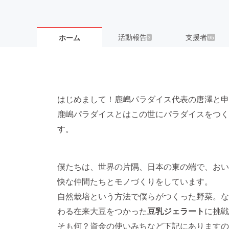
活動報告
支援者
ホーム
3
95
はじめまして！鹿嶋パラダイス代表の唐澤と申
鹿嶋パラダイスとはこの世にパラダイスをつくり
す。
僕たちは、世界の片隅、日本の東の端で、おい
快な仲間たちとモノづくりをしています。
自然栽培という方法で僕らがつくった野菜。な
わる在来大豆をつかった
豆乳ジェラート
に挑戦
そも何？資金の使いみちなど下記にありますの