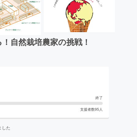
る！自然栽培農家の挑戦！
終了
支援者数
95
人
ました