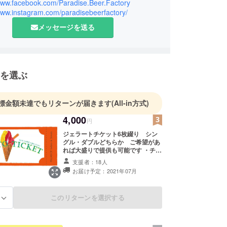
/www.facebook.com/Paradise.Beer.Factory
/www.instagram.com/paradisebeerfactory/
メッセージを送る
を選ぶ
標金額未達でもリターンが届きます
(All-in方式)
4,000
円
ジェラートチケット6枚綴り シン
グル・ダブルどちらか ご希望があ
れば大盛りで提供も可能です ・チ
ケットの有効期限：2021年7月1
支援者：18人
日〜2021年12月末（資金決済法に
お届け予定：2021年07月
触れる恐れがあるため） ・受け渡し
方法：ご来店時に身分証明書と支援
者様のリストを照らし合わせた上で
このリターンを選択する
る
お渡しします。