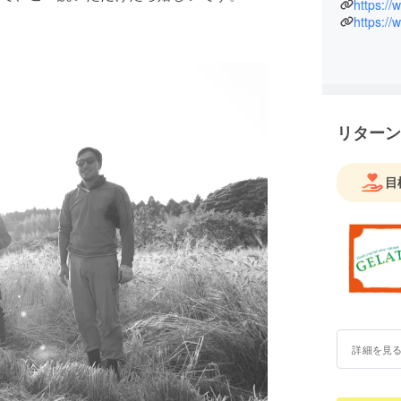
https:/
https:/
リターン
目
詳細を見