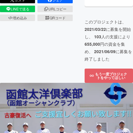
LINEで送る
URLコピー
埋め込み
QRコード
このプロジェクトは、
2021/03/22
に募集を開始
し、
103
人の支援により
655,000
円の資金を集
め、
2021/06/09
に募集を
終了しました
もう一度プロジェク
トをやってほしい