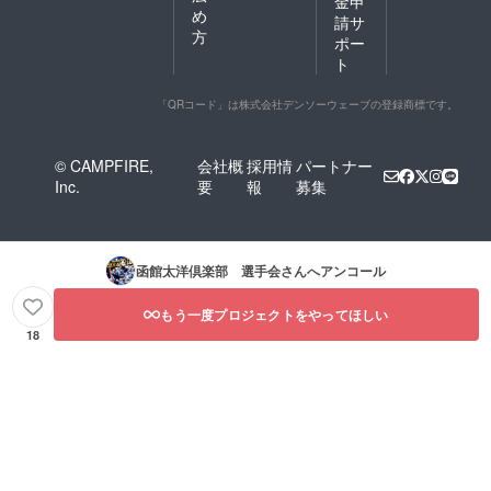
金申
め
請サ
方
ポー
ト
「QRコード」は株式会社デンソーウェーブの登録商標です。
© CAMPFIRE,
会社概
採用情
パートナー
Inc.
要
報
募集
函館太洋倶楽部 選手会
さんへアンコール
もう一度プロジェクトをやってほしい
18