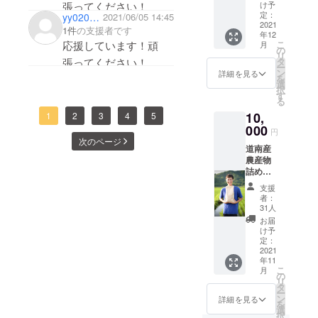
望の品
張ってください！
け予
の色・
定：
yy02080112
2021/06/05 14:45
サイ
2021
1件
の支援者です
年12
ズ・番
応援しています！頑
こ
月
号を備
の
リ
考欄に
張ってください！
タ
ー
ご記載
ン
詳細を見る
を
下さ
選
択
い。 生
す
る
地は紺
10,
1
2
3
4
5
又は
白 サ
000
円
イズは
次のページ
道南産
M.L.XL
農産物
になり
詰め合
ます。
わせ
支援
（米:ゆ
者：
めぴり
31人
か2キ
お届
ロ・ト
け予
マト:桃
定：
太郎
2021
年11
NEXT2
こ
月
キ
の
リ
ロ）・
タ
ー
お礼の
ン
詳細を見る
を
手紙 ※
選
択