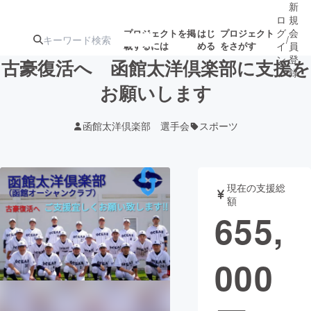
新
ロ
規
グ
会
プロジェクトを掲
はじ
プロジェクト
/
載するには
める
をさがす
イ
員
ン
登
古豪復活へ 函館太洋倶楽部に支援を
録
お願いします
人気のプロ
注目のリ
注目の新着プロ
募集終了が近いプ
もうすぐ公開
函館太洋倶楽部 選手会
スポーツ
ジェクト
ターン
ジェクト
ロジェクト
されます
アート・写真
音楽
現在の支援総
額
655,
テクノロジー・ガジェット
ゲーム・サ
000
映像・映画
書籍・雑誌
ビジネス・起業
チャレンジ