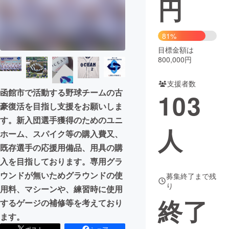
円
まちづくり・地域活性化
81%
目標金額は
CAMPFIRE for Social Good
CAMPFIRE Creation
800,000円
CAMPFIREふるさと納税
machi-ya
コミュニティ
支援者数
函館市で活動する野球チームの古
103
豪復活を目指し支援をお願いしま
す。新入団選手獲得のためのユニ
人
ホーム、スパイク等の購入費又、
既存選手の応援用備品、用具の購
入を目指しております。専用グラ
ウンドが無いためグラウンドの使
募集終了まで残
り
用料、マシーンや、練習時に使用
終了
するゲージの補修等を考えており
ます。
ポスト
シェア