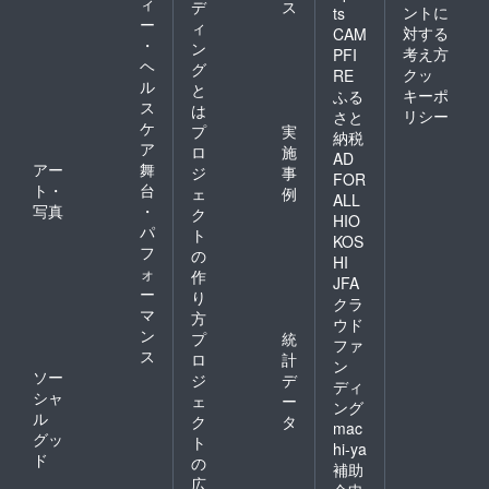
ィ
デ
ス
ントに
ts
ー
ィ
対する
CAM
・
ン
考え方
PFI
ヘ
グ
クッ
RE
ル
と
キーポ
ふる
ス
は
リシー
さと
ケ
プ
実
納税
ア
ロ
施
AD
アー
舞
ジ
事
FOR
ト・
台
ェ
例
ALL
写真
・
ク
HIO
パ
ト
KOS
フ
の
HI
ォ
作
JFA
ー
り
クラ
マ
方
ウド
ン
プ
統
ファ
ス
ロ
計
ン
ソー
ジ
デ
ディ
シャ
ェ
ー
ング
ル
ク
タ
mac
グッ
ト
hi-ya
ド
の
補助
広