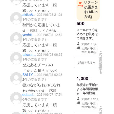
と5000円支援します。
リターン
応援しています！頑
が届きま
頑張れ❗️
張ってください！
す
(All-in
akiko810
2021/06/08 21:21
方式)
1件
の支援者です
500
円
秋田から応援していま
メールにて心を
す！頑張ってくださ
込めてお礼させ
yoshitsu19
2021/06/08 12:57
い！
て頂きます。
4件
の支援者です
支援者：8人
応援しています！頑
お届け予定：
張ってください！
こ
2021年10月
の
takara7030
2021/06/08 06:35
リ
タ
1件
の支援者です
ー
ン
詳細を見る
歴史あるチームの
を
選
択
「今」を担うメンバー
す
る
SALLYSALLYSALLY
2021/06/08 02:35
の皆様、ぜひ函館を盛
1,000
円
2件
の支援者です
り上げて下さい！
微力ながらお力になれ
年度末に手紙に
よる年間活動報
れば幸いです。応援し
告・年間戦績報
dobasi1952
2021/06/07 17:54
ています
告・次年度の日
6件
の支援者です
支援者：12人
程・お礼状
お届け予定：
応援しています！頑
こ
2022年03月
の
張ってください！
リ
タ