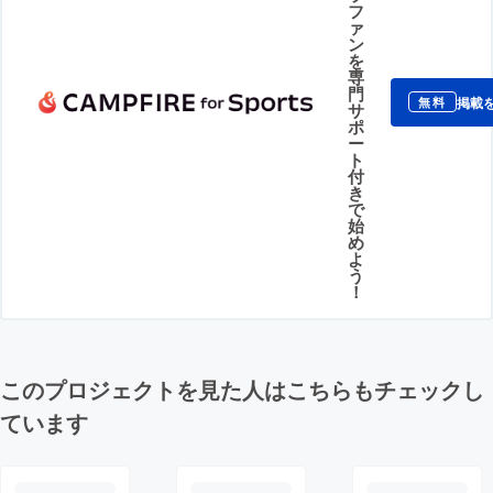
フ
ァ
ン
を
専
門
掲載
無料
サ
ポ
ー
ト
付
き
で
始
め
よ
う
！
このプロジェクトを見た人はこちらもチェックし
ています