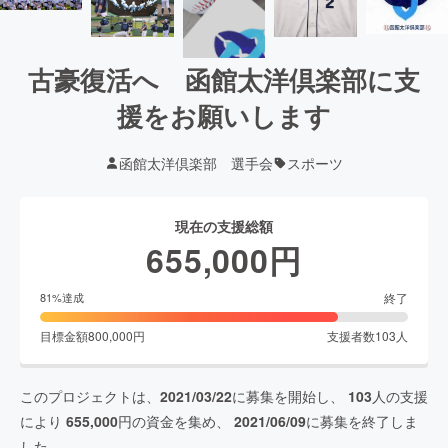
古豪復活へ 函館太洋倶楽部に支
援をお願いします
函館太洋倶楽部 選手会
スポーツ
現在の支援総額
655,000
円
終了
81
%達成
目標金額
800,000
円
支援者数
103
人
このプロジェクトは、
2021/03/22
に募集を開始し、
103
人の支援
により
655,000
円の資金を集め、
2021/06/09
に募集を終了しま
した