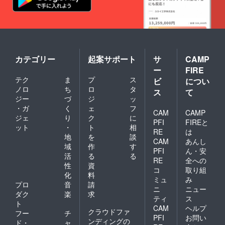
カテゴリー
起案サポート
サ
CAMP
ー
FIRE
テク
ま
プ
ス
ビ
につい
ノロ
ち
ロ
タ
ス
て
ジー
づ
ジ
ッ
・ガ
く
ェ
フ
CAM
CAMP
ジェ
り
ク
に
PFI
FIREと
ット
・
ト
相
RE
は
地
を
談
CAM
あんし
域
作
す
PFI
ん・安
活
る
る
RE
全への
性
資
コ
取り組
化
料
ミュ
み
プロ
音
請
ニ
ニュー
ダク
楽
求
ティ
ス
ト
CAM
ヘルプ
クラウドファ
フー
チ
PFI
お問い
ンディングの
ド・
ャ