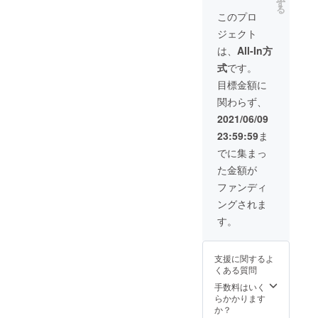
詰め合
す
る
わせに
このプロ
関しま
ジェクト
しては
天候、
は、
All-In方
収穫量
式
です。
によ
り、変
目標金額に
更する
関わらず、
場合が
ござい
2021/06/09
ます。
23:59:59
ま
北海道
森町
でに集まっ
山本
た金額が
ファー
ム様提
ファンディ
供
ングされま
https://i
nstagra
す。
m.com/
the_ya
mamot
支援に関するよ
o_farm
くある質問
?
igshid=
手数料はいく
12p9aj0
らかかります
2lr4dp
か？