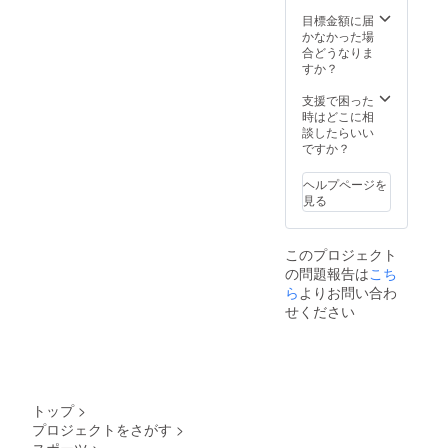
https://
www.fa
目標金額に届
rm-
かなかった場
yamam
合どうなりま
oto.co
すか？
m/
支援で困った
時はどこに相
談したらいい
ですか？
ヘルプページを
見る
このプロジェクト
の問題報告は
こち
ら
よりお問い合わ
せください
トップ
>
プロジェクトをさがす
>