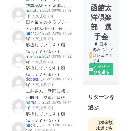
函館太
選手の皆さん頑張って
nabetan
2021/06/09 20:08
下さい。応援していま
洋倶楽
1件
の支援者です
す。
日本最古のクラブチー
部 選
ムの灯を消すわけには
hiro1521
2021/06/09 17:39
手会
いかないですよね！
8件
の支援者です
北海道の誇りです！
日本
応援しています！頑
初めてのプ
早く球場で応援した
張ってください！
ロジェクト
rnarisaw
2021/06/09 17:22
です
4件
の支援者です
メッセー
応援しています！頑
ジを送る
張ってください！
dobasi1952
2021/06/09 17:20
6件
の支援者です
三井さん、新聞に載っ
リターンを
た時は、簡単に目標を
harasyocyou
2021/06/09 14:14
達成出来ると思ってい
選ぶ
1件
の支援者です
たのに、意外と苦戦し
応援しています！頑
てますネ。
張ってください！
目標金額
hiroki mita
2021/06/09 11:45
目標達成を祈って、あ
未達でも
24件
の支援者です