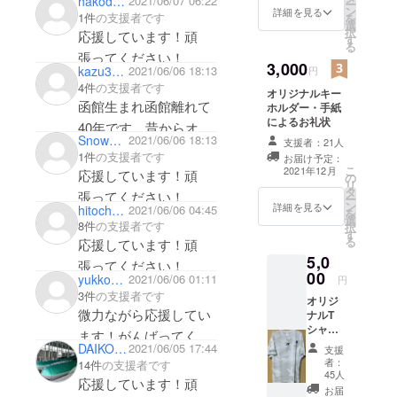
hakodateyaQ1985
2021/06/07 06:22
ー
三井さん、元、中病・
ン
詳細を見る
1件
の支援者です
を
選
検査科の土橋です。コ
択
応援しています！頑
す
る
ロナが落ち着いたら、
張ってください！
3,000
kazu3727
2021/06/06 18:13
円
また同窓会の幹事、お
4件
の支援者です
願いします。
オリジナルキー
函館生まれ函館離れて
ホルダー・手紙
によるお礼状
40年です。昔からオー
Snow2080yama
2021/06/06 18:13
支援者：21人
シャンの存在は知って
1件
の支援者です
お届け予定：
ました。
こ
2021年12月
応援しています！頑
の
リ
応援しています！頑
タ
張ってください！
ー
ン
詳細を見る
hitochan1959
2021/06/06 04:45
張ってください！
を
選
8件
の支援者です
択
す
る
応援しています！頑
5,0
張ってください！
00
yukkohoh
2021/06/06 01:11
円
3件
の支援者です
オリジ
微力ながら応援してい
ナルT
シャ
ます！がんばってくだ
ツ・手
DAIKOO_Hokkaido
2021/06/05 17:44
支援
さい！
紙によ
者：
14件
の支援者です
るお礼
45人
応援しています！頑
状 ご希
お届