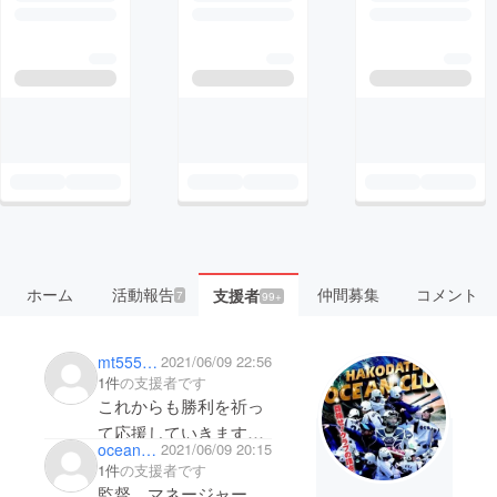
ホーム
活動報告
仲間募集
コメント
支援者
7
99+
mt55589172
2021/06/09 22:56
1件
の支援者です
これからも勝利を祈っ
て応援していきます。
ocean10tomo
2021/06/09 20:15
怪我なく、楽しくプ
1件
の支援者です
レーしてください。
監督、マネージャー、