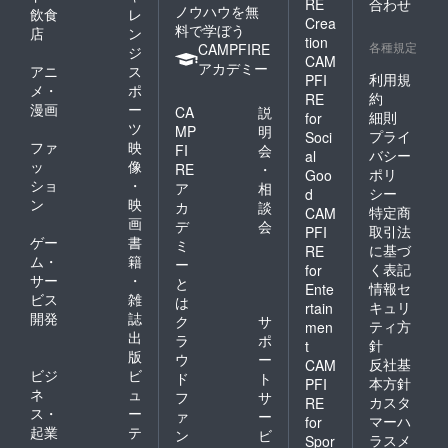
RE
合わせ
ノウハウを無
飲食
レ
Crea
料で学ぼう
店
ン
tion
各種規定
CAMPFIRE
ジ
CAM
アカデミー
アニ
ス
利用規
PFI
メ・
ポ
約
RE
漫画
ー
CA
説
細則
for
ツ
MP
明
プライ
Soci
ファ
映
FI
会
バシー
al
ッ
像
RE
・
ポリ
Goo
ショ
・
ア
相
シー
d
ン
映
カ
談
特定商
CAM
画
デ
会
取引法
PFI
ゲー
書
ミ
に基づ
RE
ム・
籍
ー
く表記
for
サー
・
と
情報セ
Ente
ビス
雑
は
キュリ
rtain
開発
誌
ク
サ
ティ方
men
出
ラ
ポ
針
t
版
ウ
ー
反社基
CAM
ビジ
ビ
ド
ト
本方針
PFI
ネ
ュ
フ
サ
カスタ
RE
ス・
ー
ァ
ー
マーハ
for
起業
テ
ン
ビ
ラスメ
Spor