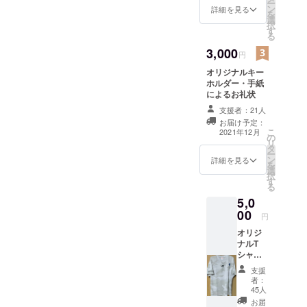
ー
ン
詳細を見る
を
選
択
す
る
3,000
円
オリジナルキー
ホルダー・手紙
によるお礼状
支援者：21人
お届け予定：
こ
2021年12月
の
リ
タ
ー
ン
詳細を見る
を
選
択
す
る
5,0
00
円
オリジ
ナルT
シャ
ツ・手
支援
紙によ
者：
るお礼
45人
状 ご希
お届