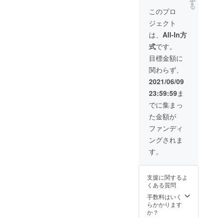
詰め合
す
る
わせに
このプロ
関しま
ジェクト
しては
天候、
は、
All-In方
収穫量
式
です。
によ
り、変
目標金額に
更する
関わらず、
場合が
ござい
2021/06/09
ます。
23:59:59
ま
北海道
森町
でに集まっ
山本
た金額が
ファー
ム様提
ファンディ
供
ングされま
https://i
nstagra
す。
m.com/
the_ya
mamot
支援に関するよ
o_farm
くある質問
?
igshid=
手数料はいく
12p9aj0
らかかります
2lr4dp
か？