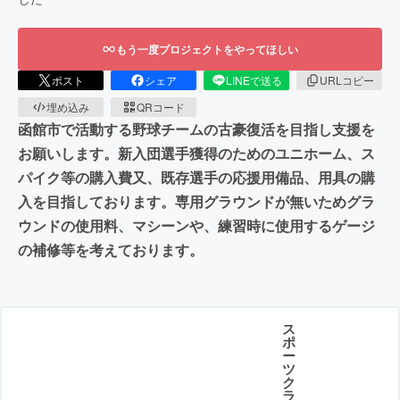
もう一度プロジェクトをやってほしい
ポスト
シェア
LINEで送る
URLコピー
埋め込み
QRコード
函館市で活動する野球チームの古豪復活を目指し支援を
お願いします。新入団選手獲得のためのユニホーム、ス
パイク等の購入費又、既存選手の応援用備品、用具の購
入を目指しております。専用グラウンドが無いためグラ
ウンドの使用料、マシーンや、練習時に使用するゲージ
の補修等を考えております。
ス
ポ
ー
ツ
ク
ラ