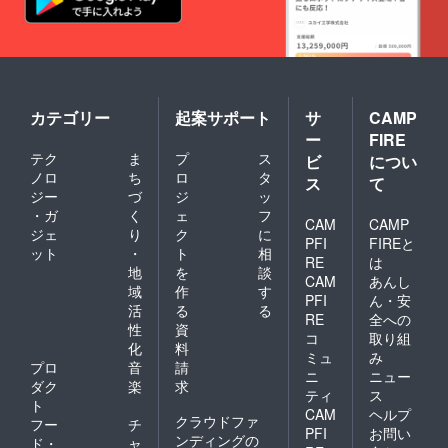
カテゴリー
起案サポート
サ
CAMP
ー
FIRE
テク
ま
プ
ス
ビ
につい
ノロ
ち
ロ
タ
ス
て
ジー
づ
ジ
ッ
・ガ
く
ェ
フ
CAM
CAMP
ジェ
り
ク
に
PFI
FIREと
ット
・
ト
相
RE
は
地
を
談
CAM
あんし
域
作
す
PFI
ん・安
活
る
る
RE
全への
性
資
コ
取り組
化
料
ミュ
み
プロ
音
請
ニ
ニュー
ダク
楽
求
ティ
ス
ト
CAM
ヘルプ
クラウドファ
フー
チ
PFI
お問い
ンディングの
ド・
ャ