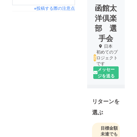
函館太
※投稿する際の注意点
洋倶楽
部 選
手会
日本
初めてのプ
ロジェクト
です
メッセー
ジを送る
リターンを
選ぶ
目標金額
未達でも