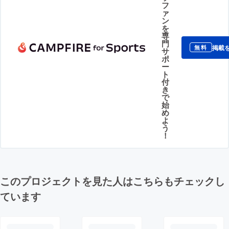
フ
ァ
ン
を
専
門
掲載
無料
サ
ポ
ー
ト
付
き
で
始
め
よ
う
！
このプロジェクトを見た人はこちらもチェックし
ています