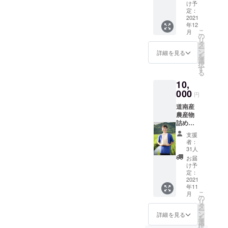
望の品
け予
の色・
定：
サイ
2021
年12
ズ・番
こ
月
号を備
の
リ
考欄に
タ
ー
ご記載
ン
詳細を見る
を
下さ
選
択
い。 生
す
る
地は紺
10,
又は
白 サ
000
円
イズは
道南産
M.L.XL
農産物
になり
詰め合
ます。
わせ
支援
（米:ゆ
者：
めぴり
31人
か2キ
お届
ロ・ト
け予
マト:桃
定：
太郎
2021
年11
NEXT2
こ
月
キ
の
リ
ロ）・
タ
ー
お礼の
ン
詳細を見る
を
手紙 ※
選
択