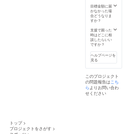
https://
www.fa
目標金額に届
rm-
かなかった場
yamam
合どうなりま
oto.co
すか？
m/
支援で困った
時はどこに相
談したらいい
ですか？
ヘルプページを
見る
このプロジェクト
の問題報告は
こち
ら
よりお問い合わ
せください
トップ
>
プロジェクトをさがす
>