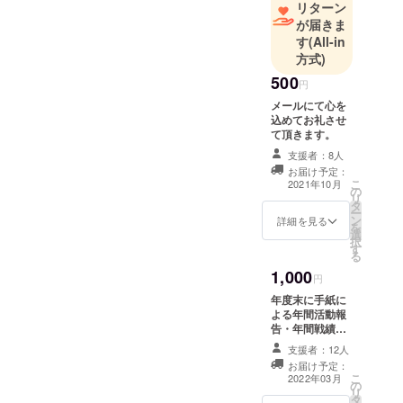
リターン
が届きま
す
(All-in
方式)
500
円
メールにて心を
込めてお礼させ
て頂きます。
支援者：8人
お届け予定：
こ
2021年10月
の
リ
タ
ー
ン
詳細を見る
を
選
択
す
る
1,000
円
年度末に手紙に
よる年間活動報
告・年間戦績報
告・次年度の日
支援者：12人
程・お礼状
お届け予定：
こ
2022年03月
の
リ
タ