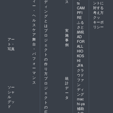
ィ
デ
ス
ントに
ts
ー
ィ
対する
CAM
・
ン
考え方
PFI
ヘ
グ
クッ
RE
ル
と
キーポ
ふる
ス
は
リシー
さと
ケ
プ
実
納税
ア
ロ
施
AD
アー
舞
ジ
事
FOR
ト・
台
ェ
例
ALL
写真
・
ク
HIO
パ
ト
KOS
フ
の
HI
ォ
作
JFA
ー
り
クラ
マ
方
ウド
ン
プ
統
ファ
ス
ロ
計
ン
ソー
ジ
デ
ディ
シャ
ェ
ー
ング
ル
ク
タ
mac
グッ
ト
hi-ya
ド
の
補助
広