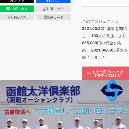
LINEで送る
URLコピー
埋め込み
QRコード
このプロジェクトは、
2021/03/22
に募集を開始
し、
103
人の支援により
655,000
円の資金を集
め、
2021/06/09
に募集を
終了しました
もう一度プロジェク
トをやってほしい