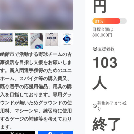
円
まちづくり・地域活性化
81%
目標金額は
CAMPFIRE for Social Good
CAMPFIRE Creation
800,000円
CAMPFIREふるさと納税
machi-ya
コミュニティ
支援者数
函館市で活動する野球チームの古
103
豪復活を目指し支援をお願いしま
す。新入団選手獲得のためのユニ
人
ホーム、スパイク等の購入費又、
既存選手の応援用備品、用具の購
入を目指しております。専用グラ
ウンドが無いためグラウンドの使
募集終了まで残
り
用料、マシーンや、練習時に使用
終了
するゲージの補修等を考えており
ます。
ポスト
シェア