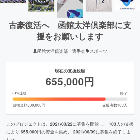
古豪復活へ 函館太洋倶楽部に支
援をお願いします
函館太洋倶楽部 選手会
スポーツ
現在の支援総額
655,000
円
終了
81
%達成
目標金額
800,000
円
支援者数
103
人
このプロジェクトは、
2021/03/22
に募集を開始し、
103
人の支援
により
655,000
円の資金を集め、
2021/06/09
に募集を終了しま
した