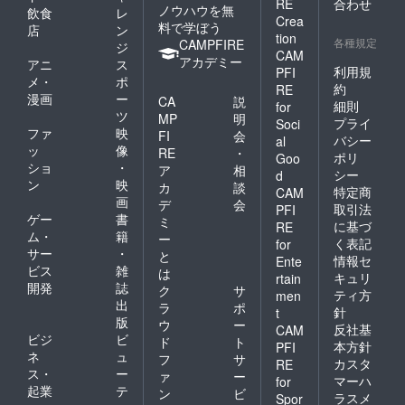
RE
合わせ
ノウハウを無
飲食
レ
Crea
料で学ぼう
店
ン
tion
各種規定
CAMPFIRE
ジ
CAM
アカデミー
アニ
ス
利用規
PFI
メ・
ポ
約
RE
漫画
ー
CA
説
細則
for
ツ
MP
明
プライ
Soci
ファ
映
FI
会
バシー
al
ッ
像
RE
・
ポリ
Goo
ショ
・
ア
相
シー
d
ン
映
カ
談
特定商
CAM
画
デ
会
取引法
PFI
ゲー
書
ミ
に基づ
RE
ム・
籍
ー
く表記
for
サー
・
と
情報セ
Ente
ビス
雑
は
キュリ
rtain
開発
誌
ク
サ
ティ方
men
出
ラ
ポ
針
t
版
ウ
ー
反社基
CAM
ビジ
ビ
ド
ト
本方針
PFI
ネ
ュ
フ
サ
カスタ
RE
ス・
ー
ァ
ー
マーハ
for
起業
テ
ン
ビ
ラスメ
Spor