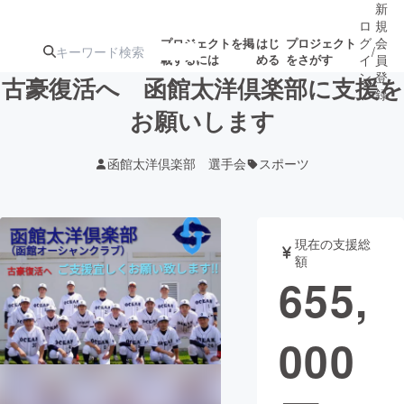
新
ロ
規
グ
会
プロジェクトを掲
はじ
プロジェクト
/
載するには
める
をさがす
イ
員
ン
登
古豪復活へ 函館太洋倶楽部に支援を
録
お願いします
人気のプロ
注目のリ
注目の新着プロ
募集終了が近いプ
もうすぐ公開
函館太洋倶楽部 選手会
スポーツ
ジェクト
ターン
ジェクト
ロジェクト
されます
アート・写真
音楽
現在の支援総
額
655,
テクノロジー・ガジェット
ゲーム・サ
000
映像・映画
書籍・雑誌
ビジネス・起業
チャレンジ