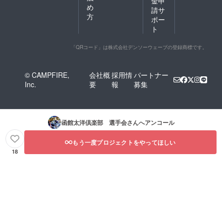
金申
め
請サ
方
ポー
ト
「QRコード」は株式会社デンソーウェーブの登録商標です。
© CAMPFIRE,
会社概
採用情
パートナー
Inc.
要
報
募集
函館太洋倶楽部 選手会
さんへアンコール
もう一度プロジェクトをやってほしい
18