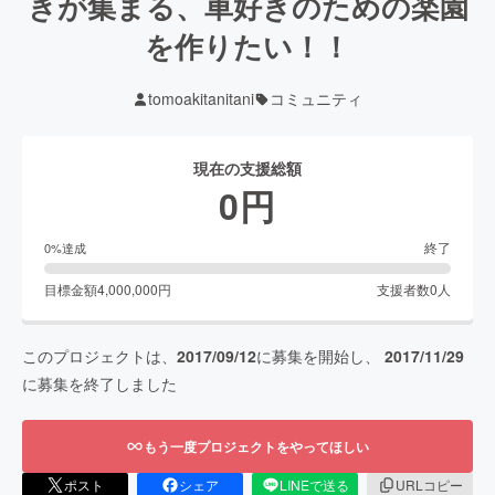
きが集まる、車好きのための楽園
を作りたい！！
tomoakitanitani
コミュニティ
現在の支援総額
0
円
終了
0
%達成
目標金額
4,000,000
円
支援者数
0
人
このプロジェクトは、
2017/09/12
に募集を開始し、
2017/11/29
に募集を終了しました
もう一度プロジェクトをやってほしい
ポスト
シェア
LINEで送る
URLコピー