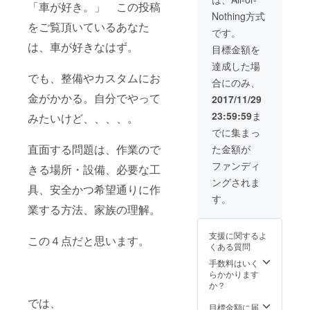
「車が好き。」 この投稿
等、ご相談の上
Nothing方式
送らせていただ
をご覧頂いているあなた
きます。
です。
は、車が好きなはず。
目標金額を
達成した場
でも、整備やカスタムにお
合にのみ、
金がかかる。自分でやって
2017/11/29
23:59:59
ま
みたいけど、、、、。
でに集まっ
直面する問題は、作業ので
た金額が
ファンディ
きる場所・設備、必要な工
ングされま
具、安全かつ希望通りに作
す。
業する方法、家族の理解。
支援に関するよ
この４点だと思います。
くある質問
手数料はいく
らかかります
か？
では、
目標金額に届