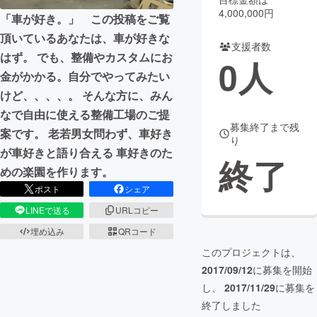
4,000,000円
「車が好き。」 この投稿をご覧
まちづくり・地域活性化
頂いているあなたは、車が好きな
支援者数
はず。 でも、整備やカスタムにお
0
人
CAMPFIRE for Social Good
CAMPFIRE Creation
金がかかる。自分でやってみたい
CAMPFIREふるさと納税
machi-ya
コミュニティ
けど、、、、。 そんな方に、みん
なで自由に使える整備工場のご提
募集終了まで残
案です。 老若男女問わず、車好き
り
が車好きと語り合える 車好きのた
終了
めの楽園を作ります。
ポスト
シェア
LINEで送る
URLコピー
埋め込み
QRコード
このプロジェクトは、
2017/09/12
に募集を開始
し、
2017/11/29
に募集を
終了しました