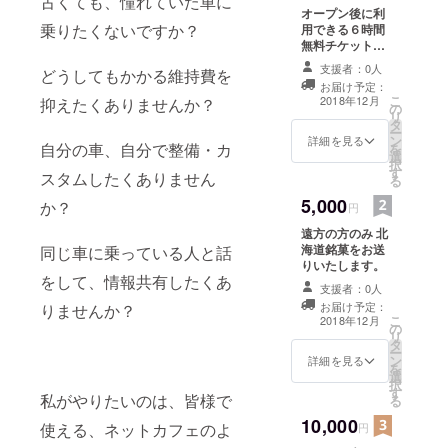
古くても、憧れていた車に
オープン後に利
乗りたくないですか？
用できる６時間
無料チケットを
差し上げます
支援者：0人
どうしてもかかる維持費を
お届け予定：
こ
2018年12月
抑えたくありませんか？
の
リ
タ
ー
ン
詳細を見る
自分の車、自分で整備・カ
を
選
択
す
スタムしたくありません
る
5,000
か？
円
遠方の方のみ 北
海道銘菓をお送
同じ車に乗っている人と話
りいたします。
をして、情報共有したくあ
支援者：0人
お届け予定：
りませんか？
こ
2018年12月
の
リ
タ
ー
ン
詳細を見る
を
選
択
す
私がやりたいのは、皆様で
る
10,000
使える、ネットカフェのよ
円