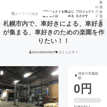
新
ロ
規
グ
会
プロジェクトを掲
はじ
プロジェクト
/
載するには
める
をさがす
イ
員
ン
登
札幌市内で、車好きによる、車好き
録
が集まる、車好きのための楽園を作
りたい！！
人気のプロ
注目のリ
注目の新着プロ
募集終了が近いプ
もうすぐ公開
ジェクト
ターン
ジェクト
ロジェクト
されます
tomoakitanitani
コミュニティ
アート・写真
音楽
現在の支援総
テクノロジー・ガジェット
ゲーム・サ
額
0
円
映像・映画
書籍・雑誌
0%
ビジネス・起業
チャレンジ
目標金額は