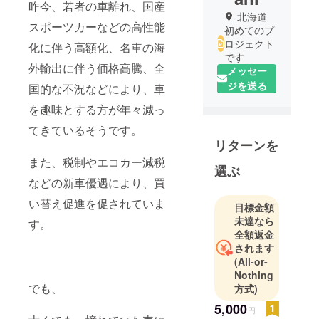
昨今、若者の車離れ、国産
北海道
スポーツカーなどの高性能
初めてのプ
ロジェクト
化に伴う高額化、名車の海
です
外輸出に伴う価格高騰、全
メッセー
ジを送る
国的な不況などにより、車
を趣味とする方が年々減っ
てきているそうです。
リターンを
また、税制やエコカー減税
選ぶ
などの新車優遇により、買
い替え促進を促されていま
目標金額
未達なら
す。
全額返金
されます
(All-or-
Nothing
でも、
方式)
5,000
円