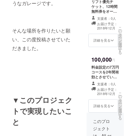
リフト優先チ
うなガレージです。
ケット、12時間
無料券をオープ
ン後にお渡しい
支援者：0人
たします。
お届け予定：
こ
2018年12月
そんな場所を作りたいと願
の
リ
タ
ー
い、この度投稿させていた
ン
詳細を見る
を
選
だきました。
択
す
る
100,000
円
料金設定の7万円
コースを2年間有
効とさせていた
だきたいと思い
支援者：0人
ます。 また、
お届け予定：
オープン前の会
こ
2018年12月
の
議などに参加も
▼このプロジェク
リ
タ
できるようにさ
ー
ン
せていただきま
詳細を見る
を
トで実現したいこ
選
す。 遠方地の方
択
す
は、定期的にこ
る
と
ちらへこられる
このプロ
際の航空機のチ
ジェクト
ケット、フェ
リーのチケット
は、All-or-