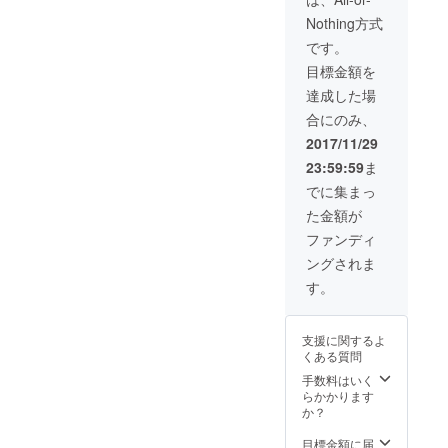
等、ご相談の上
Nothing方式
送らせていただ
きます。
です。
目標金額を
達成した場
合にのみ、
2017/11/29
23:59:59
ま
でに集まっ
た金額が
ファンディ
ングされま
す。
支援に関するよ
くある質問
手数料はいく
らかかります
か？
目標金額に届