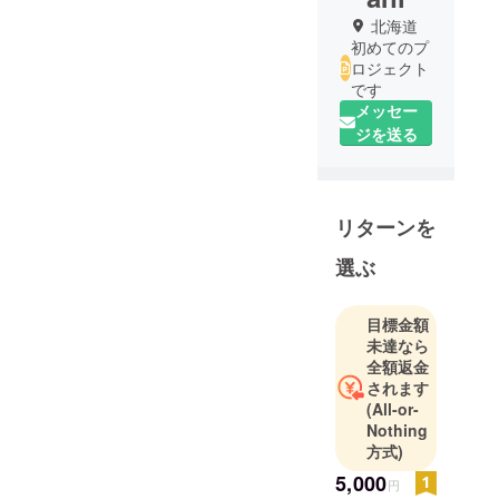
北海道
初めてのプ
ロジェクト
です
メッセー
ジを送る
リターンを
選ぶ
目標金額
未達なら
全額返金
されます
(All-or-
Nothing
方式)
5,000
円