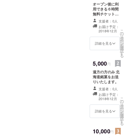
オープン後に利
用できる６時間
無料チケットを
差し上げます
支援者：0人
お届け予定：
こ
2018年12月
の
リ
タ
ー
ン
詳細を見る
を
選
択
す
る
5,000
円
遠方の方のみ 北
海道銘菓をお送
りいたします。
支援者：0人
お届け予定：
こ
2018年12月
の
リ
タ
ー
ン
詳細を見る
を
選
択
す
る
10,000
円