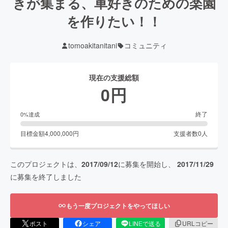
きが集まる、車好きのための楽園
を作りたい！！
tomoakitanitani
コミュニティ
現在の支援総額
0
円
終了
0
%達成
目標金額
4,000,000
円
支援者数
0
人
このプロジェクトは、
2017/09/12
に募集を開始し、
2017/11/29
に募集を終了しました
もう一度プロジェクトをやってほしい
ポスト
シェア
LINEで送る
URLコピー