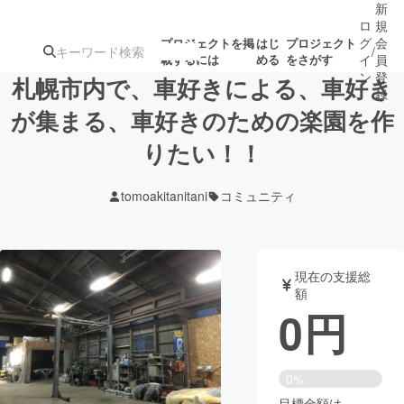
新
ロ
規
グ
会
プロジェクトを掲
はじ
プロジェクト
/
載するには
める
をさがす
イ
員
ン
登
札幌市内で、車好きによる、車好き
録
が集まる、車好きのための楽園を作
りたい！！
人気のプロ
注目のリ
注目の新着プロ
募集終了が近いプ
もうすぐ公開
ジェクト
ターン
ジェクト
ロジェクト
されます
tomoakitanitani
コミュニティ
アート・写真
音楽
現在の支援総
テクノロジー・ガジェット
ゲーム・サ
額
0
円
映像・映画
書籍・雑誌
0%
ビジネス・起業
チャレンジ
目標金額は