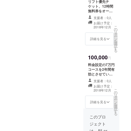
リフト優先チ
ケット、12時間
無料券をオープ
ン後にお渡しい
支援者：0人
たします。
お届け予定：
こ
2018年12月
の
リ
タ
ー
ン
詳細を見る
を
選
択
す
る
100,000
円
料金設定の7万円
コースを2年間有
効とさせていた
だきたいと思い
支援者：0人
ます。 また、
お届け予定：
オープン前の会
こ
2018年12月
の
議などに参加も
リ
タ
できるようにさ
ー
ン
せていただきま
詳細を見る
を
選
す。 遠方地の方
択
す
は、定期的にこ
る
ちらへこられる
このプロ
際の航空機のチ
ジェクト
ケット、フェ
リーのチケット
は、All-or-