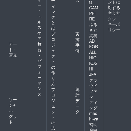
デ
ス
ントに
ts
ー
ィ
対する
CAM
・
ン
考え方
PFI
ヘ
グ
クッ
RE
ル
と
キーポ
ふる
ス
は
リシー
さと
ケ
プ
実
納税
ア
ロ
施
AD
アー
舞
ジ
事
FOR
ト・
台
ェ
例
ALL
写真
・
ク
HIO
パ
ト
KOS
フ
の
HI
ォ
作
JFA
ー
り
クラ
マ
方
ウド
ン
プ
統
ファ
ス
ロ
計
ン
ソー
ジ
デ
ディ
シャ
ェ
ー
ング
ル
ク
タ
mac
グッ
ト
hi-ya
ド
の
補助
広
金申