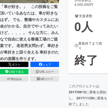
4,000,000円
「車が好き。」 この投稿をご覧
まちづくり・地域活性化
頂いているあなたは、車が好きな
支援者数
はず。 でも、整備やカスタムにお
0
人
CAMPFIRE for Social Good
CAMPFIRE Creation
金がかかる。自分でやってみたい
CAMPFIREふるさと納税
machi-ya
コミュニティ
けど、、、、。 そんな方に、みん
なで自由に使える整備工場のご提
募集終了まで残
案です。 老若男女問わず、車好き
り
が車好きと語り合える 車好きのた
終了
めの楽園を作ります。
ポスト
シェア
LINEで送る
URLコピー
埋め込み
QRコード
このプロジェクトは、
2017/09/12
に募集を開始
し、
2017/11/29
に募集を
終了しました