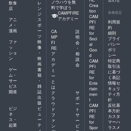
ノウハウを無
飲食
レ
Crea
料で学ぼう
店
ン
tion
各種規定
CAMPFIRE
ジ
CAM
アカデミー
アニ
ス
利用規
PFI
メ・
ポ
約
RE
漫画
ー
CA
説
細則
for
ツ
MP
明
プライ
Soci
ファ
映
FI
会
バシー
al
ッ
像
RE
・
ポリ
Goo
ショ
・
ア
相
シー
d
ン
映
カ
談
特定商
CAM
画
デ
会
取引法
PFI
ゲー
書
ミ
に基づ
RE
ム・
籍
ー
く表記
for
サー
・
と
情報セ
Ente
ビス
雑
は
キュリ
rtain
開発
誌
ク
サ
ティ方
men
出
ラ
ポ
針
t
版
ウ
ー
反社基
CAM
ビジ
ビ
ド
ト
本方針
PFI
ネ
ュ
フ
サ
カスタ
RE
ス・
ー
ァ
ー
マーハ
for
起業
テ
ン
ビ
ラスメ
Spor
ィ