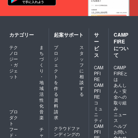
カテゴリー
起案サポート
サ
CAMP
ー
FIRE
テク
ま
プ
ス
ビ
につい
ノロ
ち
ロ
タ
ス
て
ジー
づ
ジ
ッ
・ガ
く
ェ
フ
CAM
CAMP
ジェ
り
ク
に
PFI
FIREと
ット
・
ト
相
RE
は
地
を
談
CAM
あんし
域
作
す
PFI
ん・安
活
る
る
RE
全への
性
資
コ
取り組
化
料
ミュ
み
プロ
音
請
ニ
ニュー
ダク
楽
求
ティ
ス
ト
CAM
ヘルプ
クラウドファ
フー
チ
PFI
お問い
ンディングの
ド・
ャ
RE
合わせ