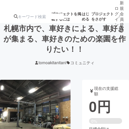
新
ロ
規
グ
会
プロジェクトを掲
はじ
プロジェクト
/
載するには
める
をさがす
イ
員
ン
登
札幌市内で、車好きによる、車好き
録
が集まる、車好きのための楽園を作
りたい！！
人気のプロ
注目のリ
注目の新着プロ
募集終了が近いプ
もうすぐ公開
ジェクト
ターン
ジェクト
ロジェクト
されます
tomoakitanitani
コミュニティ
アート・写真
音楽
現在の支援総
テクノロジー・ガジェット
ゲーム・サ
額
0
円
映像・映画
書籍・雑誌
0%
ビジネス・起業
チャレンジ
目標金額は