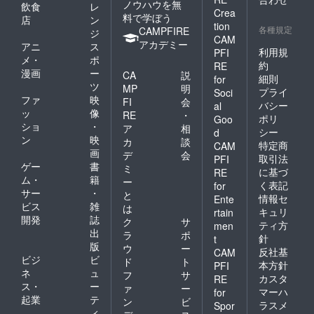
ノウハウを無
飲食
レ
Crea
料で学ぼう
店
ン
tion
各種規定
CAMPFIRE
ジ
CAM
アカデミー
アニ
ス
利用規
PFI
メ・
ポ
約
RE
漫画
ー
CA
説
細則
for
ツ
MP
明
プライ
Soci
ファ
映
FI
会
バシー
al
ッ
像
RE
・
ポリ
Goo
ショ
・
ア
相
シー
d
ン
映
カ
談
特定商
CAM
画
デ
会
取引法
PFI
ゲー
書
ミ
に基づ
RE
ム・
籍
ー
く表記
for
サー
・
と
情報セ
Ente
ビス
雑
は
キュリ
rtain
開発
誌
ク
サ
ティ方
men
出
ラ
ポ
針
t
版
ウ
ー
反社基
CAM
ビジ
ビ
ド
ト
本方針
PFI
ネ
ュ
フ
サ
カスタ
RE
ス・
ー
ァ
ー
マーハ
for
起業
テ
ン
ビ
ラスメ
Spor
ィ