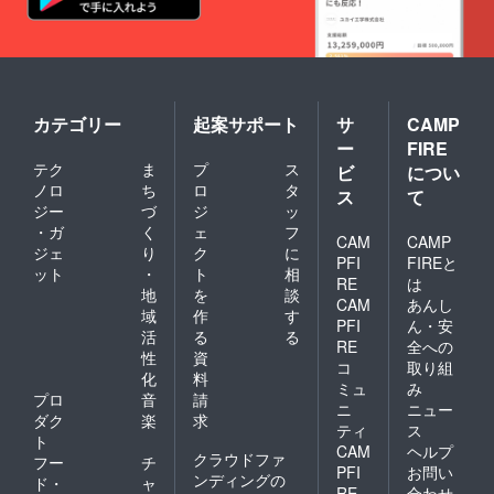
カテゴリー
起案サポート
サ
CAMP
ー
FIRE
テク
ま
プ
ス
ビ
につい
ノロ
ち
ロ
タ
ス
て
ジー
づ
ジ
ッ
・ガ
く
ェ
フ
CAM
CAMP
ジェ
り
ク
に
PFI
FIREと
ット
・
ト
相
RE
は
地
を
談
CAM
あんし
域
作
す
PFI
ん・安
活
る
る
RE
全への
性
資
コ
取り組
化
料
ミュ
み
プロ
音
請
ニ
ニュー
ダク
楽
求
ティ
ス
ト
CAM
ヘルプ
クラウドファ
フー
チ
PFI
お問い
ンディングの
ド・
ャ
RE
合わせ