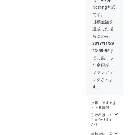
等、ご相談の上
Nothing方式
送らせていただ
きます。
です。
目標金額を
達成した場
合にのみ、
2017/11/29
23:59:59
ま
でに集まっ
た金額が
ファンディ
ングされま
す。
支援に関するよ
くある質問
手数料はいく
らかかります
か？
目標金額に届