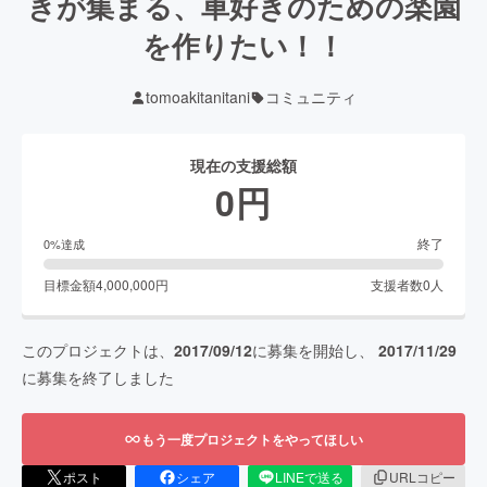
きが集まる、車好きのための楽園
を作りたい！！
tomoakitanitani
コミュニティ
現在の支援総額
0
円
終了
0
%達成
目標金額
4,000,000
円
支援者数
0
人
このプロジェクトは、
2017/09/12
に募集を開始し、
2017/11/29
に募集を終了しました
もう一度プロジェクトをやってほしい
ポスト
シェア
LINEで送る
URLコピー