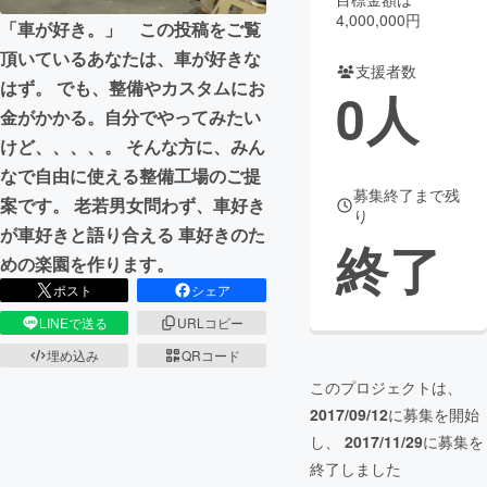
4,000,000円
「車が好き。」 この投稿をご覧
まちづくり・地域活性化
頂いているあなたは、車が好きな
支援者数
はず。 でも、整備やカスタムにお
0
人
CAMPFIRE for Social Good
CAMPFIRE Creation
金がかかる。自分でやってみたい
CAMPFIREふるさと納税
machi-ya
コミュニティ
けど、、、、。 そんな方に、みん
なで自由に使える整備工場のご提
募集終了まで残
案です。 老若男女問わず、車好き
り
が車好きと語り合える 車好きのた
終了
めの楽園を作ります。
ポスト
シェア
LINEで送る
URLコピー
埋め込み
QRコード
このプロジェクトは、
2017/09/12
に募集を開始
し、
2017/11/29
に募集を
終了しました