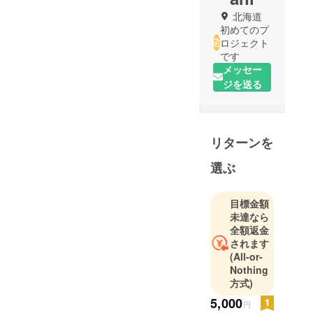
北海道
初めてのプ
ロジェクト
です
メッセー
ジを送る
リターンを
選ぶ
目標金額
未達なら
全額返金
されます
(All-or-
Nothing
方式)
5,000
円