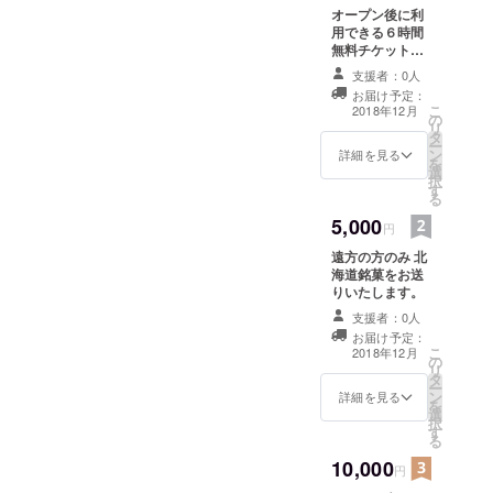
オープン後に利
用できる６時間
無料チケットを
差し上げます
支援者：0人
お届け予定：
こ
2018年12月
の
リ
タ
ー
ン
詳細を見る
を
選
択
す
る
5,000
円
遠方の方のみ 北
海道銘菓をお送
りいたします。
支援者：0人
お届け予定：
こ
2018年12月
の
リ
タ
ー
ン
詳細を見る
を
選
択
す
る
10,000
円