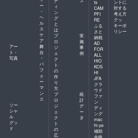
デ
ス
ントに
ts
ー
ィ
対する
CAM
・
ン
考え方
PFI
ヘ
グ
クッ
RE
ル
と
キーポ
ふる
ス
は
リシー
さと
ケ
プ
実
納税
ア
ロ
施
AD
アー
舞
ジ
事
FOR
ト・
台
ェ
例
ALL
写真
・
ク
HIO
パ
ト
KOS
フ
の
HI
ォ
作
JFA
ー
り
クラ
マ
方
ウド
ン
プ
統
ファ
ス
ロ
計
ン
ソー
ジ
デ
ディ
シャ
ェ
ー
ング
ル
ク
タ
mac
グッ
ト
hi-ya
ド
の
補助
広
金申