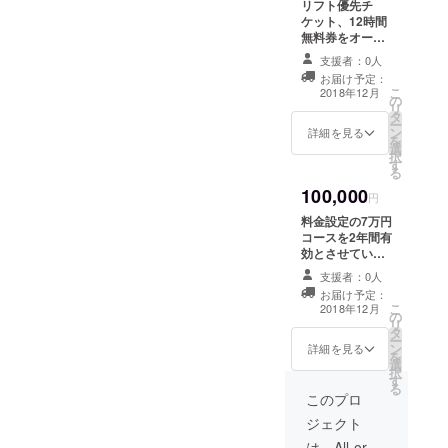
リフト優先チ
ケット、12時間
無料券をオープ
ン後にお渡しい
支援者：0人
たします。
お届け予定：
こ
2018年12月
の
リ
タ
ー
ン
詳細を見る
を
選
択
す
る
100,000
円
料金設定の7万円
コースを2年間有
効とさせていた
だきたいと思い
支援者：0人
ます。 また、
お届け予定：
オープン前の会
こ
2018年12月
の
議などに参加も
リ
タ
できるようにさ
ー
ン
せていただきま
詳細を見る
を
選
す。 遠方地の方
択
す
は、定期的にこ
る
ちらへこられる
このプロ
際の航空機のチ
ジェクト
ケット、フェ
リーのチケット
は、All-or-