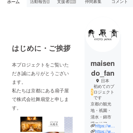
活動報告
支援者
仲間募集
コメント
ホーム
5
99+
はじめに・ご挨拶
maisen
本プロジェクトをご覧いた
do_fan
だき誠にありがとうござい
日本
ます。
初めてのプ
私たちは京都にある扇子屋
ロジェクト
です
で株式会社舞扇堂と申しま
京都の観光
す。
地・祇園・
清水・錦市
場エリアに
https://www.maisendo.co.jp/
直営店を構
https://www.maisendo.co.jp/original/