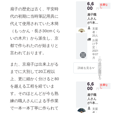
態：扇
入れし
合いな
6,6
800円
３４ｃ
セット
子と扇
てお届
在庫な
どが多
+消費
00
ｍ／閉
し
】※素材
扇子の歴史は古く、平安時
子袋を
円
け致し
少違っ
税）
じた長
及び加
高級感
ます。
て見え
扇子職
【白竹
さ・約
代の初期に当時筆記用具に
工共日
のある
※画像は
ること
人さん
紳士扇
１９．
本 ●扇
繻子張
仕上が
もござ
が1本1
代えて使用されていた木簡
子・市
３ｃ
面：和
りの桐
りイ
います
本丁寧
松模様
ｍ ●
紙／扇
箱にお
支援
メージ
事ご了
（もっかん・長さ30cmくら
にお仕
に刷毛
裏面：
骨：竹
者：
入れし
となり
承下さ
立てし
引き／
漆喰塗
20人
（親
てお届
ます。
いの木片）から派生し、京
い。
た京都
裏面漆
り白無
骨：黒
お届
け致し
ご使用
製の京
喰塗
地（抗
け予
塗り
ます。
都で作られたのが始まりと
のデバ
扇子を
り】※素
定：
菌作
仲骨：
※画像は
イスに
お届け
2021
材及び
用） ●
言われております。
唐木
仕上が
より実
年07
しま
加工共
表面
染） ●
りイ
際の商
こ
月
す。 通
日本 ●
の
柄：ピ
広げた
メージ
品と色
リ
常価格
扇面：
また、京扇子は出来上がる
タ
ンクの
長さ：
となり
合いな
ー
8580円
和紙／
ン
地紙に
詳細を見る
約３８
ます。
どが多
を
までに大別して20工程以
（定価
扇骨：
選
枝垂桜
ｃｍ／
ご使用
少違っ
択
7000円
竹（白
す
をシル
閉じた
のデバ
て見え
る
上、更に細かく分けると80
+送料
竹） ●
クスク
長さ・
イスに
ること
6,6
800円
広げた
リーン
約２１
より実
在庫な
を越える工程を経ていま
もござ
+消費
00
長さ：
し
でプリ
ｃｍ
円
際の商
います
税）
約３８
ント。
●扇面
す。そのほとんどが今も熟
品と色
事ご了
扇子職
【唐木
ｃｍ／
枝の銀
柄：ピ
合いな
承下さ
人さん
婦人扇
閉じた
練の職人さんによる手作業
色がキ
ンクと
どが多
い。
が1本1
子・椿
長さ・
ラリと
白の撫
少違っ
本丁寧
柄／裏
で一本一本丁寧に作られて
約２
輝きま
子が春
支援
て見え
にお仕
面漆喰
１．８
す。 ●
者：
の霞の