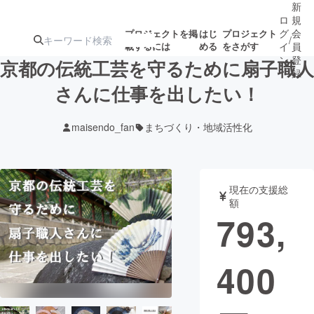
新
ロ
規
グ
会
プロジェクトを掲
はじ
プロジェクト
/
載するには
める
をさがす
イ
員
ン
登
京都の伝統工芸を守るために扇子職人
録
さんに仕事を出したい！
人気のプロ
注目のリ
注目の新着プロ
募集終了が近いプ
もうすぐ公開
maisendo_fan
まちづくり・地域活性化
ジェクト
ターン
ジェクト
ロジェクト
されます
アート・写真
音楽
現在の支援総
額
793,
テクノロジー・ガジェット
ゲーム・サ
400
映像・映画
書籍・雑誌
ビジネス・起業
チャレンジ