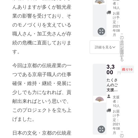
うござ
者：
んありますが多くが観光産
いま
16人
す。設
お届
業の影響を受けており、そ
定数売
け予
り切れ
定：
のモノづくりを支えている
ました
2021
年08
ので急
職人さん・加工先さんが存
こ
月
遽職人
の
リ
さんと
続の危機に直面しておりま
タ
ー
打ち合
ン
詳細を見る
を
す。
わせ！
選
択
増産快
す
る
諾いた
今回は京都の伝統産業の一
3,3
だけま
残り10
したの
00
円
つである京扇子職人の仕事
で2０
たくさ
本、リ
確保・維持・継続・発展に
んのご
ターン
支援あ
品追加
少しでも力になれれば、貢
りがと
させて
支援
うござ
いただ
献出来ればという思いで、
者：
いま
きまし
10人
このプロジェクトを立ち上
す。設
た！ 扇
お届
定数売
子職人
け予
げました。
り切れ
さんが1
定：
ました
2021
本1本丁
年08
ので急
寧にお
日本の文化・京都の伝統産
こ
月
遽職人
仕立て
の
リ