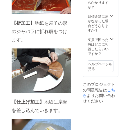
塗り
す。 ●
らかかります
仕上が
仲骨：
裏面：
か？
りイ
唐木
漆喰塗
メージ
染） ●
り白無
目標金額に届
となり
広げた
地（抗
かなかった場
ます。
【折加工】
地紙を扇子の形
長さ：
菌作
合どうなりま
ご使用
約３８
用） ●
すか？
のデバ
のジャバラに折れ癖をつけ
ｃｍ／
扇子
イスに
閉じた
ます。
袋：紳
支援で困った
より実
長さ・
士スラ
時はどこに相
際の商
約２１
ブ (紺) ●
談したらいい
品と色
ｃｍ
納品形
ですか？
合いな
●扇面
態：扇
どが多
柄：ピ
子と扇
少違っ
ヘルプページを
ンクと
子袋を
て見え
見る
白の撫
桐箱に
ること
子が春
お入れ
もござ
の霞の
してお
います
このプロジェクト
中で咲
届け致
事ご了
の問題報告は
こち
き誇っ
しま
承下さ
ている
ら
よりお問い合わ
す。 ※
い。
ような
画像は
せください
【仕上げ加工】
地紙に扇骨
ほんの
仕上が
りとし
りイ
を差し込んでいきます。
た雰囲
メージ
気で
となり
す。 ●
ます。
裏面：
ご使用