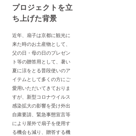
となり
プロジェクトを立
ます。
ご使用
ち上げた背景
のデバ
イスに
より実
際の商
近年、扇子は京都に観光に
品と色
合いな
来た時のお土産物として、
どが多
少違っ
父の日・母の日のプレゼン
て見え
ること
ト等の贈答用として、暑い
もござ
夏に涼をとる普段使いのア
います
事ご了
イテムとして多くの方にご
承下さ
い。
愛用いただいてきておりま
すが、新型コロナウイルス
感染拡大の影響を受け外出
自粛要請、緊急事態宣言等
により屋外で扇子を使用す
る機会も減り、贈答する機