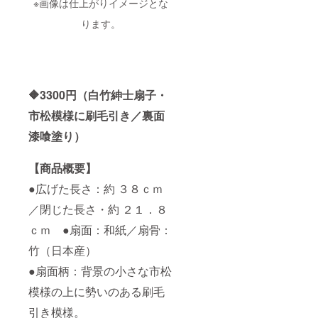
※画像は仕上がりイメージとな
ります。
🔶3300円（白竹紳士扇子・
市松模様に刷毛引き／裏面
漆喰塗り）
【商品概要】
●広げた長さ：約 ３８ｃｍ
／閉じた長さ・約 ２１．８
ｃｍ ●扇面：和紙／扇骨：
竹（日本産）
●扇面柄：背景の小さな市松
模様の上に勢いのある刷毛
引き模様。