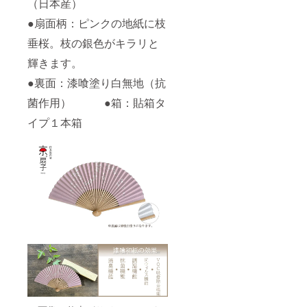
（日本産）
●扇面柄：ピンクの地紙に枝
垂桜。枝の銀色がキラリと
輝きます。
●裏面：漆喰塗り白無地（抗
菌作用） ●箱：貼箱タ
イプ１本箱