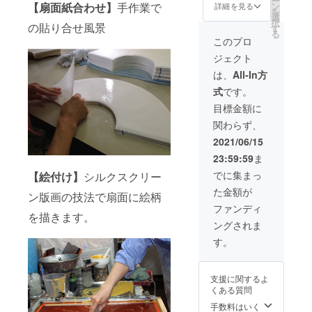
ー
14080
本 ●扇
【扇面紙合わせ】
手作業で
ン
しく椿
詳細を見る
箱へお
事ご了
りの桐
を
円（定
面：和
選
の花が
入れし
承下さ
箱にお
択
の貼り合せ風景
価
紙／扇
す
咲いた
てお届
い。
入れし
る
12000
骨：竹
扇子で
このプロ
け致し
てお届
円+送料
（唐木
す。 ●
ます。
け致し
ジェクト
800円
染） ●
裏面：
※画像は
ます。
+消費
広げた
漆喰塗
は、
All-In方
仕上が
※画像は
税）
長さ：
り白無
りイ
仕上が
式
です。
【親骨
約４０
地（抗
メージ
りイ
黒塗婦
ｃｍ／
菌作
目標金額に
となり
メージ
人扇
閉じた
用） ●
ます。
となり
関わらず、
子・４
長さ・
扇子
ご使用
ます。
５間／
約２２
袋：ち
2021/06/15
のデバ
ご使用
裏面漆
ｃｍ
りめん
イスに
のデバ
23:59:59
ま
喰塗り
●扇面
無地 (ピ
より実
イスに
／布張
柄：落
ン
でに集まっ
際の商
【絵付け】
シルクスクリー
より実
り高級
着いた
ク)
品と色
際の商
た金額が
桐箱袋
紺地の
ン版画の技法で扇面に絵柄
●納品形
合いな
品と色
セット
背景に
態：扇
ファンディ
どが多
合いな
】※素材
を描きます。
縁起柄
子と扇
少違っ
どが多
ングされま
及び加
の「瓢
子袋を
て見え
少違っ
工共日
箪から
桐箱に
す。
ること
て見え
本 ●扇
駒」。
お入れ
もござ
ること
面：和
全体に
してお
います
もござ
紙／扇
パール
届け致
事ご了
います
支援に関するよ
骨：竹
加工で
しま
承下さ
事ご了
くある質問
（親
上品に
す。 ※
い。
承下さ
骨：黒
輝きま
手数料はいく
画像は
い。