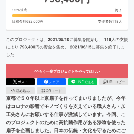
終了
116
%達成
目標金額
682,000
円
支援者数
118
人
このプロジェクトは、
2021/05/10
に募集を開始し、
118
人の支援
により
793,400
円の資金を集め、
2021/06/15
に募集を終了しま
した
もう一度プロジェクトをやってほしい
ポスト
シェア
LINEで送る
URLコピー
埋め込み
QRコード
京都で５０年以上京扇子を作ってまいりましたが、今年
はコロナの影響でモノづくりを支えている職人さん・加
工先さんにお願いする仕事が激減しています。今回、こ
のプロジェクトのために高抗菌作用がある漆喰を使った
扇子を企画しました。日本の伝統・文化を守るためにご