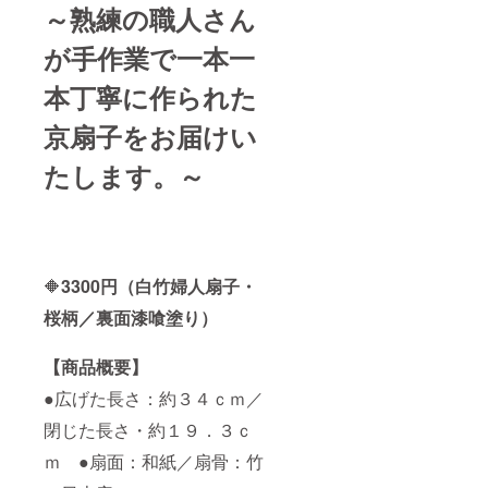
～熟練の職人さん
が手作業で一本一
本丁寧に作られた
京扇子をお届けい
たします。～
🔶
3300円（白竹婦人扇子・
桜柄／裏面漆喰塗り）
【商品概要】
●広げた長さ：約３４ｃｍ／
閉じた長さ・約１９．３ｃ
ｍ ●扇面：和紙／扇骨：竹