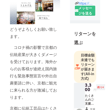
える、扇子
https://maisendo-shop.co.jp/
メッセー
屋です。
ジを送る
どうぞよろしくお願い致し
リターンを
ます。
選ぶ
コロナ禍の影響で京都の
伝統産業が大きくダメージ
目標金額
未達でも
を受けております。海外か
リターン
らのお客様が途絶え国内旅
が届きま
す
(All-in
行も緊急事態宣言や外出自
方式)
粛要請に伴い、京都に観光
3,3
残り4
00
に来られる方が激減してお
円
たくさ
ります。
んのご
支援あ
りがと
京都に伝統工芸品はたくさ
支援