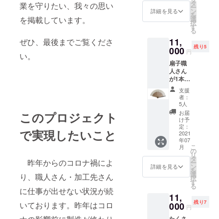
さんと
した京
タ
業を守りたい、我々の思い
ー
打ち合
都製の
ン
詳細を見る
を
わせ！
京扇子
選
を掲載しています。
択
増産快
をお届
す
る
諾いた
けしま
11,
だけま
ぜひ、最後までご覧くださ
す。 通
残り5
したの
000
常価格
円
い。
で２０
5830円
扇子職
本、リ
（定価
人さん
ターン
4500円
が1本1
品追加
+送料
本丁寧
させて
800円
支援
にお仕
いただ
+消費
者：
立てし
きまし
税）
5人
た京都
た！ 扇
【白竹
お届
このプロジェクト
製の京
子職人
紳士扇
け予
扇子を
さんが1
定：
子・市
で実現したいこと
お届け
2021
本1本丁
松模様
年07
しま
寧にお
に刷毛
こ
月
す。 通
仕立て
の
引き／
リ
常価格
した京
タ
裏面漆
昨年からのコロナ禍によ
ー
14080
都製の
ン
喰塗
詳細を見る
を
円（定
京扇子
選
り】※素
り、職人さん・加工先さん
択
価
をお届
す
材及び
る
12000
けしま
に仕事が出せない状況が続
加工共
11,
円+送料
す。 通
日本 ●
残り7
800円
いております。昨年はコロ
000
常価格
扇面：
円
+消費
5830円
和紙／
たくさ