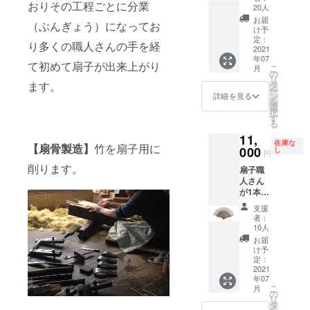
ること
おりその工程ごとに分業
立てし
塗り／
ｃｍ
20人
納品形
中で咲
もござ
た京都
桐箱入
●扇面
態：貼
お届
き誇っ
います
（ぶんぎょう）になってお
製の京
り扇子
柄：背
け予
箱タイ
ている
事ご了
扇子を
袋セッ
定：
景の小
プ１本
ような
り多くの職人さんの手を経
承下さ
お届け
2021
ト】※素
さな市
箱にお
ほんの
い。
年07
しま
材及び
松模様
入れし
て初めて扇子が出来上がり
りとし
こ
月
す。 通
加工共
の
の上に
てお届
た雰囲
リ
常価格
日本 ●
タ
ます。
勢いの
け致し
気で
ー
8580円
扇面：
ン
ある刷
詳細を見る
ます。
す。 ●
を
（定価
和紙／
選
毛引き
※画像は
裏面：
択
7000円
扇骨：
す
模様。
仕上が
漆喰塗
る
+送料
竹 (唐木
パール
りイ
り白無
11,
800円
染) ●広
加工が
メージ
地（抗
在庫な
【扇骨製造】
竹を扇子用に
+消費
000
げた長
し
光の加
となり
円
菌作
税）
さ：約
減でキ
ます。
用） ●
削ります。
扇子職
【唐木
３４ｃ
ラキラ
ご使用
扇子
人さん
紳士扇
ｍ／閉
光りま
のデバ
袋：ち
が1本1
子・瓢
じた長
す。 ●
イスに
りめん
本丁寧
箪から
さ・約
裏面：
より実
支援
無地
にお仕
駒／裏
１９．
漆喰塗
者：
際の商
(紺)
立てし
面漆喰
３ｃ
10人
り白無
品と色
●納
た京都
／桐箱
ｍ ●
地（抗
お届
合いな
品形
製の京
入り扇
表面
け予
菌作
どが多
態：扇
扇子を
子袋
定：
柄：上
用） ●
少違っ
子と扇
お届け
2021
セット
品に輝
納品形
て見え
子袋を
年07
しま
】※素材
く金色
態：貼
ること
高級感
こ
月
す。 通
及び加
の
の背景
箱タイ
もござ
のある
リ
常価格
工共日
タ
に慎ま
プ１本
います
繻子張