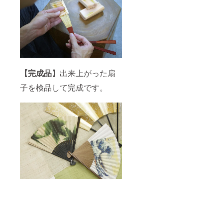
漆喰塗
のデバ
り白無
イスに
地（抗
より実
菌作
際の商
用） ●
品と色
扇子
合いな
袋：ち
どが多
りめん
少違っ
無地
て見え
【完成品
】出来上がった扇
(紺)
ること
●納
もござ
子を検品して完成です。
品形
います
態：扇
事ご了
子と扇
承下さ
子袋を
い。
高級感
のある
繻子張
りの桐
箱にお
入れし
てお届
け致し
ます。
※画像は
仕上が
りイ
メージ