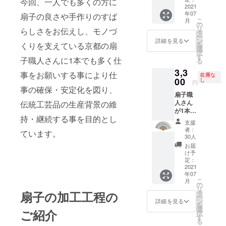
ｃｍ／
今回、一人でも多くの方に
３ｃ
す。 ●
お届け
2021
本1本丁
閉じた
ｍ ●
裏面：
年07
しま
扇子の良さや手作りのすば
寧にお
長さ・
裏面：
漆喰塗
こ
月
す。 通
仕立て
の
約２
漆喰塗
り白無
リ
らしさをお伝えし、モノづ
常価格
した京
タ
２．５
り白無
地（抗
ー
5830円
都製の
ン
ｃｍ
詳細を見る
地（抗
菌作
を
くりを支えている京都の扇
（定価
京扇子
選
●扇面
菌作
用） ●
択
4500円
をお届
す
柄：勝
用） ●
納品形
子職人さんに1本でも多く仕
る
+送料
けしま
虫と呼
表面
態：貼
3,3
800円
す。 通
ばれる
事をお願いする事により仕
柄：ピ
箱タイ
在庫な
+消費
00
常価格
し
縁起の
ンクの
円
プ１本
税）
14080
事の確保・安定化を図り、
良いト
地紙に
箱へお
扇子職
【白竹
円（定
ンボ柄
枝垂桜
入れし
人さん
伝統工芸品の生産背景の維
婦人扇
価
に上品
をシル
てお届
が1本1
子・桜
12000
な金
クスク
け致し
持・継続する事を目的とし
本丁寧
柄／裏
円+送料
パール
リーン
支援
ます。
にお仕
面漆喰
800円
引き。
者：
でプリ
※画像は
ています。
立てし
塗り】※
+消費
30人
●裏面：
ント。
仕上が
た京都
素材及
税）
漆喰塗
お届
枝の銀
りイ
製の京
び加工
【親骨
け予
り白無
色がキ
メージ
扇子を
共日本
定：
黒塗婦
地（抗
ラリと
となり
お届け
2021
●扇面：
人扇
菌作
輝きま
ます。
年07
しま
和紙／
子・４
用） ●
す。 ●
ご使用
こ
月
す。 通
扇骨：
の
５間／
扇子
納品形
のデバ
リ
常価格
竹（白
タ
扇子の加工工程の
裏面漆
袋：紳
態：貼
イスに
ー
5830円
竹）
ン
喰塗り
詳細を見る
士スラ
箱タイ
より実
を
（定価
●広
選
／布張
ブ (黒) ●
ご紹介
プ１本
際の商
択
4500円
げた長
す
り高級
納品形
箱にお
品と色
る
+送料
さ：約
桐箱袋