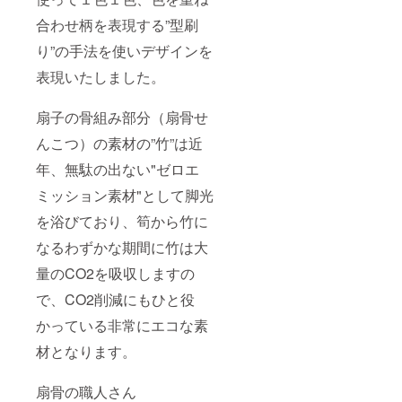
合わせ柄を表現する”型刷
り”の手法を使いデザインを
表現いたしました。
扇子の骨組み部分（扇骨せ
んこつ）の素材の”竹”は近
年、無駄の出ない"ゼロエ
ミッション素材"として脚光
を浴びており、筍から竹に
なるわずかな期間に竹は大
量のCO2を吸収しますの
で、CO2削減にもひと役
かっている非常にエコな素
材となります。
扇骨の職人さん