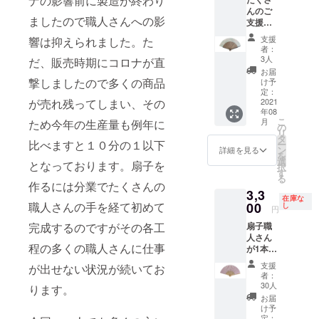
ナの影響前に製造が終わり
税）
（定価
扇骨：
んのご
【親骨
4500円
竹（白
ましたので職人さんへの影
支援あ
黒塗紳
+送料
竹） ●
りがと
士扇
800円
広げた
支援
響は抑えられました。た
うござ
子・４
+消費
長さ：
者：
いま
５間／
税）
3人
約３８
だ、販売時期にコロナが直
す。設
裏面漆
【白竹
ｃｍ／
お届
定数売
喰塗り
撃しましたので多くの商品
婦人扇
け予
閉じた
り切れ
／布張
定：
子・桜
長さ・
ました
2021
が売れ残ってしまい、その
り高級
柄／裏
約２
年08
ので急
桐箱袋
面漆喰
１．８
こ
月
ため今年の生産量も例年に
遽職人
セッ
の
塗り】※
ｃｍ
リ
さんと
ト】 ※
タ
素材及
●扇面
比べますと１０分の１以下
ー
打ち合
素材及
ン
び加工
詳細を見る
柄：背
を
わせ！
び加工
選
共日本
景の小
となっております。扇子を
択
増産快
共日本
す
●扇面：
さな市
る
諾いた
●扇面：
和紙／
作るには分業でたくさんの
松模様
3,3
だけま
和紙／
扇骨：
の上に
在庫な
したの
00
職人さんの手を経て初めて
扇骨：
し
竹（白
勢いの
円
で１０
竹（親
竹）
ある刷
扇子職
完成するのですがその各工
本、リ
骨：黒
●広
毛引き
人さん
ターン
塗り
げた長
模様。
程の多くの職人さんに仕事
が1本1
品追加
仲骨：
さ：約
パール
本丁寧
させて
唐木
３４ｃ
加工が
支援
が出せない状況が続いてお
にお仕
いただ
染） ●
ｍ／閉
者：
光の加
立てし
きまし
広げた
30人
じた長
ります。
減でキ
た京都
た！ 扇
長さ：
さ・約
お届
ラキラ
製の京
子職人
約４０
け予
１９．
光りま
扇子を
さんが1
定：