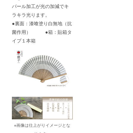
パール加工が光の加減でキ
ラキラ光ります。
●裏面：漆喰塗り白無地（抗
菌作用） ●箱：貼箱タ
イプ１本箱
※画像は仕上がりイメージとな