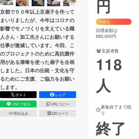
円
京都で５０年以上京扇子を作って
まちづくり・地域活性化
まいりましたが、今年はコロナの
116%
影響でモノづくりを支えている職
目標金額は
CAMPFIRE for Social Good
CAMPFIRE Creation
682,000円
人さん・加工先さんにお願いする
CAMPFIREふるさと納税
machi-ya
コミュニティ
仕事が激減しています。今回、こ
支援者数
のプロジェクトのために高抗菌作
118
用がある漆喰を使った扇子を企画
しました。日本の伝統・文化を守
人
るためにご支援、ご協力をお願い
します。
ポスト
シェア
LINEで送る
URLコピー
募集終了まで残
り
埋め込み
QRコード
終了