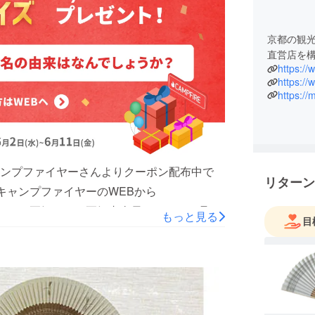
京都の観
直営店を
https://
https://
https://
ンプファイヤーさんよりクーポン配布中で
リターン
キャンプファイヤーのWEBから
えいただき正解すると正解者全員にリターン品の
もっと見る
目
詳しくはCAMPFIRE WEBをご参照くだ
！！