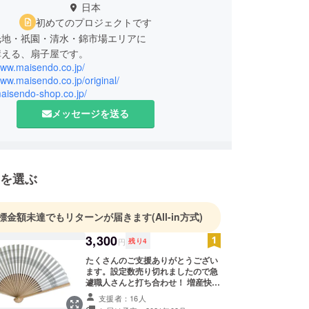
日本
初めてのプロジェクトです
光地・祇園・清水・錦市場エリアに
構える、扇子屋です。
www.maisendo.co.jp/
www.maisendo.co.jp/original/
maisendo-shop.co.jp/
メッセージを送る
を選ぶ
標金額未達でもリターンが届きます
(All-in方式)
3,300
円
残り
4
たくさんのご支援ありがとうござい
ます。設定数売り切れましたので急
遽職人さんと打ち合わせ！ 増産快諾
いただけましたので2０本、リター
支援者：16人
ン品追加させていただきました！ 扇