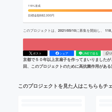
116
%達成
目標金額
682,000
円
このプロジェクトは、
2021/05/10
に募集を開始し、
118
ポスト
シェア
LINEで送る
U
京都で５０年以上京扇子を作ってまいりましたが
回、このプロジェクトのために高抗菌作用がある
このプロジェクトを見た人はこちらもチ