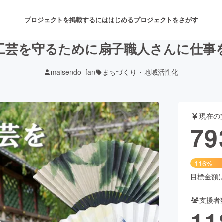
プロジェクトを掲載するには
はじめる
プロジェクトをさがす
工芸を守るために扇子職人さんに仕事
maisendo_fan
まちづくり・地域活性化
注目のリターン
注目の新着プロジェクト
募集終了が近いプロジェクト
も
現在の
音楽
舞台・パフォーマンス
79
ゲーム・サービス開発
フード・飲食店
116%
書籍・雑誌出版
アニメ・漫画
目標金額は6
支援者
チャレンジ
ビューティー・ヘルスケ
11