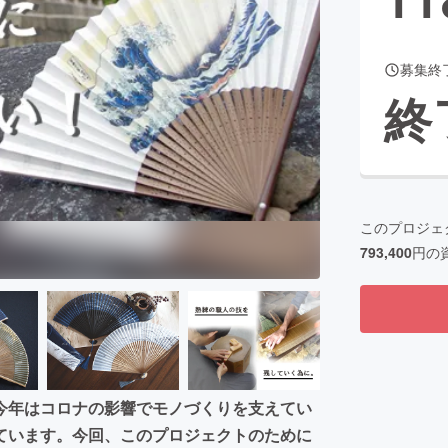
募集終
CAMPFIRE for Social Good
CAMPFIRE Creation
終
CAMPFIREふるさと納税
machi-ya
コミュニティ
このプロジェ
793,400
円の
今年はコロナの影響でモノづくりを支えてい
ています。今回、このプロジェクトのために