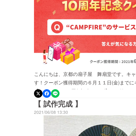
こんにちは、京都の扇子屋 舞扇堂です。キャ
す！クーポン獲得期間の６月１１日(金)までに
【CAMPFIRE 10周年記念クイズ】にお答
１，０００円分クーポンがもらえるそうです！（※
【 試作完成 】
さい。）とってもお得なので是非ご利用下さい
2021/06/08 13:30