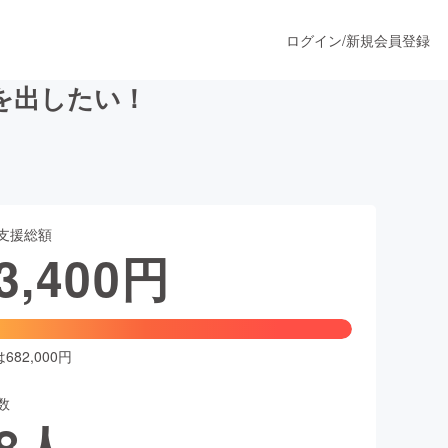
ログイン
/
新規会員登録
を出したい！
うすぐ公開されます
支援総額
プロダクト
3,400
円
ファッション
スポーツ
82,000円
数
ア
ソーシャルグッド
8
人