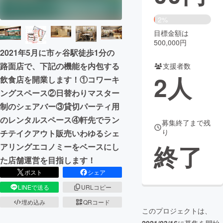
まちづくり・地域活性化
2%
目標金額は
500,000円
CAMPFIRE for Social Good
CAMPFIRE Creation
2021年5月に市ヶ谷駅徒歩1分の
CAMPFIREふるさと納税
machi-ya
コミュニティ
路面店で、下記の機能を内包する
支援者数
2
人
飲食店を開業します！①コワーキ
ングスペース②日替わりマスター
制のシェアバー③貸切パーティ用
のレンタルスペース④軒先でラン
募集終了まで残
り
チテイクアウト販売いわゆるシェ
終了
アリングエコノミーをベースにし
た店舗運営を目指します！
ポスト
シェア
LINEで送る
URLコピー
埋め込み
QRコード
このプロジェクトは、