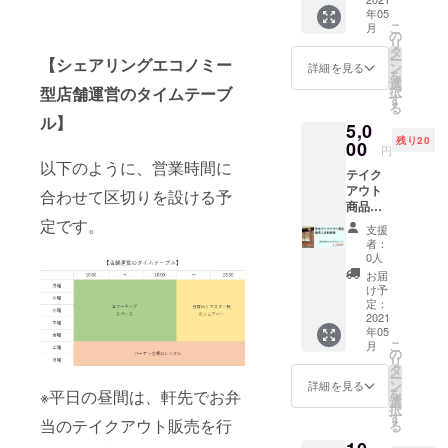
年05
限：
こ
月
2021年
の
リ
5月から
タ
ー
【シェアリングエコノミー
2021年
ン
詳細を見る
を
8月末ま
選
択
型店舗運営のタイムテーブ
で （平
す
る
日10:00
ル】
5,0
～
残り20
18:00、
00
円
土日祝
以下のように、営業時間に
テイク
を除
アウト
く）
合わせて区切りを設ける予
商品販
売軒先1
定です。
支援
日利用
者：
権 ※有
0人
効期
お届
限：
け予
2021年
定：
5月から
2021
年05
2021年
こ
月
8月末ま
の
リ
で （平
タ
ー
日11:00
ン
詳細を見る
を
※平日の昼間は
、
軒先でお弁
～
選
択
14:00、
す
当のテイクアウト販売を行
る
土日祝
を除