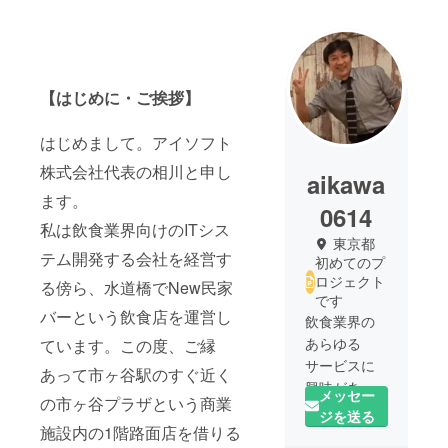
【はじめに・ご挨拶】
はじめまして。アイソフト
株式会社代表の相川と申し
aikawa
ます。
0614
私は飲食業界向けのITシス
東京都
テム開発する会社を経営す
初めてのプ
ロジェクト
る傍ら、水道橋でNew民家
です
バーという飲食店を運営し
飲食業界の
あらゆる
ています。この度、ご縁
サービスに
あって市ヶ谷駅のすぐ近く
興味がある
メッセー
の市ヶ谷プラザという商業
会社経営者
ジを送る
施設内の1階路面店を借りる
です。