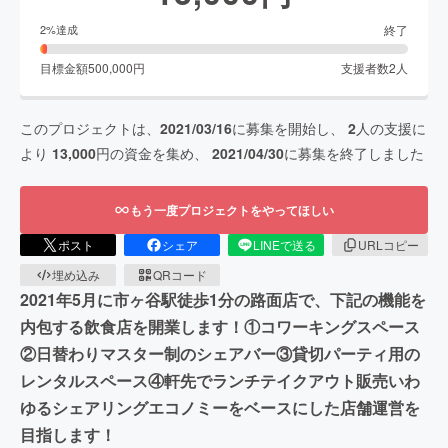
終了
2
%達成
目標金額
500,000
円
支援者数
2
人
このプロジェクトは、
2021/03/16
に募集を開始し、
2
人の支援に
より
13,000
円の資金を集め、
2021/04/30
に募集を終了しました
もう一度プロジェクトをやってほしい
ポスト
シェア
LINEで送る
URLコピー
埋め込み
QRコード
2021年5月に市ヶ谷駅徒歩1分の路面店で、下記の機能を
内包する飲食店を開業します！①コワーキングスペース
②日替わりマスター制のシェアバー③貸切パーティ用の
レンタルスペース④軒先でランチテイクアウト販売いわ
ゆるシェアリングエコノミーをベースにした店舗運営を
目指します！