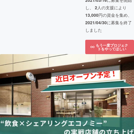
2021/03/16
に募集を開始
し、
2
人の支援により
13,000
円の資金を集め、
2021/04/30
に募集を終了
しました
もう一度プロジェク
トをやってほしい