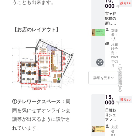
10,
うことも出来ます。
残り29
く）
000
円
市ヶ谷
駅前の
新しい
コワー
【お店のレイアウト】
支援
キング
者：
スペー
1人
ス25時
お届
間利用
け予
チケッ
定：
ト ※有
2021
年05
効期
こ
月
限：
の
リ
2021年
タ
ー
5月から
ン
詳細を見る
を
2021年
選
択
8月末ま
す
る
で （平
15,
日10:00
残り30
①テレワークスペース：
周
～
000
円
18:00、
囲を気にせずオンライン会
日替わ
土日祝
りシェ
を除
議等が出来るように設計さ
アマス
く）
ター実
支援
れています。
施チ
者：
ケット
0人