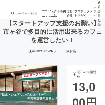
新
ロ
規
グ
会
プロジェクトを掲
はじ
プロジェクト
/
載するには
める
をさがす
イ
員
ン
登
【スタートアップ支援のお願い】
録
市ヶ谷で多目的に活用出来るカフェ
を運営したい！
人気のプロ
注目のリ
注目の新着プロ
募集終了が近いプ
もうすぐ公開
ジェクト
ターン
ジェクト
ロジェクト
されます
aikawa0614
フード・飲食店
アート・写真
音楽
現在の支援総
テクノロジー・ガジェット
ゲーム・サ
額
13,0
映像・映画
書籍・雑誌
00
円
ビジネス・起業
チャレンジ