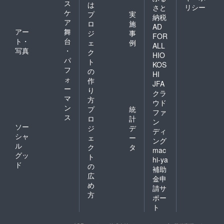
ス
は
リシー
さと
ケ
プ
実
納税
ア
ロ
施
AD
アー
舞
ジ
事
FOR
ト・
台
ェ
例
ALL
写真
・
ク
HIO
パ
ト
KOS
フ
の
HI
ォ
作
JFA
ー
り
クラ
マ
方
ウド
ン
プ
統
ファ
ス
ロ
計
ン
ソー
ジ
デ
ディ
シャ
ェ
ー
ング
ル
ク
タ
mac
グッ
ト
hi-ya
ド
の
補助
広
金申
め
請サ
方
ポー
ト