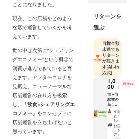
実家は母が
ことになりました。
埼玉県朝霞
リターンを
市で街中華
現在、この店舗をどのよう
屋を経営
選ぶ
な形で運営していくかを考
し、生まれ
えています。
も育ちも飲
食人です。
目標金額
未達でも
東京に出て
世の中は次第に“シェアリン
リターン
来てから飲
グエコノミー”という概念で
が届きま
食チェーン
す
(All-in
消費が進んできていると言
向けのITシス
方式)
えます。アフターコロナを
テム開発会
1,0
社を起業し
残り99
00
見据え、ニューノーマルな
円
現在に至り
市ヶ谷
店舗運営の在り方を模索
ます。
駅前の
し、
「飲食×シェアリングエ
自らもNew
新しい
コワー
民家バーと
支援
コノミー」
をコンセプトに
キング
者：
いう飲食店
スペー
1人
店舗運営を立ち上げたいと
ス3時間
を運営して
お届
利用チ
け予
思っています。
います！
ケット
定：
※有効期
2021