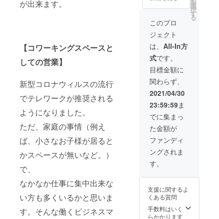
を
が出来ます。
み利用
選
択
可能）
す
る
このプロ
ジェクト
は、
All-In方
【コワーキングスペースと
式
です。
しての営業】
目標金額に
関わらず、
新型コロナウィルスの流行
2021/04/30
でテレワークが推奨される
23:59:59
ま
ようになりました。
でに集まっ
ただ、家庭の事情（例え
た金額が
ファンディ
ば、小さなお子様が居ると
ングされま
かスペースが無いなど。）
す。
で、
なかなか仕事に集中出来な
支援に関するよ
い方も多くいるかと思いま
くある質問
手数料はいく
す。そんな働くビジネスマ
らかかります