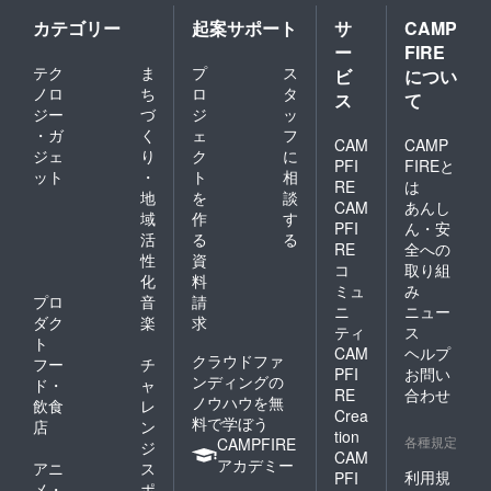
カテゴリー
起案サポート
サ
CAMP
ー
FIRE
テク
ま
プ
ス
ビ
につい
ノロ
ち
ロ
タ
ス
て
ジー
づ
ジ
ッ
・ガ
く
ェ
フ
CAM
CAMP
ジェ
り
ク
に
PFI
FIREと
ット
・
ト
相
RE
は
地
を
談
CAM
あんし
域
作
す
PFI
ん・安
活
る
る
RE
全への
性
資
コ
取り組
化
料
ミュ
み
プロ
音
請
ニ
ニュー
ダク
楽
求
ティ
ス
ト
CAM
ヘルプ
クラウドファ
フー
チ
PFI
お問い
ンディングの
ド・
ャ
RE
合わせ
ノウハウを無
飲食
レ
Crea
料で学ぼう
店
ン
tion
各種規定
CAMPFIRE
ジ
CAM
アカデミー
アニ
ス
利用規
PFI
メ・
ポ