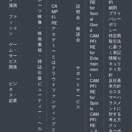
約
RE
漫画
ー
CA
説
細則
for
ツ
MP
明
プライ
Soci
ファ
映
FI
会
バシー
al
ッ
像
RE
・
ポリ
Goo
ショ
・
ア
相
シー
d
ン
映
カ
談
特定商
CAM
画
デ
会
取引法
PFI
ゲー
書
ミ
に基づ
RE
ム・
籍
ー
く表記
for
サー
・
と
情報セ
Ente
ビス
雑
は
キュリ
rtain
開発
誌
ク
サ
ティ方
men
出
ラ
ポ
針
t
版
ウ
ー
反社基
CAM
ビジ
ビ
ド
ト
本方針
PFI
ネ
ュ
フ
サ
カスタ
RE
ス・
ー
ァ
ー
マーハ
for
起業
テ
ン
ビ
ラスメ
Spor
ィ
デ
ス
ントに
ts
ー
ィ
対する
CAM
・
ン
考え方
PFI
ヘ
グ
クッ
RE
ル
と
キーポ
ふる