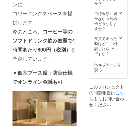
か？
ンに
コワーキングスペースを提
目標金額に届
かなかった場
供します。
合どうなりま
すか？
今のところ、
コーヒー等の
支援で困った
ソフトドリンク飲み放題で1
時はどこに相
談したらいい
時間あたり600円（税別）
を
ですか？
予定しています。
ヘルプページを
見る
▼個室ブース席：防音仕様
でオンライン会議も可
このプロジェクト
の問題報告は
こち
ら
よりお問い合わ
せください