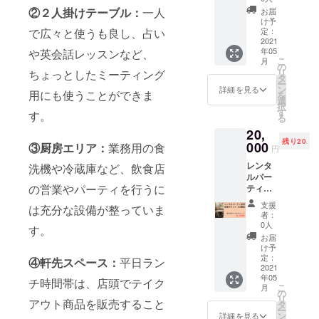
※有効期
②２人掛けテーブル：
一人
お届
限：
け予
2021年
定：
で広々と使うも良し、占い
5月から
2021
年05
や英会話レッスンなど、
2021年
こ
月
8月末ま
の
リ
ちょっとしたミーティング
で （平
タ
ー
日18:00
ン
詳細を見る
用にも使うことができま
を
～
選
択
23:30、
す
す。
る
土日祝
20,
を除
残り20
く）
000
③厨房エリア：
業務用の食
円
レンタ
洗機や冷蔵庫など、飲食店
ルパー
の営業やパーティを行うに
ティ会
場利用
支援
は充分な設備が整っていま
チケッ
者：
ト ※有
0人
す。
効期
お届
限：
け予
2021年
定：
④軒先スペース：
平日ラン
5月から
2021
年05
2021年
チ時間帯は、店頭でテイク
こ
月
8月末ま
の
リ
で （土
アウト商品を販売すること
タ
ー
日祝の
ン
詳細を見る