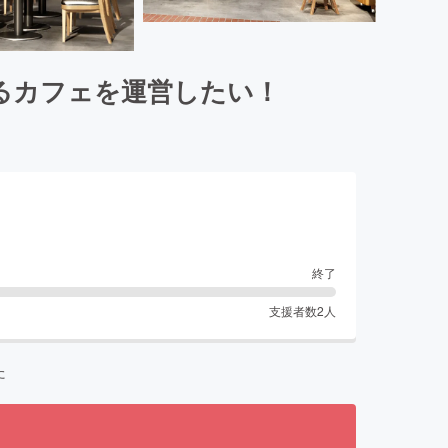
るカフェを運営したい！
終了
支援者数
2
人
た