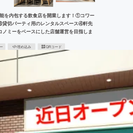
の機能を内包する飲食店を開業します！①コワー
③貸切パーティ用のレンタルスペース④軒先
コノミーをベースにした店舗運営を目指しま
ピー
埋め込み
QRコード