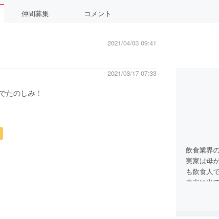
仲間募集
コメント
2021/04/03 09:41
2021/03/17 07:33
でたのしみ！
飲食業界
実家は母
も飲食人
東京に出て
を起業し
自らもNe