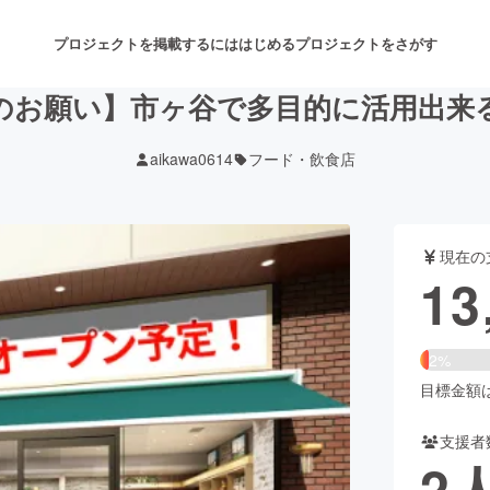
プロジェクトを掲載するには
はじめる
プロジェクトをさがす
のお願い】市ヶ谷で多目的に活用出来
aikawa0614
フード・飲食店
注目のリターン
注目の新着プロジェクト
募集終了が近いプロジェクト
も
現在の
音楽
舞台・パフォーマンス
13
ゲーム・サービス開発
フード・飲食店
2%
書籍・雑誌出版
アニメ・漫画
目標金額は5
支援者
チャレンジ
ビューティー・ヘルスケ
2