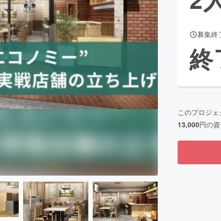
募集終
CAMPFIRE for Social Good
CAMPFIRE Creation
終
CAMPFIREふるさと納税
machi-ya
コミュニティ
このプロジェ
13,000
円の資