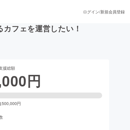
ログイン
/
新規会員登録
るカフェを運営したい！
うすぐ公開されます
支援総額
プロダクト
,000
円
ファッション
スポーツ
00,000円
数
ア
ソーシャルグッド
人