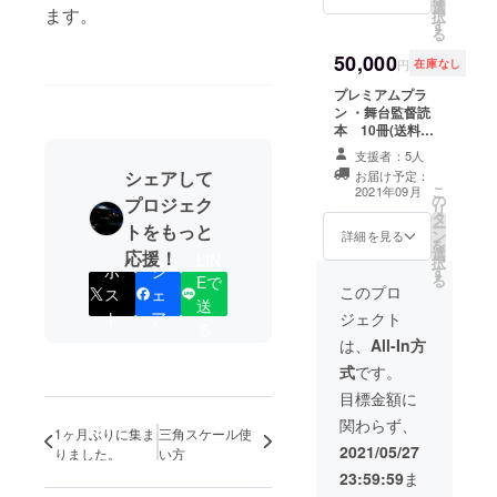
選
かみ氏私家版
ます。
とはい
択
し、リターンを
す
「極私的舞台監
え、特
る
お届けします。
督関連用語
に舞台
50,000
集」 5冊 ・舞
円
在庫なし
監督が
台監督御用達の
知って
プレミアムプラ
尺貫法による三
いたほ
ン ・舞台監督読
角スケール 5本
うがい
本 10冊(送料込
備考欄に記載の
い、一
み) ・お礼メール
お名前をご記入
支援者：5人
般的な
・執筆者による
ください。(ペン
用語を
シェアして
お届け予定：
45分講座 現役舞
ネームも可) ＊み
こ
2021年09月
扱って
の
台監督が本書を
プロジェク
かみ氏私家版
リ
いま
タ
もとに「舞台監
「極私的舞台監
ー
す。 ＊
トをもっと
ン
督の仕事とは何
詳細を見る
督関連用語集」
を
舞台監
選
か」について熱
応援！
は、A6版90ペー
LIN
択
督の必
ポ
シ
す
く語ります。 も
ジの冊子。 用語
る
需品尺
Eで
ちろんオンライ
このプロ
自体は死語が多
ス
ェ
貫法の
送
ン受講も可能で
いとはいえ、特
三角ス
ト
ア
ジェクト
す。 ＊出張講座
に舞台監督が
る
ケール
ご希望の場合
は、
All-In方
知っていたほう
(15cm)
は、交通費は支
がいい、一般的
です。
式
です。
援者様のご負担
な用語を扱って
この書
になります。 ご
目標金額に
います。 ＊舞台
籍とと
希望の日時と担
監督の必需品
もに三
関わらず、
当者のスケ
「三角スケール
1ヶ月ぶりに集ま
三角スケール使
角ス
ジュールを調整
2021/05/27
(15cm)」をオリ
りました。
い方
ケール
させていただき
ジナル作成しま
を手に
23:59:59
ま
ます。 本プロ
した。 この書籍
して、