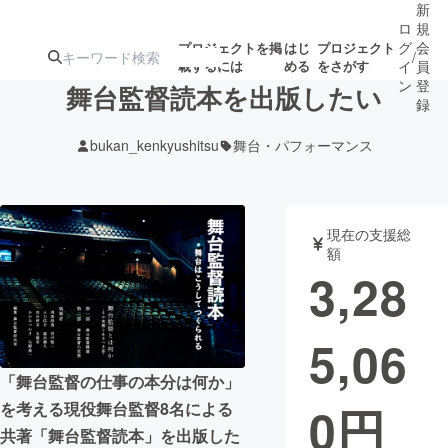
新
ロ
規
グ
会
プロジェクトを掲
はじ
プロジェクト
/
載するには
める
をさがす
イ
員
ン
登
舞台監督読本を出版したい
録
bukan_kenkyushitsu
舞台・パフォーマンス
人気のプロ
注目のリ
注目の新着プロ
募集終了が近いプ
もうすぐ公開
ジェクト
ターン
ジェクト
ロジェクト
されます
現在の支援総
額
アート・写真
音楽
3,28
テクノロジー・ガジェット
ゲーム・サ
5,06
映像・映画
書籍・雑誌
「舞台監督の仕事の本分は何か」
0
円
を考える現役舞台監督8名による
ビジネス・起業
チャレンジ
共著「舞台監督読本」を出版した