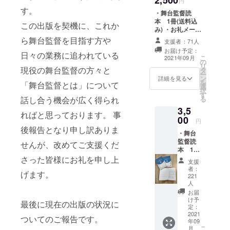
円
す。
演劇）を中
・舞台監督読
心に活動
本 1冊(送料込
この出版を契機に、これか
み) ・お礼メール
し、劇団・
・あなたのお名
ら舞台監督を目指す方や
支援者：71人
会社所属が3
前を協力者とし
お届け予定：
て本書クレジッ
日々の業務に追われている
名であとは
こ
2021年09月
の
トに記載しま
リ
フリーラン
現役の舞台監督の方々と
タ
す！ 備考欄に記
ー
スの舞台監
ン
載のお名前をご
詳細を見る
を
「舞台監督とは」について
選
記入ください。
督です。
択
す
(ペンネームも
る
話し合う機会が広く得られ
可) 本プロジェク
3,5
メンバー
トはAll-in方式で
ればと思っております。 事
00
実施します。目
円
浅香哲哉
標金額に満たな
後報告となり申し訳ありま
・舞台
岩戸堅一
い場合も、計画
監督読
せんが、改めてご支援くだ
を実行し、リ
大刀佑介
本 1冊
ターンをお届け
澁谷壽久
(送料込
さった皆様にお礼を申し上
します。
支援
み) ・お
田中伸幸
者：
げます。
礼メー
221
北條 孝 み
ル ・あ
人
かみつか
なたの
お届
お名前
け予
さ 矢野森
最後に現在の出版の状況に
を協力
定：
一
2021
者とし
ついてのご報告です。
年09
て本書
こ
月