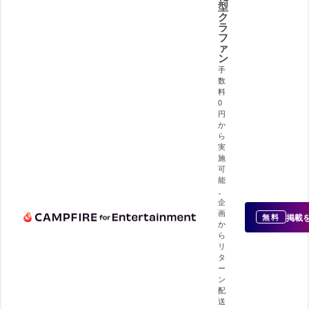
型
ク
ラ
フ
ァ
ン
手
数
料
0
円
か
ら
実
施
可
能
。
企
画
掲載
無料
か
ら
リ
タ
ー
ン
配
送