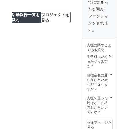
ジェクトはAll-in
でに集まっ
とともに三角ス
舞台監
方式で実施しま
ケールを手にし
督とし
た金額が
す。目標金額に
て、舞台監督と
てのレ
活動報告一覧を
プロジェクトを
満たない場合
ファンディ
してのレベル
ベル
見る
見る
も、計画を実行
アップをはかっ
アップ
ングされま
し、リターンを
てください！ ＊
をは
お届けします。
す。
10冊以上ご支援
かって
くださる場合
くださ
は、このプラン
い！ 本
を2つ以上ご支援
支援に関するよ
プロ
ください。 本プ
くある質問
ジェク
ロジェクトはAll-
トはAll-
手数料はいく
in方式で実施し
in方式
らかかります
ます。目標金額
で実施
か？
に満たない場合
しま
も、計画を実行
す。目
目標金額に届
し、リターンを
標金額
かなかった場
お届けします。
に満た
合どうなりま
ない場
すか？
合も、
計画を
支援で困った
実行
時はどこに相
し、リ
談したらいい
ターン
ですか？
をお届
けしま
ヘルプページを
す。
見る