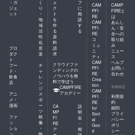
・ガ
く
ェ
フ
CAM
CAMP
ジェ
り
ク
に
PFI
FIREと
ット
・
ト
相
RE
は
地
を
談
CAM
あんし
域
作
す
PFI
ん・安
活
る
る
RE
全への
性
資
コ
取り組
化
料
ミュ
み
プロ
音
請
ニ
ニュー
ダク
楽
求
ティ
ス
ト
CAM
ヘルプ
クラウドファ
フー
チ
PFI
お問い
ンディングの
ド・
ャ
RE
合わせ
ノウハウを無
飲食
レ
Crea
料で学ぼう
店
ン
tion
各種規定
CAMPFIRE
ジ
CAM
アカデミー
アニ
ス
利用規
PFI
メ・
ポ
約
RE
漫画
ー
CA
説
細則
for
ツ
MP
明
プライ
Soci
ファ
映
FI
会
バシー
al
ッ
像
RE
・
ポリ
Goo
ショ
・
ア
相
シー
d
ン
映
カ
談