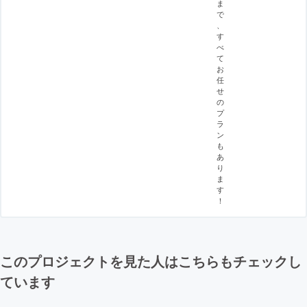
ま
で
、
す
べ
て
お
任
せ
の
プ
ラ
ン
も
あ
り
ま
す
！
このプロジェクトを見た人はこちらもチェックし
ています