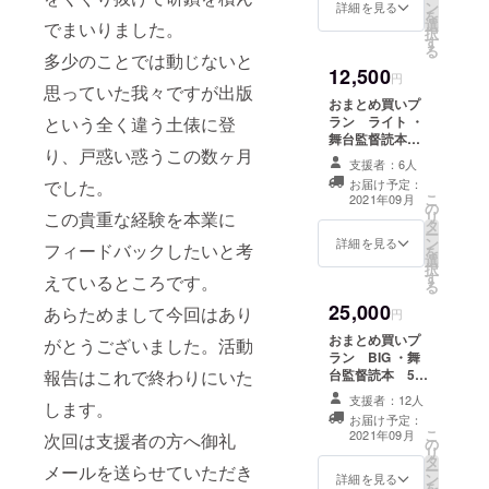
す。目
ン
を2つ以上ご支援
詳細を見る
による
を
して、
標金額
選
ください。 本プ
でまいりました。
三角ス
択
舞台監
に満た
す
ロジェクトはAll-
ケール
る
督とし
ない場
多少のことでは動じないと
in方式で実施し
備考欄
てのレ
12,500
合も、
ます。目標金額
円
に記載
ベル
思っていた我々ですが出版
計画を
に満たない場合
のお名
おまとめ買いプ
アップ
実行
も、計画を実行
前をご
ラン ライト ・
をは
という全く違う土俵に登
し、リ
し、リターンを
記入く
舞台監督読本 5
かって
ターン
お届けします。
り、戸惑い惑うこの数ヶ月
ださ
冊(送料込み) ・
くださ
をお届
支援者：6人
い。(ペ
お礼メール ・あ
い！ 本
けしま
お届け予定：
でした。
ンネー
なたのお名前を
プロ
す。
こ
2021年09月
ムも可)
の
協力者として本
ジェク
リ
この貴重な経験を本業に
＊みか
タ
書クレジットに
トはAll-
ー
み氏私
ン
記載します！ 備
in方式
詳細を見る
フィードバックしたいと考
を
家版
選
考欄に記載のお
で実施
択
「極私
す
名前をご記入く
しま
えているところです。
る
的舞台
ださい。(ペン
す。目
25,000
監督関
あらためまして今回はあり
ネームも可) ＊
標金額
円
連用語
10冊以上ご支援
に満た
おまとめ買いプ
がとうございました。活動
集」
くださる場合
ない場
ラン BIG ・舞
は、A6
は、このプラン
合も、
台監督読本 5冊
報告はこれで終わりにいた
版90
を2つ以上ご支援
計画を
(送料込み) ・お
ページ
ください。 本プ
支援者：12人
実行
します。
礼メール ・あな
の冊
ロジェクトはAll-
し、リ
お届け予定：
たのお名前を協
子。 用
こ
in方式で実施し
2021年09月
ターン
次回は支援者の方へ御礼
の
力者として本書
語自体
リ
ます。目標金額
をお届
タ
クレジットに記
は死語
ー
メールを送らせていただき
に満たない場合
けしま
ン
載します！ ・み
詳細を見る
が多い
を
も、計画を実行
す。