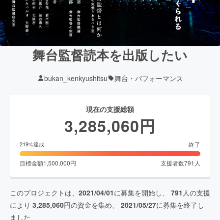
舞台監督読本を出版したい
bukan_kenkyushitsu
舞台・パフォーマンス
現在の支援総額
3,285,060
円
終了
219
%達成
目標金額
1,500,000
円
支援者数
791
人
このプロジェクトは、
2021/04/01
に募集を開始し、
791
人の支援
により
3,285,060
円の資金を集め、
2021/05/27
に募集を終了し
ました