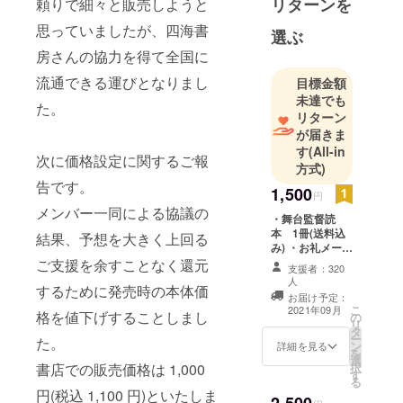
リターンを
頼りで細々と販売しようと
数年から新
進気鋭の者
思っていましたが、四海書
選ぶ
まで現在8名
房さんの協力を得て全国に
で構成さ
流通できる運びとなりまし
目標金額
れ、15年ほ
未達でも
ど前から舞
た。
リターン
台監督研究
が届きま
室として月
す
(All-in
次に価格設定に関するご報
に1度集ま
方式)
り、「舞台
告です。
1,500
円
監督の仕事
メンバー一同による協議の
・舞台監督読
の本分とは
本 1冊(送料込
結果、予想を大きく上回る
何か」につ
み) ・お礼メール
いて話し
本プロジェクト
ご支援を余すことなく還元
支援者：320
はAll-in方式で実
合ってきま
人
するために発売時の本体価
施します。目標
お届け予定：
した。主に
金額に満たない
こ
2021年09月
格を値下げすることしまし
の
場合も、計画を
演劇（スト
リ
タ
実行し、リター
ー
レートプレ
た。
ン
詳細を見る
ンをお届けしま
を
選
イ、ミュー
す。
択
書店での販売価格は 1,000
す
ジカル、俗
る
円(税込 1,100 円)といたしま
2,500
にいう商業