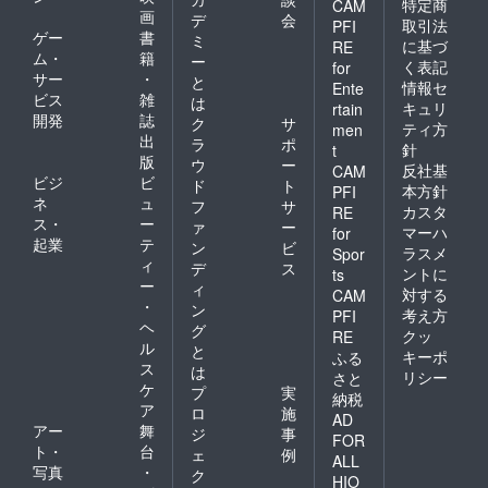
特定商
CAM
画
デ
会
取引法
PFI
ゲー
書
ミ
に基づ
RE
ム・
籍
ー
く表記
for
サー
・
と
情報セ
Ente
ビス
雑
は
キュリ
rtain
開発
誌
ク
サ
ティ方
men
出
ラ
ポ
針
t
版
ウ
ー
反社基
CAM
ビジ
ビ
ド
ト
本方針
PFI
ネ
ュ
フ
サ
カスタ
RE
ス・
ー
ァ
ー
マーハ
for
起業
テ
ン
ビ
ラスメ
Spor
ィ
デ
ス
ントに
ts
ー
ィ
対する
CAM
・
ン
考え方
PFI
ヘ
グ
クッ
RE
ル
と
キーポ
ふる
ス
は
リシー
さと
ケ
プ
実
納税
ア
ロ
施
AD
アー
舞
ジ
事
FOR
ト・
台
ェ
例
ALL
写真
・
ク
HIO