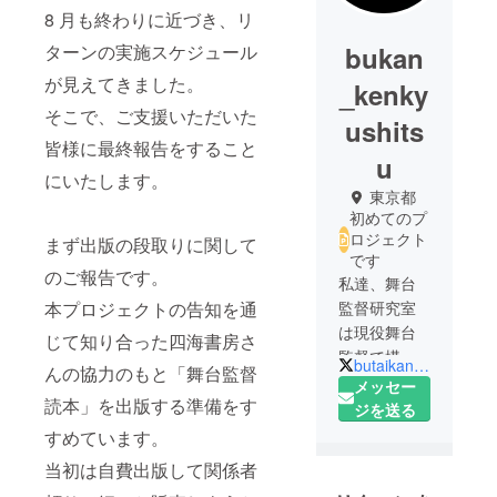
8 月も終わりに近づき、リ
ターンの実施スケジュール
bukan
が見えてきました。
_kenky
そこで、ご支援いただいた
ushits
皆様に最終報告をすること
u
にいたします。
東京都
初めてのプ
ロジェクト
まず出版の段取りに関して
です
のご報告です。
私達、舞台
本プロジェクトの告知を通
監督研究室
は現役舞台
じて知り合った四海書房さ
監督で構成
butaikantokuke1
んの協力のもと「舞台監督
された舞台
メッセー
読本」を出版する準備をす
監督の業務
ジを送る
を検証する
すめています。
集まりで
当初は自費出版して関係者
す。職歴40