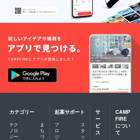
カテゴリー
起案サポート
サ
CAMP
ー
FIRE
テク
ま
プ
ス
ビ
につい
ノロ
ち
ロ
タ
ス
て
ジー
づ
ジ
ッ