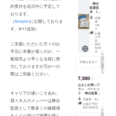
集」
・舞台
貫法に
は、A6
約受付を近日中に予定して
監督読
よる三
版90
本 1冊
角ス
おります。
ページ
(送料込
ケール
の冊
支援
み) ・お
備考欄
（
Amazon
に公開しておりま
子。 用
者：
礼メー
に記載
128
語自体
す。9/11追加）
ル ・あ
のお名
人
は死語
なたの
前をご
お届
が多い
お名前
記入く
け予
とはい
を協力
定：
ださ
え、特
ご支援いただいた方々のお
2021
者とし
い。(ペ
に舞台
年09
て本書
ンネー
監督が
手元に本書が届くのが、一
こ
月
クレ
の
ムも可)
知って
リ
ジット
タ
＊舞台
般発売より早くなる様に努
いたほ
ー
に記載
ン
監督の
詳細を見る
うがい
を
しま
力しておりますが万が一の
選
必需品
い、一
択
す！ ・
す
尺貫法
般的な
る
際はご容赦ください。
みかみ
の三角
用語を
7,500
氏私家
スケー
円
扱って
版「極
ル
いま
おまとめ買いプ
私的舞
(15cm)
す。 本
ラン ベーシッ
台監督
です。
プロ
キャリアの違いこそあれ、
ク ・舞台監督読
関連用
この書
ジェク
本 5冊(送料込
語集」
支援者：6人
籍とと
我々８人のメンバーは舞台
トはAll-
み) ・お礼メール
・舞台
もに三
お届け予定：
in方式
＊10冊以上ご支
監督御
こ
監督として数多くの修羅場
2021年09月
角ス
で実施
の
援くださる場合
用達の
リ
ケール
しま
タ
は、このプラン
をくぐり抜けて研鑽を積ん
尺貫法
ー
を手に