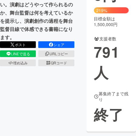
い。演劇はどうやって作られるの
219%
まちづくり・地域活性化
か、舞台監督は何を考えているか
目標金額は
を提示し、演劇創作の過程を舞台
1,500,000円
監督目線で体感できる書籍になり
CAMPFIRE for Social Good
CAMPFIRE Creation
ます。
支援者数
CAMPFIREふるさと納税
machi-ya
コミュニティ
791
ポスト
シェア
LINEで送る
URLコピー
埋め込み
QRコード
人
募集終了まで残
り
終了