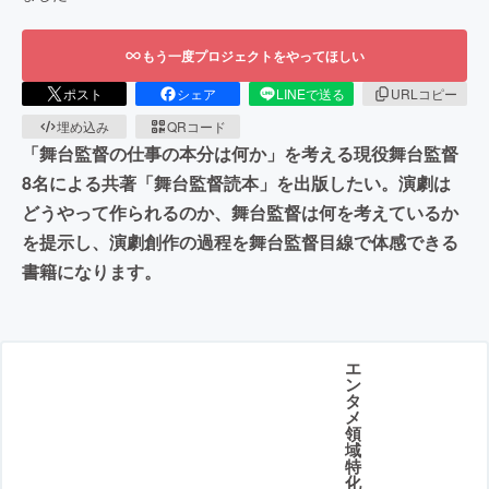
もう一度プロジェクトをやってほしい
ポスト
シェア
LINEで送る
URLコピー
埋め込み
QRコード
「舞台監督の仕事の本分は何か」を考える現役舞台監督
8名による共著「舞台監督読本」を出版したい。演劇は
どうやって作られるのか、舞台監督は何を考えているか
を提示し、演劇創作の過程を舞台監督目線で体感できる
書籍になります。
エ
ン
タ
メ
領
域
特
化