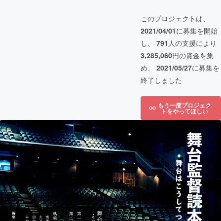
このプロジェクトは、
2021/04/01
に募集を開始
し、
791
人の支援により
3,285,060
円の資金を集
め、
2021/05/27
に募集を
終了しました
もう一度プロジェク
トをやってほしい