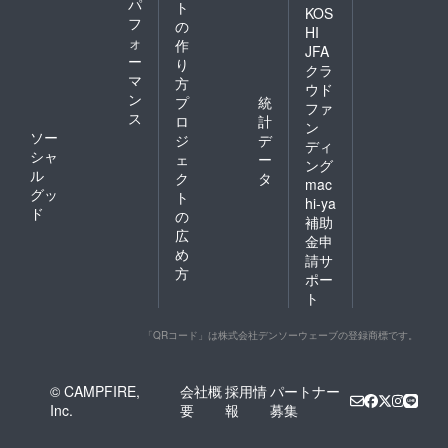
パ
ト
KOS
フ
の
HI
ォ
作
JFA
ー
り
クラ
マ
方
ウド
ン
プ
統
ファ
ス
ロ
計
ン
ソー
ジ
デ
ディ
シャ
ェ
ー
ング
ル
ク
タ
mac
グッ
ト
hi-ya
ド
の
補助
広
金申
め
請サ
方
ポー
ト
「QRコード」は株式会社デンソーウェーブの登録商標です。
© CAMPFIRE,
会社概
採用情
パートナー
Inc.
要
報
募集