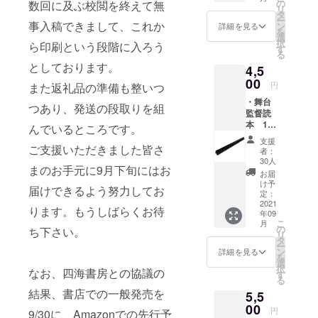
クレ
の
数回に及ぶ校閲を終えて無
リ
ジット
タ
ー
事入稿できまして、これか
に記載
ン
詳細を見る
を
しま
選
択
ら印刷という段階に入ろう
す！ ・
す
る
みかみ
としております。
4,5
氏私家
00
版「極
円
また返礼品の準備も整いつ
私的舞
・舞台
台監督
つあり、発送の段取りを組
監督読
関連用
本 1冊
語集」
んでいるところです。
(送料込
備考欄
支援
み) ・お
ご支援いただきました皆さ
に記載
者：
礼メー
のお名
30人
まのお手元に9月下旬にはお
ル ・あ
前をご
お届
なたの
記入く
け予
届けできるよう努力してお
お名前
定：
ださ
を協力
2021
い。(ペ
ります。もうしばらくお待
年09
者とし
ンネー
こ
月
て本書
の
ムも可)
ち下さい。
リ
クレ
タ
＊みか
ー
ジット
ン
み氏私
詳細を見る
を
に記載
選
家版
択
なお、四海書房との協議の
しま
す
「極私
る
す！ ・
的舞台
結果、書店での一般発売を
5,5
舞台監
監督関
督御用
00
連用語
円
9/30に、Amazonでの先行予
達の尺