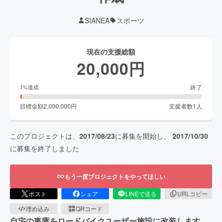
SIANEA
スポーツ
現在の支援総額
20,000
円
終了
1
%達成
目標金額
2,000,000
円
支援者数
1
人
このプロジェクトは、
2017/08/23
に募集を開始し、
2017/10/30
に募集を終了しました
もう一度プロジェクトをやってほしい
ポスト
シェア
LINEで送る
URLコピー
埋め込み
QRコード
自宅の車庫をロードバイクユーザー施設に改装します。