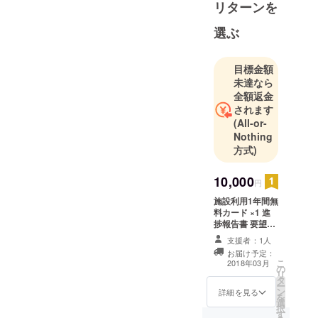
リターンを
選ぶ
目標金額
未達なら
全額返金
されます
(All-or-
Nothing
方式)
10,000
円
施設利用1年間無
料カード ×1 進
捗報告書 要望ア
ンケート アンデ
支援者：1人
スの試乗
お届け予定：
こ
2018年03月
の
リ
タ
ー
ン
詳細を見る
を
選
択
す