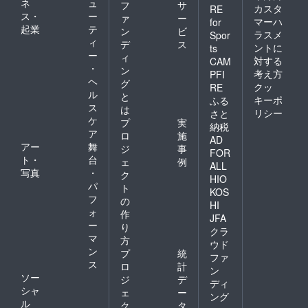
ネ
ュ
フ
サ
カスタ
RE
ス・
ー
ァ
ー
マーハ
for
起業
テ
ン
ビ
ラスメ
Spor
ィ
デ
ス
ントに
ts
ー
ィ
対する
CAM
・
ン
考え方
PFI
ヘ
グ
クッ
RE
ル
と
キーポ
ふる
ス
は
リシー
さと
ケ
プ
実
納税
ア
ロ
施
AD
アー
舞
ジ
事
FOR
ト・
台
ェ
例
ALL
写真
・
ク
HIO
パ
ト
KOS
フ
の
HI
ォ
作
JFA
ー
り
クラ
マ
方
ウド
ン
プ
統
ファ
ス
ロ
計
ン
ソー
ジ
デ
ディ
シャ
ェ
ー
ング
ル
ク
タ