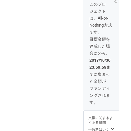
る
このプロ
ジェクト
は、All-or-
Nothing方式
です。
目標金額を
達成した場
合にのみ、
2017/10/30
23:59:59
ま
でに集まっ
た金額が
ファンディ
ングされま
す。
支援に関するよ
くある質問
手数料はいく