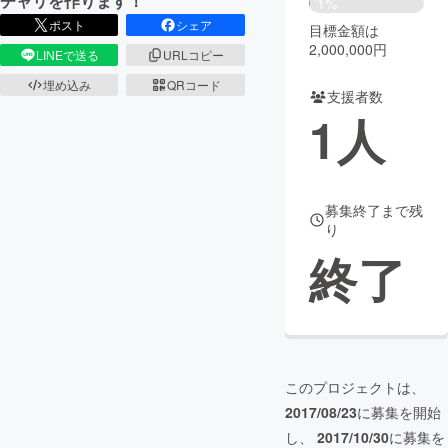
チャリを作ります！
1%
ポスト
シェア
目標金額は
まちづくり・地域活性化
2,000,000円
LINEで送る
URLコピー
埋め込み
QRコード
支援者数
CAMPFIRE for Social Good
CAMPFIRE Creation
1
人
CAMPFIREふるさと納税
machi-ya
コミュニティ
募集終了まで残
り
終了
このプロジェクトは、
2017/08/23
に募集を開始
し、
2017/10/30
に募集を