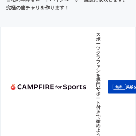
究極の痛チャリを作ります！
ス
ポ
ー
ツ
ク
ラ
フ
ァ
ン
を
専
門
掲載
無料
サ
ポ
ー
ト
付
き
で
始
め
よ
う