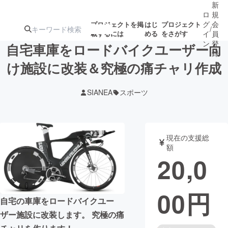
新
ロ
規
グ
会
プロジェクトを掲
はじ
プロジェクト
/
載するには
める
をさがす
イ
員
ン
登
自宅車庫をロードバイクユーザー向
録
け施設に改装＆究極の痛チャリ作成
人気のプロ
注目のリ
注目の新着プロ
募集終了が近いプ
もうすぐ公開
SIANEA
スポーツ
ジェクト
ターン
ジェクト
ロジェクト
されます
アート・写真
音楽
現在の支援総
額
20,0
テクノロジー・ガジェット
ゲーム・サ
00
円
映像・映画
書籍・雑誌
自宅の車庫をロードバイクユー
ザー施設に改装します。 究極の痛
ビジネス・起業
チャレンジ