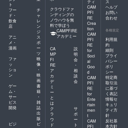
ティ
ス
ト
CAM
ヘルプ
クラウドファ
フー
チ
PFI
お問い
ンディングの
ド・
ャ
RE
合わせ
ノウハウを無
飲食
レ
Crea
料で学ぼう
店
ン
tion
各種規定
CAMPFIRE
ジ
CAM
アカデミー
アニ
ス
利用規
PFI
メ・
ポ
約
RE
漫画
ー
CA
説
細則
for
ツ
MP
明
プライ
Soci
ファ
映
FI
会
バシー
al
ッ
像
RE
・
ポリ
Goo
ショ
・
ア
相
シー
d
ン
映
カ
談
特定商
CAM
画
デ
会
取引法
PFI
ゲー
書
ミ
に基づ
RE
ム・
籍
ー
く表記
for
サー
・
と
情報セ
Ente
ビス
雑
は
キュリ
rtain
開発
誌
ク
サ
ティ方
men
出
ラ
ポ
針
t
版
ウ
ー
反社基
CAM
ビジ
ビ
ド
ト
本方針
PFI