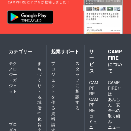
カテゴリー
起案サポート
サ
CAMP
ー
FIRE
テク
ま
プ
ス
ビ
につい
ノロ
ち
ロ
タ
ス
て
ジー
づ
ジ
ッ
・ガ
く
ェ
フ
CAM
CAMP
ジェ
り
ク
に
PFI
FIREと
ット
・
ト
相
RE
は
地
を
談
CAM
あんし
域
作
す
PFI
ん・安
活
る
る
RE
全への
性
資
コ
取り組
化
料
ミュ
み
プロ
音
請
ニ
ニュー
ダク
楽
求