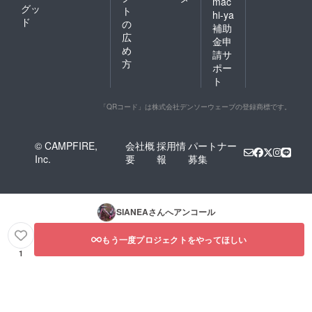
mac
グッ
ト
hi-ya
ド
の
補助
広
金申
め
請サ
方
ポー
ト
「QRコード」は株式会社デンソーウェーブの登録商標です。
© CAMPFIRE,
会社概
採用情
パートナー
Inc.
要
報
募集
SIANEA
さんへアンコール
もう一度プロジェクトをやってほしい
1