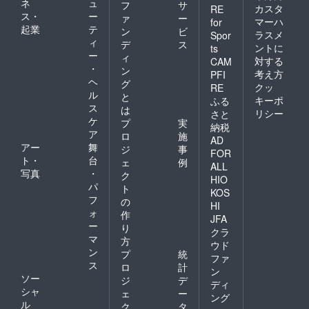
ネ
ュ
フ
サ
カスタ
RE
ス・
ー
ァ
ー
マーハ
for
起業
テ
ン
ビ
ラスメ
Spor
ィ
デ
ス
ントに
ts
ー
ィ
対する
CAM
・
ン
考え方
PFI
ヘ
グ
クッ
RE
ル
と
キーポ
ふる
ス
は
リシー
さと
ケ
プ
実
納税
ア
ロ
施
AD
アー
舞
ジ
事
FOR
ト・
台
ェ
例
ALL
写真
・
ク
HIO
パ
ト
KOS
フ
の
HI
ォ
作
JFA
ー
り
クラ
マ
方
ウド
ン
プ
統
ファ
ス
ロ
計
ン
ソー
ジ
デ
ディ
シャ
ェ
ー
ング
ル
ク
タ