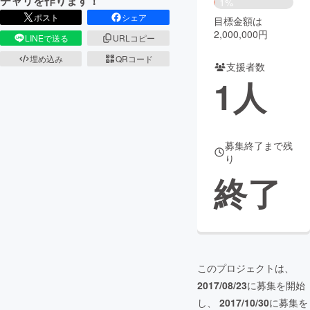
チャリを作ります！
1%
ポスト
シェア
目標金額は
まちづくり・地域活性化
2,000,000円
LINEで送る
URLコピー
埋め込み
QRコード
支援者数
CAMPFIRE for Social Good
CAMPFIRE Creation
1
人
CAMPFIREふるさと納税
machi-ya
コミュニティ
募集終了まで残
り
終了
このプロジェクトは、
2017/08/23
に募集を開始
し、
2017/10/30
に募集を