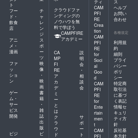
ティ
ス
ト
CAM
ヘルプ
クラウドファ
フー
チ
PFI
お問い
ンディングの
ド・
ャ
RE
合わせ
ノウハウを無
飲食
レ
Crea
料で学ぼう
店
ン
tion
各種規定
CAMPFIRE
ジ
CAM
アカデミー
アニ
ス
利用規
PFI
メ・
ポ
約
RE
漫画
ー
CA
説
細則
for
ツ
MP
明
プライ
Soci
ファ
映
FI
会
バシー
al
ッ
像
RE
・
ポリ
Goo
ショ
・
ア
相
シー
d
ン
映
カ
談
特定商
CAM
画
デ
会
取引法
PFI
ゲー
書
ミ
に基づ
RE
ム・
籍
ー
く表記
for
サー
・
と
情報セ
Ente
ビス
雑
は
キュリ
rtain
開発
誌
ク
サ
ティ方
men
出
ラ
ポ
針
t
版
ウ
ー
反社基
CAM
ビジ
ビ
ド
ト
本方針
PFI