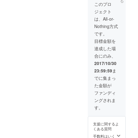
る
このプロ
ジェクト
は、All-or-
Nothing方式
です。
目標金額を
達成した場
合にのみ、
2017/10/30
23:59:59
ま
でに集まっ
た金額が
ファンディ
ングされま
す。
支援に関するよ
くある質問
手数料はいく