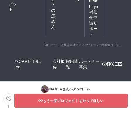
mac
グッ
ト
hi-ya
ド
の
補助
広
金申
め
請サ
方
ポー
ト
「QRコード」は株式会社デンソーウェーブの登録商標です。
© CAMPFIRE,
会社概
採用情
パートナー
Inc.
要
報
募集
SIANEA
さんへアンコール
もう一度プロジェクトをやってほしい
1