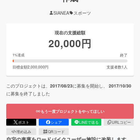
SIANEA
スポーツ
現在の支援総額
20,000
円
終了
1
%達成
目標金額
2,000,000
円
支援者数
1
人
このプロジェクトは、
2017/08/23
に募集を開始し、
2017/10/30
に募集を終了しました
もう一度プロジェクトをやってほしい
ポスト
シェア
LINEで送る
URLコピー
埋め込み
QRコード
自宅の車庫をロードバイクユーザー施設に改装します。