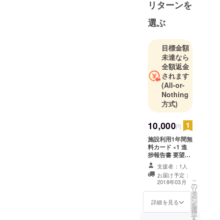
リターンを
選ぶ
目標金額
未達なら
全額返金
されます
(All-or-
Nothing
方式)
10,000
円
施設利用1年間無
料カード ×1 進
捗報告書 要望ア
ンケート アンデ
支援者：1人
スの試乗
お届け予定：
こ
2018年03月
の
リ
タ
ー
ン
詳細を見る
を
選
択
す