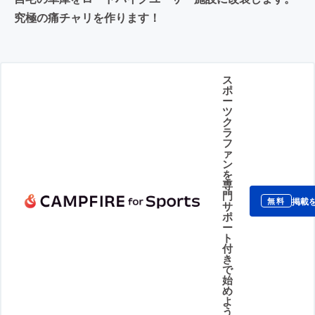
究極の痛チャリを作ります！
ス
ポ
ー
ツ
ク
ラ
フ
ァ
ン
を
専
門
掲載
無料
サ
ポ
ー
ト
付
き
で
始
め
よ
う