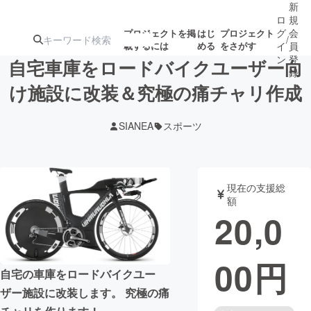
新
ロ
規
グ
会
プロジェクトを掲
はじ
プロジェクト
/
載するには
める
をさがす
イ
員
ン
登
自宅車庫をロードバイクユーザー向
録
け施設に改装＆究極の痛チャリ作成
人気のプロ
注目のリ
注目の新着プロ
募集終了が近いプ
もうすぐ公開
SIANEA
スポーツ
ジェクト
ターン
ジェクト
ロジェクト
されます
アート・写真
音楽
現在の支援総
額
20,0
テクノロジー・ガジェット
ゲーム・サ
00
円
映像・映画
書籍・雑誌
自宅の車庫をロードバイクユー
ザー施設に改装します。 究極の痛
ビジネス・起業
チャレンジ