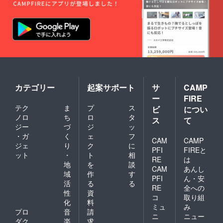
カテゴリー
起案サポート
サ
CAMP
ー
FIRE
テク
ま
プ
ス
ビ
につい
ノロ
ち
ロ
タ
ス
て
ジー
づ
ジ
ッ
・ガ
く
ェ
フ
CAM
CAMP
ジェ
り
ク
に
PFI
FIREと
ット
・
ト
相
RE
は
地
を
談
CAM
あんし
域
作
す
PFI
ん・安
活
る
る
RE
全への
性
資
コ
取り組
化
料
ミュ
み
プロ
音
請
ニ
ニュー
ダク
楽
求