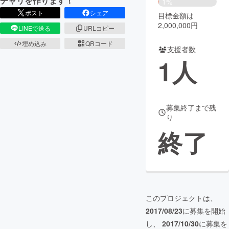
チャリを作ります！
1%
ポスト
シェア
目標金額は
まちづくり・地域活性化
2,000,000円
LINEで送る
URLコピー
埋め込み
QRコード
支援者数
CAMPFIRE for Social Good
CAMPFIRE Creation
1
人
CAMPFIREふるさと納税
machi-ya
コミュニティ
募集終了まで残
り
終了
このプロジェクトは、
2017/08/23
に募集を開始
し、
2017/10/30
に募集を