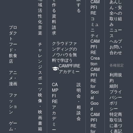
CAM
あんし
域
作
す
PFI
ん・安
活
る
る
RE
全への
性
資
コ
取り組
化
料
ミュ
み
プロ
音
請
ニ
ニュー
ダク
楽
求
ティ
ス
ト
CAM
ヘルプ
クラウドファ
フー
チ
PFI
お問い
ンディングの
ド・
ャ
RE
合わせ
ノウハウを無
飲食
レ
Crea
料で学ぼう
店
ン
tion
各種規定
CAMPFIRE
ジ
CAM
アカデミー
アニ
ス
利用規
PFI
メ・
ポ
約
RE
漫画
ー
CA
説
細則
for
ツ
MP
明
プライ
Soci
ファ
映
FI
会
バシー
al
ッ
像
RE
・
ポリ
Goo
ショ
・
ア
相
シー
d
ン
映
カ
談
特定商
CAM
画
デ
会
取引法
PFI
ゲー
書
ミ
に基づ
RE
ム・
籍
ー
く表記
for