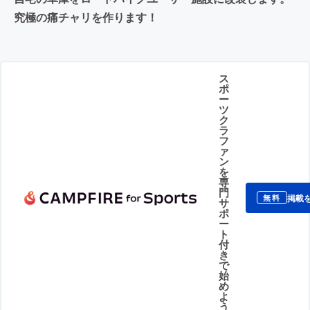
究極の痛チャリを作ります！
ス
ポ
ー
ツ
ク
ラ
フ
ァ
ン
を
専
門
掲載
無料
サ
ポ
ー
ト
付
き
で
始
め
よ
う