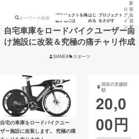
新
ロ
規
グ
会
プロジェクトを掲
はじ
プロジェクト
/
載するには
める
をさがす
イ
員
ン
登
自宅車庫をロードバイクユーザー向
録
け施設に改装＆究極の痛チャリ作成
人気のプロ
注目のリ
注目の新着プロ
募集終了が近いプ
もうすぐ公開
SIANEA
スポーツ
ジェクト
ターン
ジェクト
ロジェクト
されます
アート・写真
音楽
現在の支援総
額
20,0
テクノロジー・ガジェット
ゲーム・サ
00
円
映像・映画
書籍・雑誌
自宅の車庫をロードバイクユー
ザー施設に改装します。 究極の痛
ビジネス・起業
チャレンジ