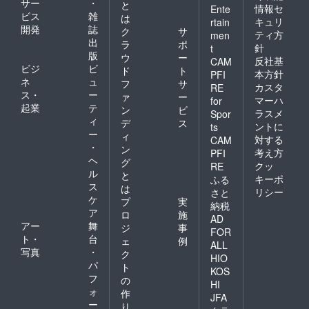
サー
・
と
情報セ
Ente
ビス
雑
は
キュリ
rtain
開発
誌
ク
サ
ティ方
men
出
ラ
ポ
針
t
版
ウ
ー
反社基
CAM
ビジ
ビ
ド
ト
本方針
PFI
ネ
ュ
フ
サ
カスタ
RE
ス・
ー
ァ
ー
マーハ
for
起業
テ
ン
ビ
ラスメ
Spor
ィ
デ
ス
ントに
ts
ー
ィ
対する
CAM
・
ン
考え方
PFI
ヘ
グ
クッ
RE
ル
と
キーポ
ふる
ス
は
リシー
さと
ケ
プ
実
納税
ア
ロ
施
AD
アー
舞
ジ
事
FOR
ト・
台
ェ
例
ALL
写真
・
ク
HIO
パ
ト
KOS
フ
の
HI
ォ
作
JFA
ー
り