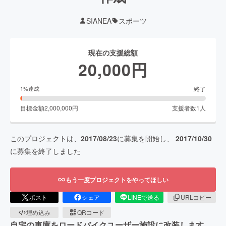
SIANEA
スポーツ
現在の支援総額
20,000
円
終了
1
%達成
目標金額
2,000,000
円
支援者数
1
人
このプロジェクトは、
2017/08/23
に募集を開始し、
2017/10/30
に募集を終了しました
もう一度プロジェクトをやってほしい
ポスト
シェア
LINEで送る
URLコピー
埋め込み
QRコード
自宅の車庫をロードバイクユーザー施設に改装します。