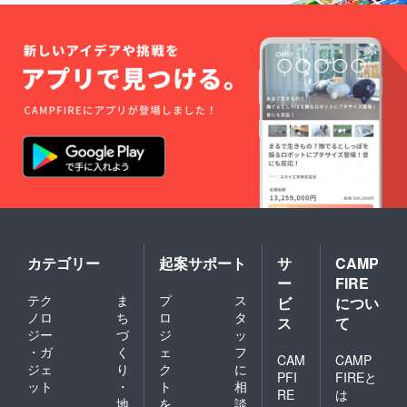
カテゴリー
起案サポート
サ
CAMP
ー
FIRE
テク
ま
プ
ス
ビ
につい
ノロ
ち
ロ
タ
ス
て
ジー
づ
ジ
ッ
・ガ
く
ェ
フ
CAM
CAMP
ジェ
り
ク
に
PFI
FIREと
ット
・
ト
相
RE
は
地
を
談