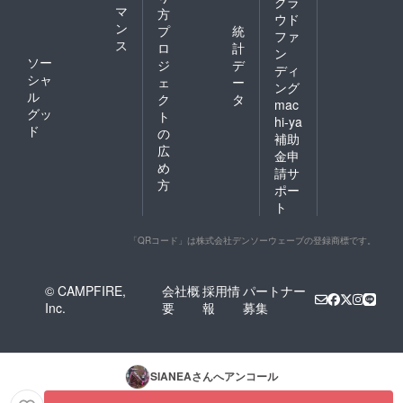
クラ
マ
方
ウド
ン
プ
統
ファ
ス
ロ
計
ン
ソー
ジ
デ
ディ
シャ
ェ
ー
ング
ル
ク
タ
mac
グッ
ト
hi-ya
ド
の
補助
広
金申
め
請サ
方
ポー
ト
「QRコード」は株式会社デンソーウェーブの登録商標です。
© CAMPFIRE,
会社概
採用情
パートナー
Inc.
要
報
募集
SIANEA
さんへアンコール