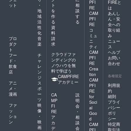
PFI
FIREと
ット
・
ト
相
RE
は
地
を
談
CAM
あんし
域
作
す
PFI
ん・安
活
る
る
RE
全への
性
資
コ
取り組
化
料
ミュ
み
プロ
音
請
ニ
ニュー
ダク
楽
求
ティ
ス
ト
CAM
ヘルプ
クラウドファ
フー
チ
PFI
お問い
ンディングの
ド・
ャ
RE
合わせ
ノウハウを無
飲食
レ
Crea
料で学ぼう
店
ン
tion
各種規定
CAMPFIRE
ジ
CAM
アカデミー
アニ
ス
利用規
PFI
メ・
ポ
約
RE
漫画
ー
CA
説
細則
for
ツ
MP
明
プライ
Soci
ファ
映
FI
会
バシー
al
ッ
像
RE
・
ポリ
Goo
ショ
・
ア
相
シー
d
ン
映
カ
談
特定商
CAM
画
デ
会
取引法
PFI