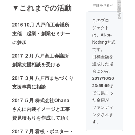
タ
ー
バッグ
ン
▼これまでの活動
詳細を見る
を
2000円
選
択
相当
す
る
このプロ
2016 10月 八戸商工会議所
ジェクト
主催 起業・創業セミナー
は、All-or-
に参加
Nothing方式
です。
2017 ２月 八戸商工会議所
目標金額を
達成した場
創業支援相談を受ける
合にのみ、
2017 ３月 八戸市まちづくり
2017/10/30
23:59:59
ま
支援事業に相談
でに集まっ
2017 ５月 株式会社Ohana
た金額が
ファンディ
さんに内装イメージと工事
ングされま
費見積もりを作成して頂く
す。
2017 ７月 看板・ポスター・