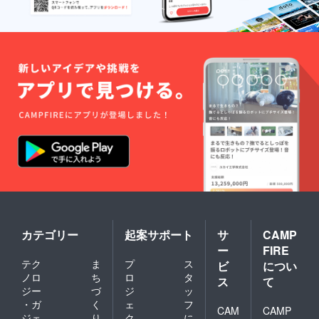
カテゴリー
起案サポート
サ
CAMP
ー
FIRE
テク
ま
プ
ス
ビ
につい
ノロ
ち
ロ
タ
ス
て
ジー
づ
ジ
ッ
・ガ
く
ェ
フ
CAM
CAMP
ジェ
り
ク
に