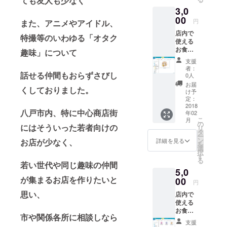
ても友人も少なく
3,0
00
円
また、アニメやアイドル、
店内で
特撮等のいわゆる「オタク
使える
お食事
趣味」について
券2500
支援
円分+限
者：
定缶
話せる仲間もおらずさびし
0人
バッチ
お届
くしておりました。
C（れも
け予
んちゃ
定：
ん）600
2018
八戸市内、特に中心商店街
年02
円相当
こ
月
の
にはそういった若者向けの
リ
タ
ー
ン
詳細を見る
お店が少なく、
を
選
択
す
る
若い世代や同じ趣味の仲間
5,0
が集まるお店を作りたいと
00
円
思い、
店内で
使える
お食事
市や関係各所に相談しなら
券3500
支援
円分+限