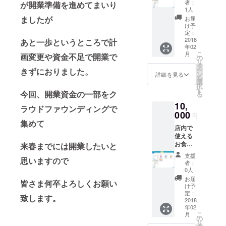
者：
が開業準備を進めてまいり
定缶
1人
バッチ
ましたが
お届
３個
け予
セット
定：
（A,B,C
2018
あと一歩というところで計
年02
）1800
こ
月
画変更や資金不足で開業で
円相当
の
リ
タ
ー
きずにおりました。
ン
詳細を見る
を
選
択
す
今回、開業資金の一部をク
る
10,
ラウドファウンディングで
000
円
集めて
店内で
使える
お食事
来春までには開業したいと
券6500
支援
思いますので
円分+限
者：
定缶
0人
バッチ
お届
皆さま何卒よろしくお願い
（A,B,C
け予
）1800
定：
致します。
円相当
2018
年02
+店名ロ
こ
月
ゴ入り
の
リ
トート