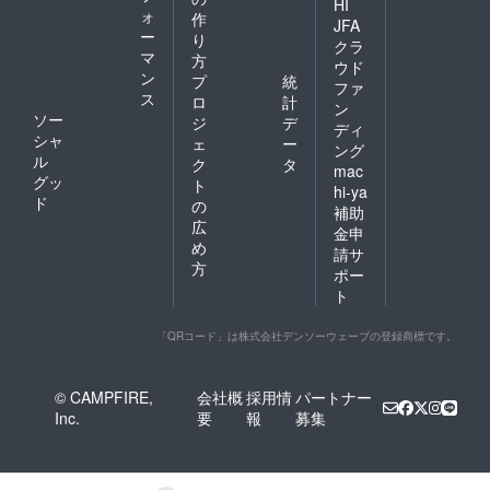
HI
ォ
作
JFA
ー
り
クラ
マ
方
ウド
ン
プ
統
ファ
ス
ロ
計
ン
ソー
ジ
デ
ディ
シャ
ェ
ー
ング
ル
ク
タ
mac
グッ
ト
hi-ya
ド
の
補助
広
金申
め
請サ
方
ポー
ト
「QRコード」は株式会社デンソーウェーブの登録商標です。
© CAMPFIRE,
会社概
採用情
パートナー
Inc.
要
報
募集