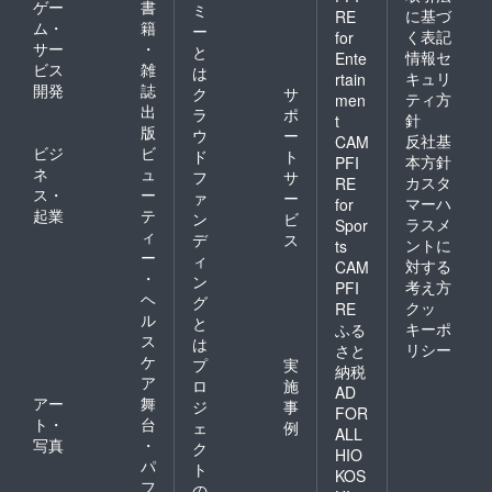
ゲー
書
ミ
に基づ
RE
ム・
籍
ー
く表記
for
サー
・
と
情報セ
Ente
ビス
雑
は
キュリ
rtain
開発
誌
ク
サ
ティ方
men
出
ラ
ポ
針
t
版
ウ
ー
反社基
CAM
ビジ
ビ
ド
ト
本方針
PFI
ネ
ュ
フ
サ
カスタ
RE
ス・
ー
ァ
ー
マーハ
for
起業
テ
ン
ビ
ラスメ
Spor
ィ
デ
ス
ントに
ts
ー
ィ
対する
CAM
・
ン
考え方
PFI
ヘ
グ
クッ
RE
ル
と
キーポ
ふる
ス
は
リシー
さと
ケ
プ
実
納税
ア
ロ
施
AD
アー
舞
ジ
事
FOR
ト・
台
ェ
例
ALL
写真
・
ク
HIO
パ
ト
KOS
フ
の