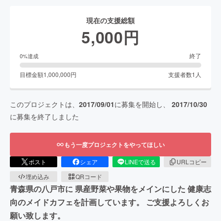
現在の支援総額
5,000
円
終了
0
%達成
目標金額
1,000,000
円
支援者数
1
人
このプロジェクトは、
2017/09/01
に募集を開始し、
2017/10/30
に募集を終了しました
もう一度プロジェクトをやってほしい
ポスト
シェア
LINEで送る
URLコピー
埋め込み
QRコード
青森県の八戸市に 県産野菜や果物をメインにした 健康志
向のメイドカフェを計画しています。 ご支援よろしくお
願い致します。