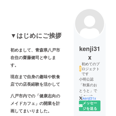
▼はじめにご挨拶
kenji31
初めまして、青森県八戸市
x
在住の齋藤健司と申しま
初めてのプ
す。
ロジェクト
です
現在まで自身の趣味や飲食
小明公認
店での店長経験を活かして
「秋葉のお
とうと」で
八戸市内での「健康志向の
「クソＤＤ
kenji31x
」
メイドカフェ」の開業を計
メッセー
【Kenji31】
ジを送る
画してまいりました。
ことＫＪで