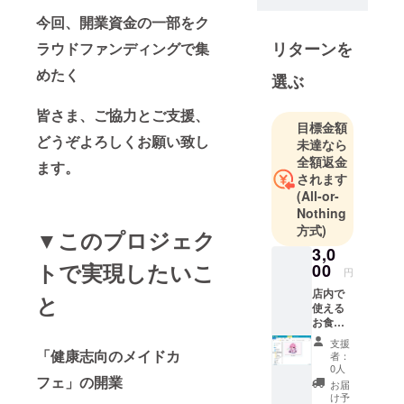
す(^^) アイ
今回、開業資金の一部をク
ドル、特
リターンを
ラウドファンディングで集
撮、雑貨好
き！ももク
めたく
選ぶ
ロ、でん
ぱ、新旧
皆さま、ご協力とご支援、
目標金額
BiS、BiSH、
どうぞよろしくお願い致し
未達なら
バニビ、り
全額返金
ます。
んご娘、幼
されます
い、＠ほー
(All-or-
むカフェこ
Nothing
はね、岩手
方式)
▼このプロジェク
のメイドさ
3,0
トで実現したいこ
ん達もみー
00
円
んなだいす
店内で
と
き♡ #青森ア
使える
お食事
キバ化計
券2500
支援
画！ 2017
円分+限
「健康志向のメイドカ
者：
定缶
年、八戸に
0人
フェ」の開業
バッチ
お届
メイドカ
A（りん
け予