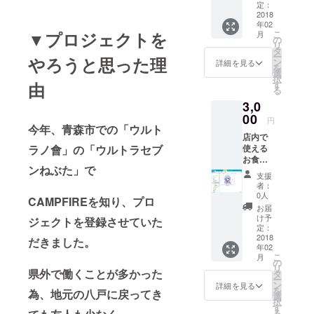
フェ「めい
ごちゃ
定：
ん）600
2018
どきっち
年02
円相当
ん」オープ
▼プロジェクトを
こ
月
の
リ
ンするよ！
タ
ー
やろうと思った理
ン
詳細を見る
を
選
択
由
す
る
3,0
00
円
今年、青森市での「ウルト
店内で
ラノ會」の「ウルトラセブ
使える
お食事
ンねぶた」で
券2500
支援
円分+限
者：
定缶
0人
CAMPFIREを知り、プロ
バッチ
お届
B（あけ
け予
ジェクトを登録させていた
びちゃ
定：
ん）600
2018
だきました。
年02
円相当
こ
月
の
リ
県外で働くことが多かった
タ
ー
ン
詳細を見る
を
為、地元の八戸に戻ってき
選
択
す
る