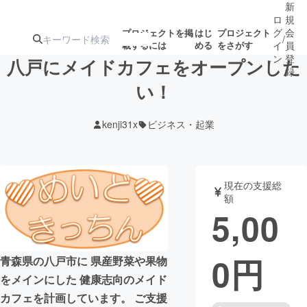
新
ロ
規
グ
会
プロジェクトを掲
はじ
プロジェクト
/
載するには
める
をさがす
イ
員
ン
登
八戸にメイドカフェをオープンした
録
い！
人気のプロ
注目のリ
注目の新着プロ
募集終了が近いプ
もうすぐ公開
kenji31x
ビジネス・起業
ジェクト
ターン
ジェクト
ロジェクト
されます
アート・写真
音楽
現在の支援総
額
5,00
テクノロジー・ガジェット
ゲーム・サ
0
円
映像・映画
書籍・雑誌
青森県の八戸市に 県産野菜や果物
をメインにした 健康志向のメイド
ビジネス・起業
チャレンジ
カフェを計画しています。 ご支援