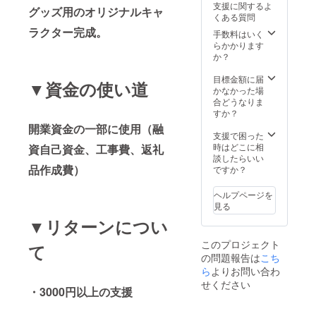
支援に関するよ
グッズ用のオリジナルキャ
くある質問
ラクター完成。
手数料はいく
らかかります
か？
目標金額に届
▼資金の使い道
かなかった場
合どうなりま
すか？
開業資金の一部に使用（融
支援で困った
時はどこに相
資自己資金、工事費、返礼
談したらいい
品作成費）
ですか？
ヘルプページを
見る
▼リターンについ
このプロジェクト
て
の問題報告は
こち
ら
よりお問い合わ
せください
・3000円以上の支援