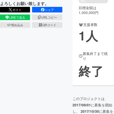
0%
よろしくお願い致します。
目標金額は
まちづくり・地域活性化
ポスト
シェア
1,000,000円
LINEで送る
URLコピー
支援者数
埋め込み
QRコード
CAMPFIRE for Social Good
CAMPFIRE Creation
1
人
CAMPFIREふるさと納税
machi-ya
コミュニティ
募集終了まで残
り
終了
このプロジェクトは、
2017/09/01
に募集を開始
し、
2017/10/30
に募集を