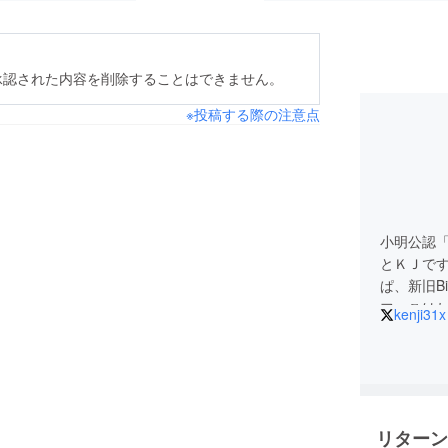
承認された内容を削除することはできません。
※投稿する際の注意点
小明公認「
とＫＪです
ぱ、新旧B
フェこはね
kenji31x
森アキバ化
きっちん
リターン