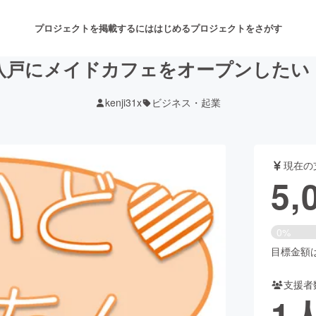
プロジェクトを掲載するには
はじめる
プロジェクトをさがす
八戸にメイドカフェをオープンしたい
kenji31x
ビジネス・起業
注目のリターン
注目の新着プロジェクト
募集終了が近いプロジェクト
も
現在の
音楽
舞台・パフォーマンス
5,
ゲーム・サービス開発
フード・飲食店
0%
書籍・雑誌出版
アニメ・漫画
目標金額は1
支援者
チャレンジ
ビューティー・ヘルスケ
1