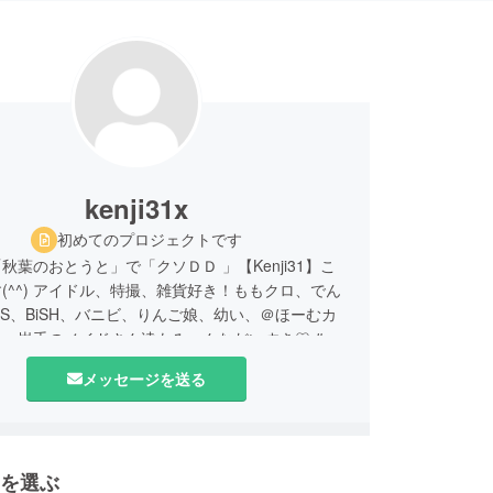
kenji31x
初めてのプロジェクトです
秋葉のおとうと」で「クソＤＤ 」【Kenji31】こ
(^^) アイドル、特撮、雑貨好き！ももクロ、でん
iS、BiSH、バニビ、りんご娘、幼い、＠ほーむカ
、岩手のメイドさん達もみーんなだいすき♡ #青
計画！ 2017年、八戸にメイドカフェ「めいど
メッセージを送る
」オープンするよ！
を選ぶ