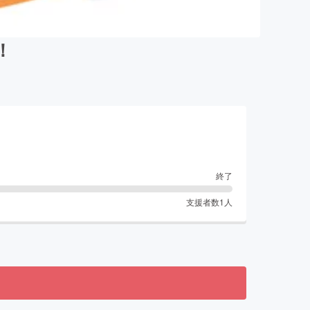
！
終了
支援者数
1
人