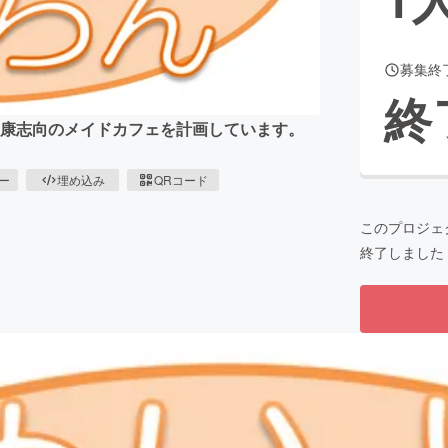
募集終
CAMPFIRE for Social Good
CAMPFIRE Creation
終
CAMPFIREふるさと納税
machi-ya
コミュニティ
健康志向のメイドカフェを計画しています。
ピー
埋め込み
QRコード
このプロジェ
終了しました