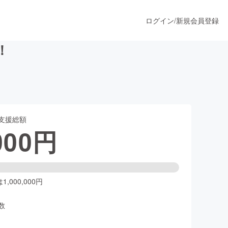
ログイン
/
新規会員登録
！
うすぐ公開されます
支援総額
プロダクト
000
円
ファッション
スポーツ
,000,000円
数
ア
ソーシャルグッド
人