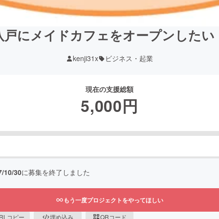
八戸にメイドカフェをオープンしたい
kenji31x
ビジネス・起業
現在の支援総額
5,000
円
7/10/30
に募集を終了しました
もう一度プロジェクトをやってほしい
RLコピー
埋め込み
QRコード