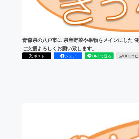
まちづくり・地域活性化
青森県の八戸市に 県産野菜や果物をメインにした 
ご支援よろしくお願い致します。
ポスト
シェア
LINEで送る
URLコ